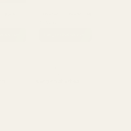
YSL Black
Inspireret af: Libre
 … Black
Dufter af... Libre - nr. 034
132
97,00 kr
00 kr
171,00 kr
købskurven
Læg i indkøbskurven
ti
Lang holdbarhed
 af
Holder i 12+ timer (nogle siger
med
længere).