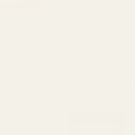
Patch
En va
og en
dybde
Os mod originalen
kan sammenligne dufte. Du
gså sammenligne matemati
Vores dufte
19-21 % koncentration