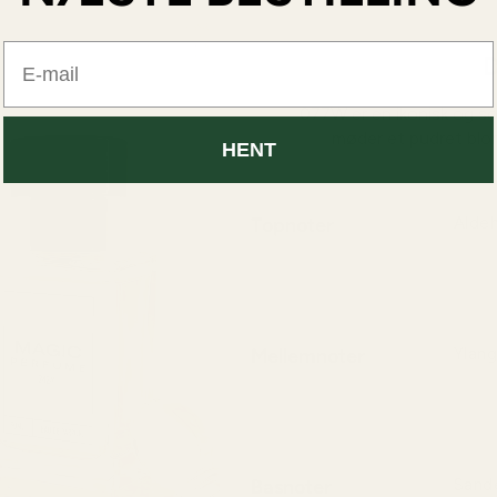
E-mail
D
077W er en ikonisk og so
møder et pudret blom
HENT
Topnoter
Aldeh
En kla
glider
Mellemnoter
Ylang
En fyl
femin
Basnoter
Sande