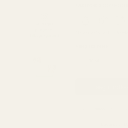
FULDSTÆNDIG BESKRIVELSE
60 dages
pengene-
Blomstret
Formel
Alle årsti
tilbage-garanti
Vælg størrelse:
30 ml
3,23 kr / ml
Læg i indk
Leveres til
D