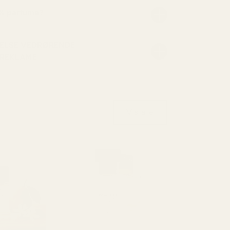
 % parfume?
ELSE VEDRØRENDE
 REKLAME
Vis alle