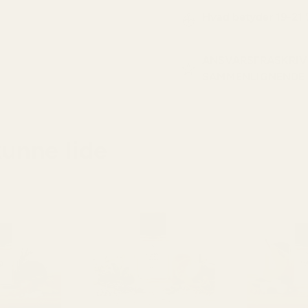
Hvad betyder 19-21
ANSVARSFRASKRIV
SAMMENLIGNENDE
kunne lide