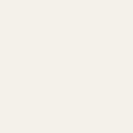
Prøv det i 60 dage
Færre end 0,5 % a
tilbage-garanti.
Så dufter den
Er det parfumeret v