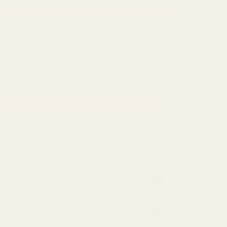
SPAR 48 %
Vores bedste tilbud: sammensæt en
pakke!
Kun
66,66 kr
pr. flaske
, helt uden risiko.
f køberne benytter sig af vores pengene-
and?