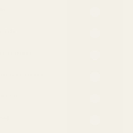
ion
rhed
på huden
te designer-EDT’er
designerprisen
ed kvaliteten
uft som originalen
komposition
24 timer
rsøg
ikre for huden