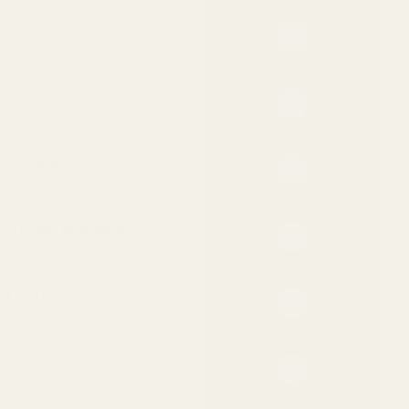
ion
rhed
på huden
te designer-EDT’er
designerprisen
ed kvaliteten
uft som originalen
komposition
24 timer
rsøg
ikre for huden