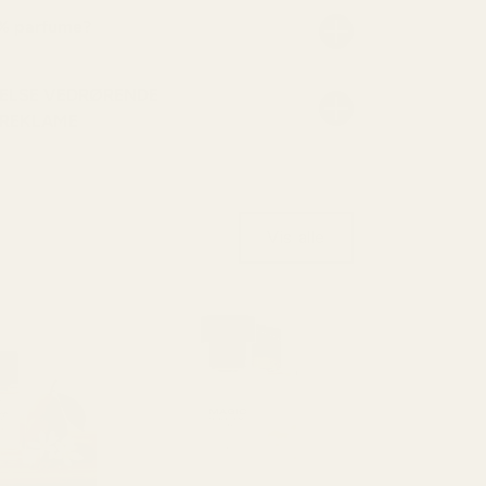
 % parfume?
ELSE VEDRØRENDE
 REKLAME
Vis alle