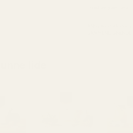
Hvad betyder 19-21
ANSVARSFRASKRIV
SAMMENLIGNENDE
kunne lide