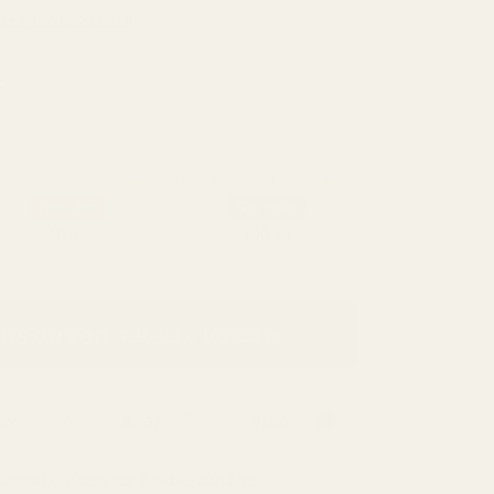
RENE INGREDIENSER
rk
100 ml – valgt af 8 ud af 10 kunder
Populært
Bestseller
50 ml
100 ml
2,60 kr / ml
1,67 kr / ml
øbskurven
167,00 kr
296,00 kr
anmark
inden for 5 arbejdsdage.