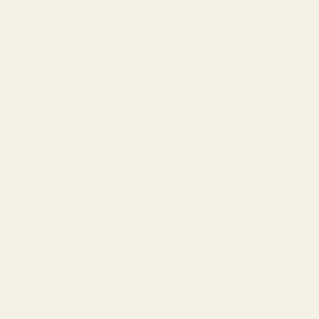
Parfymekoncentrat
Mere olie = længere holdba
Holder 8–12 timer 
Holder længere end de fles
90 % billigere end 
Uden at gå på kompromis m
Præcis den samme d
Skabt med den samme duft
Afsendes inden for 
Ingen ventetid i butikken
Formel uden dyrefo
Rene ingredienser, der er s