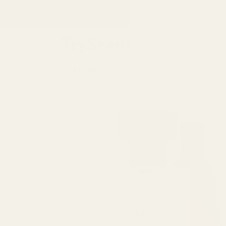
Gå til
indhold
SØNDAGSUDSALG – 30 % RABAT P
Find din 
Til Ham
Til hende