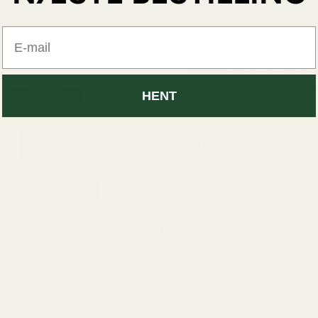
E-mail
D
206M er en sofistikeret o
aromatiske urter
HENT
Topnoter
Manda
En kla
blødgø
Mellemnoter
Laven
Hjerte
bloms
Basnoter
Sande