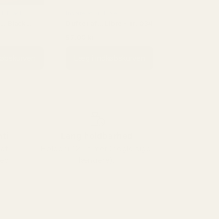
YSL Black
Inspireret af: Libre
 … Black
Dufter af... Libre - nr. 034
132
97,00 kr
00 kr
171,00 kr
købskurven
Læg i indkøbskurven
ti
Lang holdbarhed
 af
Holder i 12+ timer (nogle siger
med
længere).