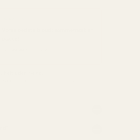
SPAR 48 %
Vores bedste tilbud: sammensæt en
pakke!
Kun
66,66 kr
pr. flaske
, helt uden risiko.
f køberne benytter sig af vores pengene-
and?