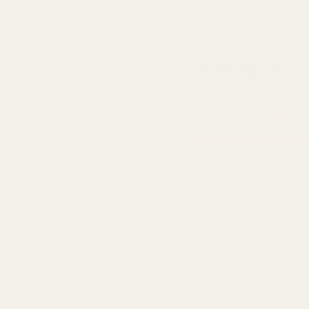
Prøv det i 60 dage
Færre end 0,5 % a
tilbage-garanti.
Så dufter den
Er det parfumeret v