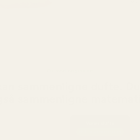
· Mos
Basen
sødme
huden
Os mod originalen
kan sammenligne dufte. Du
gså sammenligne matemati
Vores dufte
19-21 % koncentration