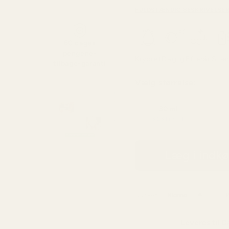
FULDSTÆNDIG BESKRIVELSE
60 dages
pengene-
Krydret
Daglig
Efterår
Stæ
tilbage-garanti
Vælg størrelse:
30 ml
3,23 kr / ml
Læg i indk
Leveres til
D