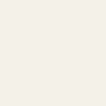
uftanalyse
g selvsikker duft, hvor frisk citrus møder
 og en varm, træagtig elegance.
rin · Bergamot · Citron · Viol
r og livlig indledning med frisk citrus, der
res af en let grøn og pudret nuance.
del · Muskatblomst · Jasmin · Vetiver
t er aromatisk og let krydret med en blid
teragtig tone og en elegant, jordnær dybde.
ltræ · Cedertræ · Patchouli · Tonkabønne