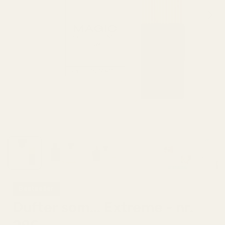
Bestseller
Dufter som... Extreme - nr.