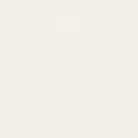
Om oss
Om
Bloggar
Handla
Män
Kvinnor