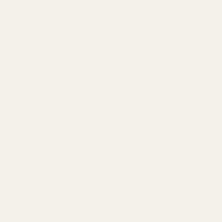
Presentköp
Designerparfymer
11. Notino
Notino är en av Europas största återförsäljare inom
skönhet och parfym.
Förutom ett stort parfymutbud erbjuder butiken
hudvård, hårvård och kosmetik från hundratals välkända
varumärken. Regelbundna kampanjer gör den särskilt
attraktiv för europeiska kunder.
Passar bäst för:
Europeiska kunder
Designerparfymer
Skönhetsprodukter
Återkommande kampanjer