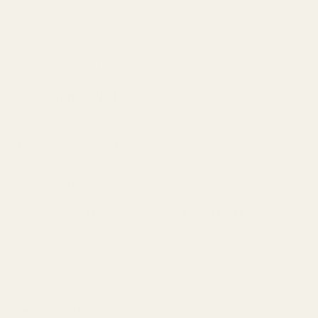
Kunder i Italien
Lyxinspirerade parfymer
Mycket bra prisvärde
Snabb leverans inom Italien
6. FragranceNet
FragranceNet är en av världens mest etablerade
återförsäljare av autentiska parfymer. Här hittar du
designerdofter, presentset, hudvård och kosmetik, ofta
till rabatterade priser.
Många uppskattar även möjligheten att hitta äldre eller
utgångna parfymer som inte längre säljs i vanliga
butiker.
Passar bäst för:
Rabatterade designerparfymer