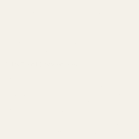
tydliga med att de erbjuder inspirerade dofter,
använder säkra betalningslösningar, har tydliga
returvillkor och får goda kundomdömen.
Oavsett om du letar efter en exklusiv designerparfym,
en unik nischdoft eller ett prisvärt alternativ inspirerat
av din favoritparfym finns det flera utmärkta alternativ.
1. TryScent (tryscent.co)
TryScent har blivit ett populärt val för kunder som vill
ha högkvalitativa dofter inspirerade av exklusiva
parfymhus. I stället för att betala premiumpriser kan du
upptäcka välgjorda alternativ som fångar känslan hos
många av världens mest kända parfymer.
Sortimentet omfattar dofter inspirerade av märken
som Tom Ford, Creed, Maison Francis Kurkdjian, Dior,