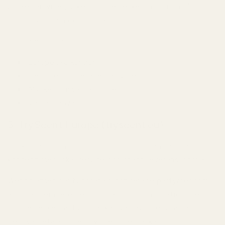
unisexparfymer, vilket gör det enkelt att hitta något
som passar den egna smaken.
Passar bäst för:
Europeiska kunder
Designerinspirerade parfymer
Mycket prisvärda dofter
Vardagsanvändning
3. TryScent Europe (tryscent.eu)
För kunder inom Europa erbjuder TryScent.eu samma
koncept med lokal service och snabb leverans inom EU.
Webbplatsen har hundratals inspirerade parfymer som
är organiserade efter doftfamilj och inspiration. Det
gör det enkelt att upptäcka nya favoriter utan att
behöva betala för en dyr designerflaska.