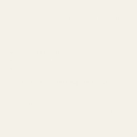
Yves Saint Laurent, Chanel och många fler. Varje
produkt innehåller information om doftnoter, inspiration
och prestanda, vilket gör det enklare att hitta rätt.
Passar bäst för:
Lyxinspirerade parfymer
Prisvärda alternativ
Signaturdofter för vardagen
Att prova flera olika doftstilar
2. Magic Perfume (magicperfume.co)
Magic Perfume erbjuder lyxinspirerade parfymer med
snabb leverans inom Europa. Sortimentet fokuserar på
dofter som påminner om populära designerparfymer
men till ett betydligt lägre pris.
Butiken erbjuder ett brett utbud av herr-, dam- och