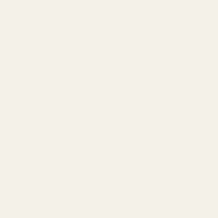
online?
Innan du handlar bör du tänka på följande:
Läs aktuella kundrecensioner.
Kontrollera om butiken tydligt anger om
produkterna är original eller inspirerade dofter.
Se till att säkra betalningsmetoder erbjuds.
Granska fraktkostnader innan du slutför köpet.
Läs butikens returpolicy.
Jämför priser mellan flera återförsäljare.
Vilken parfymbutik online är bäst?
Vilken butik som passar bäst beror på vad du letar
efter.
För prisvärda lyxinspirerade parfymer:
TryScent,
Magic Perfume, TryScent Europe, Aaroma och Magyx