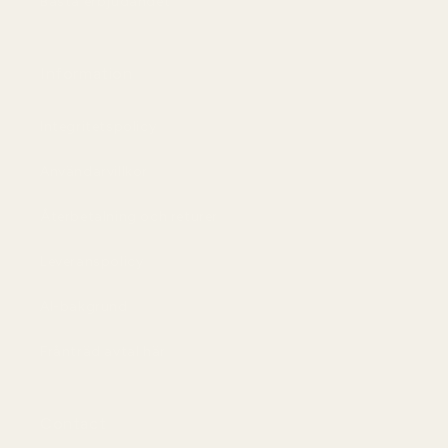
Bästa erbjudandet
Information
Integritetspolicy
Användarvillkor
Återbetalning och returer
Leveranspolicy
AI-bakgrund
Frånträd avtal här
Contact