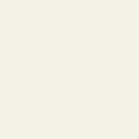
12. Sephora
Sephora är en av de säkraste platserna att köpa nya
designerparfymer. Även om rabatter är ovanligare får
kunderna garanterad äkthet, hög servicenivå och
generösa returvillkor.
Det är ett utmärkt val för den som vill köpa de senaste
parfymnyheterna.
Passar bäst för:
Nya lanseringar
Autentiska produkter
Hög kundservice
Lyxig skönhetsshopping
Hur väljer man en pålitlig parfymbutik