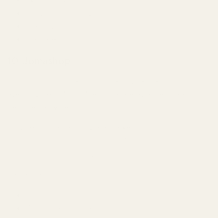
Nischparfymer
Prover och discovery sets
Exklusiva parfymhus
Samlare
10. Jomashop
Jomashop är mest känt för exklusiva klockor men har
även blivit en pålitlig återförsäljare av autentiska
designerparfymer.
Utbudet omfattar populära märken som Tom Ford,
Creed, Dior, Chanel och Giorgio Armani, ofta till lägre
priser än i traditionella varuhus.
Passar bäst för:
Lyxparfymer till rabatterade priser
Autentiska produkter