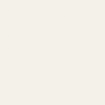
erbjuder mycket bra värde.
För autentiska designerparfymer till rabatterade
priser:
FragranceNet, FragranceX, Perfume.com,
Jomashop och Notino är några av de mest pålitliga
alternativen.
För nischparfymer:
LuckyScent är fortfarande ett
av de bästa valen.
För de senaste designerlanseringarna:
Sephora
erbjuder garanterad äkthet och utmärkt kundservice.
Det finns idag fler pålitliga parfymbutiker online än
någonsin tidigare. Oavsett om du vill investera i en
exklusiv designerparfym eller upptäcka högkvalitativa
inspirerade dofter kan du bygga en imponerande
parfymsamling genom att handla från etablerade och
välrenommerade återförsäljare.