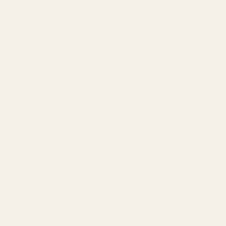
Relaterade Artiklar
Bästa Hugo Boss Ma Vie Dupen
Recension av Doftar som The One – No. 94:
Elegant lyx till ett pris som känns rätt
Flower No. 074W Recension: Den Eleganta
Blommiga Parfymen som Fångar Tidlös Feminitet
Fräscha & Blommiga: 7 Bästa Neroliparfymerna
Bästa Paco Rabanne Phantom Dupen
Tryscent Bitter Peach No. 487 Recension: Söt,
Djärv & Oförglömlig
Recension av Tryscent Black Afgano No. 348M:
Den mörka lyxen
Tillbaka till bloggen