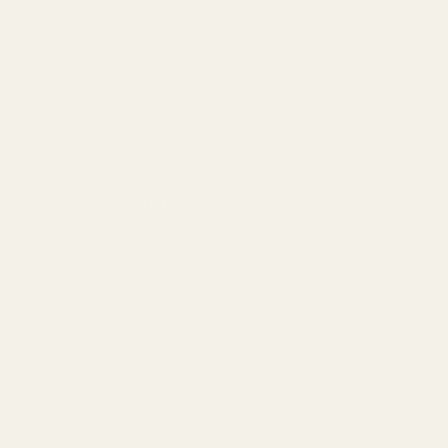
Passar bäst för:
Kunder inom EU
Snabb leverans i Europa
Prisvärda lyxalternativ
Stort doftsortiment
4. Aaroma (aaroma.co)
Aaroma erbjuder inspirerade parfymer främst för
kunder i Nederländerna och övriga Europa.
Sortimentet innehåller fräscha sommardofter, varma
vinterparfymer, diskreta kontorsdofter och intensiva
kvällsparfymer. Nya produkter lanseras regelbundet så
att kunder enkelt kan följa de senaste dofttrenderna.
Passar bäst för: