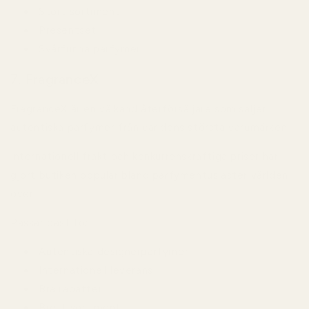
Stort sortiment
Presentset
Svårfunna parfymer
7. FragranceX
FragranceX är en välkänd återförsäljare som säljer
autentiska parfymer från världens största varumärken.
Internationell frakt och konkurrenskraftiga priser har
gjort butiken populär bland parfymentusiaster världen
över.
Passar bäst för:
Autentiska designerparfymer
Internationell leverans
Bra rabatter
Brett sortiment