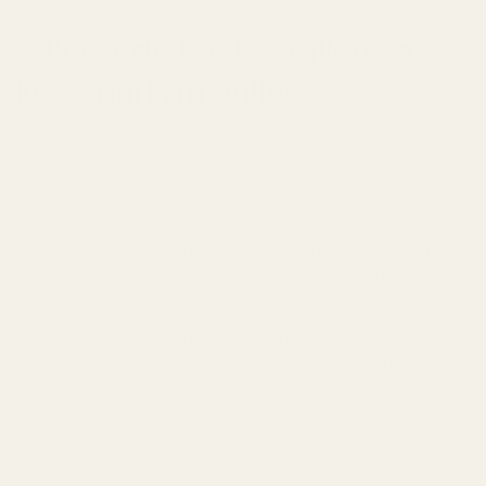
Vilka är de bästa ställena att
köpa parfym online?
7 JULI 2026
Share
Att köpa parfym online har aldrig varit enklare, men att
hitta en butik som både är pålitlig och erbjuder bra
värde kan fortfarande vara en utmaning. Mellan
designparfymer, nischdofter, dofter inspirerade av
lyxparfymer och återförsäljare med rabatter finns det
hundratals webbplatser att välja mellan.
De bästa parfymbutikerna online har några saker
gemensamt. De säljer autentiska produkter eller är