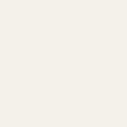
Kunder i Nederländerna
Att bygga en parfymkollektion till rimlig kostnad
Inspirerade parfymer
Vardagsdofter
5. Magyx (magyx.it)
Magyx är ett utmärkt val för italienska parfymälskare
som vill upptäcka prisvärda alternativ till exklusiva
designerparfymer.
Sortimentet innehåller inspirerade dofter baserade på
många av världens mest populära parfymhus. Utförliga
doftbeskrivningar gör det enklare att jämföra olika
alternativ innan köp.
Passar bäst för: