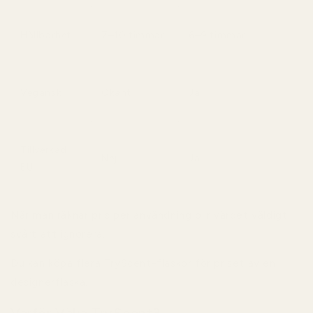
Hållbarhet
7–10 timmar
6–9 timmar
Vegansk
Okänt
Ja
Tillverkad i
Nej
Ja
EU
När man räknar pris per användning blir värdet väldigt
svårt att ignorera.
Du kan köpa flera TryScent-flaskor för priset av en
designerflaska.
Varför Välja TryScent?