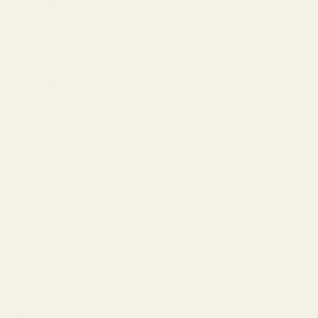
Och ärligt talat?
Det gör den fortfarande.
Första sprayen är nästan chockerande första gången
man känner den. Frisk citrus och aromatisk lavendel
möter violblad, läder, muskot, tränoter och den där
märkliga bensinliknande värmen som parfymvärlden
fortfarande pratar om idag.
På papper låter det galet.
På huden fungerar det perfekt.
Den balansen mellan mjuka blommiga noter och rått
maskulint läder blev snabbt Fahrenheits signatur.
Den luktar farlig.
Självsäker.