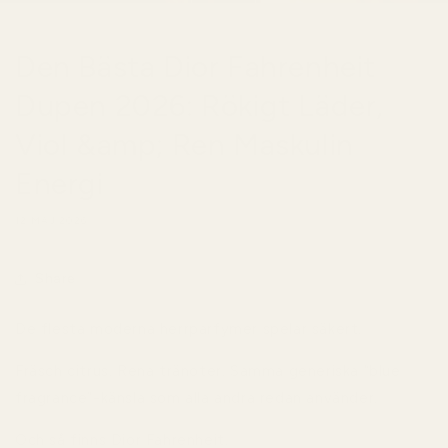
Den Bästa Dior Fahrenheit
Dupen 2026: Rökigt Läder,
Viol &amp; Ren Maskulin
Energi
12 MAJ 2026
Share
De flesta moderna herrparfymer spelar säkert.
Fräsch citrus. Rena tränoter. Samma generiska “blue
fragrance”-känsla som alla andra redan använder.
Och så finns Dior Fahrenheit.