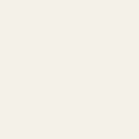
Ja — parfymen fångar den ikoniska kombinationen av
viol, läder och bensinliknande värme som gjort
Fahrenheit legendarisk.
Hur länge håller Violet Fuel?
De flesta får mellan 6–9 timmars hållbarhet beroende
på hudtyp och applicering.
Passar Violet Fuel som vardagsparfym?
Absolut, särskilt under kallare månader. Spraya bara lite
lättare i professionella miljöer.
Vad är skillnaden mellan en dupe och en fejk?
En dupe är inspirerad av originalet men använder eget
namn och branding. En counterfeit försöker kopiera
originalet olagligt.