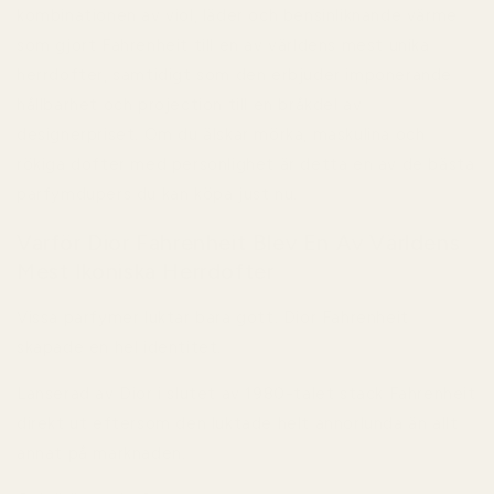
kombinationen av viol, läder och bensinliknande värme
som gjort Fahrenheit till en av världens mest unika
herrdofter, samtidigt som den erbjuder imponerande
hållbarhet och projection till en bråkdel av
designerpriset. Om du älskar mörka, maskulina och
rökiga dofter med personlighet är detta en av de bästa
parfymdupers du kan köpa just nu.
Varför Dior Fahrenheit Blev En Av Världens
Mest Ikoniska Herrdofter
Vissa parfymer luktar bara gott. Dior Fahrenheit
skapade en hel identitet.
Lanserad av Dior i slutet av 1980-talet stack Fahrenheit
direkt ut eftersom den luktade helt annorlunda än allt
annat på marknaden.