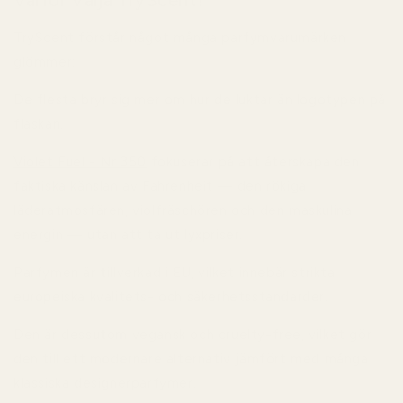
TryScent förstår något många parfymvarumärken
glömmer:
De flesta bryr sig mer om hur de luktar än logotypen på
flaskan.
Violet Fuel - Nr 350
fokuserar på att återskapa den
faktiska känslan av Fahrenheit — den rökiga
läderatmosfären, violfräschören och den maskulina
energin — utan att ta ut lyxpriser.
Parfymen är tillverkad i EU, vilket innebär strikta
europeiska kvalitets- och säkerhetsstandarder.
Den är dessutom vegansk och cruelty-free, vilket gör
den till ett modernare alternativ jämfört med många
klassiska designerparfymer.