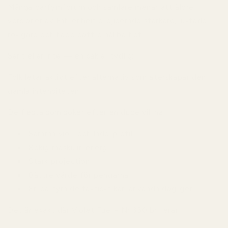
Många parfymforum och samlare menar att äldre
versioner av Fahrenheit projicerade starkare, luktade
rökigare och hade bättre hållbarhet.
Sant eller inte — en sak är tydlig:
Folk letar aktivt efter alternativ som återskapar den
gamla intensiteten.
De flesta som söker efter en dupe vill ha:
Samma viol- och läderprofil
Rökig maskulin energi
Stark projection
Bättre värde för pengarna
En parfym de faktiskt kan använda dagligen
Det är exakt där Violet Fuel - Nr 350 briljerar.