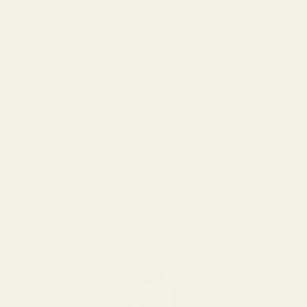
Relaterade artiklar
Topp Parfymtrender för Kvinnor 2026
(Expertguide) – TryScent
Bästa Mugler Alien Dupe 2026
Den Bästa Jean Paul Gaultier La Belle Dupe
Den Bästa Billie Eilish Eilish Dupe
Den Bästa Versace Eros Dupen | Alpha Charm - Nr
248
Tillbaka till bloggen