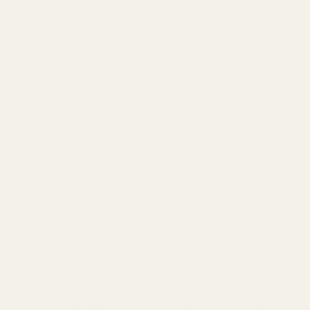
TryScent följer också IFRA-standarder, vilket betyder
att parfymen uppfyller internationella säkerhetskrav
inom parfymindustrin.
Och viktigast av allt:
Den luktar inte billig.
Det är där många lågprisparfymer misslyckas direkt.
De öppnar med stark alkohol eller kollapsar till syntetisk
sötma efter en halvtimme.
Violet Fuel känns istället mjuk, välbalanserad och
förvånansvärt välgjord — särskilt efter att den satt sig
på huden.
Koncentrationen hjälper också parfymen att projicera
och hålla betydligt bättre än många förväntar sig i den