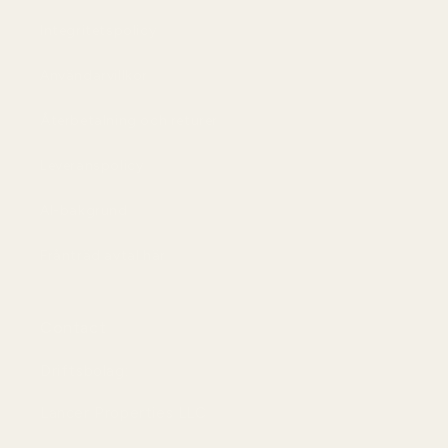
Integritetspolicy
Användarvillkor
Återbetalning och returer
Leveranspolicy
AI-bakgrund
Frånträd avtal här
Contact
Driftsbolag:
Lancer Properties LLC