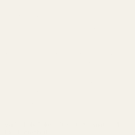
Det luktade inte som ännu en fräsch designerdoft.
Det luktade levande.
Men med åren började flera problem dyka upp.
Priset steg kraftigt.
Många långvariga fans klagade också på reformuleringar
och att moderna batcher inte längre luktade lika rökiga
eller höll lika länge som förr.
Och eftersom Fahrenheit har en så unik doftprofil blev
det förvånansvärt svårt att hitta bra alternativ.
Därför har riktigt bra Fahrenheit-dupers blivit extremt
populära på senare tid.
Varför Folk Söker Efter Ett Alternativ Till
Dior Fahrenheit