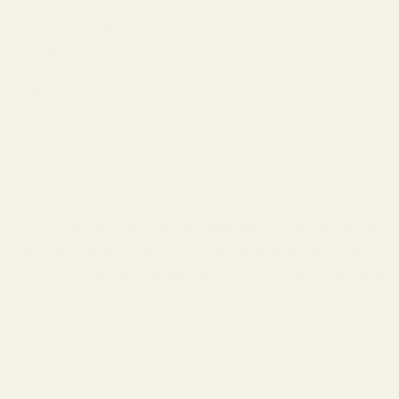
Ingen söker efter en
Fahrenheit-dupe
för att de vill ha
en tråkig parfym.
Tvärtom.
Folk vill ha exakt samma karaktär — bara utan lyxpriset.
Originalet Dior Fahrenheit kostar ofta över €100
beroende på storlek och butik.
Och till skillnad från lättare vardagsdofter är Fahrenheit
den typen av parfym folk bygger en emotionell relation
till. När den blir din signaturdoft vill du använda den hela
tiden.
Det blir dyrt väldigt snabbt.
Sedan finns frågan om reformuleringar.