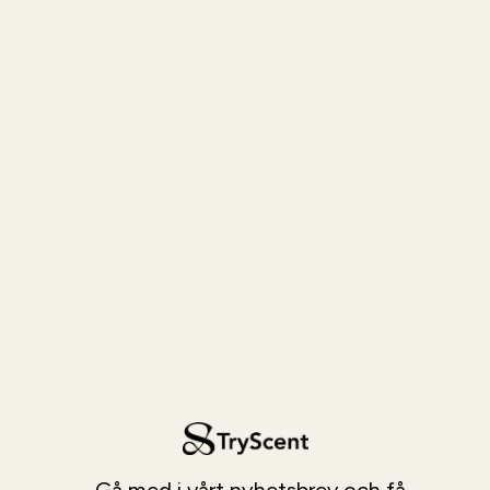
Jämförelse Av Doftnoter
Notlager
Dior Fahrenheit
Violet Fuel - Nr 350
Lavendel,
Citrusnoter,
Toppnoter
Mandarin, Citron
Aromatisk Lavendel
Violblad,
Violackord,
Hjärtnoter
Muskot,
Kryddor, Tränoter
Cederträ
Läder, Vetiver,
Läder, Rökiga
Basnoter