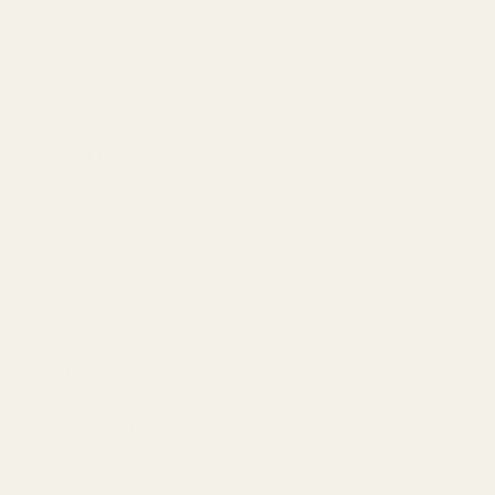
Det här är ingen “safe” parfym.
Och tack och lov försökte TryScent inte göra den till
det heller.
Det är viktigt, eftersom många Fahrenheit-inspirerade
dofter misslyckas genom att tona ner det märkliga och
kantiga som gör originalet så ikoniskt.
Violet Fuel behåller attityden.
Sida vid sida med Dior Fahrenheit känns den
övergripande känslan imponerande nära. Den friska
violöppningen övergår naturligt till rökigt läder och
varma tränoter på ett sätt som verkligen fångar
originalets själ.
Projectionen är stark utan att bli aggressiv.