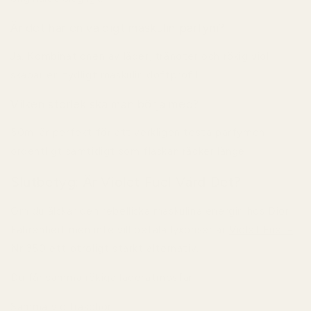
Är det här en väldigt maskulin parfym?
Ja. Kombinationen av läder, tränoter och rökig viol
skapar en tydligt maskulin doftprofil.
Vilken storlek ska man börja med?
50ml är perfekt för att verkligen testa parfymen
ordentligt samtidigt som flaskan räcker länge.
Slutbetyg: Är Violet Fuel Värd Det?
Om du älskar den rebelliska maskulina energin hos Dior
Fahrenheit men inte vill betala lyxpriser är
Violet Fuel -
Nr 350
ett otroligt starkt alternativ.
Du får samma rökiga läderatmosfär.
Samma violfräschör.