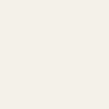
Lite rebellisk.
Som någon som kör motorcykel och inte bryr sig om vad
andra tycker.
Medan många moderna herrdofter försöker vara “safe”
byggde Fahrenheit hela sitt rykte på att göra exakt
motsatsen.
Den har personlighet.
Den tar risker.
Och därför blev den en kultklassiker bland
parfymälskare över hela Europa.
För många män var Fahrenheit deras första riktigt
minnesvärda parfymupplevelse.