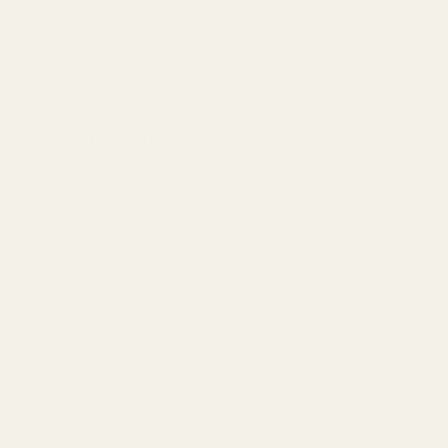
här prisklassen.
Det här beter sig som en riktig parfym.
Inte som en utspädd kopia.
Vem Är Den Här Parfymen För?
Personen Med Läderjacka Och Attityd
Du gillar maskulina dofter med karaktär. Rökiga
tränoter, läder, motorer och kalla kvällar — det här
passar perfekt.
Älskaren Av Klassiska Herrdofter
Du saknar tiden då herrparfymer faktiskt hade
personlighet istället för att lukta som alla andra fräscha
“blue fragrances”.