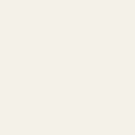
Hållbarheten imponerar också, särskilt på jackor och
mörka kläder där de rökiga noterna sitter kvar länge.
Är den identisk?
Nej.
Men den fångar absolut essensen av Fahrenheit —
särskilt när doften satt sig på huden.
Och i den här prisklassen spelar det betydligt större roll
än små skillnader bara hardcore-samlare skulle märka.
Det bästa är friheten.
Du slutar behandla parfymen som flytande guld.
Du använder den faktiskt.
Det är hela poängen med en riktigt bra dupe.