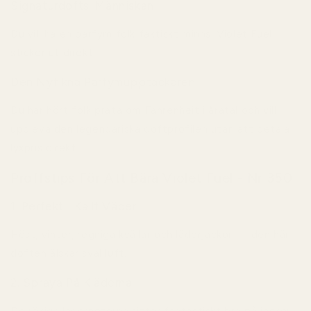
Signaturdofts-Människan
Du vill ha en parfym folk faktiskt minns. Violet Fuel
sticker ut direkt.
Den Nyfikna Parfymupptäckaren
Du har hört folk prata om Fahrenheit i åratal och vill
uppleva den legendariska doftprofilen utan att betala
lyxpris direkt.
Proffstips För Att Bära Violet Fuel - Nr 350
1. Perfekt I Kallt Väder
Höst, vinter, regniga kvällar och läderjackor — den här
doften älskar sval luft.
2. Spraya På Kläderna