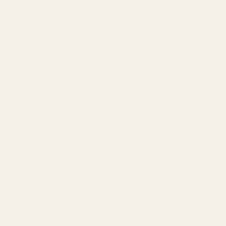
De rökiga lädernoterna sitter fantastiskt bra på jackor,
hoodies och halsdukar.
3. Ta Det Lugnt På Kontoret
Det här är en parfym med stark personlighet och
projection. Två sprays räcker oftast inomhus.
4. Fantastisk Kvällsdoft
Kombinationen av viol, läder och rökighet känns extra
attraktiv under kvällar och sena nätter.
5. Ge Dry-Downen Tid
Öppningen kan kännas skarp för vissa. Efter 15–20
minuter blir doften betydligt mjukare och rikare.
Vanliga Frågor
Luktar Violet Fuel verkligen som Dior Fahrenheit?