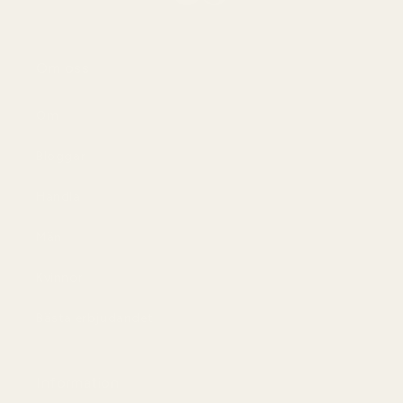
Om oss
Om
Bloggar
Handla
Män
Kvinnor
Bästa erbjudandet
Information