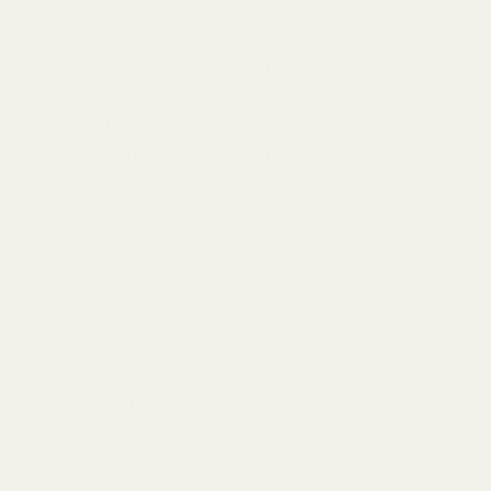
En enda spray och plötsligt luktar du läderjacka,
bensinångor, varm motor, violblad och rå maskulinitet på
samma gång. Det finns fortfarande nästan ingenting
annat som luktar som Fahrenheit — och det är exakt
därför folk varit besatta av den i årtionden.
Problemet?
Den ikoniska doften kommer idag med en ganska brutal
prislapp.
Det är där
TryScents Violet Fuel - Nr 350
förändrar
allt.
Snabbt Svar
Den bästa Dior Fahrenheit-dupén 2026 är
Violet Fuel -
Nr 350 från TryScent
. Den fångar den legendariska