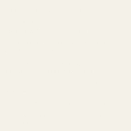
Samma självsäkra maskulina personlighet.
Men istället för att spendera över €100 på en
designerflaska behåller du pengarna själv.
Det är exakt därför parfymdupers exploderar i
popularitet över hela Europa.
Folk inser att man kan lukta unik, dyr och minnesvärd
utan att betala absurda summor för branding.
Du har känt tillräckligt många generiska “blue
fragrances”.
Det är dags att bära något med riktig personlighet.
Shoppa Violet Fuel - Nr 350 här:
Violet Leather
Gasoline | Inspirerad av Dior Fahrenheit | TryScent
.