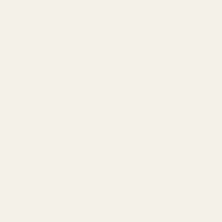
Violet Fuel - Nr 350: TryScents
Hjälteprodukt
Violet Fuel - Nr 350
är inspirerad av Dior Fahrenheit,
och likheten märks nästan direkt.
Öppningen levererar den där speciella violnoten som
Fahrenheit-fans känner igen omedelbart. Den känns
grön, metallisk, blommig och rökig samtidigt.
Sedan kommer lädret.
Varmt.
Torrt.
Lite rått.
Och under allt ligger den där bensinliknande värmen som
ger doften sin unika identitet.