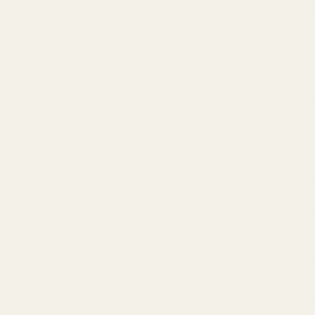
några minuter bör
känt för.
När man testar bå
känns något fylli
snabbare och lägg
När parfymen utvec
Vaniljen håller s
skapar samma varm
Projectionen är oc
gör den lättare at
Det finns en tydli
Jämförelse 