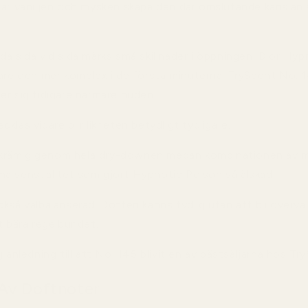
jar vaniljen och mysken skapa den där omslutande känslan 
da sida vid sida märks små skillnader i öppningen. Dior Hy
gare och mer komplex i de första minuterna. TryScent No. 1
er sig tidigare närmare huden.
klas vidare blir likheten betydligt tydligare.
ig krämig genom hela dry-downen medan kombinationen av 
a sensualitet som gjort Hypnotic Poison så älskad.
kså välbalanserad. Doften känns tydlig utan att bli överväl
t bära regelbundet.
g anledning till att No. 145 blivit en av bästsäljarna hos Tr
Av Doftnoter