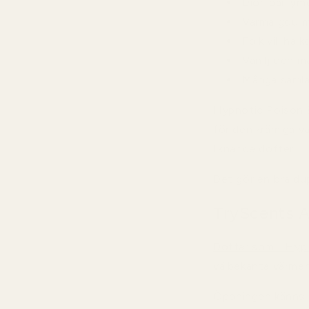
Dior-parfyme
Varma gourm
Folk vill ha
Vanilj och m
Många samlare
Hypnotic Poison ä
för den krämiga va
liknande dofter.
Det gör en bra dup
TryScents Al
Doftar som... Hyp
välbekanta värmen
Öppningen känns m