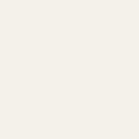
sta Dior Hypnotic Poiso
 TryScent No. 145