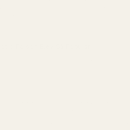
Hypnotic Poison från TryScent. Den fångar den krämiga ma
ma myskbasen och den lena sötman som gjort Hypnotic Pois
 av bästsäljarna hos TryScent tack vare sin fylliga doftpr
arhet.
otic Poison Blev Så Populär
on lanserades gick den i en helt annan riktning än många 
på marknaden. Istället för friska citrusnoter och lätta bl
djup.
bt doftens signatur.
anilj, mysk, kokos, tränoter och mjuka kryddor skapade pa
g och sensuell samtidigt. Den luktade intim utan att försv
amgången handlar om texturen i doften. Hypnotic Poison 