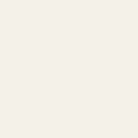
ågon väl fastnar
g tillbaka till
ngar den
 sprayen. Efter