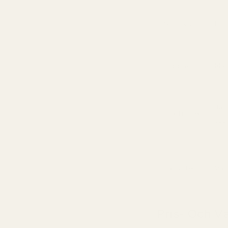
Notnivå
Dio
Toppnoter
Man
Jas
Hjärtnoter
tub
Basnoter
Van
Pris- Och V