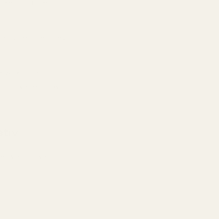
mysken som ger
parfymer. Det blev
 vill kunna
för varje spray.
ativ
t väldigt väl.