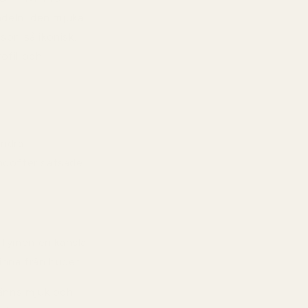
ndeln, den mjuka
on så ikonisk.
ofil och
andra
omdofter satsade
rfymen en känsla
inna från huden.
känns mjuk och