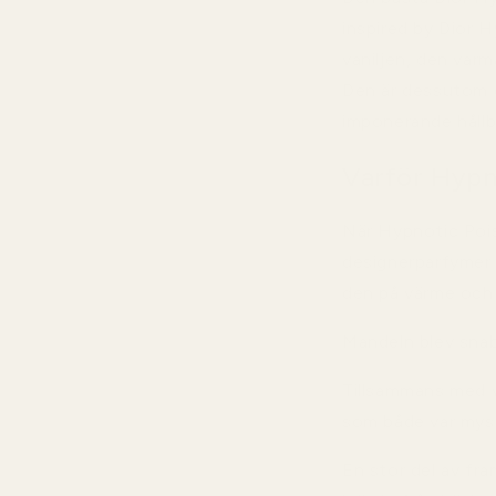
inspired by Dior 
vaniljen, den var
Den är dessutom en
imponerande hållb
Varför Hypn
När Hypnotic Pois
designerparfymer 
den på värme och 
Mandeln blev snab
Tillsammans med v
som både var mysi
En stor del av fr