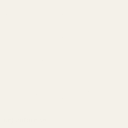
r Hypnotic Poison
TryScent No. 145
del, kokos, plommon
Mandel, kokos
min sambac, rosenträ,
Vita blommor, mjuka
eros
tränoter
Vanilj, mysk, krämiga
ilj, mysk, sandelträ
tränoter
ärdejämförelse