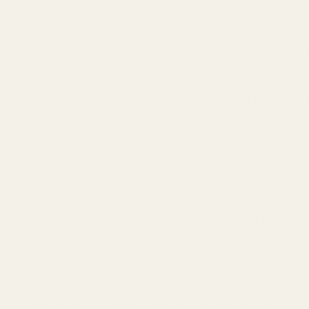
r ikoniska eftersom de luktar annorlunda än allt annat run
r en sådan doft.
m, söt, pudrig och lätt kryddig på samma gång. En enda spr
nliknande känslan av mandel och vanilj som gjort doften 
et på originalflaskan.
många nu söker efter den bästa Dior Hypnotic Poison dupen.
mkallande värme och sensuella signatur utan att behöva
p.
ypnotic Poison dupen 2026 är
Doftar som... Hypnotic Poi