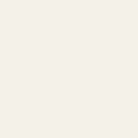
Share
Vissa parfymer bli
Hypnotic Poison
ä
Den är krämig, var
den där mjuka mol
år.
Sedan kommer pris
Det är därför så 
samma beroendefra
på varje parfymkö
Snabbt Svar
Den bästa Dior H