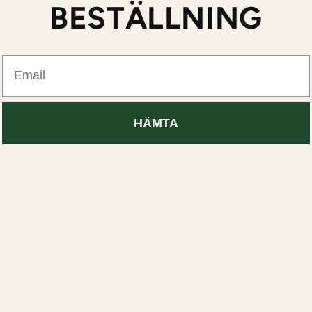
r är dyra
BESTÄLLNING
anddofter är trendiga igen
 komfortdofter för vardagsbruk
andel är fortfarande mycket populära noter
Email
 vill ha ett billigare alternativ för daglig användning
r dessutom en doft som väcker nostalgi hos många. När n
HÄMTA
nilj- och mandelkombinationen fortsätter de ofta att söka si
e extra attraktiv.
ternativ Till Hypnotic Poison
notic Poison - Nr 145 inspired by Dior Hypnotic Poison
få
 från Hypnotic Poison nästan direkt.
juk, krämig och söt med tydlig mandelkaraktär från första