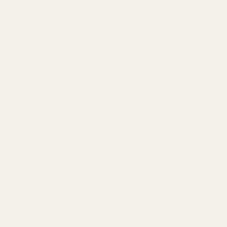
som originalet är
pnotic Poison
45 blir mjukare
mandel och mysk
digande, vilket
yScent.