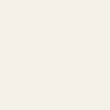
t omkring dem.
Dior
ay skapar direkt
så omtyckt i många
 De vill ha
 lägga lyxbudget
son - Nr 145