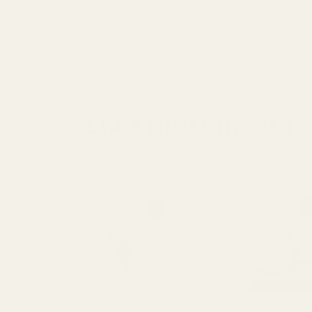
Ehkä pidät myös nä
Inspiraationa: Aventus
Inspiraationa: 