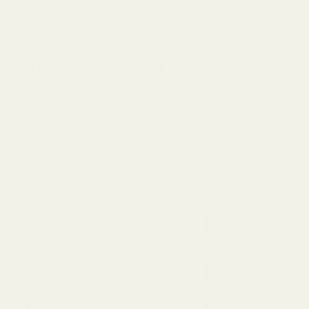
SÄÄSTÄ 48 %
Paras tarjouksemme: koosta oma
paketti!
Vain
8,32 €
pulloa kohti
ajan ilman riskiä.
ta käyttää rahat-takaisin-takuutamme.
vettä?