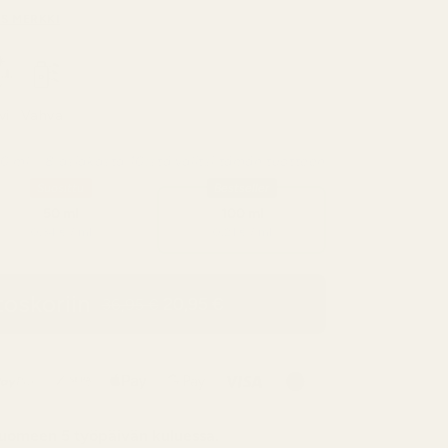
S MERKKI
vi
Vahva
0 ml – 8 asiakasta 10:stä valitsi tämän tuotteen
Suosittu
Bestseller
50 ml
100 ml
0,34 € / ml
0,21 € / ml
toskoriin
20,95 €
36,95 €
uomeen
5 työpäivän kuluessa.