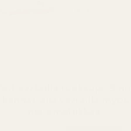
Pohjatuoksut
Sande
Opopo
Pohja 
vanilj
viipyv
Me vs. alkuperäinen
oit vertailla tuoksuja. Sin
kannattaisi vertailla myös
matematiikkaa.