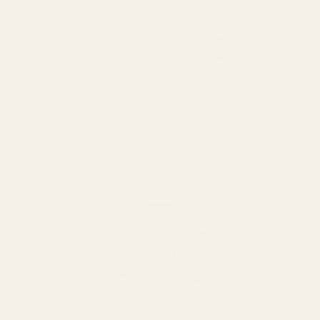
1 %:n hajuvettä?
AN VASTUUVAPAUSLAUSEKE
Näytä kaikki
Jean Paul
Inspiraationa: YSL Black