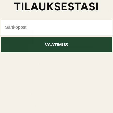
TILAUKSESTASI
Tu
079W on täyteläinen ja dr
Sähköposti
yhdistyy kultaisiin kukk
VAATIMUS
Ylämuistiinpanot
Manda
Lämmi
hehku
sävyn
Välimuistiinpanot
Bulga
Mimo
Sydän 
rikkaa
luovat