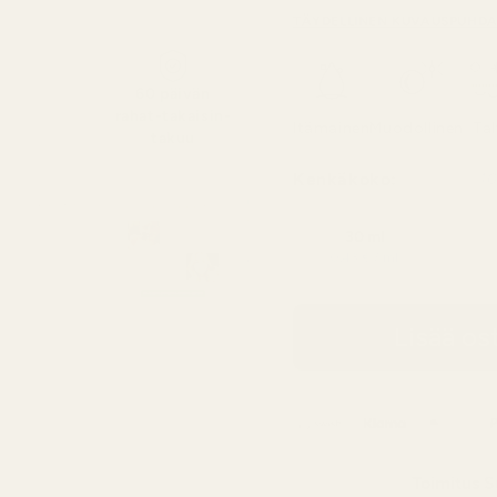
TÄYDELLINEN KUVAUS
PUHDA
60 päivän
rahat-takaisin-
Itämainen
Muodollinen
Tal
takuu
Kenkäkoko:
10
30 ml
0,43 € / ml
Lisää os
Toimitus
S