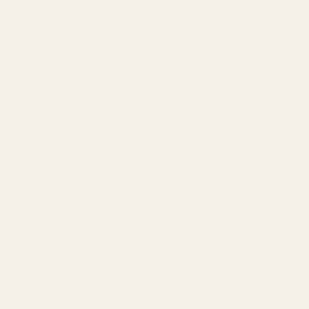
Mitä tarkoittaa 19–2
VERTAILUMAINONN
istä
Maison Francis
Inspiraationa: Dior Sauvage
Inspiraationa: 