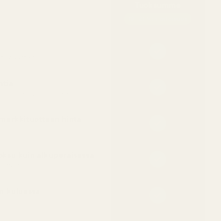
Tuoksumme
19–21 %:n pitoisuus
äilyvyysaika
ntia
eimmat design-EDT-tuoksut
merkkituotteen hinta
ksu kuin alkuperäisessä
telmästä
n kuluessa