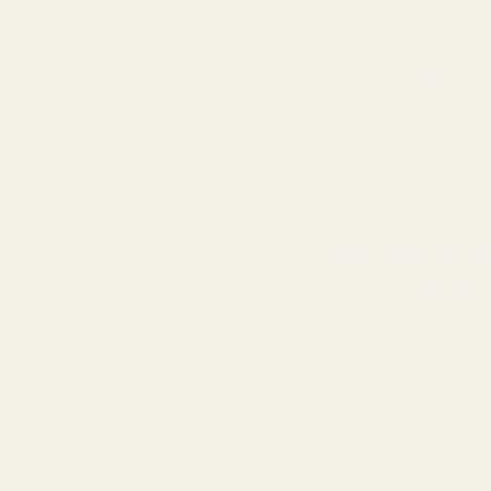
Kokeile 60 päivän 
Alle 0,5 % ostajis
Näin se tuoksuu
Onko se hajustettua 