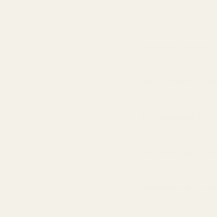
Hajusteen pitoisuus
Enemmän öljyä = pidempi s
Pysyy iholla 8–12 tu
Kestää pidempään kuin us
90 % halvempi kuin 
Laadusta tinkimättä
Täsmälleen sama tuo
Luotu samasta tuoksuyhdis
Lähetetään 24 tunni
Ei jonottamista kaupassa