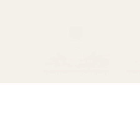
Osta 3, saat 1 ilmaiseksi
Osta 3, saat 1 ilmaiseksi
Osta 3, saat 1 ilm
Osta 3, s
Alennusmyynti
Alenn
Midnight Oud – nro
Roya
286M
I
O
Inspiraationa:
Tom Ford Ombre Nomade
12,95
12,95 €
13,95 €
7 %:n alennus