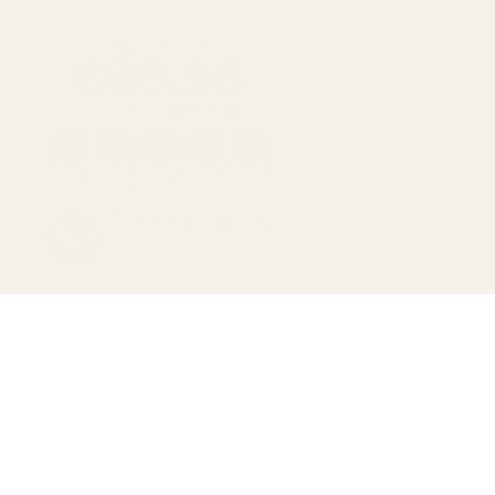
si
 ilmaiseksi
Osta 3, saat 1 ilmaiseksi
Osta 3, saat 1 ilmaiseksi
Alennusmyynti
5 kpl 100 ml:n
hajuvettäpulloja
68,95 €
143,95 €
52 %:n alennus