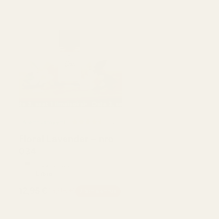
aiseksi
ta 3, saat 1 ilmaiseksi
Osta 3, saat 1 ilmaiseksi
Osta 3, saat 1 ilmaiseksi
Osta 3, saat 1 ilmaisek
Alennusmyynti
36
(36)
ostelujen
arvostelujen
Floral Lavender – nro
onaismäärä
kokonaismäärä
034
Inspiraationa:
Libre
12,95 €
13,95 €
7 %:n alennus