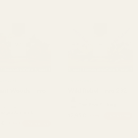
aiseksi
aat 1 ilmaiseksi
Osta 3, saat 1 ilmaiseksi
Osta 3, saat 1 ilmaiseksi
Osta 3, saat 1 ilmaiseksi
Osta 3, saat 1 ilmaiseksi
Osta 3, saat 1 ilmaisek
Osta 3, saat 1
Osta 
usmyynti
Alennusmyynti
ant Woods – nro
Wild Rebel – nro 232
Inspiraationa:
Tom Ford F**king
nspiraationa:
Fabulous
iorgio Armani Si
12,95 €
13,95 €
7 %:n alennus
 €
13,95 €
7 %:n alennus