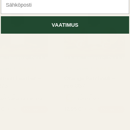
VAATIMUS
ilmaiseksi
, saat 1 ilmaiseksi
Osta 3, saat 1 ilmaiseksi
Osta 3, saat 1 ilmaiseksi
Osta 3, saat 1 ilmaiseksi
Osta 3, saat 1 ilmaiseksi
Osta 3, saat 1 ilmaiseksi
Osta 3, saat 1 ilm
Os
usmyynti
58
Alennusmyynti
26
(58)
(26)
arvostelujen
arv
amon Leather –
Orange Patchouli –
kokonaismäärä
kok
275
nro 067
nspiraationa:
Inspiraationa:
aco Rabanne 1 Million
Chanel Coco
Mademoiselle Intense
 €
13,95 €
12,95 €
13,95 €
7 %:n alennus
7 %:n alennus