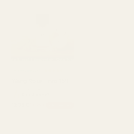
aiseksi
ta 3, saat 1 ilmaiseksi
Osta 3, saat 1 ilmaiseksi
Osta 3, saat 1 ilmaiseksi
Osta 3, saat 1 ilmaisek
Alennusmyynti
46
(46)
ostelujen
arvostelujen
Ylang Rose – nro 159
onaismäärä
kokonaismäärä
Inspiraationa:
Dior J’adore®
12,95 €
13,95 €
7 %:n alennus