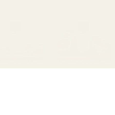
aiseksi
aat 1 ilmaiseksi
Osta 3, saat 1 ilmaiseksi
Osta 3, saat 1 ilmaiseksi
Osta 3, saat 1 ilmaiseksi
Osta 3, saat 1 ilmaiseksi
Osta 3, saat 1 ilmaisek
Osta 3, saat 1
usmyynti
Alennusmyynti
l Oud – nro 287
Signature Blend – nro
227
nspiraationa:
ud-puu
Inspiraationa:
Hermes Terre d'Hermes
 €
13,95 €
7 %:n alennus
12,95 €
13,95 €
7 %:n alennus