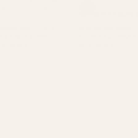
 saat 1 ilmaiseksi
Osta 3, saat 1 ilmaiseksi
Osta 3, saat 1 ilmaiseksi
Osta 3, saat 1
tainen hetki – 3 x 50
Mystiset hajuvedet – 
n parfyymipullot
100 ml:n hajuvesipull
aen
39,95 €
Alkaen
36,95 €
KATSO LISÄÄ!
Kausi
Tilaisuus
Lajittele: