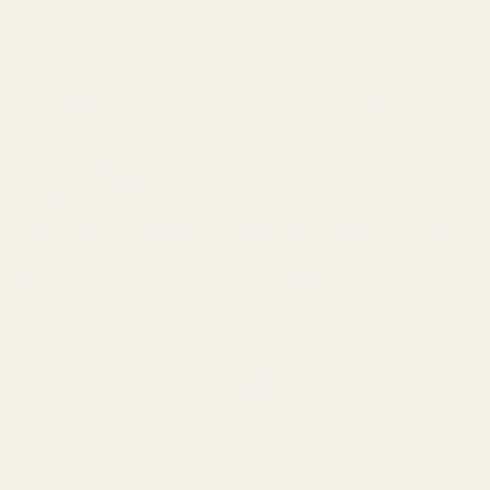
ilmaiseksi
, saat 1 ilmaiseksi
Osta 3, saat 1 ilmaiseksi
Osta 3, saat 1 ilmaiseksi
Osta 3, saat 1 ilmaiseksi
Osta 3, saat 1 ilmaiseksi
Osta 3, saat 1 ilmaiseksi
Osta 3, saat 1 ilm
Os
usmyynti
46
Alennusmyynti
41
(46)
(41)
arvostelujen
arv
ed Woods – nro
Cocoa Tonka ... Good
kokonaismäärä
kok
Girl – nro 461
nspiraationa:
Inspiraationa:
ior Sauvage Elixir
Carolina Herrera Good
Girl
 €
13,95 €
12,95 €
13,95 €
7 %:n alennus
7 %:n alennus