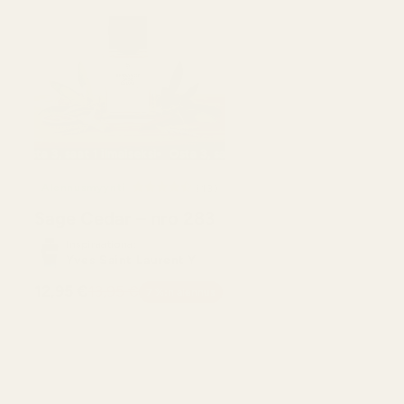
aiseksi
ta 3, saat 1 ilmaiseksi
Osta 3, saat 1 ilmaiseksi
Osta 3, saat 1 ilmaiseksi
Osta 3, saat 1 ilmaisek
Alennusmyynti
13
(13)
ostelujen
arvostelujen
Sage Cedar – nro 283
onaismäärä
kokonaismäärä
Inspiraationa:
Yves Saint Laurent Y
12,95 €
13,95 €
7 %:n alennus