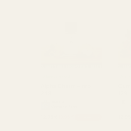
Osta 3, saat 1 ilmaiseksi
Osta 3, saat 1 ilmaiseksi
Osta 3, saat 1 ilm
Osta 3, s
Alennusmyynti
Alenn
Alpha Charm – nro
Curr
248
129
Inspiraationa:
I
Versace Eros
G
12,95 €
13,95 €
12,95
7 %:n alennus