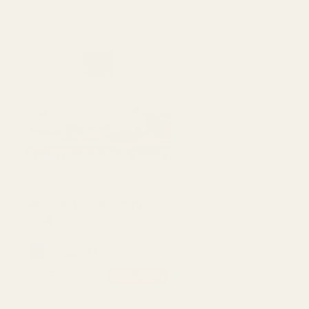
si
 ilmaiseksi
3, saat 1 ilmaiseksi
Osta 3, saat 1 ilmaiseksi
Osta 3, saat 1 ilmaiseksi
Osta 3, saat 1 ilmaiseksi
Osta 3, saat 1 ilmaiseksi
Alennusmyynti
Amber Woods – nro
004
Inspiraationa:
Mugler Alien
12,95 €
13,95 €
7 %:n alennus