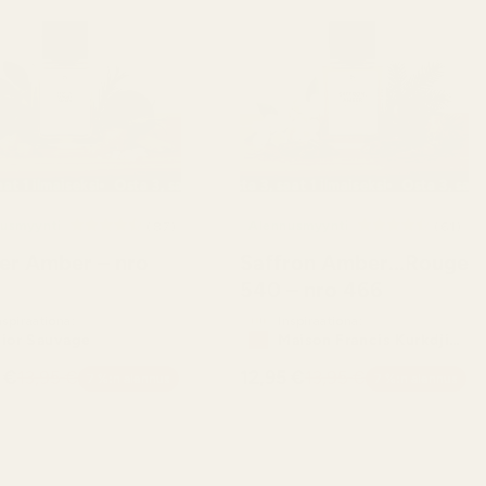
ilmaiseksi
, saat 1 ilmaiseksi
Osta 3, saat 1 ilmaiseksi
Osta 3, saat 1 ilmaiseksi
Osta 3, saat 1 ilmaiseksi
Osta 3, saat 1 ilmaiseksi
Osta 3, saat 1 ilmaiseksi
Osta 3, saat 1 ilm
Os
usmyynti
87
Alennusmyynti
61
(87)
(61)
arvostelujen
arv
er Amber – nro
Saffron Amber...Rouge
kokonaismäärä
kok
540 – nro 466
nspiraationa:
Inspiraationa:
ior Sauvage
Maison Francis Kurkdjian
Baccarat Rouge 540
 €
13,95 €
12,95 €
13,95 €
7 %:n alennus
7 %:n alennus