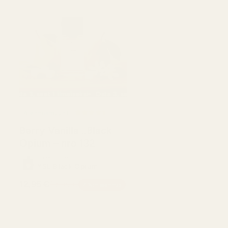
aiseksi
ta 3, saat 1 ilmaiseksi
Osta 3, saat 1 ilmaiseksi
Osta 3, saat 1 ilmaiseksi
Osta 3, saat 1 ilmaisek
Alennusmyynti
43
(43)
ostelujen
arvostelujen
Berry Vanilla ..Black
onaismäärä
kokonaismäärä
Opium – nro 132
Inspiraationa:
YSL Black Opium
12,95 €
13,95 €
7 %:n alennus