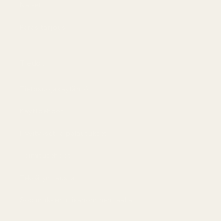
Naiset
Paras tarjous
Tiedot
Tietosuojakäytäntö
Käyttöehdot
Hyvitykset ja palautukset
Toimitusehdot
Tekoälyn tausta
Sopimuksen irtisanominen täällä