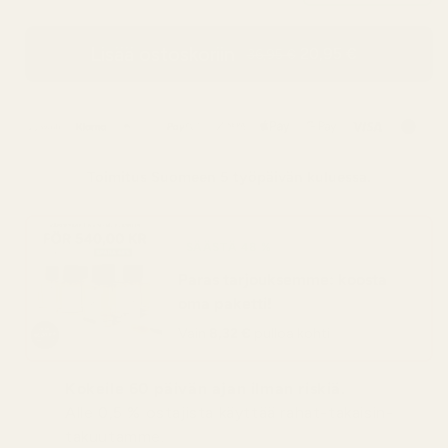
Lisää ostoskoriin
20,95 €
36,95 €
Toimitus
Suomeen
5 työpäivän kuluessa.
SÄÄSTÄ 48 %
Paras tarjouksemme: koosta
oma paketti!
Vain
8,32 €
pulloa kohti
Kokeile 60 päivän ajan ilman riskiä.
Alle 0,5 % ostajista käyttää rahat-takaisin-
takuutamme.