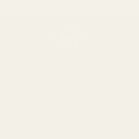
Meistä
Jos
Blogit
Osta
Miehet