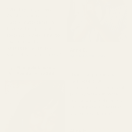
"Olen käyttänyt Creed
Aventusta jo useita
vuosia, mutta tämä on
lähin vastine, jonka olen
löytänyt, ja vieläpä murto-
osalla hinnasta.
Ananaksen ja vaniljan
Anne E.
yhdistelmä on juuri oikea."
Vahvistettu ostaja
★
★
★
★
★
4 kuukautta sitten
Pineapple Smoke...
Aventus – nro 288
"Tuote saapui kunnossa.
Hajuvesi ei ollut
rikkoutunut, se ei vuotanut
ja oli hyvässä kunnossa.
Tuoksu on täydellinen eikä
haissut pahalle. Rakastan
sitä, korkeaa laatua."
★
★
★
★
★
Alina M