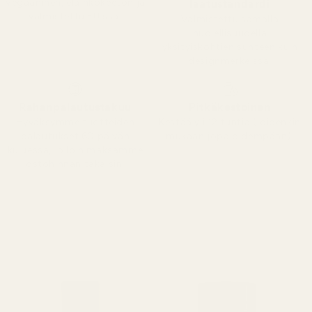
Vegaaninen, eläinkokeeton ja
laatustandardi
valmistettu EU:ssa.
Valmistettu samalla
huolellisuudella
yksityiskohtien suhteen kuin
designmerkeissä.
Rahanpalautustakuu
Pitkäkestoinen
Hyväksymme tuotteiden
Kestää yli 12 tuntia (joidenkin
palautukset 60 päivän
mukaan jopa pidempään).
kuluessa, jolloin maksamme
ostohinnan takaisin.