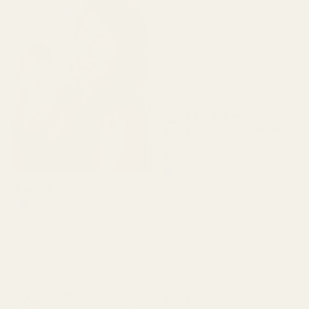
hieman, mutta kun lopulta
sain ne, tuoksu teki
minuun todella suuren
vaikutuksen. Kun tuoksu
on tasaantunut, voi luoja,
se on aivan upea."
4 kpl 100 ml:n
hajuvettä sisältäviä
pulloja
Kamila G.
Vahvistettu ostaja
★
★
★
★
★
Lidis A.
3 kuukautta sitten
Vahvistettu ostaja
★
★
★
★
★
"Hajuvedet tuoksuvat
2 kuukautta sitten
ihanan, tuoksu säilyy
todella pitkään, laatu on
"Se on täydellinen ja
loistava."
kaunis 🥰🥰🥰"
Saffron
Robinson D.
Amber...Rouge 540 –