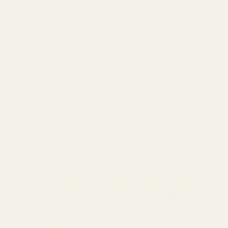
4,9/5 yli 10 000 arvostelun perusteella
Inspiraationa:
Giorgio Armani Si
(Suunnittelijan hinta: 93,95 €)
Kestää jopa 12 tuntia, pitoisuus 21 %
TÄYDELLINEN KUVAUS
PUHDAS MERKKI
Puinen
Päivittäin
Syksy
Keskikokoinen
Kenkäkok
100 ml – 8 asiakasta 10:stä valitsi tämän
tuotteen
o:
Suosittu
Bestseller
30 ml
50 ml
100 ml
0,43 € / ml
0,34 € / ml
0,21 € / ml