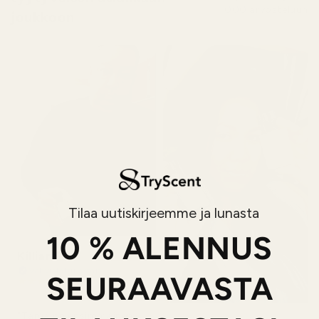
000 arvosteluun
joukkoon
Tilaa uutiskirjeemme ja lunasta
10 % ALENNUS
Killian P.
Vahvistettu ostaja
SEURAAVASTA
★
★
★
★
★
1 päivä sitten
"Tämä on ensimmäinen