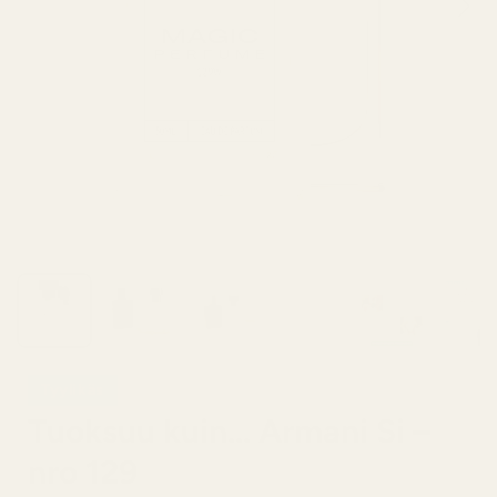
Tyylikäs
Tuoksuu kuin... Armani Si –
nro 129