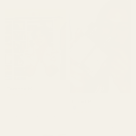
Terence M.
★
★
★
★
★
2 kuukautta sitten
Lionel M.
Vahvistettu ostaja
"Se tuoksuu todella
★
★
★
★
★
hyvältä, mutta ei kestä niin
7 päivää sitten
kauan kuin sen pitäisi."
"Aluksi olin huolissani,
koska toimitus viivästyi