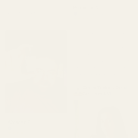
huolitelluksi. Ei liian
Roxanne S
voimakas, vaan juuri
Verifierad köpare
★
★
★
★
★
sopiva. 👌"
5 kuukautta sitten
"Tuote saapui kunnossa.
Hajuvesi ei ollut
rikkoutunut, se ei vuotanut
ja oli hyvässä kunnossa.
Tuoksu on täydellinen eikä
haissut pahalle. Rakastan
sitä, korkeaa laatua."
Cocoa Tonka ... Good
Girl – nro 461
Alvarez P.
Vahvistettu ostaja
★
★
★
★
★
4 kuukautta sitten