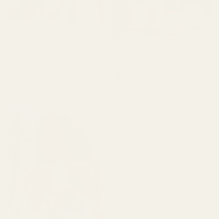
Castillo B.
Vahvistettu ostaja
★
★
★
★
★
3 kuukautta sitten
Clara P.
"Se tuoksuu todella
Vahvistettu ostaja
★
★
★
★
★
hyvältä, rakastin sitä."
2 päivää sitten
"Kaikki kolme tuoksua,
jotka sain, ovat todella
hyviä. Ne kestävät pitkään
ja tuoksuvat juuri niin kuin
pitääkin. Ainoa asia, johon
en ollut tyytyväinen, oli
toimitusaika. Mutta
rehellisesti sanottuna tein
jo toisen tilauksen, joten
varaudu vain pieneen
odotusaikaan. Haha!