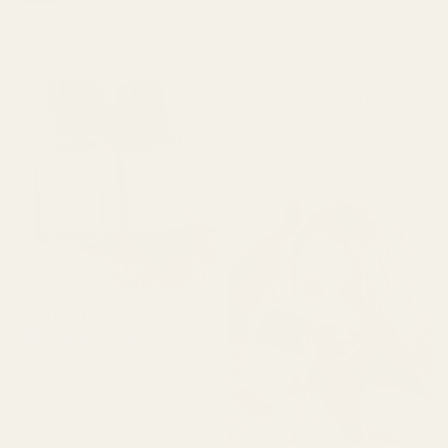
★
★
★
★
★
nro 466
4 kuukautta sitten
"Tuoksuu täsmälleen
samalta kuin Luna Rossa
Carbon, mutta on paljon
halvempi. En voi uskoa,
kuinka samankaltainen se
on."
Michael R.
Vahvistettu ostaja
★
★
★
★
★
4 kuukautta sitten
"Tämä on juuri sellainen
tuoksu, joka saa sinut
tuntemaan olosi