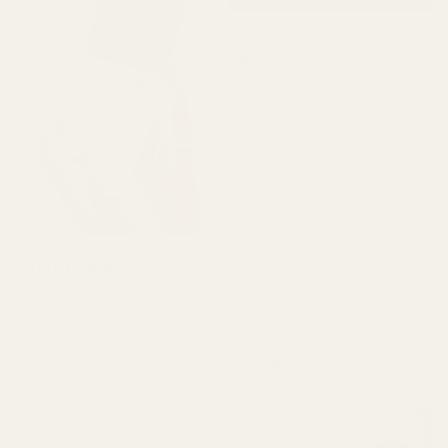
Michael T.
Vahvistettu ostaja
★
★
★
★
★
2 päivää sitten
"En oikein tiennyt, mitä
odottaa, mutta tämä teki
minuun todella
vaikutuksen. Se tuoksuu
todella raikkaalta ja on
rehellisesti sanottuna
melko lähellä Aventusta.
★
★
★
★
★
Christine N.
5 päivää sitten
Tuoksu kestää hyvin, ja
hinta on paljon
"Rakastan näitä
edullisempi."
hajusteita!!! Jokainen
niistä, jotka sain, tuoksuu
Pineapple Smoke...
taivaalliselta. Jotkut niistä
Aventus – nro 288
ovat mielestäni jopa
parempia kuin
alkuperäiset."