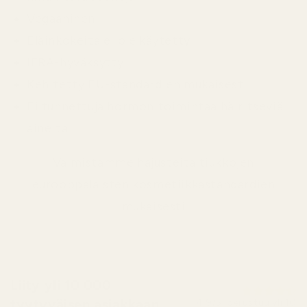
Vegaaninen
Eläinkokeita ei ole käytetty
IFRA-hyväksytty
Kehitetty EU-standardien mukaisesti
Ei tunnettuja hormonitoimintaa häiritseviä
aineita
Valmistamme hajusteita tiukkojen
eurooppalaisten kosmetiikkastandardien
mukaisesti
Liity yli 10 000
tyytyväisen asiakkaan
4,9/5, perustuu yli 10