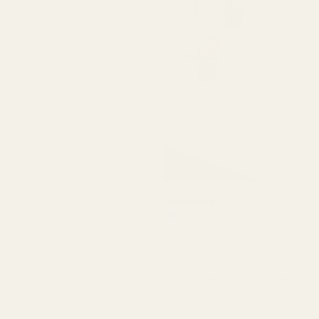
Amanda G
Vahvistettu ostaja
★
★
★
★
★
5 kuukautta sitten
"Heidän tuotteensa ovat
laadukkaita ja hinnaltaan
erittäin edullisia."