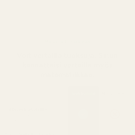
puumaiseen syvyyteen ja pitkäkestoiseen
aistillisuuteen.
Me vs. alkuperäinen
Voit vertailla tuoksuja. Sinun
kannattaisi vertailla myös
matematiikkaa.
Tuoksumme
Muotimerkit
Hajusteen pitoisuus
Enemmän öljyä = pidempi
säilyvyysaika
Pysyy iholla 8–12 tuntia