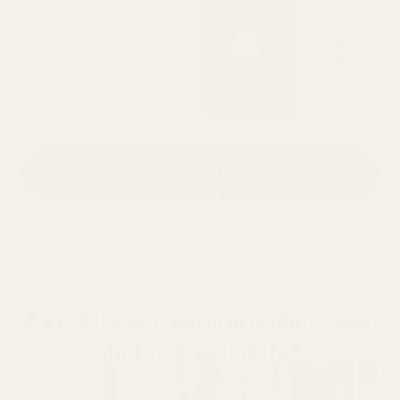
60 päivän rahat-takaisin-
takuu
Rakasta sitä tai saat täyden
hyvityksen — ilman kysymyksiä
Selaa muita tuoksuja
Kestää yli 12 tuntia
yli 10 000 ihmisen rakastama
60 päivän tyytyväisyystakuu
Miksi EU:ssa valmistetut hajuvedet
tuntuvat erilaisilta?