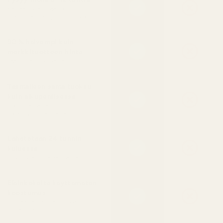
Kestää pidempään kuin
useimmat design-EDT-tuoksut
90 % halvempi kuin
merkkituotteen hinta
Laadusta tinkimättä
Täsmälleen sama tuoksu
kuin alkuperäisessä
Luotu samasta
tuoksuyhdistelmästä
Lähetetään 24 tunnin
kuluessa
Ei jonottamista kaupassa
Eläinkokeita käyttämätön
koostumus
Puhtaat ainesosat, iholle
turvallisia