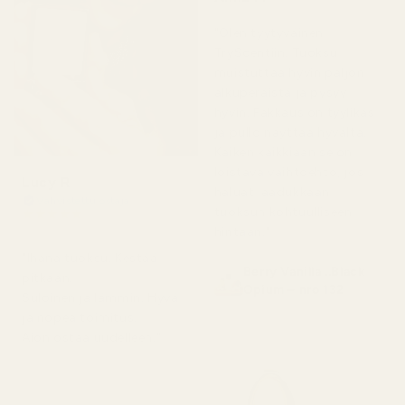
5 kuukautta sitten
"Olen tyytyväinen
TryScentiin. Tuoksu
muistuttaa hyvin paljon
alkuperäistä ja pysyy
hyvin. Pakkaus on tyylikäs
ja pullo näyttää hyvältä.
Kaiken kaikkiaan se on
loistava vaihtoehto, jos
Lucy R
haluat laadukkaan
Vahvistettu ostaja
tuoksun kohtuulliseen
★
★
★
★
★
4 kuukautta sitten
hintaan."
"Ihana tuoksu. Kestää
Berry Vanilla ..Black
pitkään.
Opium – nro 132
Suloinen ja lämmin. Hyvä
ja nopea toimitus.
Aion ostaa uudelleen."