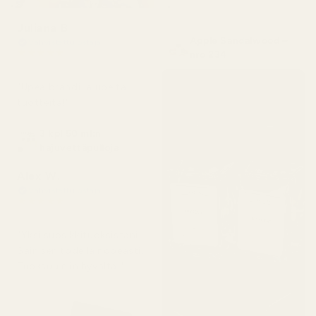
"
Juliana B
Apple Sandalwood –
Vahvistettu ostaja
★
★
★
★
★
nro 234
4 kuukautta sitten
"Upea brändi ja upeita
tuotteita!"
3 kpl 50 ml:n
hajuvettäpulloja
Alex W.
Vahvistettu ostaja
★
★
★
★
★
2 päivää sitten
"Yksi suosikkituoksistani.
Sain sen todella nopeasti.
Tuoksuu niin hyvältä."