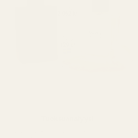
Tuoksuanalyysi
129W on tyylikäs ja itsevarma tuoksu, jossa tummat
marjat kohtaavat samettisen ruusun ja lämpimän,