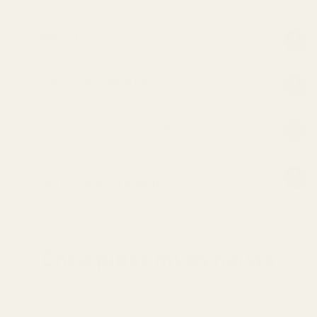
Näin se tuoksuu
Onko se hajustettua vettä?
Mitä tarkoittaa 19–21 %:n hajuvettä?
VERTAILUMAINONNAN
VASTUUVAPAUSLAUSEKE
Ehkä pidät myös näistä
Näytä kaikki