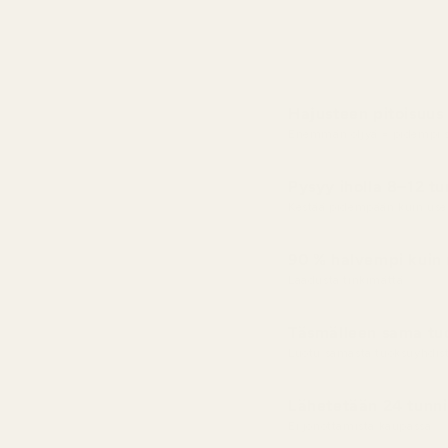
Hajusteen pitoisuus
Enemmän öljyä = pidempi s
Pysyy iholla 8–12 tu
Kestää pidempään kuin us
90 % halvempi kuin 
Laadusta tinkimättä
Täsmälleen sama tuo
Luotu samasta tuoksuyhdis
Lähetetään 24 tunni
Ei jonottamista kaupassa