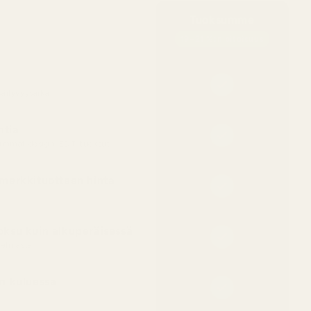
Tuoksumme
19–21 %:n pitoisuus
äilyvyysaika
ntia
eimmat design-EDT-tuoksut
merkkituotteen hinta
ksu kuin alkuperäisessä
telmästä
n kuluessa