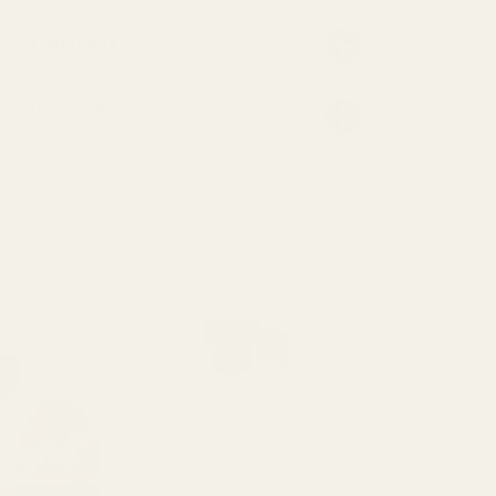
1 %:n hajuvettä?
AN VASTUUVAPAUSLAUSEKE
Näytä kaikki