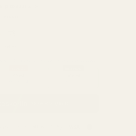
a, pitoisuus 21 %
S MERKKI
i
Vahva
0 ml – 8 asiakasta 10:stä valitsi tämän tuotteen
Suosittu
Bestseller
50 ml
100 ml
0,34 € / ml
0,21 € / ml
toskoriin
20,95 €
36,95 €