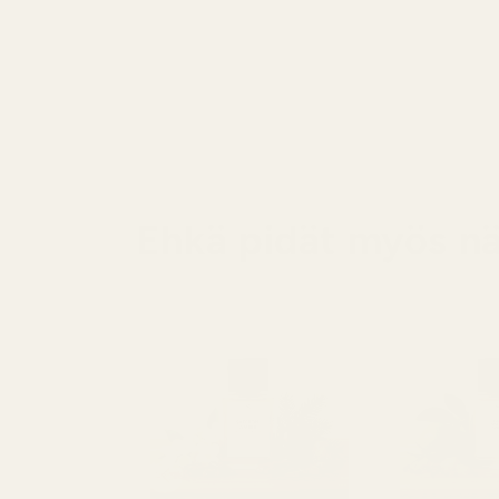
Ehkä pidät myös nä