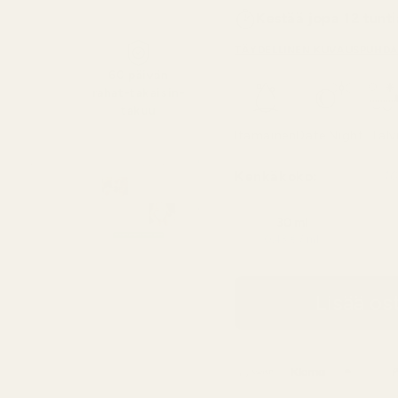
Kestää jopa 12 tunti
TÄYDELLINEN KUVAUS
PUHDA
60 päivän
rahat-takaisin-
takuu
Itämainen
Date Night
Talv
Kenkäkoko:
10
30 ml
0,43 € / ml
Lisää os