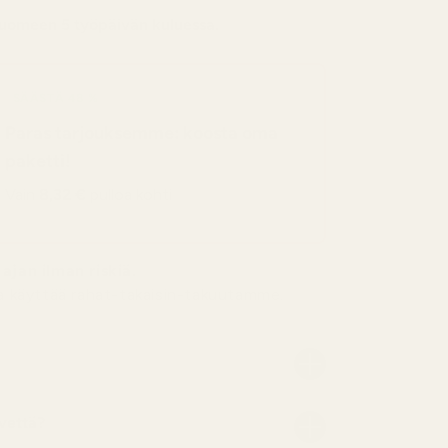
uomeen
5 työpäivän kuluessa.
SÄÄSTÄ 48 %
Paras tarjouksemme: koosta oma
paketti!
Vain
8,32 €
pulloa kohti
ajan ilman riskiä.
ta käyttää rahat-takaisin-takuutamme.
vettä?