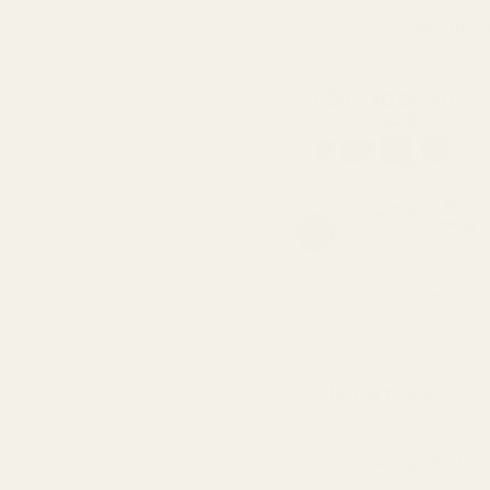
Toimitus
S
Kokeile 60 päivän 
Alle 0,5 % ostajis
Näin se tuoksuu
Onko se hajustettua 