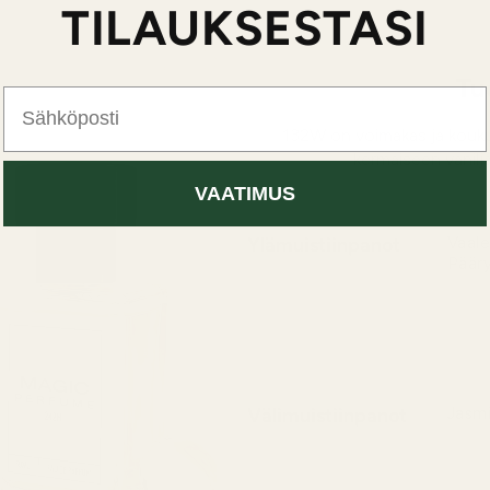
TILAUKSESTASI
Tu
Sähköposti
132W on voimakas ja kouku
kermaiseen vanilja
VAATIMUS
Ylämuistiinpanot
Vaale
Päär
Rohkea
pehme
välitt
Välimuistiinpanot
Jasmi
Rikas 
loist