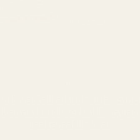
voima
Pohjatuoksut
Vanil
Lämmi
makeu
aistil
Me vs. alkuperäinen
oit vertailla tuoksuja. Sin
kannattaisi vertailla myös
matematiikkaa.