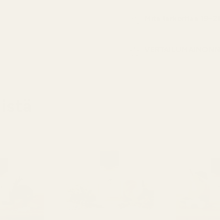
Mitä tarkoittaa 19–2
VERTAILUMAINONN
istä