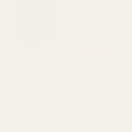
Tuoksuanalyysi
196W on tyylikäs ja romanttinen tuoksu, jossa pirteät
sitrushedelmät kohtaavat samettisen ruusun ja lämpimän,
aistillisen syvyyden.