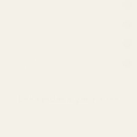
Näin se tuoksuu
Onko se hajustettua vettä?
Mitä tarkoittaa 19–21 %:n hajuvettä?
VERTAILUMAINONNAN
VASTUUVAPAUSLAUSEKE
Ehkä pidät myös näistä
Näytä kaikki