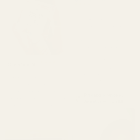
★
★
★
★
★
2 päivää sitten
"En oikein tiennyt, mitä
odottaa, mutta tämä teki
minuun todella
vaikutuksen. Se tuoksuu
todella raikkaalta ja on
rehellisesti sanottuna
melko lähellä Aventusta.
★
★
★
★
★
Christine N.
5 päivää sitten
Tuoksu kestää hyvin, ja
hinta on paljon
"Rakastan näitä
edullisempi."
hajusteita!!! Jokainen
niistä, jotka sain, tuoksuu
Pineapple Smoke...
taivaalliselta. Jotkut niistä
Aventus – nro 288
ovat mielestäni jopa
parempia kuin
alkuperäiset."