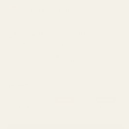
Inspiraationa:
Dior Miss Dior Le Parfum
(Suunnittelijan hinta: 303,95 €)
Kestää jopa 12 tuntia, pitoisuus 21 %
TÄYDELLINEN KUVAUS
PUHDAS MERKKI
Kukallinen
Date Night
Talvi
Vahva
Kenkäkok
100 ml – 8 asiakasta 10:stä valitsi tämän
tuotteen
o:
Suosittu
Bestseller
30 ml
50 ml
100 ml
0,43 € / ml
0,34 € / ml
0,21 € / ml