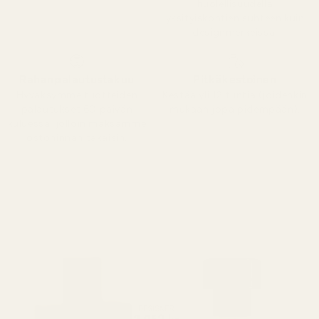
huolellisuudella
yksityiskohtien suhteen kuin
designmerkeissä.
Rahanpalautustakuu
Pitkäkestoinen
Hyväksymme tuotteiden
Kestää yli 12 tuntia (joidenkin
palautukset 60 päivän
mukaan jopa pidempään).
kuluessa, jolloin maksamme
ostohinnan takaisin.