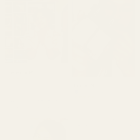
Terence M.
★
★
★
★
★
2 kuukautta sitten
Lionel M.
Vahvistettu ostaja
"Se tuoksuu todella
★
★
★
★
★
hyvältä, mutta ei kestä niin
7 päivää sitten
kauan kuin sen pitäisi."
"Aluksi olin huolissani,
koska toimitus viivästyi
hieman, mutta kun lopulta
sain ne, tuoksu teki
minuun todella suuren