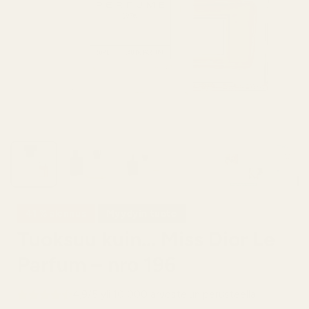
41 % alennus
Myydyin tuote
Tuoksuu kuin... Miss Dior Le
Parfum – nro 196
4,9/5 yli 10 000 arvostelun perusteella