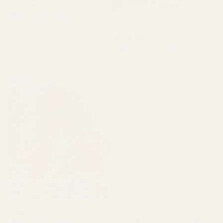
Castillo B.
Vahvistettu ostaja
★
★
★
★
★
3 kuukautta sitten
Clara P.
"Se tuoksuu todella
Vahvistettu ostaja
★
★
★
★
★
hyvältä, rakastin sitä."
2 päivää sitten
"Kaikki kolme tuoksua,
jotka sain, ovat todella
hyviä. Ne kestävät pitkään
ja tuoksuvat juuri niin kuin
pitääkin. Ainoa asia, johon
en ollut tyytyväinen, oli
toimitusaika. Mutta
rehellisesti sanottuna tein
jo toisen tilauksen, joten
varaudu vain pieneen
odotusaikaan. Haha!
"
Juliana B
Apple Sandalwood –
Vahvistettu ostaja