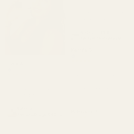
vaikutuksen. Kun tuoksu
on tasaantunut, voi luoja,
se on aivan upea."
4 kpl 100 ml:n
hajuvettä sisältäviä
pulloja
Kamila G.
Vahvistettu ostaja
★
★
★
★
★
Lidis A.
3 kuukautta sitten
Vahvistettu ostaja
★
★
★
★
★
"Hajuvedet tuoksuvat
2 kuukautta sitten
ihanan, tuoksu säilyy
todella pitkään, laatu on
"Se on täydellinen ja
loistava."
kaunis 🥰🥰🥰"
Saffron
Robinson D.
Amber...Rouge 540 –
★
★
★
★
★
nro 466
4 kuukautta sitten
"Tuoksuu täsmälleen