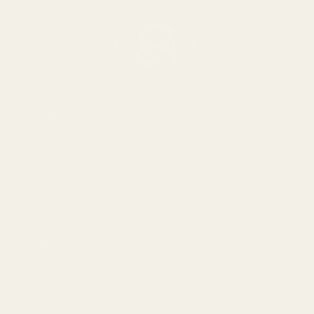
Meistä
Jos
Blogit
Osta
Miehet
Naiset
Paras tarjous