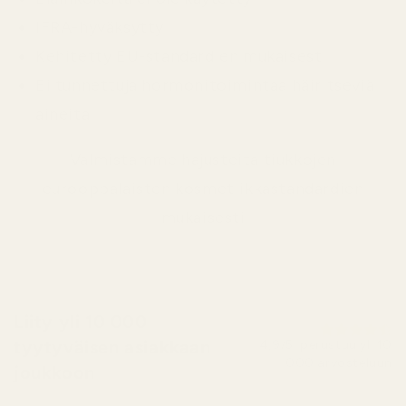
IFRA-hyväksytty
Kehitetty EU-standardien mukaisesti
Ei tunnettuja hormonitoimintaa häiritseviä
aineita
Valmistamme hajusteita tiukkojen
eurooppalaisten kosmetiikkastandardien
mukaisesti
Liity yli 10 000
tyytyväisen asiakkaan
4,9/5, perustuu yli 10
000 arvosteluun
joukkoon