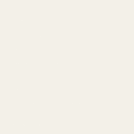
Tiedot
Tietosuojakäytäntö
Käyttöehdot
Hyvitykset ja palautukset
Toimitusehdot
Tekoälyn tausta
Sopimuksen irtisanominen täällä
Yhteystiedot