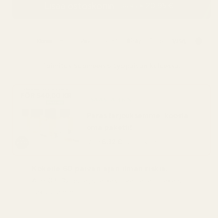
Lisää ostoskoriin
20,95 €
36,95 €
Toimitus
Suomeen
5 työpäivän kuluessa.
SÄÄSTÄ 48 %
Paras tarjouksemme: koosta
oma paketti!
Vain
8,32 €
pulloa kohti
Kokeile 60 päivän ajan ilman riskiä.
Alle 0,5 % ostajista käyttää rahat-takaisin-
takuutamme.