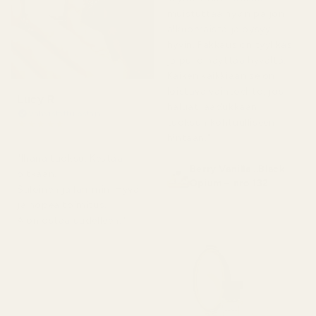
muistuttaa hyvin paljon
alkuperäistä ja pysyy
hyvin. Pakkaus on tyylikäs
ja pullo näyttää hyvältä.
Kaiken kaikkiaan se on
loistava vaihtoehto, jos
Lucy R
haluat laadukkaan
Vahvistettu ostaja
tuoksun kohtuulliseen
★
★
★
★
★
4 kuukautta sitten
hintaan."
"Ihana tuoksu. Kestää
Berry Vanilla ..Black
pitkään.
Opium – nro 132
Suloinen ja lämmin. Hyvä
ja nopea toimitus.
Aion ostaa uudelleen."