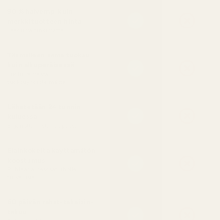
90 % halvempi kuin
merkkituotteen hinta
Laadusta tinkimättä
Täsmälleen sama tuoksu
kuin alkuperäisessä
Luotu samasta
tuoksuyhdistelmästä
Lähetetään 24 tunnin
kuluessa
Ei jonottamista kaupassa
Eläinkokeita käyttämätön
koostumus
Puhtaat ainesosat, iholle
turvallisia
60 päivän rahat-takaisin-
takuu