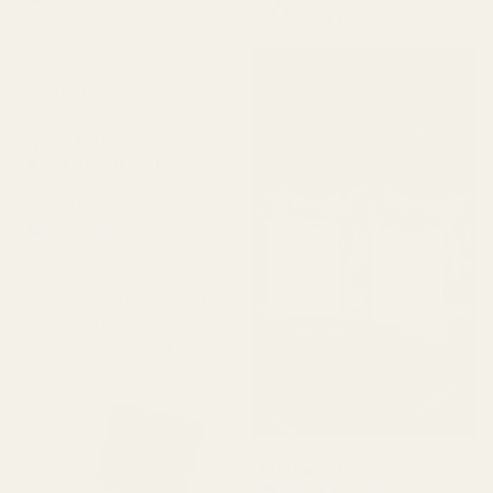
★
★
★
★
★
nro 234
4 kuukautta sitten
"Upea brändi ja upeita
tuotteita!"
3 kpl 50 ml:n
hajuvettäpulloja
Alex W.
Vahvistettu ostaja
★
★
★
★
★
2 päivää sitten
"Yksi suosikkituoksistani.
Sain sen todella nopeasti.
Tuoksuu niin hyvältä."
Michael T.
Vahvistettu ostaja