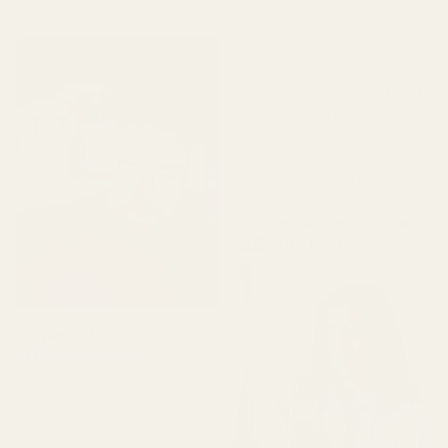
sopiva. 👌"
5 kuukautta sitten
"Tuote saapui kunnossa.
Hajuvesi ei ollut
rikkoutunut, se ei vuotanut
ja oli hyvässä kunnossa.
Tuoksu on täydellinen eikä
haissut pahalle. Rakastan
sitä, korkeaa laatua."
Cocoa Tonka ... Good
Girl – nro 461
Alvarez P.
Vahvistettu ostaja
★
★
★
★
★
4 kuukautta sitten
"Olen käyttänyt Creed
Aventusta jo useita