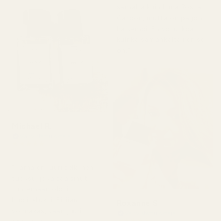
samalta kuin Luna Rossa
Carbon, mutta on paljon
halvempi. En voi uskoa,
kuinka samankaltainen se
on."
Michael R.
Vahvistettu ostaja
★
★
★
★
★
4 kuukautta sitten
"Tämä on juuri sellainen
tuoksu, joka saa sinut
tuntemaan olosi
huolitelluksi. Ei liian
Roxanne S
voimakas, vaan juuri
Vahvistettu ostaja
★
★
★
★
★