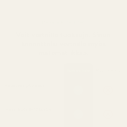
Me vs. alkuperäinen
Voit vertailla tuoksuja. Sinun
kannattaisi vertailla myös
matematiikkaa.
Tuoksumme
Muotimerkit
Hajusteen pitoisuus
Enemmän öljyä = pidempi
säilyvyysaika
Pysyy iholla 8–12 tuntia
Kestää pidempään kuin
useimmat design-EDT-tuoksut