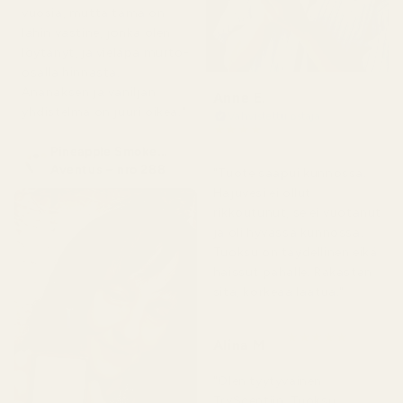
vuosia, mutta tämä on
lähin vastine, jonka olen
löytänyt, ja vieläpä murto-
osalla hinnasta.
Ananaksen ja vaniljan
Anne E.
yhdistelmä on juuri oikea."
Vahvistettu ostaja
★
★
★
★
★
4 kuukautta sitten
Pineapple Smoke...
Aventus – nro 288
"Tuote saapui kunnossa.
Hajuvesi ei ollut
rikkoutunut, se ei vuotanut
ja oli hyvässä kunnossa.
Tuoksu on täydellinen eikä
haissut pahalle. Rakastan
sitä, korkeaa laatua."
★
★
★
★
★
Alina M
5 kuukautta sitten
"Olen tyytyväinen
TryScentiin. Tuoksu