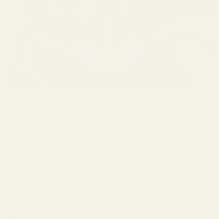
Valmistettu EU:n alueella sijaitsevissa
tuotantolaitoksissa ainesosista ja
koostumuksista, jotka täyttävät IFRA:n
vaatimukset.
Ftalaattivapaa
Ilman parabeeneja
Vegaaninen
Eläinkokeita ei ole käytetty