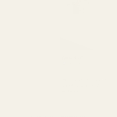
Amanda G
Vahvistettu ostaja
★
★
★
★
★
5 kuukautta sitten
"Heidän tuotteensa ovat
laadukkaita ja hinnaltaan
erittäin edullisia."