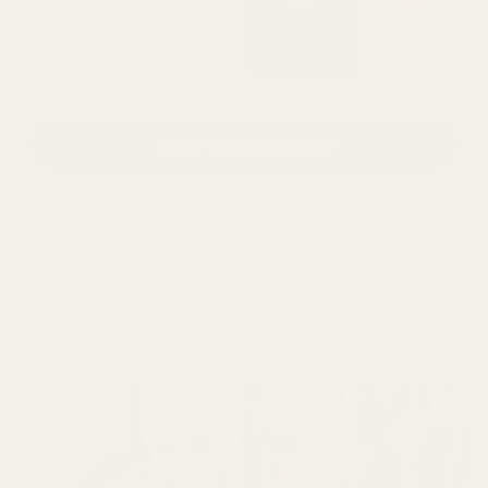
Rakasta sitä tai saat täyden
hyvityksen — ilman kysymyksiä
Selaa muita tuoksuja
Kestää yli 12 tuntia
yli 10 000 ihmisen rakastama
60 päivän tyytyväisyystakuu
Miksi EU:ssa valmistetut hajuvedet
tuntuvat erilaisilta?