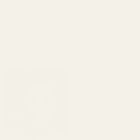
koska toimitus viivästyi
alkuperäiset."
hieman, mutta kun lopulta
sain ne, tuoksu teki
Terence M.
minuun todella suuren
★
★
★
★
★
vaikutuksen. Kun tuoksu
2 kuukautta sitten
on tasaantunut, voi luoja,
"Se tuoksuu todella
se on aivan upea."
hyvältä, mutta ei kestä niin
kauan kuin sen pitäisi."
4 kpl 100 ml:n
hajuvettä sisältäviä
pulloja
Kamila G.
Vahvistettu ostaja
★
★
★
★
★
3 kuukautta sitten
"Hajuvedet tuoksuvat
ihanan, tuoksu säilyy
todella pitkään, laatu on
loistava."
Robinson D.