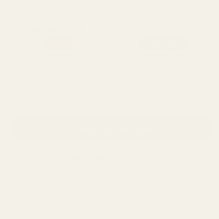
4,9/5 yli 10 000 arvostelun perusteella
Valitse pakettisi
SUOSITTU
BESTSELLERIT
4 KAPPALEEN
4 KAPPALEEN
PAKETTI
PAKETTI
99,99 rk/pullo
99,99 rk/pullo
Säästä 50 %
Säästä 50 %
OSTA NYT
€12,95
Toimitus
Suomeen
5 työpäivän kuluessa. Ei tullimaksuja.
Kokeile 60 päivän ajan ilman riskiä.
Alle 0,5 % ostajista käyttää rahat-takaisin-
takuutamme.