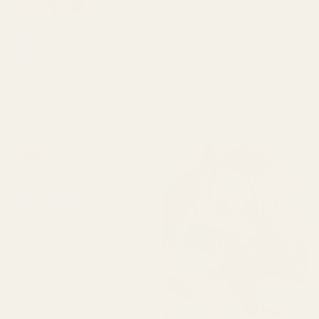
★
★
★
★
★
4 kuukautta sitten
Lidis A.
"Tuoksuu täsmälleen
Vahvistettu ostaja
samalta kuin Luna Rossa
★
★
★
★
★
2 kuukautta sitten
Carbon, mutta on paljon
halvempi. En voi uskoa,
"Se on täydellinen ja
kuinka samankaltainen se
kaunis 🥰🥰🥰"
on."
Saffron
Amber...Rouge 540 –
nro 466
Michael R.
Vahvistettu ostaja
★
★
★
★
★
4 kuukautta sitten
"Tämä on juuri sellainen
tuoksu, joka saa sinut
tuntemaan olosi
huolitelluksi. Ei liian
voimakas, vaan juuri