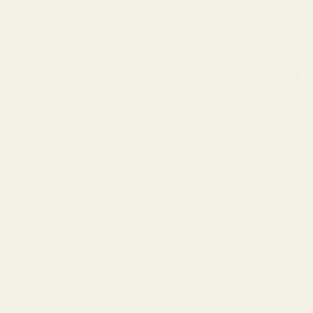
Kuinka kauan hajuveden tuoksu kestää?
Mitä tarkoittaa 19–21 %:n hajuvettä?
Hajusteiden koostumukset
VERTAILUMAINONTAA KOSKEVA
VASTUUVAPAUSLAUSEKE
Valmistettu EU:ssa
Ranskalainen