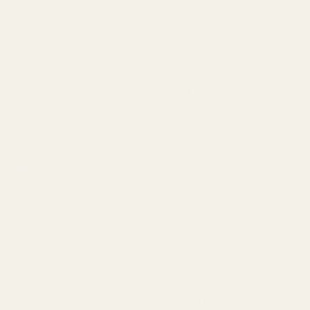
pitkään.
4 kuukautta sitten
Suloinen ja lämmin. Hyvä
"Tuote saapui kunnossa.
ja nopea toimitus.
Hajuvesi ei ollut
Aion ostaa uudelleen."
rikkoutunut, se ei vuotanut
ja oli hyvässä kunnossa.
★
★
★
★
★
Tuoksu on täydellinen eikä
Alina M
5 kuukautta sitten
haissut pahalle. Rakastan
sitä, korkeaa laatua."
"Olen tyytyväinen
TryScentiin. Tuoksu
muistuttaa hyvin paljon
Amanda G
alkuperäistä ja pysyy
Vahvistettu ostaja
hyvin. Pakkaus on tyylikäs
★
★
★
★
★
5 kuukautta sitten
ja pullo näyttää hyvältä.
Kaiken kaikkiaan se on
"Heidän tuotteensa ovat
loistava vaihtoehto, jos
laadukkaita ja hinnaltaan
haluat laadukkaan
erittäin edullisia."
tuoksun kohtuulliseen
hintaan."
Berry Vanilla ..Black