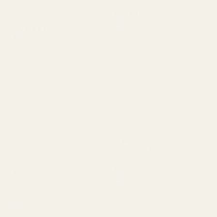
sopiva. 👌"
Roxanne S
Vahvistettu ostaja
Alvarez P.
★
★
★
★
★
5 kuukautta sitten
Vahvistettu ostaja
★
★
★
★
★
"Tuote saapui kunnossa.
4 kuukautta sitten
Hajuvesi ei ollut
"Olen käyttänyt Creed
rikkoutunut, se ei vuotanut
Aventusta jo useita
ja oli hyvässä kunnossa.
vuosia, mutta tämä on
Tuoksu on täydellinen eikä
lähin vastine, jonka olen
haissut pahalle. Rakastan
löytänyt, ja vieläpä murto-
sitä, korkeaa laatua."
osalla hinnasta.
Ananaksen ja vaniljan
Cocoa Tonka ... Good
yhdistelmä on juuri oikea."
Girl – nro 461
Pineapple Smoke...
Lucy R
Aventus – nro 288
Vahvistettu ostaja
★
★
★
★
★
Anne E.
4 kuukautta sitten
Vahvistettu ostaja
"Ihana tuoksu. Kestää
★
★
★
★
★