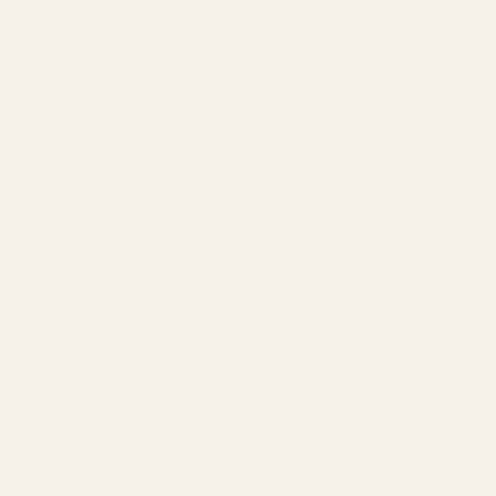
2 päivää sitten
3 kpl 50 ml:n
"En oikein tiennyt, mitä
hajuvettäpulloja
odottaa, mutta tämä teki
minuun todella
Alex W.
vaikutuksen. Se tuoksuu
Vahvistettu ostaja
★
★
★
★
★
todella raikkaalta ja on
2 päivää sitten
rehellisesti sanottuna
melko lähellä Aventusta.
"Yksi suosikkituoksistani.
Tuoksu kestää hyvin, ja
Sain sen todella nopeasti.
hinta on paljon
Tuoksuu niin hyvältä."
edullisempi."
★
★
★
★
★
Christine N.
Pineapple Smoke...
5 päivää sitten
Aventus – nro 288
"Rakastan näitä
Lionel M.
hajusteita!!! Jokainen
niistä, jotka sain, tuoksuu
Vahvistettu ostaja
★
★
★
★
★
taivaalliselta. Jotkut niistä
7 päivää sitten
ovat mielestäni jopa
"Aluksi olin huolissani,
parempia kuin