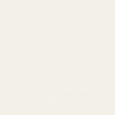
Yhteystiedot
Käyttöyhtiö:
Lancer Properties LLC
Puhelin:
+18883736114
Sähköposti:
hello@tryscent.co
Maksutavat
© 2026,
TryScent
Käytössä Shopify