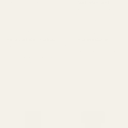
Vegaaninen, eläinkokeeton ja
laatustandardi
valmistettu EU:ssa.
Valmistettu samalla
huolellisuudella kuin
muotimerkkien tuotteet.
Rahat takaisin -takuu
Pitkäkestoinen
Hyväksymme tuotteiden
Kestää yli 12 tuntia (joidenkin
palautukset 60 päivän
mukaan jopa pidempään).
kuluessa ja hyvitämme
ostohinnan.