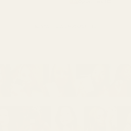
Opium – nro 132
NÄYTÄ LISÄÄ ARVOSTELUJA