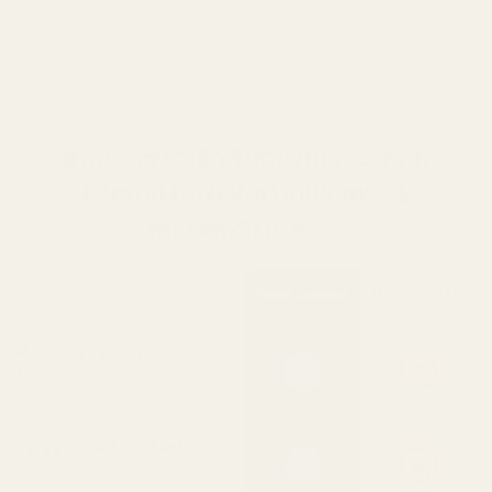
Me vs. alkuperäinen
Voit vertailla tuoksuja. Sinun
kannattaisi vertailla myös
matematiikkaa.
Tuoksumme
Muotimerkit
Hajusteen pitoisuus
Enemmän öljyä = pidempi
säilyvyysaika
Pysyy iholla 8–12 tuntia
Kestää pidempään kuin
useimmat design-EDT-tuoksut