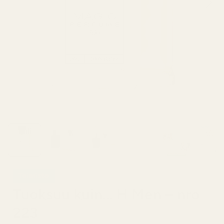
Toimisto
Tuoksuu kuin... H Men – nro
223