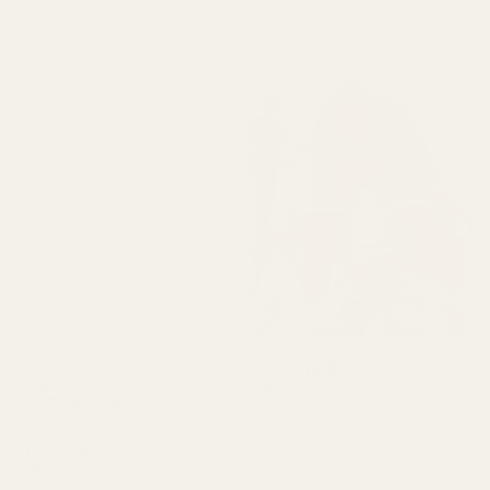
Vahvistettu ostaja
"Se tuoksuu todella
★
★
★
★
★
hyvältä, rakastin sitä."
2 päivää sitten
"Kaikki kolme tuoksua,
jotka sain, ovat todella
hyviä. Ne kestävät pitkään
ja tuoksuvat juuri niin kuin
pitääkin. Ainoa asia, johon
en ollut tyytyväinen, oli
toimitusaika. Mutta
rehellisesti sanottuna tein
jo toisen tilauksen, joten
varaudu vain pieneen
odotusaikaan. Haha!
"
Juliana B
Apple Sandalwood –
Vahvistettu ostaja
nro 234
★
★
★
★
★
4 kuukautta sitten
Michael T.
"Upea brändi ja upeita
Vahvistettu ostaja
tuotteita!"
★
★
★
★
★