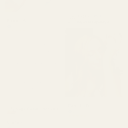
ikuinen suosikkini."
3 kpl 50 ml:n
Killian P.
hajuvettäpulloja
Vahvistettu ostaja
★
★
★
★
★
1 päivä sitten
"Tämä on ensimmäinen
ostokseni, ja olen täysin
myyty. En aio enää
koskaan ostaa hajuvettä
mistään muualta. En ole
koskaan löytänyt
jäljitelmää, jonka tuoksu
olisi todella aito ja
tasalaatuinen."
Castillo B.
Sage Cedar – nro 283
Vahvistettu ostaja
★
★
★
★
★
3 kuukautta sitten
Clara P.