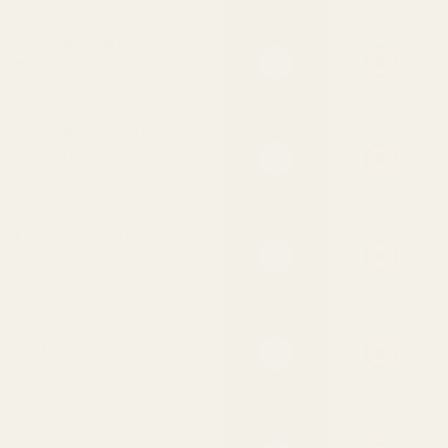
90 % halvempi kuin
merkkituotteen hinta
Laadusta tinkimättä
Täsmälleen sama tuoksu
kuin alkuperäisessä
Luotu samasta
tuoksuyhdistelmästä
Lähetetään 24 tunnin
kuluessa
Ei jonottamista kaupassa
Eläinkokeita käyttämätön
koostumus
Puhtaat ainesosat, iholle
turvallisia
60 päivän rahat-takaisin-