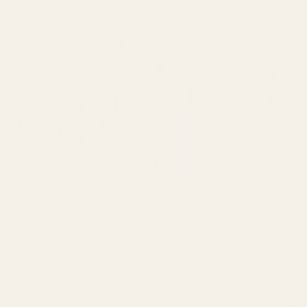
Kuvaus
Miksi hajusteenne ovat niin edullisia?
Onko se hajustettu vesi?