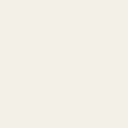
Naiset
Paras tarjous
Tiedot
Tietosuojakäytäntö
Käyttöehdot
Återbetalning och returer
Toimitusehdot
Tekoälyn tausta
Sopimuksen irtisanominen täällä