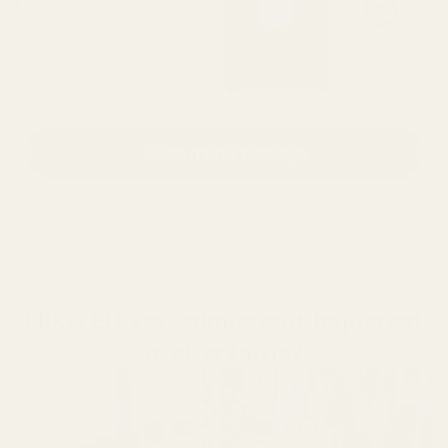
takuu
Rakasta sitä tai saat täyden
hyvityksen — ilman kysymyksiä
Selaa muita tuoksuja
Kestää yli 12 tuntia
yli 10 000 ihmisen rakastama
60 päivän tyytyväisyystakuu
Miksi EU:ssa valmistetut hajusteet
ovat erilaisia?