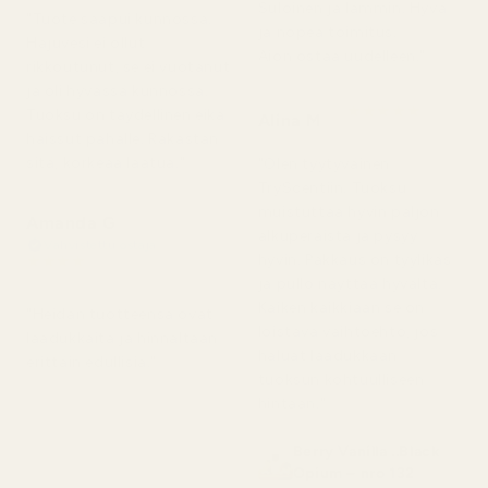
Suloinen ja lämmin. Hyvä
"Tuote saapui kunnossa.
ja nopea toimitus.
Hajuvesi ei ollut
Aion ostaa uudelleen."
rikkoutunut, se ei vuotanut
ja oli hyvässä kunnossa.
★
★
★
★
★
Tuoksu on täydellinen eikä
Alina M
5 kuukautta sitten
haissut pahalle. Rakastan
sitä, korkeaa laatua."
"Olen tyytyväinen
TryScentiin. Tuoksu
muistuttaa hyvin paljon
Amanda G
alkuperäistä ja pysyy
Vahvistettu ostaja
hyvin. Pakkaus on tyylikäs
★
★
★
★
★
5 kuukautta sitten
ja pullo näyttää hyvältä.
Kaiken kaikkiaan se on
"Heidän tuotteensa ovat
loistava vaihtoehto, jos
laadukkaita ja hinnaltaan
haluat laadukkaan
erittäin edullisia."
tuoksun kohtuulliseen
hintaan."
Berry Vanilla ..Black
Opium – nro 132