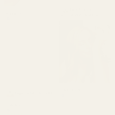
3 kpl 50 ml:n
Killian P.
hajuvettäpulloja
Vahvistettu ostaja
★
★
★
★
★
1 päivä sitten
"Tämä on ensimmäinen
ostokseni, ja olen täysin
myyty. En aio enää
koskaan ostaa hajuvettä
mistään muualta. En ole
koskaan löytänyt
jäljitelmää, jonka tuoksu
olisi todella aito ja
tasalaatuinen."
Castillo B.
Sage Cedar – nro 283
Vahvistettu ostaja
★
★
★
★
★
3 kuukautta sitten
Clara P.
Vahvistettu ostaja
"Se tuoksuu todella
★
★
★
★
★