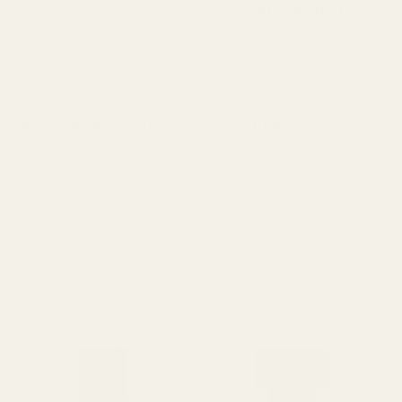
Vegaaninen, eläinkokeeton ja
laatustandardi
valmistettu EU:ssa.
Valmistettu samalla
huolellisuudella kuin
muotimerkkien tuotteet.
Rahat takaisin -takuu
Pitkäkestoinen
Hyväksymme tuotteiden
Kestää yli 12 tuntia (joidenkin
palautukset 60 päivän
mukaan jopa pidempään).
kuluessa ja hyvitämme
ostohinnan.