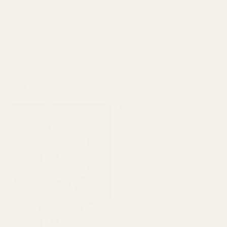
hieman, mutta kun lopulta
sain ne, tuoksu teki
Terence M.
minuun todella suuren
★
★
★
★
★
vaikutuksen. Kun tuoksu
2 kuukautta sitten
on tasaantunut, voi luoja,
"Se tuoksuu todella
se on aivan upea."
hyvältä, mutta ei kestä niin
kauan kuin sen pitäisi."
4 kpl 100 ml:n
hajuvettä sisältäviä
pulloja
Kamila G.
Vahvistettu ostaja
★
★
★
★
★
3 kuukautta sitten
"Hajuvedet tuoksuvat
ihanan, tuoksu säilyy
todella pitkään, laatu on
loistava."
Robinson D.
★
★
★
★
★