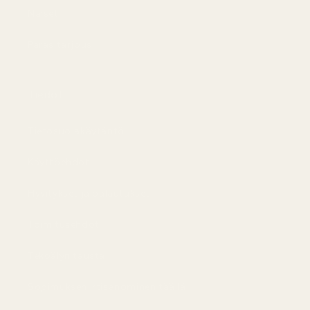
Naiset
Paras tarjous
Tiedot
Tietosuojakäytäntö
Käyttöehdot
Hyvitykset ja palautukset
Toimitusehdot
Tekoälyn tausta
Sopimuksen irtisanominen täällä