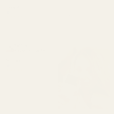
4 kuukautta sitten
Lidis A.
"Tuoksuu täsmälleen
Vahvistettu ostaja
samalta kuin Luna Rossa
★
★
★
★
★
2 kuukautta sitten
Carbon, mutta on paljon
halvempi. En voi uskoa,
"Se on täydellinen ja
kuinka samankaltainen se
kaunis 🥰🥰🥰"
on."
Saffron
Amber...Rouge 540 –
nro 466
Michael R.
Vahvistettu ostaja
★
★
★
★
★
4 kuukautta sitten
"Tämä on juuri sellainen
tuoksu, joka saa sinut
tuntemaan olosi
huolitelluksi. Ei liian
voimakas, vaan juuri
sopiva. 👌"