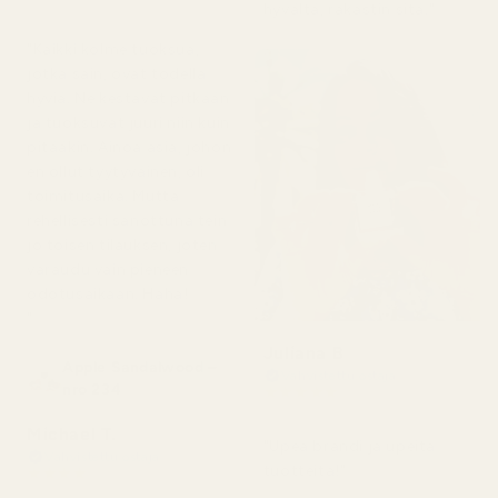
hyvältä, rakastin sitä."
2 päivää sitten
"Kaikki kolme tuoksua,
jotka sain, ovat todella
hyviä. Ne kestävät pitkään
ja tuoksuvat juuri niin kuin
pitääkin. Ainoa asia, johon
en ollut tyytyväinen, oli
toimitusaika. Mutta
rehellisesti sanottuna tein
jo toisen tilauksen, joten
varaudu vain pieneen
odotusaikaan. Haha!
"
Juliana B
Apple Sandalwood –
Vahvistettu ostaja
nro 234
★
★
★
★
★
4 kuukautta sitten
Michael T.
"Upea brändi ja upeita
Vahvistettu ostaja
tuotteita!"
★
★
★
★
★
2 päivää sitten