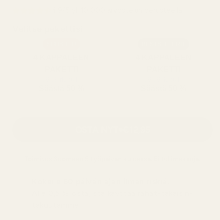
4,9/5 yli 10 000 arvostelun perusteella
Valitse pakettisi
SUOSITTU
BESTSELLERIT
4 KAPPALEEN
4 KAPPALEEN
PAKETTI
PAKETTI
99,99 rk/pullo
99,99 rk/pullo
Säästä 50 %
Säästä 50 %
OSTA NYT
€12,95
Toimitus
Suomeen
5 työpäivän kuluessa. Ei tullimaksuja.
Kokeile 60 päivän ajan ilman riskiä.
Alle 0,5 % ostajista käyttää rahat-takaisin-
takuutamme.