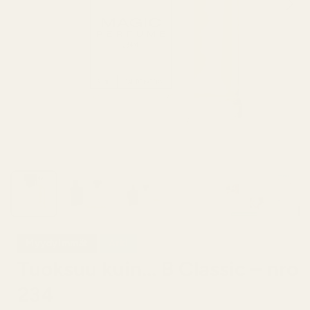
Myydyimmät
Arki
Tuoksuu kuin... B Classic – nro
234