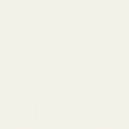
Rakasta sitä tai saat täyden
hyvityksen — ilman kysymyksiä
Selaa muita tuoksuja
Kestää yli 12 tuntia
yli 10 000 ihmisen rakastama
60 päivän tyytyväisyystakuu
Miksi EU:ssa valmistetut hajusteet
ovat erilaisia?