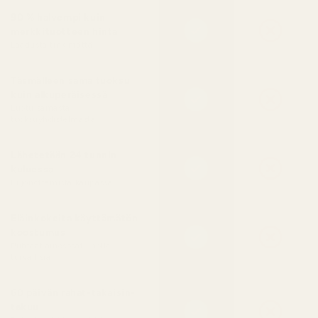
90 % halvempi kuin
merkkituotteen hinta
Laadusta tinkimättä
Täsmälleen sama tuoksu
kuin alkuperäisessä
Luotu samasta
tuoksuyhdistelmästä
Lähetetään 24 tunnin
kuluessa
Ei jonottamista kaupassa
Eläinkokeita käyttämätön
koostumus
Puhtaat ainesosat, iholle
turvallisia
60 päivän rahat-takaisin-
takuu