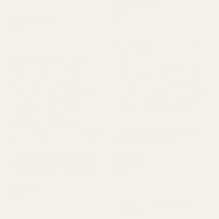
Roxanne S
Vahvistettu ostaja
Alvarez P.
★
★
★
★
★
5 kuukautta sitten
Vahvistettu ostaja
★
★
★
★
★
"Tuote saapui kunnossa.
4 kuukautta sitten
Hajuvesi ei ollut
"Olen käyttänyt Creed
rikkoutunut, se ei vuotanut
Aventusta jo useita
ja oli hyvässä kunnossa.
vuosia, mutta tämä on
Tuoksu on täydellinen eikä
lähin vastine, jonka olen
haissut pahalle. Rakastan
löytänyt, ja vieläpä murto-
sitä, korkeaa laatua."
osalla hinnasta.
Ananaksen ja vaniljan
Cocoa Tonka ... Good
yhdistelmä on juuri oikea."
Girl – nro 461
Pineapple Smoke...
Lucy R
Aventus – nro 288
Vahvistettu ostaja
★
★
★
★
★
Anne E.
4 kuukautta sitten
Vahvistettu ostaja
"Ihana tuoksu. Kestää
★
★
★
★
★
pitkään.
4 kuukautta sitten