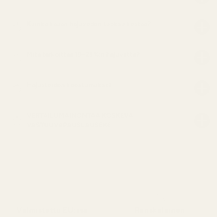
Kuinka kauan hajuveden tuoksu kestää?
Mitä tarkoittaa 19–21 %:n hajuvettä?
Hajusteiden koostumukset
VERTAILUMAINONTAA KOSKEVA
VASTUUVAPAUSLAUSEKE
Valmistettu EU:ssa
Ranskalainen