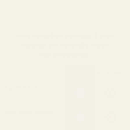
Me vs. alkuperäinen
Voit vertailla tuoksuja. Sinun
kannattaisi vertailla myös
matematiikkaa.
Tuoksumme
Muotimerkit
Hajusteen pitoisuus
Enemmän öljyä = pidempi
säilyvyysaika
Pysyy iholla 8–12 tuntia
Kestää pidempään kuin
useimmat design-EDT-tuoksut