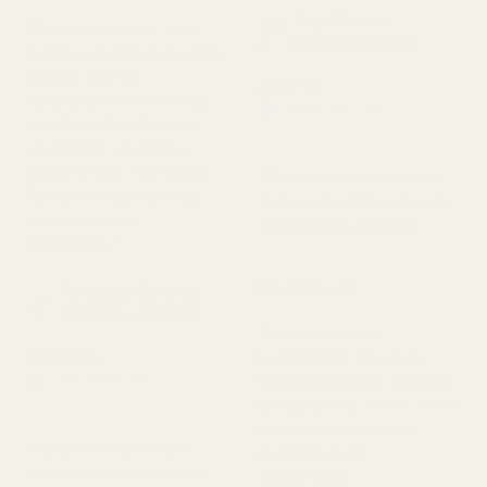
3 kpl 50 ml:n
"En oikein tiennyt, mitä
hajuvettäpulloja
odottaa, mutta tämä teki
minuun todella
Alex W.
vaikutuksen. Se tuoksuu
Vahvistettu ostaja
★
★
★
★
★
todella raikkaalta ja on
2 päivää sitten
rehellisesti sanottuna
melko lähellä Aventusta.
"Yksi suosikkituoksistani.
Tuoksu kestää hyvin, ja
Sain sen todella nopeasti.
hinta on paljon
Tuoksuu niin hyvältä."
edullisempi."
★
★
★
★
★
Christine N.
Pineapple Smoke...
5 päivää sitten
Aventus – nro 288
"Rakastan näitä
Lionel M.
hajusteita!!! Jokainen
niistä, jotka sain, tuoksuu
Vahvistettu ostaja
★
★
★
★
★
taivaalliselta. Jotkut niistä
7 päivää sitten
ovat mielestäni jopa
"Aluksi olin huolissani,
parempia kuin
koska toimitus viivästyi
alkuperäiset."