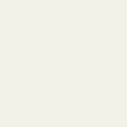
sammetslen, elegant och mycket sofistikerad parfym
som ofta räknas bland världens bästa designerparfymer
för män.
Doftnoter
Toppnoter
Hjärtnoter
Basnoter
Iris, Ambrette,
Virginiacedar,
Lavendel
Päron
Vetiver
Doftprofil
Pudrig • Krämig • Träig • Lyxig
Passar bäst för