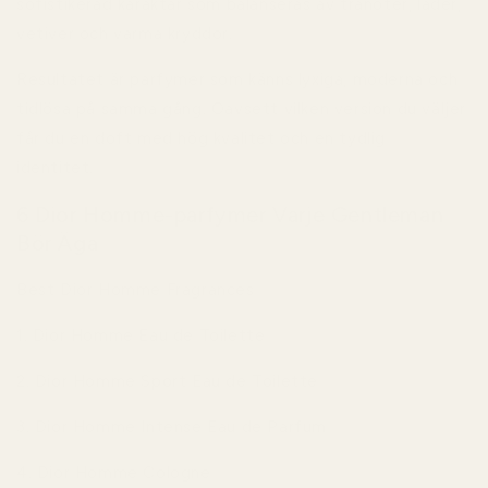
sofistikerad karaktär som balanseras av tränoter, läder,
vetiver och varma kryddor.
Resultatet är parfymer som känns lyxiga, moderna och
tidlösa på samma gång. Oavsett vilken version du väljer
får du en doft med hög kvalitet och en tydlig
identitet.
6 Dior Homme-parfymer Varje Gentleman
Bör Äga
Best Dior Homme Fragrances
1. Dior Homme Eau de Toilette
2. Dior Homme Sport Eau de Toilette
3. Dior Homme Intense Eau de Parfum
4. Dior Homme Cologne