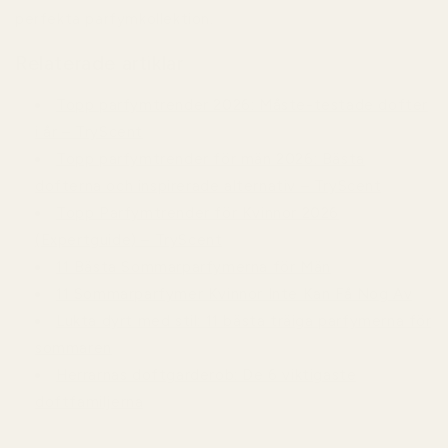
perfekta parfymkollektion.
Relaterade artiklar
Topp parfymtrender 2026: Måste-testade dofter
i år – TryScent
Topp parfymtrender för män 2026: Bästa
dofterna och inspirerade alternativ – TryScent
Topp Parfymtrender för Kvinnor 2026
(Expertguide) – TryScent
11 Bästa Sommarparfymerna för Män
11 Sommarparfymer Kvinnor Inte Kan Få Nog Av
Lukta dyrt med stil: 11 bästa träiga parfymerna för
sommaren
Herrarnas doftgarderob: De 6 viktigaste
doftfamiljerna