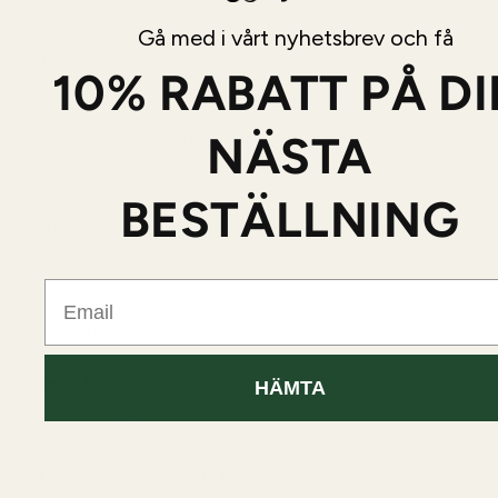
exceptionell hållbarhet.
Gå med i vårt nyhetsbrev och få
Doftnoter
10% RABATT PÅ D
NÄSTA
Toppnoter
Hjärtnoter
Basnoter
BESTÄLLNING
Italiensk
Läder, Sandelträ,
Iris, Ros
Apelsin
Oud
Email
Doftprofil
Läder • Pudrig • Träig • Rik
HÄMTA
Passar bäst för
Galor och formella tillfällen