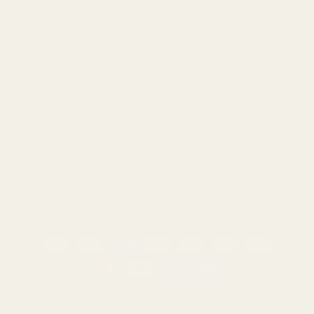
Contact
Driftsbolag:
Lancer Properties LLC
Phone:
+18883736114
Email:
hello@tryscent.co
Betalningsmetoder
© 2026,
TryScent
Drivs av Shopify