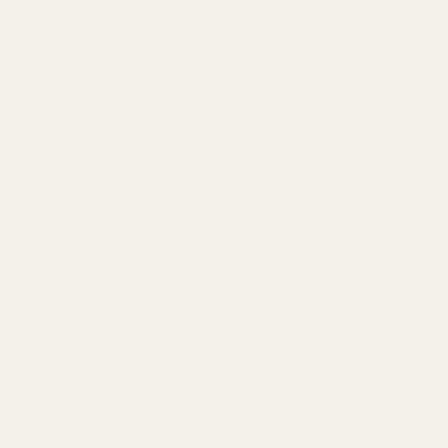
Toppnoter
Hjärtnoter
Basnoter
Citron,
Rosa Peppar,
Olibanum,
Bergamott,
Elemi
Tränoter, Amber
Aldehyder
Doftprofil
Frisk • Citrus • Kryddig • Träig
Passar bäst för
Sommaren
Dagtid
Vardagsbruk
Träning och fritid