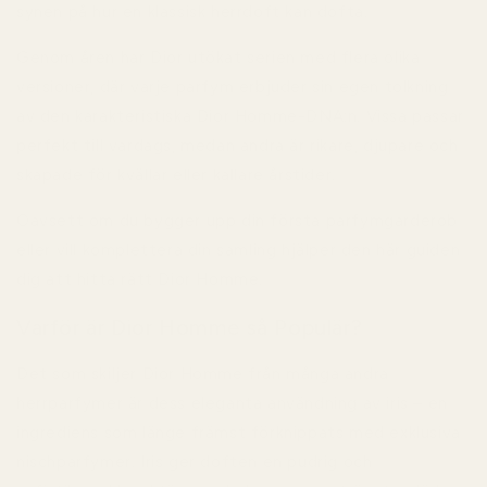
synen på hur en klassisk herrdoft kan dofta.
Genom åren har Dior utökat serien med flera olika
versioner, där varje parfym erbjuder sin egen tolkning
av den karakteristiska Dior Homme-DNA:n. Vissa passar
perfekt till vardags, medan andra är rikare, djupare och
skapade för kvällar eller kallare årstider.
Oavsett om du bygger upp din första parfymgarderob
eller vill komplettera din samling hjälper den här guiden
dig att hitta rätt Dior Homme.
Varför är Dior Homme så Populär?
Det som skiljer Dior Homme från många andra
herrparfymer är dess eleganta användning av
iris
– en
ingrediens som länge främst förknippats med exklusiva
nischparfymer. Iris ger doften en pudrig och