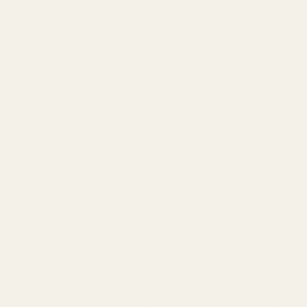
Doftprofil
Träig • Frisk • Myskig • Modern
Passar bäst för
Vardagsbruk
Kontoret
Våren
Hösten
Dior Homme Intense
För många parfymentusiaster är
Dior Homme Intense
den främsta skapelsen i hela serien.
Den bygger vidare på originalet men förstärker iris med
krämig ambrette och varmt cederträ. Resultatet är en