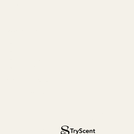
Doftprofil
Frisk • Citrus • Ren • Lätt
Passar bäst för
Varma sommardagar
Kontoret
Vardagsbruk
Lager på lager med andra dofter
Dior Homme Parfum
Den mest exklusiva och intensiva medlemmen i Dior
Homme-familjen.
Dior Homme Parfum
förstärker iris med mjukt läder,
sandelträ och djupa träiga noter som påminner om oud.
Resultatet är en kraftfull men elegant parfym med