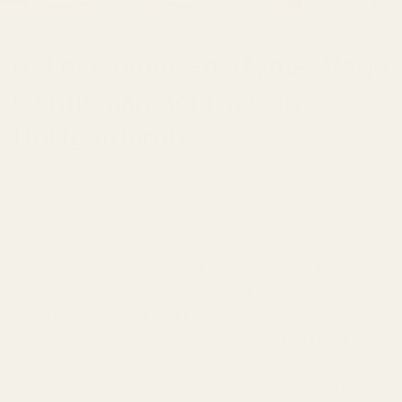
6 Dior Homme-parfymer Varje
Gentleman Bör Ha i Sin
Doftgarderob
29 JUNI 2026
Share
Få herrparfymer har uppnått samma ikoniska status
som
Dior Homme
. Sedan den första versionen
lanserades 2005 har kollektionen blivit en symbol för
elegans, sofistikation och modern maskulinitet. Med sin
unika kombination av pudrig iris, ädla tränoter, kryddor
och sensuella basnoter har Dior Homme förändrat