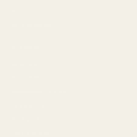
Kvinnor
Bästa erbjudandet
Information
Integritetspolicy
Användarvillkor
Återbetalning och returer
Leveranspolicy
AI-bakgrund
Frånträd avtal här