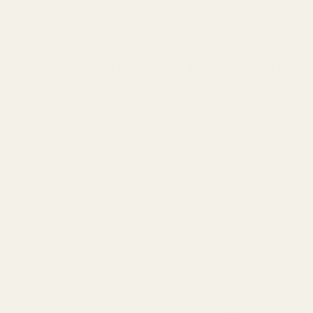
Dior Homme
är fortfarande en av de mest uppskattade
herrkollektionerna inom modern parfymkonst. Oavsett
om du föredrar den tidlösa elegansen hos Original, den
sammetslena lyxen i Intense, den friska enkelheten hos
Cologne eller den exklusiva djupet i Parfum erbjuder
varje version en unik tolkning av Dior Homme-DNA:n.
Varje gentleman bör ha minst en Dior Homme i sin
doftgarderob – men med en så imponerande kollektion
är det svårt att nöja sig med bara en.
Älskar du Dior Homme men inte Designerpriset?
Utforska det premiuminspirerade sortimentet hos
TryScent.co
och upptäck prisvärda alternativ
inspirerade av
Dior Homme
och hundratals andra
lyxparfymer. Njut av exklusiva dofter, imponerande
hållbarhet och fantastiskt värde när du bygger din