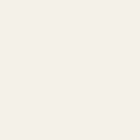
Med 2020-versionen valde Dior en mer modern riktning.
Iris finns fortfarande kvar men får ge plats åt cederträ,
cashmereträ och vetiver som skapar en renare och mer
maskulin doftprofil.
Resultatet är en mångsidig parfym som fungerar lika
bra på kontoret som under lediga dagar.
Doftnoter
Toppnoter
Hjärtnoter
Basnoter
Bergamott,
Atlasceder,
Vetiver, Iso E
Rosa Peppar,
Cashmereträ,
Super, Vit
Elemi
Patchouli
Mysk