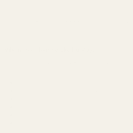
Dior
12+
Homme
★☆☆☆☆
★★★★☆
Kväl
timmar
Parfum
Vilken Dior Homme Ska Du Välja?
Valet beror på din livsstil och vilka tillfällen du vill bära
parfymen.
Bäst totalt:
Dior Homme Intense
Bäst för vardagen:
Dior Homme (2020)
Bäst för formella tillfällen:
Dior Homme Parfum
Bäst för sommaren:
Dior Homme Cologne
Bäst sportiga alternativ:
Dior Homme Sport
Bästa klassiska herrdoften:
Dior Homme Original