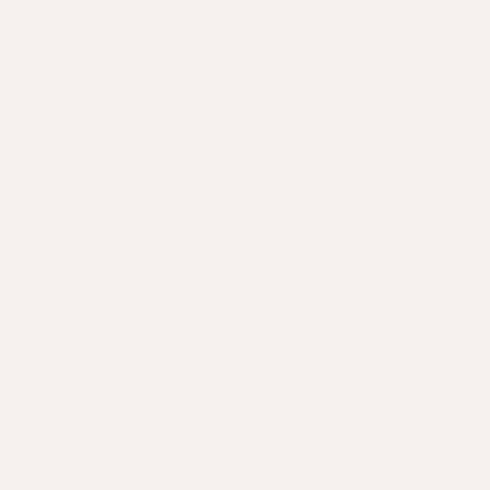
Dior Homme Cologne
Minimalistisk men otroligt elegant.
Dior Homme Cologne
bygger på en enkel men perfekt
balanserad kombination av kalabrisk bergamott,
grapefruktblomma och vit mysk. Den känns ren, luftig
och uppfriskande – perfekt när temperaturen stiger.
Doftnoter
Toppnoter
Hjärtnoter
Basnoter
Kalabrisk
Grapefruktblomma
Vit Mysk
Bergamott