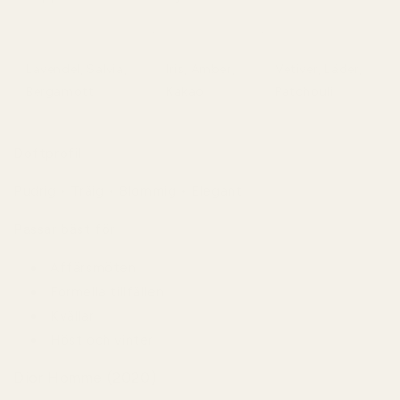
Lavendel, Salvia,
Iris, Amber,
Vetiver, Läder,
Bergamott
Kakao
Patchouli
Doftprofil
Pudrig • Träig • Blommig • Elegant
Passar bäst för
Affärsmöten
Formella tillfällen
Kvällar
Höst och vinter
Dior Homme (2020)