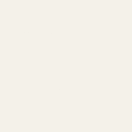
5. Dior Homme Original Eau de Toilette
6. Dior Homme Parfum (2025)
Dior Homme Original
Det här är parfymen som introducerade den ikoniska
irisdoften för en bred publik.
Dior Homme Original
kombinerar pudrig iris med kakao
och mjuka tränoter för att skapa en elegant och
sofistikerad parfym. Den är diskret, välbalanserad och
passar mannen som uppskattar klassisk stil framför
högljudda dofter.
Doftnoter
Toppnoter
Hjärtnoter
Basnoter