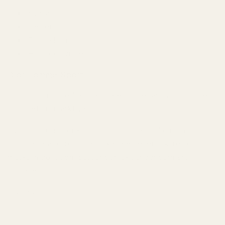
Kvällar
Dejter
Formella tillfällen
Höst och vinter
Dior Homme Sport
För dig som föredrar fräschare dofter är
Dior Homme
Sport
ett utmärkt val.
Livliga citrusnoter kombineras med kryddig rosa peppar
och träiga ackord för att skapa en energisk, ren och
maskulin doft som passar perfekt under varmare
månader.
Doftnoter