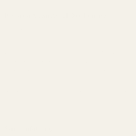
Prisvärda Alternativ till Dior Homme
Om du uppskattar elegansen hos
Dior Homme
men inte
vill betala priset för ett designerparfym finns det
premiuminspirerade alternativ som erbjuder mycket hög
kvalitet till ett betydligt lägre pris. Många återskapar
den karakteristiska kombinationen av iris, cederträ,
vetiver, mysk och läder samtidigt som de levererar
imponerande hållbarhet.
När du väljer en doft inspirerad av Dior Homme bör du
leta efter kompositioner med iris, tränoter, vetiver,
mysk och läder för att få samma sofistikerade känsla
som originalet.
Sammanfattning