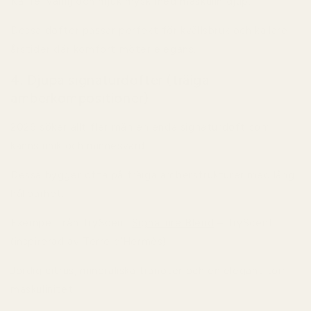
Kaffe, vanilj och mjuk mysk med maskulin djup.
Dessa dofter passar perfekt för kvällsbruk och kallare
årstider där komfort möter elegans.
4. Djupa signaturdofter (träiga
amberkompositioner)
2026 söker allt fler män en enda signaturdoft som
känns unik och minnesvärd.
Dessa bygger ofta på träiga amberstrukturer med lång
hållbarhet.
Exempel från TryScent
Signature Blend
– TryScent
(inspirerad av Terre d’Hermès)
Jordig citrus, mineraliska tränoter och en elegant torr
maskulinitet.