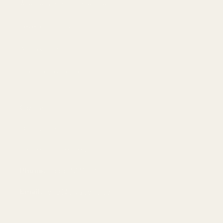
Återbetalning och returer
Leveranspolicy
AI-bakgrund
Frånträd avtal här
Contact
Driftsbolag:
Lancer Properties LLC
Phone:
+18883736114
Email:
hello@tryscent.co