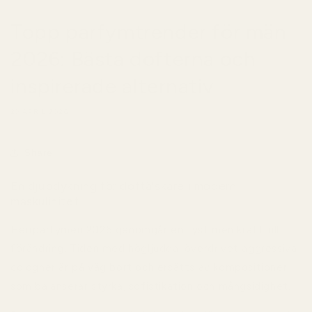
Topp parfymtrender för män
2026: Bästa dofterna och
inspirerade alternativ
29 APRIL 2026
Share
En djupdykning för doftälskare i modern
maskulinitet
Herrparfymen 2026 genomgår en tyst men kraftfull
förändring. Tiden med högljudda, överdrivet aggressiva
cologner är på väg bort och ersätts av kompositioner
som balanserar styrka, sofistikation och mångsidighet.