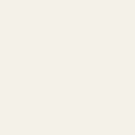
syntetiska.
Den moderna profilen kombinerar citrusfräschör med
träig djup och subtil kryddighet.
Exempel från TryScent:
Ananas Rök Vanilj | Inspirerad av
Aventus | TryScent
En modern maskulin signatur byggd på ananasfräschör,
rökig björk och varma tränoter.
Denna typ av doft speglar den globala trenden mot
fräsch men strukturerad maskulinitet och signalerar
självförtroende utan aggressivitet.
2. Rökiga fruktiga signaturer (Aventus-
inflytandet)
En av de starkaste parfymtrenderna för män fortsätter