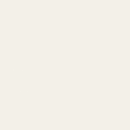
Om
Bloggar
Handla
Män
Kvinnor
Bästa erbjudandet
Information
Integritetspolicy
Användarvillkor