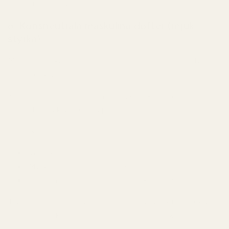
prestanda och värde.
8. Könsneutrala maskulina dofter (mjuk
styrka)
Modern maskulinitet är inte längre begränsad till tunga
trä- eller krydddofter.
2026 omfamnar många män mjukare kompositioner med
fortsatt struktur och djup.
Det inkluderar:
Vanilj kombinerad med trä
Myskbaserade rena dofter
Fräscha florala toner med maskulin bas
TryScent passar naturligt in i denna utveckling tack vare
balanserade kompositioner som inte är strikt