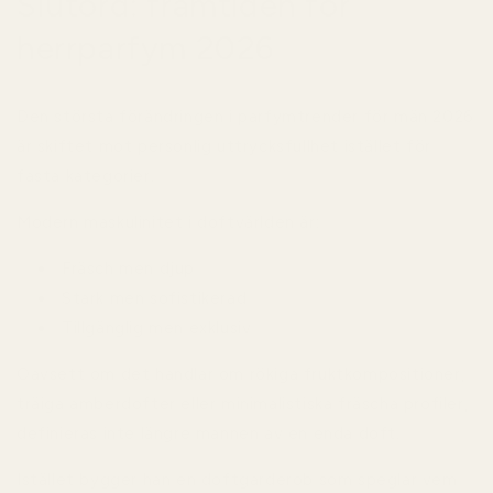
Slutord: framtiden för
herrparfym 2026
Den största förändringen i parfymtrender för män 2026
är skiftet mot personlig uttrycksfullhet istället för
fasta kategorier.
Modern maskulinitet i doftvärlden är:
Fräsch men djup
Stark men sofistikerad
Tillgänglig men exklusiv
Oavsett om det handlar om rökiga fruktkompositioner,
träiga amberdofter eller minimalistiska fräscha profiler,
definieras inte längre mannen av en enda doft.
Istället bygger han en doftgarderob som speglar vem