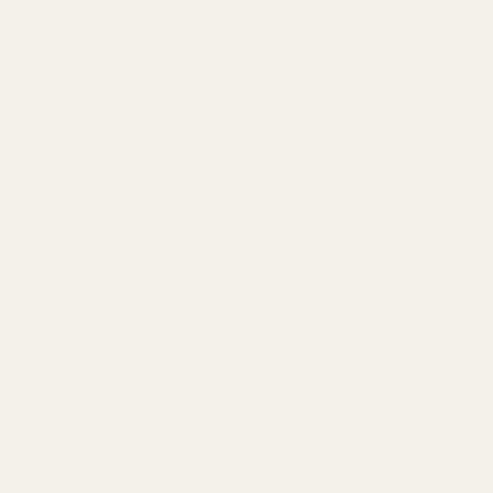
Den moderna mannen definieras inte längre av en enda
doftprofil. Istället växlar han mellan fräscha dagsdofter,
träiga signaturer och djupa kvällsdofter som lämnar ett
bestående intryck.
Varumärken som TryScent ligger i centrum av denna
utveckling med högt koncentrerade Eau de Parfum-
kompositioner inspirerade av lyxparfymer, men
designade för vardagsbruk och långvarig prestanda. Du
hittar hela sortimentet här:
TryScent
Nedan följer de viktigaste parfymtrenderna för män
2026.
1. Fräsch träig maskulinitet (ren men
kraftfull)
Fräscha träiga dofter fortsätter att vara grunden i
herrparfym, men 2026 är de mer raffinerade och mindre