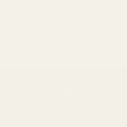
han är i varje ögonblick av dagen.
TryScent
är en central del av denna utveckling och
erbjuder prestationsdrivna, inspirerade parfymer som
gör lyxdoft mer tillgänglig.
Tillbaka till bloggen
Om oss