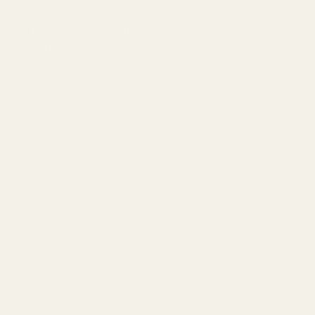
könsdefinierade.
9. Layering av dofter (bygg din personliga
signatur)
Doft-layering blir allt viktigare för män som vill skapa en
unik identitet.
Istället för en enda doft kombinerar man:
Fräscha dofter för dagen
Träiga amberdofter för djup
Söta eller rökiga toner för kvällen
Exempel med TryScent:
Ananas Rök Vanilj | Inspirerad av
Aventus | TryScent
TryScent för värme och djup
Detta skapar en signatur som utvecklas under dagen.