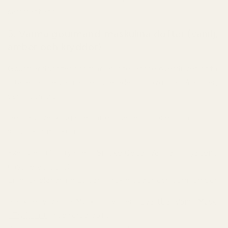
sammanhang.
3. Varma gourmand-maskulina dofter (vanilj,
amber och kryddor)
Gourmanddofter för män är inte längre överdrivet söta.
Istället är de varma, texturerade och byggda på amber,
vanilj och trä.
Denna utveckling speglar en mer emotionell och
självsäker maskulinitet.
Exempel från TryScent
Smoke Cedar Vanilla – TryScent
(inspirerad doft)
En mjuk blandning av vanilj, rökig ceder och varm amber.
Blackberry Vanilla Musk – TryScent
Svartbär Vanilj Musk
| TryScent
(inspirerad doft)