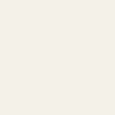
att vara rökiga fruktkompositioner. Denna kategori
populariserades av lyxdofter i stil med Aventus och är
fortsatt dominerande 2026.
Exempel från TryScent:
Ananas Savu Vanilja |
Innoittajana Aventus | TryScent
(inspirerad av Creed
Aventus)
En ljus öppning av ananas kombinerad med rökiga
tränoter och mysk.
Trenden fungerar eftersom den skapar kontrast:
Frukt för öppenhet
Rök för djup
Trä för maskulinitet
Detta är en av de mest efterfrågade doftprofilerna
eftersom den fungerar både i professionella och sociala