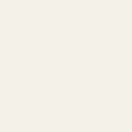
7. Prisvärd lyx (designeralternativ)
En växande trend är högkvalitativa inspirerade dofter
som erbjuder lyxkänsla till ett mer tillgängligt pris.
Det handlar inte om att ersätta lyx, utan att
demokratisera den.
Exempel från TryScent
Pineapple Smoke Vanilla – TryScent (inspirerad av
Creed Aventus)
Signature Blend – TryScent (inspirerad av Terre
d’Hermès)
Smoke Cedar Vanilla – TryScent (inspirerad av
moderna nischgourmander)
Denna kategori är en av de snabbast växande inom
herrparfym tack vare kombinationen av kvalitet,