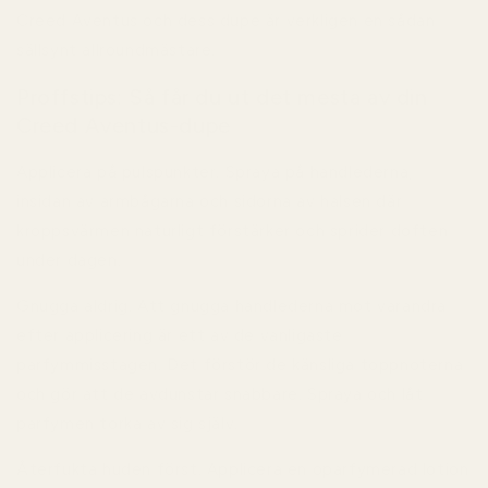
Creed Aventus och dess dupe är verkligen en sådan
sällsynt allroundmästare.
Proffstips: Så får du ut det mesta av din
Creed Aventus-dupe
Applicera på pulspunkter.
Spraya på handlederna,
insidan av armbågarna och sidorna av halsen där
kroppsvärmen naturligt förstärker och sprider doften
under dagen.
Gnugga aldrig.
Att gnugga handlederna mot varandra
efter applicering är ett av de vanligaste
parfymmisstagen. Det förstör de känsliga toppnoterna
och gör att de avdunstar snabbare. Spraya och låt
parfymen torka av sig själv.
Återfukta huden först.
Applicera en oparfymerad lotion