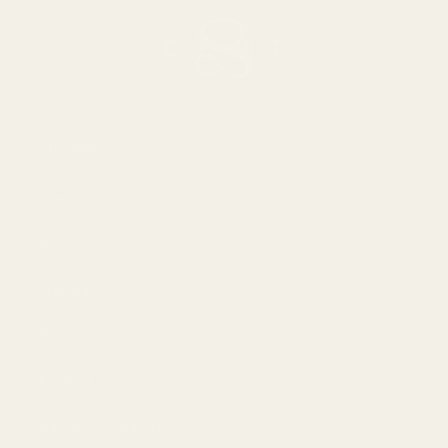
Om oss
Om
Bloggar
Handla
Män
Kvinnor
Bästa erbjudandet