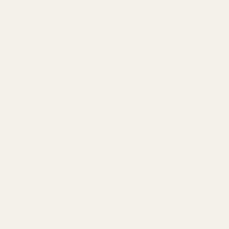
TryScents Pineapple Smoke Vanilla: Creed
Aventus-dupen som faktiskt fungerar
När
TryScent
började utveckla Pineapple Smoke Vanilla
var målet inte bara att skapa något som doftade
"liknande". Målet var en exakt 1:1-matchning, framtagen
genom noggrann reverse engineering av erfarna
parfymörer.
Första gången jag sprayade den på handleden en klar
tisdagsmorgon blev jag uppriktigt imponerad.
Öppningen – den karakteristiska kombinationen av
ananas, bergamott och svarta vinbär – var identisk. Men
det verkliga testet är alltid hur doften utvecklas. Flera
timmar senare, när basnoterna hade satt sig, behöll
parfymen exakt samma lyxiga och exklusiva karaktär
som originalet. När jag kom till kontoret frågade två
olika kollegor oberoende av varandra: "Har du på dig