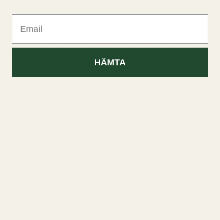
diskreta lyxen.
Email
Kungen av utekvällen
behöver en doft som sticker ut i
en fullsatt bar eller nattklubb och lockar människor
närmare. Den rökiga basen av björk och ekmossa i denna
HÄMTA
Creed Aventus-dupe skapar ett oemotståndligt
doftspår som dröjer sig kvar långt efter att du lämnat
rummet.
Den smarta investeraren
älskar lyx men vägrar betala
ett påslag på 95 % bara för ett varumärke på en
glasflaska. De förstår att det är doftmolekylerna som
skapar upplevelsen, och de kan köpas till en bråkdel av
priset.
Den som söker en signaturdoft
vill ha en enda
mångsidig parfym som fungerar perfekt vid alla
tillfällen – från morgonpendlingen till galamiddagar.