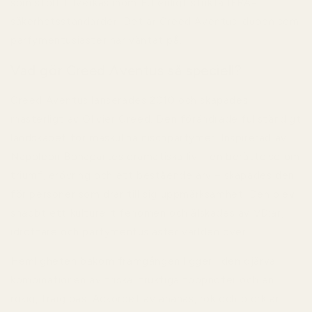
som stolt tillverkas inom EU enligt strikta IFRA-
säkerhetsstandarder. Det är Creed Aventus-dupen som
parfymentusiaster har väntat på.
Vad gör Creed Aventus så speciell?
Creed Aventus lanserades 2010 och skapades
mästerligt av Olivier Creed. Den förändrade fullständigt
landskapet för maskulina nischparfymer. Inspirerad av
Napoleon Bonapartes dramatiska liv – en berättelse om
triumf, erövring och ett bestående arv – skapades den
för personer som drar till sig uppmärksamhet. Den blev
snabbt ett kulturellt fenomen och älskades av VD:ar,
idrottare och parfymentusiaster världen över.
Hemligheten bakom framgången ligger i den djärva
kombinationen av friska, fruktiga toppnoter och en
rökig, träig bas. Ackordet av ananas, rök och björk är