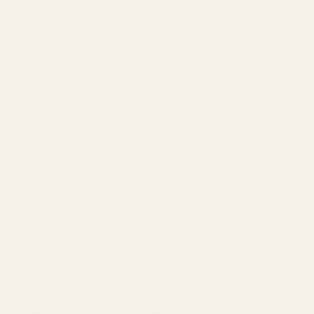
Aventus-dupe?
Verkligheten inom den exklusiva parfymbranschen är att
du ofta betalar för marknadsföringen, kändisreklamen
och den tunga kristallflaskan snarare än själva
innehållet. När levnadskostnaderna stiger runt om i
Europa inser allt fler medvetna konsumenter en enkel
sanning: doftmolekyler kan inte upphovsrättsskyddas.
Det har lett till en enorm ökning av sökningar efter en
pålitlig Creed Aventus-dupe. Människor vill ha exakt
samma doftupplevelse, samma komplimanger från
kollegor och partners samt samma självförtroende –
men till ett rättvist och rimligt pris. Google Trends visar
konsekvent att "Creed Aventus dupe" är en av de mest
sökta parfymfraserna i Storbritannien, Tyskland,
Frankrike och Nederländerna.