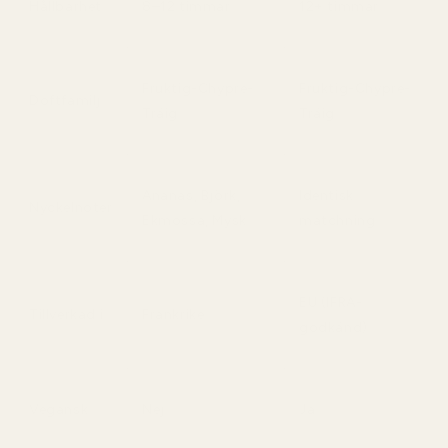
Hållbarhet
8–12 timmar
12+ timmar
Fruktig-Chypre-
Fruktig-Chypre-
Doftfamilj
Träig
Träig
Ananas, Björk,
Identisk
Nyckelnoter
Ekmossa, Mysk
matchning
EU (IFRA-
Tillverkad i
Frankrike
godkänd)
Vegansk
Nej
Ja