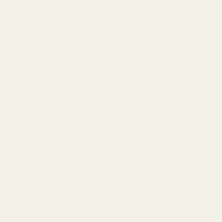
innan du sprayar parfymen. Doftmolekyler fäster bättre
på oljor, vilket innebär att återfuktad hud håller doften
betydligt längre än torr hud.
Testa reseformatet först.
Om du är tveksam kan du
börja med reseflaskan på 7,5 ml (cirka 9,99 €) för att se
hur doften utvecklas på just din hud innan du köper en
större flaska.
Förvara parfymen rätt.
Håll flaskan borta från direkt
solljus och fukt. Badrummet är den sämsta platsen att
förvara parfym på. En byrålåda eller garderobshylla i
sovrummet är betydligt bättre för att bevara doftens
kvalitet.
Vanliga frågor
Doftar TryScents dupe exakt som originalet?