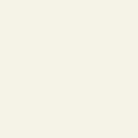
olikt allt annat inom parfymvärlden och skapar ett
doftspår som är både maskulint och magnetiskt. Den
lyckas vara kraftfull och perfekt balanserad samtidigt,
vilket är en extraordinärt svår prestation.
Doftprofil
Lager
Noter
Karaktär
Svarta vinbär,
Frisk, fruktig och
Toppnoter
Bergamott,
fångar omedelbart
Äpple, Ananas
uppmärksamheten.
Jasmin,
Rökig och komplex –
Hjärtnoter
Patchouli,
den klassiska