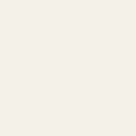
Kan jag köpa ett prov innan jag beställer en fullstor
flaska?
Ja! TryScent erbjuder en praktisk reseflaska på 7,5 ml
för cirka 9,99 €, och alla köp omfattas av en 60 dagars
pengarna tillbaka-garanti.
Är detta lagligt? Köper jag en kopia?
Ja, det är helt lagligt. Doftprofiler och
parfymformuleringar kan inte skyddas av upphovsrätt
enligt EU:s eller internationell lagstiftning. TryScent
säljer inte förfalskningar (som kopierar varumärken och
logotyper), utan en egen högkvalitativ formulering med
samma doftprofil.
Vilka storlekar finns?
Pineapple Smoke Vanilla finns i flaskor på 7,5 ml, 30 ml