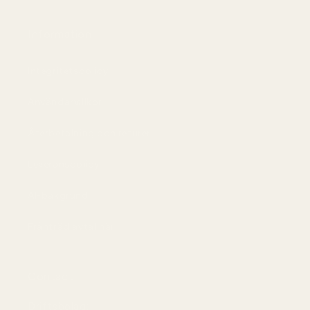
Information
Integritetspolicy
Användarvillkor
Återbetalning och returer
Leveranspolicy
AI-bakgrund
Frånträd avtal här
Contact
Driftsbolag: