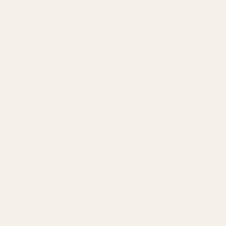
→ Köp
Pineapple Smoke Vanilla | Inspired by Aventus |
TryScent
Fri frakt över hela världen · 60 dagars pengarna tillbaka-
garanti · Tillverkad inom EU · Vegansk & cruelty-free
Utforska fler parfymdupes på TryScent.co
Relaterade Artiklar
Flower No. 074W Recension: Den Eleganta
Blommiga Parfymen som Fångar Tidlös Feminitet
Fräscha & Blommiga: 7 Bästa Neroliparfymerna
Bästa Paco Rabanne Phantom Dupen
Tryscent Bitter Peach No. 487 Recension: Söt,
Djärv & Oförglömlig
Recension av Tryscent Black Afgano No. 348M:
Den mörka lyxen
The Truth About Paco Rabanne 1 Million Dupes: