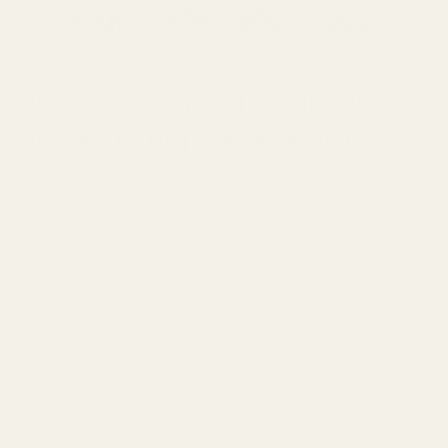
Den Bästa Creed Aventus
Dupen (Ärlig Recension)
7 APRIL 2026
Share
Föreställ dig att du kliver in i ett styrelserum, får
omedelbar respekt och lämnar ett spår av ren
självsäkerhet efter dig. Det är kraften i rätt doft. Men
måste det verkligen kosta nästan 400 € att dofta
framgång?
Om du har letat efter den perfekta
Creed Aventus-