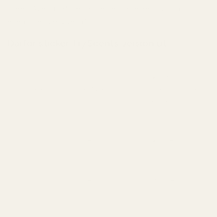
Creed Aventus?" Det är den enda recension som
egentligen betyder något.
Därför sticker TryScents version ut
TryScent
Egenskap
Creed Aventus
Pineapple Smoke
Vanilla
Pris (30 ml)
~180 €
~17,99 €
Pris (50 ml)
~225 €
~24,99 €