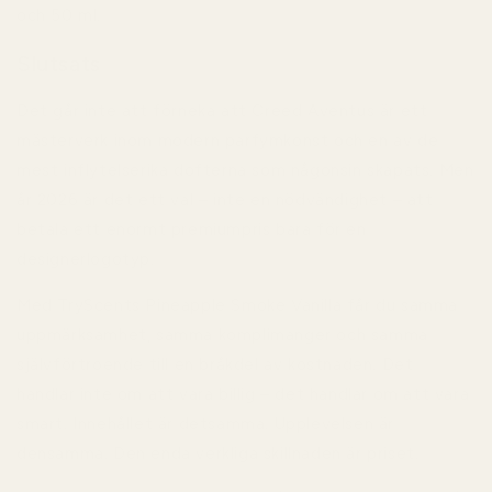
och 50 ml.
Slutsats
Det går inte att förneka att Creed Aventus är ett
mästerverk inom modern parfymkonst och en av de
mest inflytelserika dofterna som någonsin skapats. Men
år 2026 är det ett val – inte en nödvändighet – att
betala ett enormt premiumpris bara för en
designerlogotyp.
Med TryScents Pineapple Smoke Vanilla får du samma
uppmärksamhet, samma komplimanger och samma
självförtroende till en bråkdel av kostnaden. Det
handlar inte om att vara billig – det handlar om att vara
smart. Innehållet är detsamma. Upplevelsen är
densamma. Den enda verkliga skillnaden är priset.