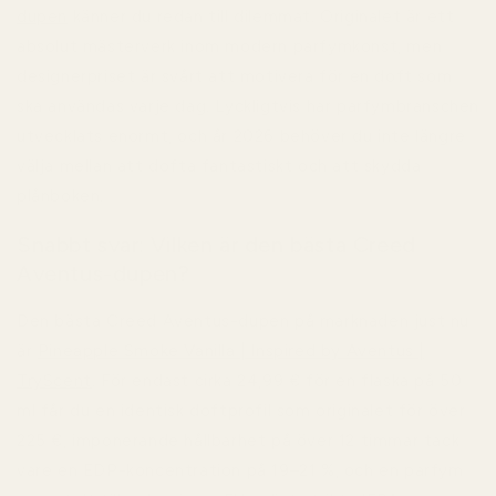
dupen
känner du redan till dilemmat. Originalet är ett
absolut mästerverk inom modern parfymkonst, men
designerpriset är svårt att motivera för en doft som
ska användas varje dag. Lyckligtvis har parfymbranschen
utvecklats enormt, och år 2026 behöver du inte längre
välja mellan att dofta fantastiskt och att skydda
plånboken.
Snabbt svar: Vilken är den bästa Creed
Aventus-dupen?
Den bästa Creed Aventus-dupen på marknaden just nu
är
Pineapple Smoke Vanilla | Inspired by Aventus |
TryScent
. För endast cirka 24,99 € för en flaska på 50
ml får du en identisk doftprofil som originalet för över
225 €, imponerande hållbarhet på över 12 timmar tack
vare en EDP-koncentration på 19–21 %, och en parfym