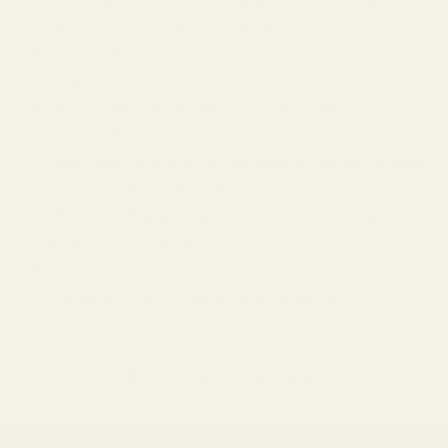
Why You're Paying $95 for $8 Worth of Juice
Paco Rabanne 1 Million Dupe by TryScent | Luxury
for Less
Best Chanel Bleu Dupe 2026: Affordable Fresh
Fragrance Alternative – TryScent
Best Baccarat Rouge 540 Dupe 2026: Affordable
Luxury Fragrance Alternative
Best YSL Black Opium Dupe 2026: Affordable
Vanilla Coffee Fragrance Alternative
Best Tom Ford Lost Cherry Dupe 2026:
Affordable Cherry Fragrance Alternative
Tillbaka till bloggen