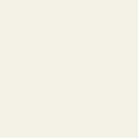
Ros, Björk
Aventus-karaktären.
Ambroxan,
Cederträ,
Rik, varm och
Basnoter
Ekmossa,
långvarig.
Mysk, Vanilj
Med en normal hållbarhet på 8–12 timmar och
imponerande sillage råder det ingen tvekan om att
originalet Creed Aventus håller mycket hög kvalitet.
Men med priser från cirka 225 € (50 ml) upp till omkring
395 € (100 ml) är det en betydande investering för de
flesta.
Varför letar så många efter en Creed