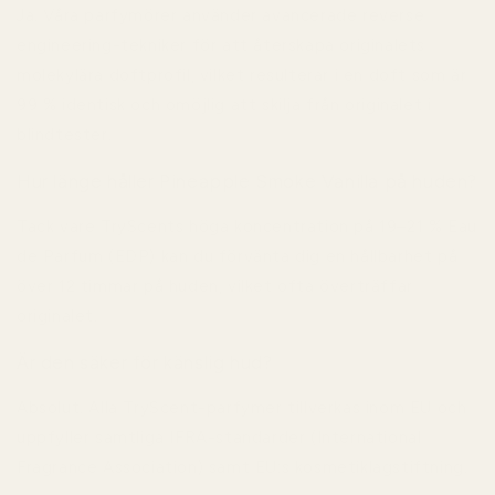
Ja. Våra parfymörer använder avancerade reverse
engineering-tekniker för att återskapa originalets
molekylära doftprofil, vilket resulterar i en doft som är
99 % identisk och omöjlig att skilja från originalet i
blindtester.
Hur länge håller Pineapple Smoke Vanilla på huden?
Tack vare TryScents höga koncentration på 19–21 % Eau
de Parfum (EDP) kan du förvänta dig en hållbarhet på
över 12 timmar på huden, vilket ofta överträffar
originalet.
Är den säker för känslig hud?
Absolut. Alla TryScent-parfymer tillverkas inom EU och
uppfyller samtliga IFRA-standarder (International
Fragrance Association) samt EU:s kosmetiklagstiftning.