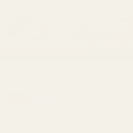
13% Off
Dejtkväll
Alpha Charm - No. 248
4,9/5 baserat på över 10 000 recensioner
Inspirerad av: