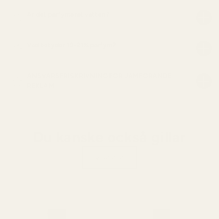
Är det parfymerat vatten?
Vad betyder 19-21% parfym?
ANSVARSFRISKRIVNING FÖR JÄMFÖRANDE
REKLAM
Du kanske också gillar
Visa alla