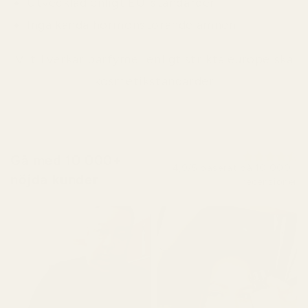
Utvecklad enligt EU-standarder
Inga kända hormonstörande ämnen
Vi tillverkar parfymer enligt strikta europeiska
kosmetikstandarder
Gå med 10 000+
4,9/5 baserat på 10 000+
nöjda kunder
recensioner