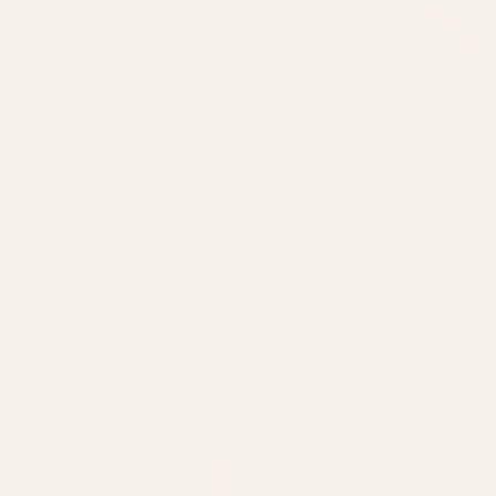
Lionel M.
Terence M.
Verifierad köpare
★
★
★
★
★
★
★
★
★
★
för 2 månader sedan
för 7 dagar sedan
"Den luktar väldigt gott
"Först var jag orolig
men håller inte så länge
eftersom leveransen blev
som den borde."
lite försenad, men när jag
väl fick dem blev jag helt
imponerad av doften. När
den har lagt sig, herregud,
då är den bara fantastisk."
4x 100ml
Parfymflaskor
Kamila G.
Verifierad köpare
★
★
★
★
★