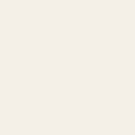
Män
Kvinnor
Bästa erbjudandet
Information
Integritetspolicy
Användarvillkor
Återbetalning och returer
Leveranspolicy
AI-bakgrund
Frånträd avtal här