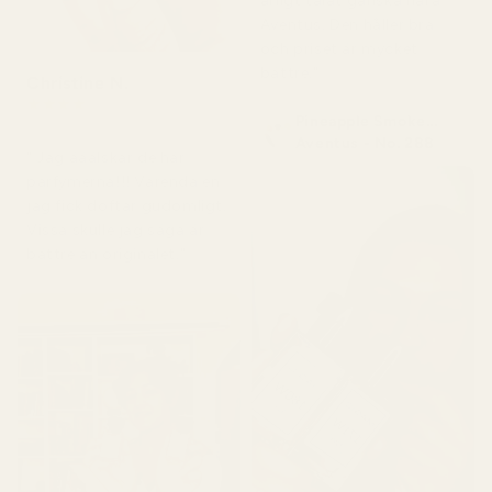
ärligt talat ganska nära
Aventus. Den håller bra
och priset är mycket
bättre."
Christine N.
★
★
★
★
★
Pineapple Smoke...
för 5 dagar sedan
Aventus - No. 288
" Jag ääälskar de här
parfymerna!!! Varenda en
jag fick doftar gudomligt.
Vissa skulle jag säga är
bättre än originalet."