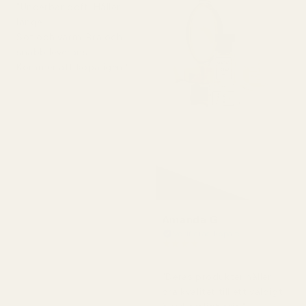
"Underbar doft. Håller
länge.
Söt och varm. Bra och
snabb leverans.
Kommer att köpa igen."
Amanda G
Verifierad köpare
★
★
★
★
★
för 5 månader sedan
"Deras produkter håller
bra kvalitet till ett väldigt