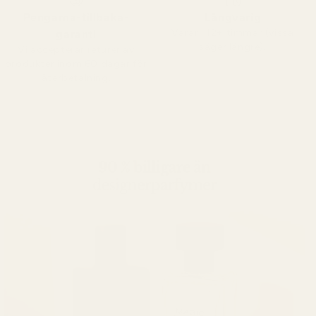
Pengarna-tillbaka-
Långvarig
Varar i 12+ timmar (vissa
garanti
säger längre).
Vi accepterar returer av
produkter inom 60 dagar för
återbetalning.