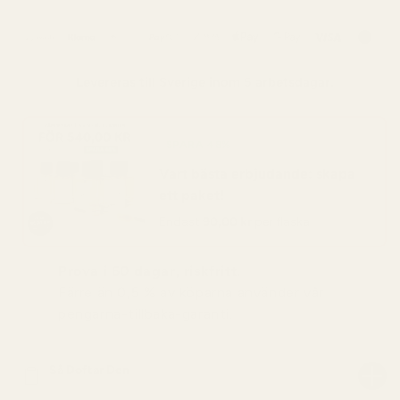
Levereras till
Sverige
inom 5 arbetsdagar.
SPARA 48%
Vart bästa erbjudande: skapa
ett paket!
Endast
90,00 kr
per flaska
Prova i 60 dagar, riskfritt.
Färre än 0,5 % av köparna använder vår
pengarna-tillbaka-garanti.
Så Doftar Den