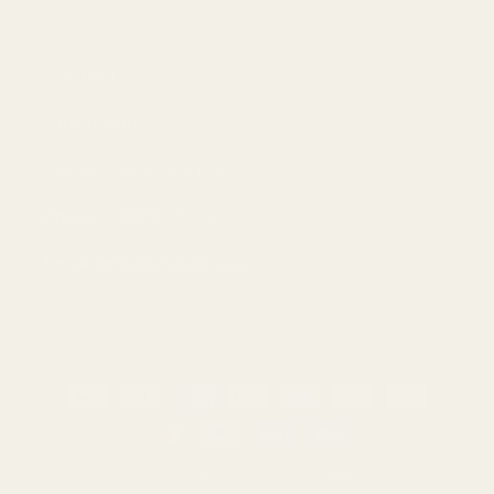
Contact
Driftsbolag:
Lancer Properties LLC
Phone:
+18883736114
Email:
hello@tryscent.co
Betalningsmetoder
© 2026,
TryScent
Drivs av Shopify