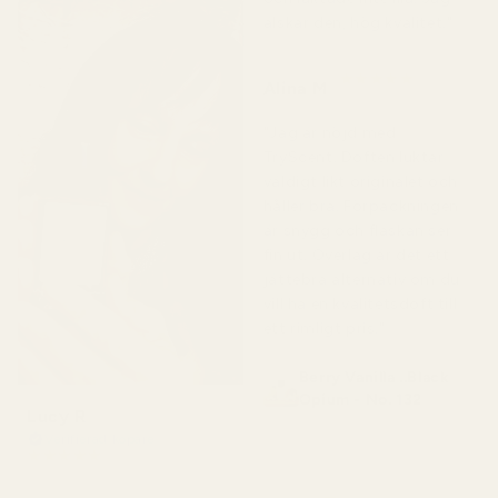
älskar den, hög kvalitet."
★
★
★
★
★
Alina M
för 5 månader sedan
"Jag är nöjd med
TryScent. Doften luktar
väldigt likt originalet och
håller bra. Förpackningen
är snygg och flaskan ser
fin ut. Överlag är det ett
jättebra alternativ om du
vill ha en kvalitetsdoft till
ett rimligt pris."
Berry Vanilla ..Black
Opium - No. 132
Lucy R
Verifierad köpare
★
★
★
★
★
för 4 månader sedan