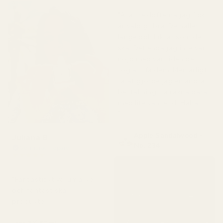
"Alla tre dofterna jag fick
är väldigt bra. De håller
länge och luktar som de
ska. Det enda jag inte var
nöjd med var tiden det
tog att få dem. Men ärligt
talat gjorde jag en andra
beställning, så räkna bara
med lite väntetid. Haha!
"
Apple Sandalwood -
Juliana B
No. 234
Verifierad köpare
★
★
★
★
★
för 4 månader sedan
"Fantastiskt varumärke
och fantastiska
produkter!"