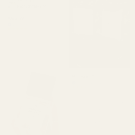
3X 50ml
Parfymflaskor
Alex W.
Verifierad köpare
★
★
★
★
★
för 2 dagar sedan
"En av mina favoritdofter.
Jag fick den väldigt
snabbt. Doftar så gott."
Michael T.
Verifierad köpare
★
★
★
★
★
för 2 dagar sedan
"Jag visste inte riktigt vad
jag skulle förvänta mig,
men det här imponerade
verkligen på mig. Den
luktar superfräscht och är