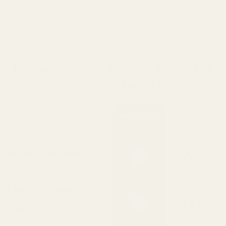
Oss vs. original
Du kan jämföra doft. Du bör också
jämföra matematik.
Våra dofter
Designermä
rken
Parfymkoncentration
Mer olja = längre hållbarhet
Håller 8–12 timmar på
huden
Håller längre än de flesta
designer-EDT