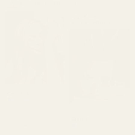
alltid."
Sage Cedar - No. 283
3X 50ml
Parfymflaskor
Castillo B.
Verifierad köpare
★
★
★
★
★
för 3 månader sedan
Clara P.
"Den luktar väldigt gott,
jag älskade den."
Verifierad köpare
★
★
★
★
★
för 2 dagar sedan