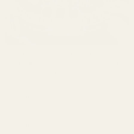
Tillverkad i anläggningar inom EU med
ingredienser och sammansättningar som
uppfyller IFRA:s krav.
Ftalatfri
Utan parabener
Vegansk
Djurförsöksfritt
IFRA-godkänd