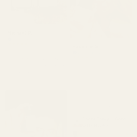
Michael R.
Verifierad köpare
★
★
★
★
★
Roxanne S
för 4 månader sedan
Verifierad köpare
★
★
★
★
★
"Det här är den typen av
för 5 månader sedan
doft som får dig att känna
"Produkten kom fram fint.
dig välfixad. Inte för stark,
Parfymen var inte trasig,
bara helt rätt. 👌"
läckte inte och var i gott
skick. Doften är perfekt
och luktade inte illa. Jag
älskar den, hög kvalitet."
Cocoa Tonka ... Good
Girl - No. 461