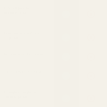
90% billigare än
designerpriset
Utan att kompromissa med
kvaliteten
Exakt samma doft som
originalet
Skapad med samma doftackord
Skickas inom 24 timmar
Inget väntande i butik
Djurförsöksfri formula
Rena ingredienser, säkra för
huden
60 dagars pengarna-
tillbaka-garanti
Älska den eller få full
återbetalning — inga frågor