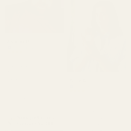
Alvarez P.
Verifierad köpare
★
★
★
★
★
för 4 månader sedan
"Jag har använt Creed
Aventus i flera år, men det
här är den närmaste dupe
Anne E.
jag har hittat, och till en
Verifierad köpare
★
★
★
★
★
bråkdel av priset.
för 4 månader sedan
Kombinationen av ananas
och vanilj sitter helt rätt."
"Produkten kom fram fint.
Parfymen var inte trasig,
Pineapple Smoke...
läckte inte och var i gott
Aventus - No. 288
skick. Doften är perfekt
och luktade inte illa. Jag