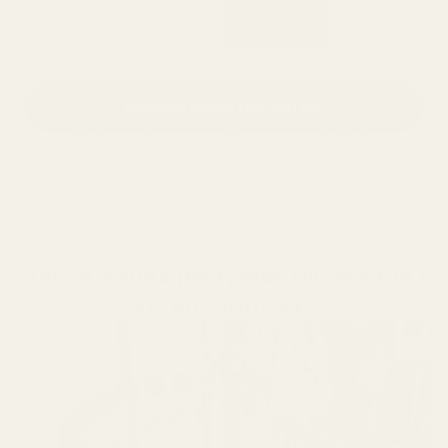
Bläddra bland fler dofter
Håller i 12+ timmar
älskad av 10 000+
60 dagars nöjdhetsgaranti
Varför känns parfymer tillverkade i
EU annorlunda?