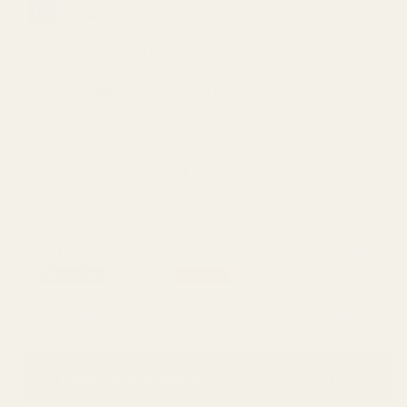
Versace Eros
(Designerpris: 2.741,98 kr)
Varar i upp till 12 timmar, 21 % koncentration
FULLSTÄNDIG BESKRIVNING
RENT MÄRKE
Kryddad
Date Night
Sommar
Strong
Skostorlek:
100 ml - vald av 8 av 10 kunder
Bestseller
Popular
100ML
50ML
30ML
2,25 kr / ml
3,50 kr / ml
4,33 kr / ml
Lägg i kundvagnen
224,99 kr
264,99 kr