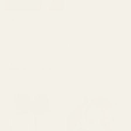
för 3 månader sedan
"Parfymerna doftar
perfekt, dofterna sitter
Lidis A.
kvar väldigt länge,
Verifierad köpare
★
★
★
★
★
fantastisk kvalitet."
för 2 månader sedan
"Den är perfekt och vacker
Robinson D.
🥰🥰🥰"
★
★
★
★
★
för 4 månader sedan
Saffron
"Luktar precis som Luna
Amber...Rouge 540 -
Rossa Carbon, men är
No. 466
mycket billigare. Kan inte
fatta hur lik den är."