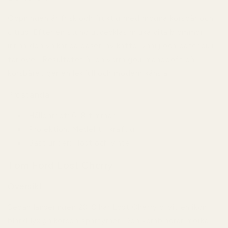
Öppningen är frisk och fruktig med mogna körsbär och
citrus. Efter en stund utvecklas mjuka vita blommor
innan den välkända basen av kaffe, vanilj och patchouli
tar över. Resultatet är en varm gourmanddoft där
körsbäret ger en lekfull och modern känsla.
Prestanda
Hållbarhet:
6–8 timmar
Projektion:
Medel till kraftig
Bäst under:
Höst och vinter
Tom Ford Lost Cherry
Översikt
Sedan lanseringen 2018 har Lost Cherry blivit en ikon
bland lyxiga körsbärsparfymer. Den kombinerar mörka