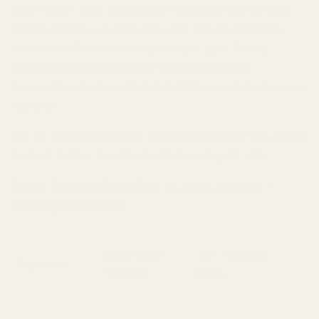
Black Opium Over Red bygger vidare på den ikoniska
kombinationen av kaffe och vanilj från Black Opium-
serien och tillför ett saftigt körsbär. Lost Cherry
erbjuder istället en mörkare och mer elegant
komposition med svart körsbär, bittermandel och varma
tränoter.
Om du funderar på vilken av dessa parfymer som passar
dig bäst hjälper den här jämförelsen dig att välja.
Black Opium Over Red vs Lost Cherry –
snabb jämförelse
Black Opium
Tom Ford Lost
Egenskap
Over Red
Cherry