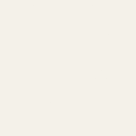
Lanseringsår
2024
2018
Fruktig
Doftfamilj
Amber Floral
gourmand
Svart körsbär,
Körsbär,
Huvudnoter
bittermandel,
kaffe, vanilj
tonkaböna
Hållbarhet
6–8 timmar
5–7 timmar
Medel till
Projektion
Medel
kraftig