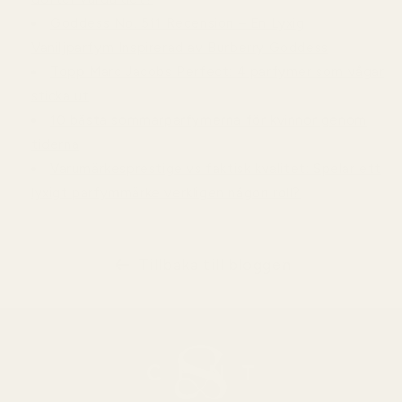
Goddess No. 511 Recension – En Lyxig
Vaniljparfym Inspirerad av Burberry Goddess
Topp Marc Jacobs Perfect: 4 parfymer som vågar
sticka ut
10 bästa sommarparfymerna för kvinnor genom
tiderna
Varumärkesprestige vs faktisk kvalitet: Spelar ett
lyxigt parfymmärke verkligen någon roll?
Tillbaka till bloggen