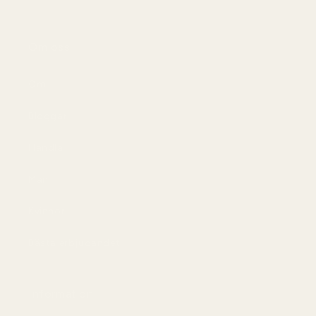
Om oss
Om
Bloggar
Handla
Män
Kvinnor
Bästa erbjudandet
Information