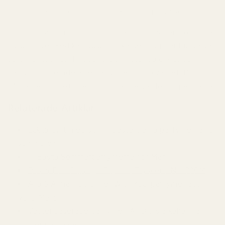
tränoter skapar en mer sofistikerad upplevelse.
Om du gillar den beroendeframkallande stilen hos
Black
Opium Over Red
kan du utforska det noggrant utvalda
sortimentet hos
TryScent
. Där hittar du exklusiva
parfyminspirerade alternativ med hög kvalitet, lång
hållbarhet och ett betydligt bättre värde för pengarna.
Relaterade Artiklar
Lukta dyrt med stil: 11 bästa träiga parfymerna för
sommaren
11 Bästa Sommarparfymerna för Män
Bästa Dior Sauvage Dupen | Tryscent No. 338M
Alla 6 Armani Stronger With You-parfymer att
Välja Mellan
Vattenbaserade parfymer: Är Diors alkoholfria
dofter värda det?