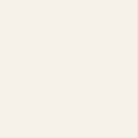
Integritetspolicy
Användarvillkor
Återbetalning och returer
Leveranspolicy
AI-bakgrund
Frånträd avtal här
Contact
Driftsbolag:
Lancer Properties LLC
Phone:
+18883736114