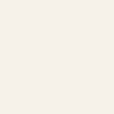
Doftnoter
Toppnoter
Körsbär
Grön mandarin
Hjärtnoter
Apelsinblomma
Jasmin
Svart te
Basnoter
Kaffe
Vanilj
Patchouli
Doftprofil