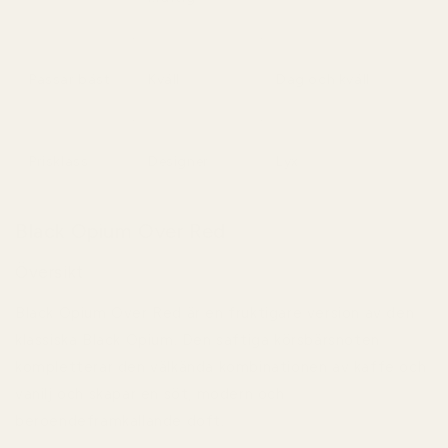
Passar bäst
Kväll
Dag och kväll
Prisklass
Designer
Lyx
Black Opium Over Red
Översikt
Black Opium Over Red är en fruktigare version av den
klassiska Black Opium. Den saftiga körsbärsnoten
kompletterar den välkända kombinationen av kaffe och
vanilj och skapar en söt, modern och
beroendeframkallande doft.