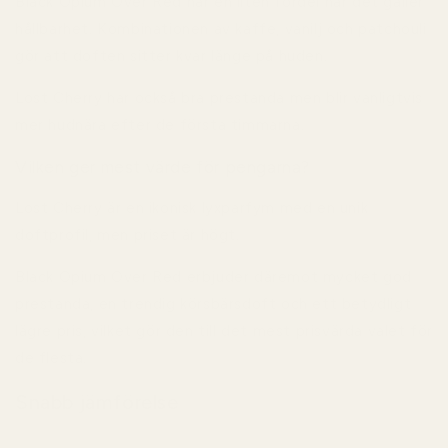
Black Opium Over Red har en liten fördel när det gäller
hållbarhet. Kombinationen av kaffe, vanilj och patchouli
gör att doften sitter kvar länge på huden.
Lost Cherry har också bra prestanda men blir vanligtvis
mer hudnära efter de första timmarna.
Vilken ger mest värde för pengarna?
Lost Cherry är en ikonisk lyxparfym med en unik
doftprofil, men priset är högt.
Black Opium Over Red erbjuder däremot mycket god
prestanda, en trendig körsbärsdoft och ett betydligt
lägre pris, vilket gör den till det mest prisvärda valet för
de flesta.
Snabb jämförelse