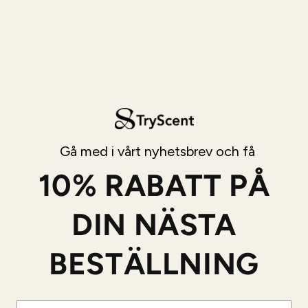
Tonkaböna
Sandelträ
Perubalsam
Doftprofil
Lost Cherry öppnar med en intensiv och realistisk
körsbärsdoft som snabbt får djup av bittermandel och
likör. Under utvecklingen blir doften mjukare genom ros
Gå med i vårt nyhetsbrev och få
och jasmin innan den avslutas med varma träslag och
10% RABATT PÅ
tonkaböna.
Jämfört med Black Opium Over Red känns den mer
DIN NÄSTA
elegant, djup och komplex.
BESTÄLLNING
Prestanda
Hållbarhet:
5–7 timmar
Projektion:
Medel
Email