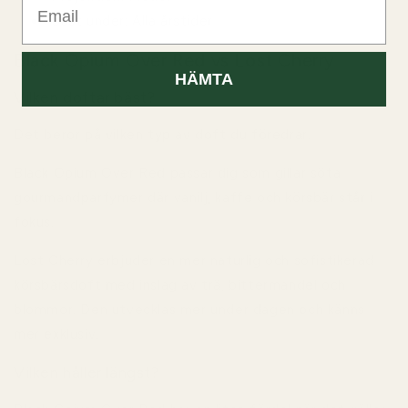
Bäst under:
Alla årstider
Black Opium Over Red vs Lost Cherry
HÄMTA
Vilken doftar bäst?
Det beror på vilken typ av doft du föredrar.
Black Opium Over Red passar dig som gillar söta
gourmandparfymer där vanilj, kaffe och körsbär står i
fokus.
Lost Cherry erbjuder en mer naturlig och sofistikerad
körsbärsdoft med inslag av trä, bittermandel och
blommor. Den utvecklas mer under dagen och känns
mer exklusiv.
Vilken håller längst?