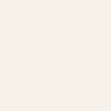
körsbär med körsbärslikör, bittermandel och krämiga
tränoter för en elegant och sofistikerad
doftupplevelse.
Doftnoter
Toppnoter
Svart körsbär
Körsbärslikör
Bittermandel
Hjärtnoter
Turkisk ros
Jasmin Sambac
Griotte-sirap
Basnoter