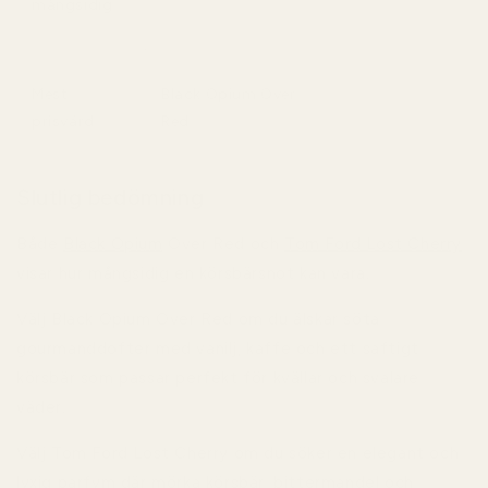
mångsidig
Mest
Black Opium Over
prisvärd
Red
Slutlig bedömning
Både
Black Opium
Over Red
och
Tom Ford Lost Cherry
visar hur mångsidig en körsbärsnot kan vara.
Välj
Black Opium Over Red
om du älskar söta
gourmanddofter med vanilj, kaffe och ett saftigt
körsbär som passar perfekt för kvällar och svalare
väder.
Välj
Tom Ford Lost Cherry
om du söker en elegant och
lyxig parfym där mörka körsbär, bittermandel och