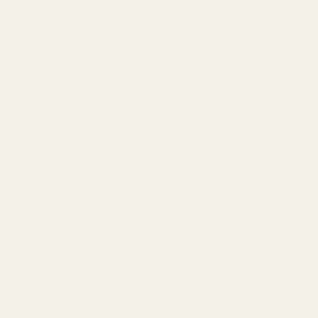
Kategori
Vinnare
Sötaste
Black Opium Over
doften
Red
Mest
Lost Cherry
komplex
Bäst
Black Opium Over
hållbarhet
Red
Mest
Lost Cherry