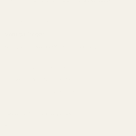
5. Kombinera med neutrala hudvårdsprodukter
Friska herrdofter fungerar bäst tillsammans med rena
och diskreta produkter.
Vanliga frågor
Är Tryscent No. 338M lik Dior Sauvage?
Ja. Den fångar bergamottfräschören och den
ambroxandrivna maskulina känslan väldigt väl.
Hur länge håller No. 338M?
De flesta upplever cirka 6 till 9 timmars hållbarhet
beroende på hud och applicering.
Passar den för vardagsbruk?
Absolut. Den friska träiga strukturen gör den väldigt
mångsidig.