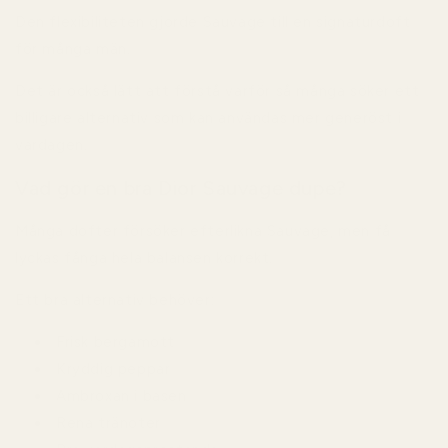
Den flexibiliteten gjorde Sauvage till en signaturdoft
för många män.
Det är också lätt att förstå varför så många söker ett
billigare alternativ som kan användas mer generöst i
vardagen.
Vad gör en bra Dior Sauvage dupe?
Många dofter försöker efterlikna Sauvage, men få
lyckas fånga hela balansen korrekt.
Ett bra alternativ behöver:
Frisk bergamott
Kryddig peppar
Ambroxan i basen
Rena tränoter