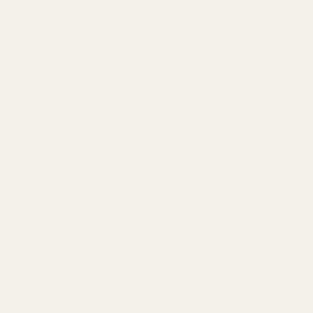
Tryscent officiella butik
har blivit populär bland
parfymintresserade eftersom märket fokuserar på
användbara designerinspirerade dofter istället för
överdrivet söta kompositioner.
No. 338M blev särskilt populär eftersom Sauvage-DNA
fungerar så bra för modern vardagsanvändning.
Doften känns:
Fräsch utan att bli generisk
Maskulin utan överdriven tyngd
Modern utan att kännas trendjagande
Enkel att bära nästan överallt
Det förklarar varför den blivit en herrfavorit och en av
Tryscents bästsäljare.