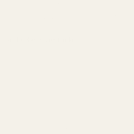
Ambroxan,
Ambroxan,
Basnoter
Cederträ,
Tränoter, Mysk
Labdanum
Jämförelse av prestanda
Tryscent No.
Egenskap
Dior Sauvage
338M
7 till 10
6 till 9
Hållbarhet
timmar
timmar
Medium till
Projection
Stark
stark