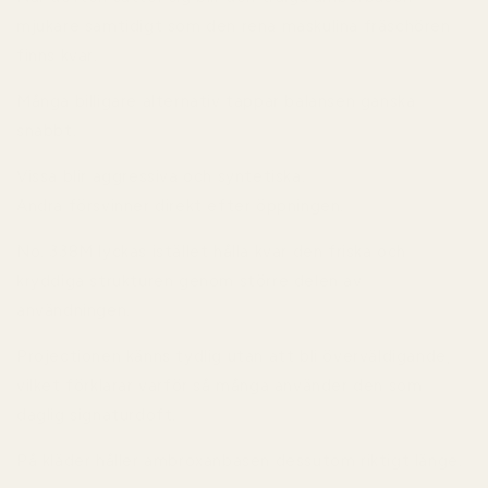
mjukare samtidigt som den rena maskulina fräschören
finns kvar.
Många billigare alternativ tappar balansen ganska
snabbt.
Vissa blir aggressiva och syntetiska.
Andra försvinner direkt efter öppningen.
No. 338M lyckas istället hålla kvar den friska och
kryddiga strukturen genom större delen av
användningen.
Projectionen känns tydlig utan att bli överväldigande,
vilket förklarar varför så många använder den som
daglig signaturdoft.
På kläder håller ambroxanbasen dessutom riktigt länge.