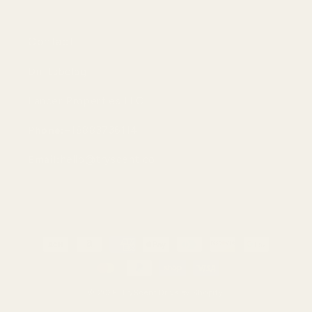
Contact
Driftsbolag:
Lancer Properties LLC
Phone:
+18883736114
Email:
hello@tryscent.co
Betalningsmetoder
© 2026,
TryScent
Drivs av Shopify