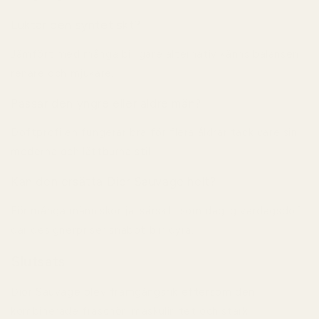
Luktar den syntetiskt?
Jämfört med många billigare alternativ känns balansen
renare och mjukare.
Passar den yngre eller äldre män?
Doftprofilen fungerar bra för flera åldrar tack vare sin
moderna och lättburna stil.
Kan den ersätta Dior Sauvage helt?
För många människor ja, särskilt som daglig vardagsdoft
där designerpriser snabbt blir dyra.
Slutsats
Dior Sauvage blev framgångsrik eftersom den
kombinerade fräschör, maskulinitet och stark