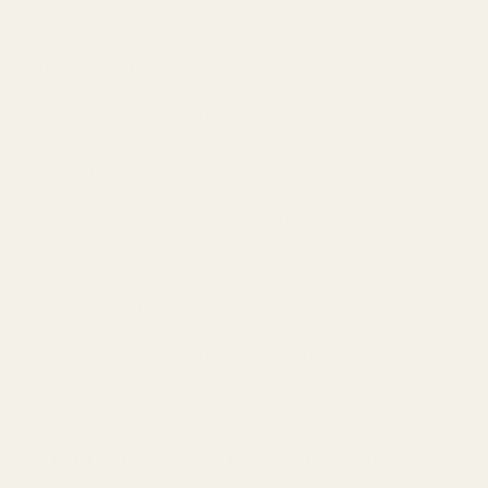
känslan av Sauvage utan den höga prislappen.
Snabbt svar
Ja. Det finns flera billigare alternativ till Dior Sauvage,
men ett av de mest övertygande är
Tryscent No. 338M
inspirerad av Sauvage.
Den fångar den friska bergamottöppningen, den
kryddiga maskuliniteten och den ambroxandrivna dry-
downen som gjort Sauvage så populär, samtidigt som
priset är betydligt lägre än originalet.
No. 338M har dessutom blivit en herrfavorit och en
bästsäljare hos
Tryscent
tack vare sin mångsidiga
vardagsprestanda.
Varför Dior Sauvage blev så populär