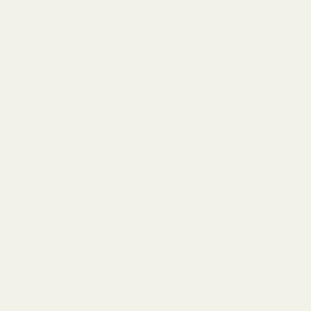
Finns det ett billigare
alternativ till Dior Sauvage:
Tryscent No. 338M
4 JUNI 2026
Share
Få herrparfymer har påverkat den moderna
parfymmarknaden lika mycket som Dior Sauvage.
Den skarpa bergamotten.
Den torra kryddigheten.
Den rena ambroxanbasen.