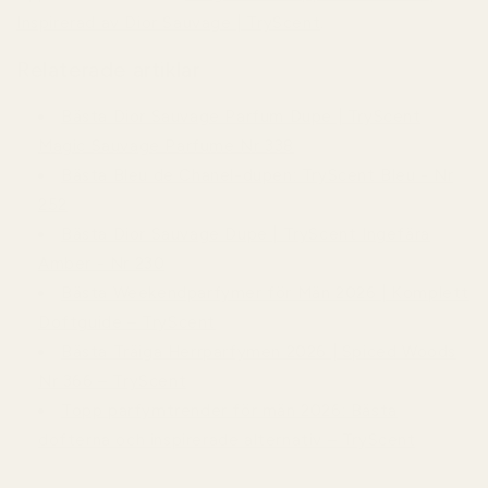
Inspirerad av Dior Sauvage | TryScent
.
Relaterade artiklar
Bästa Dior Sauvage Parfum Dupe | TryScent
Magic Sauvage Parfume Nr 338
Bästa Bleu de Chanel-dupen: TryScent Bleu - Nr
252
Bästa Dior Sauvage Dupe | TryScent Ingefära
Amber - Nr 230
Bästa Weekendparfymer för Män 2026 | Komplett
Doftguide – TryScent
Bästa Träiga Herrparfymen 2026 | Spiced Woods
Nr 366 – TryScent
Topp parfymtrender för män 2026: Bästa
dofterna och inspirerade alternativ – TryScent