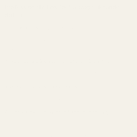
Professionella tips för Sauvage-liknande
dofter
1. Spraya försiktigt inomhus
Ambroxandofter kan projicera starkt i mindre
utrymmen.
2. Applicera på kläder för längre hållbarhet
Friska träiga dofter sitter ofta längre på tyg.
3. Använd färre sprays i värme
Hög temperatur förstärker projection tydligt.
4. Undvik overspraying på kontor och flyg
Ambroxan kan kännas skarp i trånga miljöer.