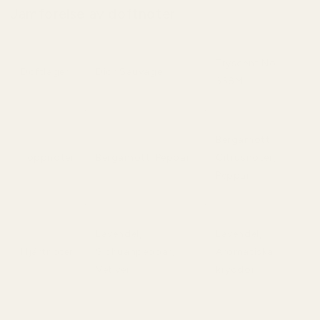
Jämförelse av doftnoter
Tryscent No.
Doftlager
Dior Sauvage
338M
Bergamott,
Toppnoter
Bergamott, Peppar
Citrusnoter,
Peppar
Lavendel,
Lavendel,
Hjärtnoter
Sichuanpeppar,
Aromatiska
Vetiver
kryddor