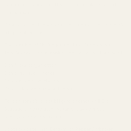
vardagsprestanda på ett sätt som tilltalade väldigt
många män.
Populariteten skapade också en enorm efterfrågan på
billigare alternativ.
Tryscent No. 338M fungerar så bra eftersom den
förstår exakt vad människor uppskattar med originalet:
Den friska bergamotten.
Den torra kryddigheten.
Den rena ambroxanbasen.
Den enkla vardagsanvändningen.
För den som söker ett billigare alternativ till Dior
Sauvage är detta utan tvekan ett av de mest
övertygande valen just nu.
Upptäck doften här:
Bergamott Peppar Ambroxan |