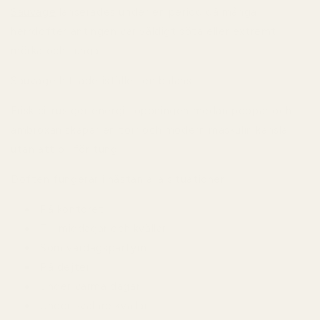
Sauvage
lanserades under en period då många
herrdofter antingen var väldigt söta eller extremt
mörka och tunga.
Sauvage hittade istället en balans.
Frisk citrus ger energi i öppningen medan peppar och
ambroxan skapar en torr och modern maskulin känsla
utan att bli för tung.
Doften fungerar i nästan alla situationer:
På kontoret
Till middagar och kvällar
Som vardagsparfym
På dejter
Under varma dagar
Under svalare kvällar