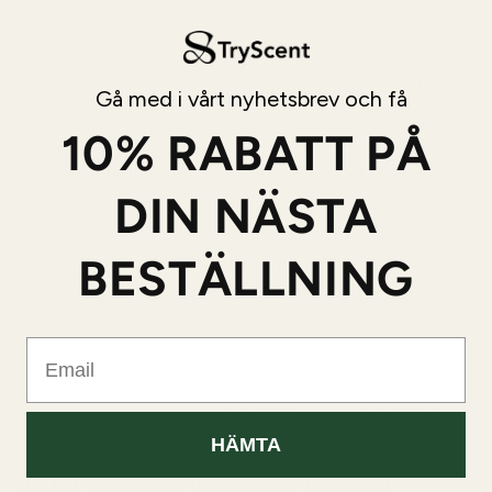
Bästa säsong
Året runt
Året runt
Gå med i vårt nyhetsbrev och få
10% RABATT PÅ
Vardagsanvändning
Utmärkt
Utmärkt
DIN NÄSTA
BESTÄLLNING
Premium
Betydligt
Prisnivå
designerpris
mer prisvärd
Email
Frisk träig
Frisk träig
Stil
aromatisk
aromatisk
HÄMTA
Varför så många män väljer Tryscent