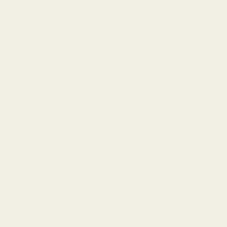
Kvinnor
Bästa erbjudandet
Information
Integritetspolicy
Användarvillkor
Återbetalning och returer
Leveranspolicy
AI-bakgrund
Frånträd avtal här