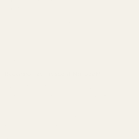
Bra vardagsprestanda
Modern projection utan att bli tung
Vissa dupes blir för syntetiska.
Andra tappar den luftiga fräschören som gör Sauvage
attraktiv.
En bra alternativdoft ska kännas ren, modern och
maskulin genom hela användningen.
Recension av Tryscent No. 338M
Tryscent No. 338M Inspirerad av Sauvage
levererar
direkt den citrusfriska och ambroxandrivna känslan som
gjort Sauvage så välkänd.
Bergamotten känns frisk och skarp med en torr
kryddighet som utvecklas snabbt efter applicering.
När doften sätter sig blir den träiga amberbasen