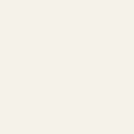
Sauvage blev snabbt en av världens mest igenkännbara
herrdofter eftersom den känns fräsch, maskulin och
enkel att bära nästan överallt.
Populariteten skapade också ett ganska tydligt
problem.
Priset.
Många män älskar doftprofilen i Sauvage men vill inte
lägga designerpriser varje gång flaskan börjar ta slut.
Därför fortsätter sökningarna efter billigare alternativ
till Dior Sauvage att öka.
Den goda nyheten är att det idag finns flera alternativ
som fångar samma friska och träiga DNA på ett
imponerande sätt.
En doft sticker dock ut lite extra för den som vill ha