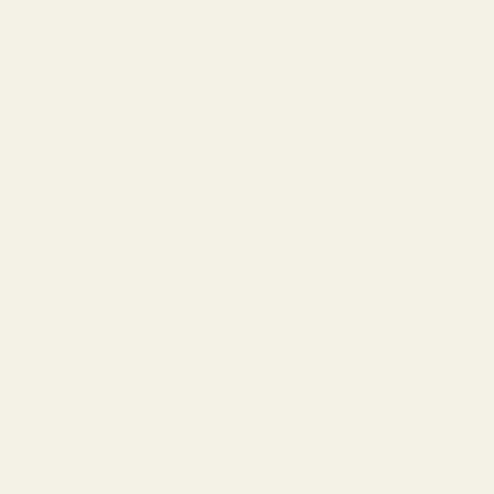
n alla som
get som luktar
de originalet
ingen. De fångar
 som ger
tiga upplevelsen.
räschören som
r vardaglig