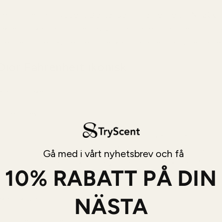
heit-dupen är
TryScent Doftar som... Fahrenheit - Nr 206
.
akteristiska blandningen av violblad, läder, tränoter och rö
hrenheit till en av de mest igenkännbara herrparfymerna g
Dior Fahrenheit ikonisk
 aldrig säkert.
r den blev oförglömlig.
e Fahrenheit dominerades herrparfymer av klassiska fougè
. Fahrenheit kom istället med något helt annorlunda. Viol
Gå med i vårt nyhetsbrev och få
kryddor och en bensinliknande värme som chockade många 
10% RABATT PÅ DIN
NÄSTA
anisk, varm, torr och sensuell samtidigt.
t sin personlighet.