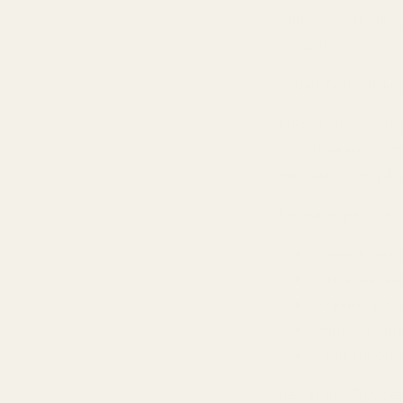
stiga. Många vill
sprayar.
Sedan finns diskus
Många långvariga p
och starkare än m
människor ser på 
En bra dupe löser 
Lägre kostna
Liknande lä
Enklare att
Mindre beho
Starkare pri
Det är där TryScen