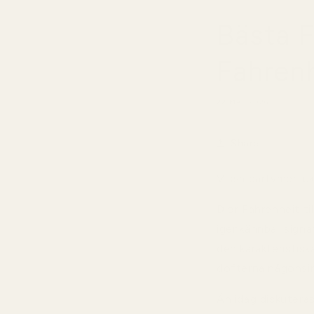
Bästa F
Fahren
22 MAJ 2026
Share
Vissa parfymer luk
Dior Fahrenheit
ti
igenkännbar signa
den karakteristisk
dofterna någonsin
Än idag diskutera