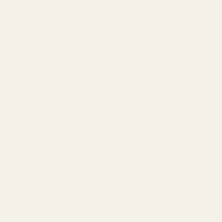
Öppningen känns g
parfymen varmare,
amber och rökig v
om idag.
Väldigt få parfym
Fahrenheit gör ex
Doften utstrålar 
maskulin utan att
sällan skapa samm
En annan anledning
Många parfymer lu
väl lärt känna dof