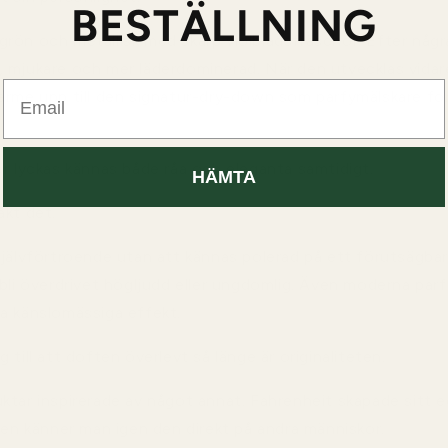
BESTÄLLNING
rön och metallisk med skarp violbladsfräschör. Efter några
 mjukare och mer läderdominerad. När den utvecklas vidar
Email
ärme upp till den signatur-dry-down som parfymälskare fo
er lyckas kännas både råa och eleganta samtidigt.
HÄMTA
akt det.
självförtroende utan att kännas polerad på ett förutsägbar
 bli överdrivet högljudd eller ungdomlig. Även moderna par
a känslomässiga effekt.
 till att doften överlevt så länge är originaliteten.
ktar inspirerade av något annat. Fahrenheit skapade sitt
ten känner man igen den direkt på andra människor.