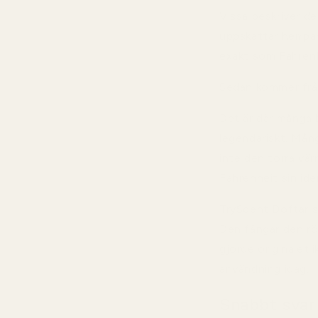
Vissa beskriver d
uppskattar herrpa
exakt som Fahrenh
Sedan kommer fråg
Det är där många b
legendariskt. Mån
inte den torra vä
Fahrenheit sin ide
TryScent Doftar s
Den fångar den rö
gjorde originalet
användning idag.
Snabbt svar