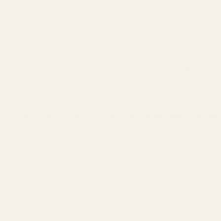
titet är ovanlig inom modern parfym.
ka enkelt.
 en regelbunden favorit blir designerpriser svåra att motiv
atiskt använda färre sprays för att få flaskan att räcka l
 stark dupe blir riktigt intressant.
öker efter ett alternativ till Fahrenheit
gen anonym bakgrundsdoft.
den älskar vanligtvis DNA:t specifikt. De söker den där v
iol som känns mogen, självsäker och lite rebellisk.
r om vardagsanvändning.
lir svårare att försvara som dagliga signaturdofter när pr