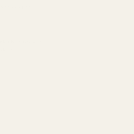
 varje gång de
de rikare, rökigare
 det hur