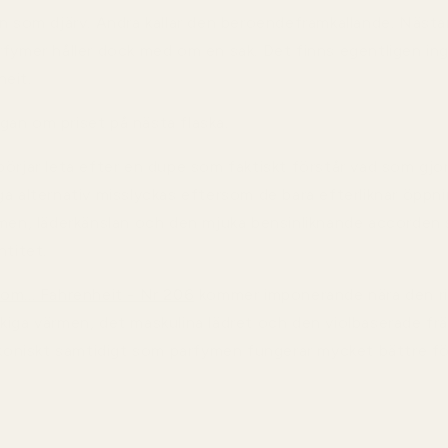
en som djärv. Andra kallar den beroendeframkallande. Nästa
rfymer håller dock med om en sak. Det finns egentligen in
eit.
an om priset på nästa flaska.
örjar leta efter en dupe som faktiskt förstår vad som gjor
ga alternativ misslyckas eftersom de bara efterliknar öppn
rmen, läderkänslan och den mjuka bensinliknande accorden
ntitet.
om... Fahrenheit - Nr 206
kommer imponerande nära den rik
kiga värmen, det maskulina lädret och den violbaserade f
 ikoniskt samtidigt som parfymen fungerar mycket bättre fö