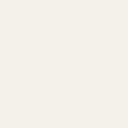
nt
at en lika
oter, kryddor och
 unika maskulina