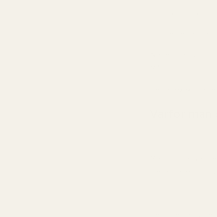
Den typen av iden
Problemet är gans
När en parfym blir
Många börjar autom
Det är exakt där en
Varför män s
Fahrenheit är in
Män som använder 
mellan läder och v
Problemet handla
Designerparfymer b