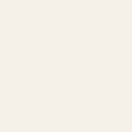
 kunna använda sin favoritdoft utan att tänka på kostnaden
sionerna kring reformuleringar.
arfymentusiaster tycker att äldre Fahrenheit-flaskor lukta
oderna versioner. Oavsett hur exakt det stämmer påverkar
värde.
flera problem samtidigt:
d för daglig användning
der- och viol-DNA
 använda generöst
v av att spara på parfymen
svärde
t Doftar som... Fahrenheit - Nr 206 sticker ut.