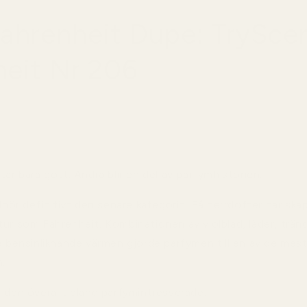
ahrenheit Dupe: TrySce
heit Nr 206
tar bara gott. Andra blir en del av parfymhistorien.
llhör definitivt den senare kategorin. Få herrdofter har skap
tur som Fahrenheit. Kombinationen av violblad, läder, trän
a bensinliknande värmen gjorde parfymen till en av de mest
.
s den överallt bland parfymintresserade.