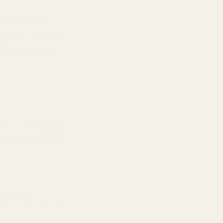
 minuter blir
e byggs tränoter,
rtfarande pratar
t sätt. Den känns
fymreleaser lyckas
 eget DNA. När man