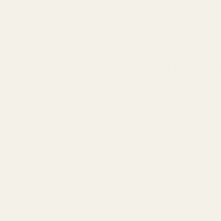
Den bästa Fahren
återskapar den kar
som gjort Dior Fa
Därför blev 
Fahrenheit luktade
Det är exakt därfö
När Dior lanserad
aromatiska dofter
läder, tränoter, 
luktade på den.
Doften kändes mek
Det gav Fahrenhei