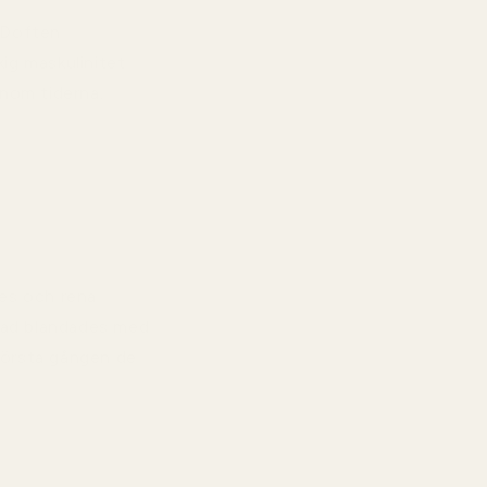
 Doften
kig maskulinitet
enom tiderna.
res och rena
blad blandades med
första gången de