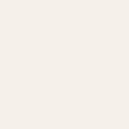
era gång på gång.
ängre.
arma kontrasten
iserna fortsätter