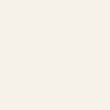
igt passar den
ör ung eller
vänder den inte
ndet. Många blir
r mer än man vill
or Le