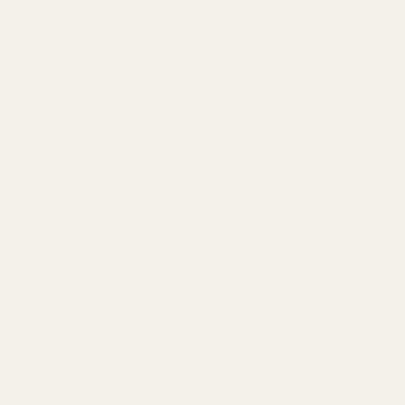
jämfört med nyare
En stark dupe löse
Lägre kostn
Liknande blo
Enklare att 
Mindre stres
Starkare kän
Det är där TryScen
TryScent Nr 
TryScent Nr 196 i
Första sprayen kän