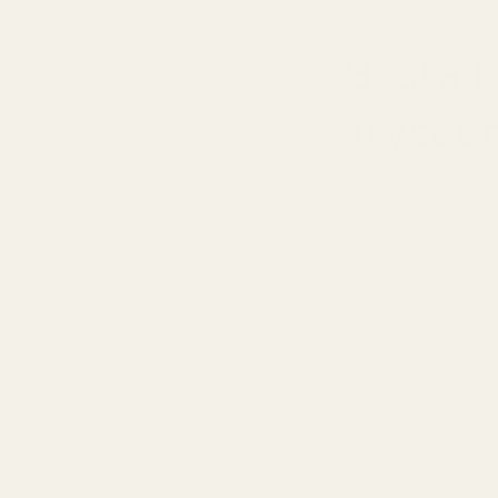
Bästa M
Tryscen
22 MAJ 2026
Share
Vissa parfymer för
En spray räcker fö
mer genomtänkta. 
patchouli skapar e
sätt.
Sedan kommer pri