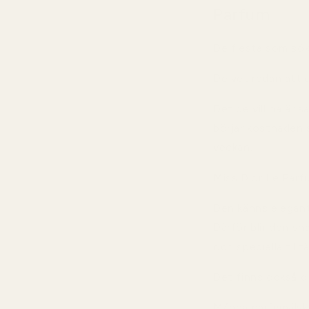
Parfum
De flesta som söke
De vet redan att o
Det de vill ha är s
börjar kostnaden s
veckan.
Miss Dior Le Parf
Den känns elegant
Därför blir den sn
och speciella tillfä
Det finns också di
Många parfymälska