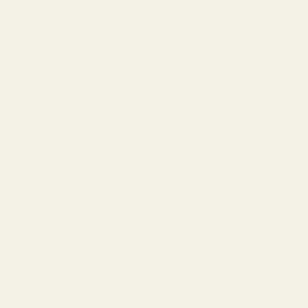
ånga börjar leta efter en riktigt bra dupe som fångar sam
tan att kosta som en designerparfym varje gång flaskan tar
om... Miss Dior Le Parfum - Nr 196
lyckas väldigt bra med 
gheten, den varma sötman och den mjuka dry-downen som g
nnor.
or Le Parfum-dupen är TryScent Doftar som... Miss Dior L
den rosiga, ambriga och vaniljrika känslan som gjort Dior-or
elegant, feminint och mjukt på huden samtidigt som priset
Miss Dior Le Parfum så ikonisk