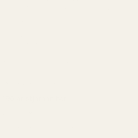
 batcher. Sådana samtal dyker ofta upp i parfymforum oc
r flera saker samtidigt:
ad per användning
mig amber-karaktär
använda dagligen
s kring att överanvända parfymen
sla av värde
t Nr 196 verkligen sticker ut.
196 är stjärnan här
nspirerad av Miss Dior Le Parfum
ns direkt bekant för den som känner till Dior-originalet.