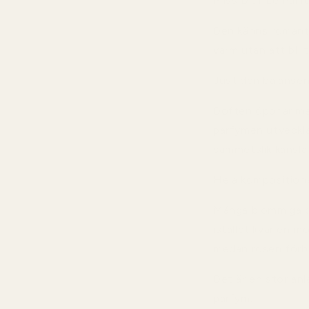
Miss Dior Le Parfu
Den känns romanti
varm utan att bli 
Just den balansen
Doften öppnar med
parfymen utvecklas
sammetslik känsla
Hela komposition
Många blommiga dam
istället kvar en m
medan rosen förbli
Det är en stor anl
parfym.