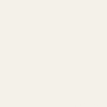
Den fungerar perfe
kvinnor som vill b
trendig.
Det finns också en 
Doften känns som 
bara för hur den l
Problemet uppstår 
Lyxiga blomdofter
också försiktiga 
tänka på.
Det är därför välgj
Varför kvinn