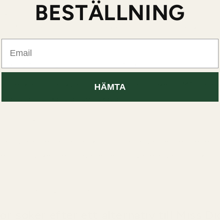
BESTÄLLNING
kt till middagar, dejter, bröllop och svalare kvällar. Samtid
ära något feminint och sofistikerat utan att doften känns f
Email
tydlig koppling till Diors estetiska värld.
sidenklänningar, kvällsljus och elegant makeup. Många an
HÄMTA
uktar utan för känslan den skapar.
när flaskan börjar ta slut.
 är dyra att ersätta, särskilt om man använder dem regelbu
med hur mycket de sprayar eftersom varje användning kosta
orda dupes blivit allt mer populära.
or söker efter ett alternativ till Miss Di