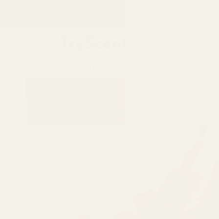
till
Tillbaka till skolan
innehåll
Hitta din
Till Honom
Till Henne