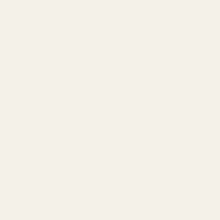
Det är ofta där m
eleganta känsla u
TryScent Doftar s
den fylliga blomi
populärt bland kvi
Snabbt svar
Den bästa Miss Di
Doften återskapar 
Resultatet känns 
lägre.
Därför blev 