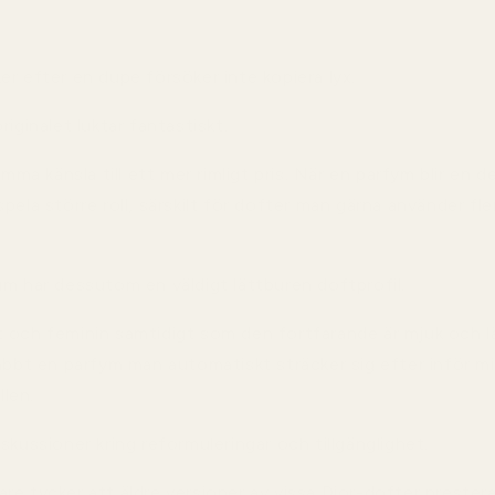
r efter en dupe försöker inte kopiera lyx.
riginalet luktar fantastiskt.
amma känsla till ett mer rimligt pris. När en parfym blir en 
pela större roll, särskilt för dofter man gärna använder fle
um har dessutom en väldigt lättburen doftprofil.
 och feminin samtidigt som den fortfarande är mjuk och lä
abbt en parfym man automatiskt sträcker sig efter inför mi
llen.
skussioner kring reformuleringar och tillgänglighet.
re tycker att äldre versioner av vissa Dior-dofter preste