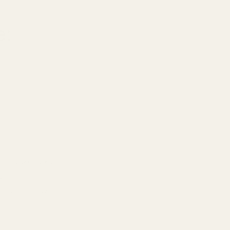
e:
re. Smyckena känns
anilj och
t väldigt lyxigt