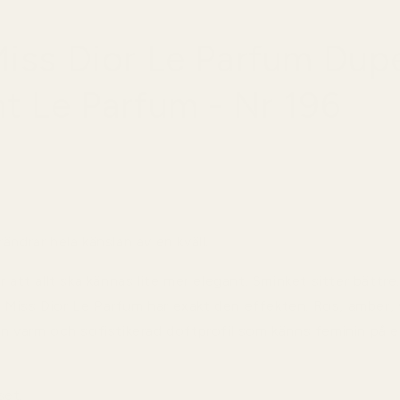
iss Dior Le Parfum Dup
t Le Parfum - Nr 196
ändrar hela känslan av en kväll.
r att allt ska kännas lite mer elegant. Sminket sitter bätt
Miss Dior Le Parfum har exakt den effekten. Ros, amber, v
n varm och sofistikerad doftprofil som känns feminin på et
set.