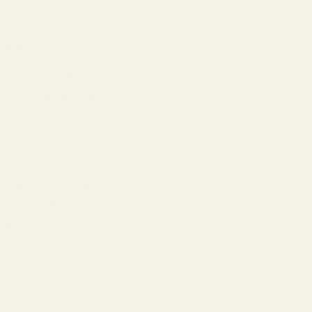
ma romantiska och
 slut.
det. Den behåller
jort originalet så
e Parfum - Nr 196.
iginalet ikoniskt.
 är betydligt