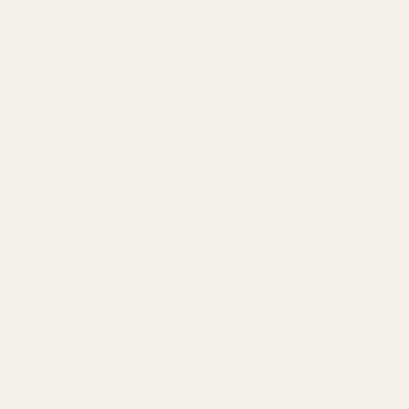
del av vardagen
ra gånger i
tt att bära.
ddagar, kvällar ute
rade annorlunda