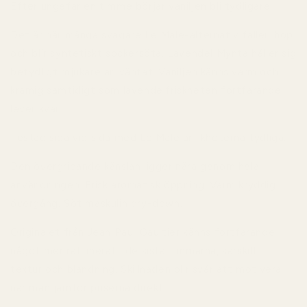
Efter ungefär en timme börjar vaniljen bli tydligare.
Det är här många svagare Le Male-alternativ faller ihop
och blir syntetiskt sockersöta. Lavendel Mynta håller sig
betydligt mjukare än väntat. Vaniljen känns varm och
krämig samtidigt som lavendelfriskheten fortfarande
lever kvar.
Testad sida vid sida med Le Male är likheterna tydliga.
Den övergripande känslan ligger nära genom hela
användningen. Frisk aromatisk öppning. Varm kryddig
övergång. Söt maskulin dry-down.
Originalet från Jean Paul Gaultier känns fortfarande
något mer raffinerat i de sista timmarna, särskilt i
textur och blandning. Skillnaden blir svår att motivera
när man jämför priserna direkt.