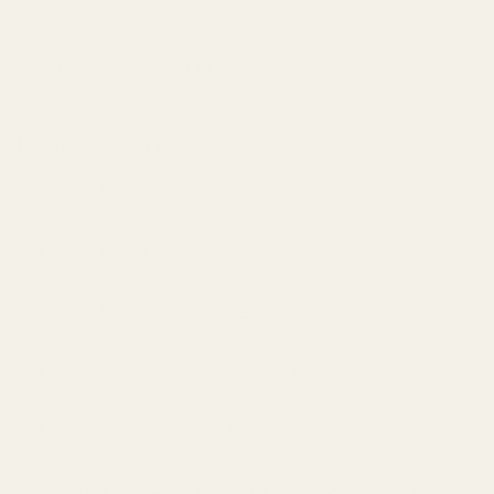
marknaden idag.
Shoppa här:
Lavendel Mint Vanilj | Inspirerad av Le Male
| TryScent
Relaterade artiklar
Den Bästa Paco Rabanne 1 Million-Dupen | Kanel
Läder - Nr 275
Den Bästa Tom Ford Ombre Nomade-Dupen |
Midnight Oud - Nr. 286M
Den Bästa Valentino Uomo Born in Roma-Dupen |
TryScent Nr 360
Bästa Acqua di Gio-dupen | Doftar som... Acqua Di
Gio - Nr 221
Bästa Jean Paul Gaultier Le Male Dupe 2026 (Ärlig
Recension) – TryScent
Bästa Dior Sauvage Dupe | TryScent Ingefära