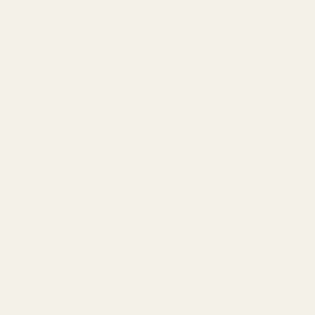
beroende på hudtyp, väder och mängd applicering.
Passar denna parfym för vardagsbruk?
Ja. Den fungerar särskilt bra under kvällar, kallare väder
och sociala sammanhang.
Vad är skillnaden mellan en dupe och en kopia?
En dupe är en inspirerad parfym med eget varumärke.
En förfalskning försöker imitera originalprodukten och
förpackningen olagligt.
Är denna parfym för söt för kontoret?
Inte om den appliceras försiktigt. Två sprays brukar
räcka för att hålla den ren och professionell inomhus.
Vilken storlek ska jag börja med?
50ml är en bra startstorlek om du först vill testa hur