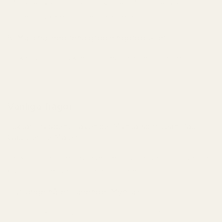
På halsen kan sötman bli tyngre. På bröstet känns
doften mjukare och mer balanserad.
5. Matcha med rena groomingprodukter
Friska duschprodukter och neutrala deodoranter
fungerar bättre än söta body products med denna
doftprofil.
Vanliga frågor
Luktar TryScent Lavendel Mynta som Jean Paul
Gaultier Le Male?
Ja. Kombinationen av lavendel, mynta, vanilj och varma
kryddor ligger väldigt nära originalets stil.
Hur länge håller Lavendel Mynta?
De flesta kan förvänta sig ungefär 6 till 9 timmar