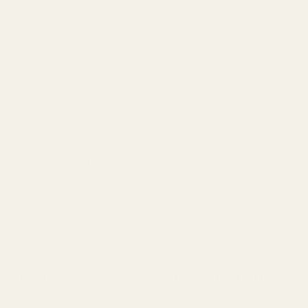
Kvalitetsnivån spelar också stor roll.
TryScents parfymer tillverkas inom EU, är veganska,
cruelty-free och IFRA-kompatibla. Det gör att doften
känns betydligt mer genomarbetad än många billiga
kopior online.
Koncentrationen är också viktig.
Svagare alternativ försvinner snabbt eller blir skarpa i
dry-downen. Lavendel Mynta håller sig mjukare och mer
lättburen genom hela användningen.
Vaniljen känns varm och mjuk istället för klibbig eller
tung.
Vem passar Lavendel Mynta - Nr 247 för?
Personen som gillar kvällsliv