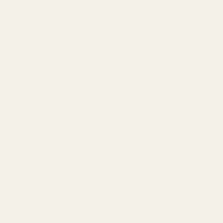
TryScent Lavendel Mynta - Nr 247 kommer
imponerande nära den balansen.
TryScent Lavendel Mynta - Nr 247
Recension
TryScent Lavendel Mynta - Nr 247
känns direkt bekant
om du redan känner till Jean Paul Gaultier Le Male.
Öppningen träffar direkt med aromatisk lavendel och
sval mynta. Känslan är frisk, lätt söt och ren på exakt
det sätt folk förknippar med originalet.
Kardemumman tillför värme under friskheten utan att
göra doften tung. Bergamott skärper öppningen
ytterligare medan artemisia ger en lätt örtig kant som
hindrar parfymen från att bli för söt.