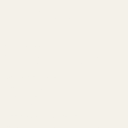
Den här typen av doft fungerar väldigt bra på
restauranger, barer och kvällsaktiviteter eftersom
kombinationen av vanilj och lavendel känns attraktiv och
lättillgänglig.
Kontorspersonen
Applicerad försiktigt fungerar den aromatiska
friskheten förvånansvärt bra även på jobbet.
Nybörjaren inom parfym
Le Male blev populär delvis för att den är lätt att
uppskatta direkt. Lavendel Mynta ger samma lättburna
stil utan att kräva en dyr investering.
Den nostalgiska parfymälskaren
Många entusiaster älskar fortfarande originalets DNA