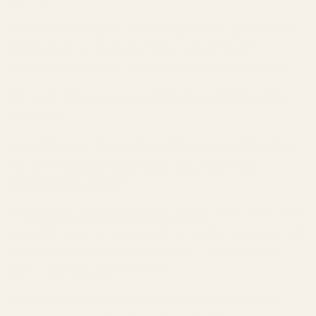
Sedan kommer ögonblicket många känner igen. Du ser
priset på en ny flaska och börjar leta efter ett
alternativ som fångar samma DNA utan lyxprislappen.
Det är där
Tryscent Lavendel Mynta - Nr 247
kommer
in i bilden.
Snabbt svar: Är TryScent Lavendel Mynta -
Nr 247 ett bra alternativ till Jean Paul
Gaultier Le Male?
Ja.
TryScent Lavendel Mynta - Nr 247
fångar den friska
lavendeln, myntan, vaniljen och de varma kryddorna som
gjorde Jean Paul Gaultier Le Male till en av världens
mest igenkännbara herrdofter.
Om du vill ha samma rena, söta och maskulina känsla