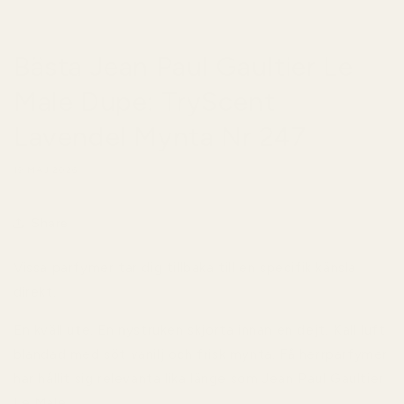
Bästa Jean Paul Gaultier Le
Male Dupe: TryScent
Lavendel Mynta Nr 247
19 MAJ 2026
Share
Vissa parfymer tar dig tillbaka till en specifik känsla
direkt.
En kväll ute. En nystruken skjorta innan en dejt. Kall luft
blandad med söt vanilj och frisk mynta. Få herrparfymer
har hållit sig relevanta lika länge som Jean Paul Gaultier
Le Male.