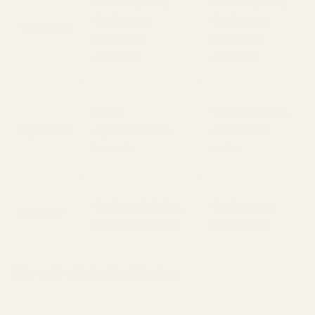
Lavender, Mint,
Lavender, Mint,
Cardamom,
Cardamom,
Toppnoter
Bergamot,
Bergamot,
Artemisia
Artemisia
Kanel,
Varma kryddor,
Hjärtnoter
apelsinblomma,
aromatiska
kummin
noter
Vanilj, tonkaböna,
Vanilj, varma
Basnoter
amber, sandelträ
ambernoter
Pris och värde jämförelse