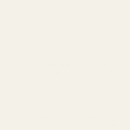
och med kontor om man sprayar försiktigt.
Populariteten skapade samtidigt ett vanligt problem.
Priserna på designerparfymer fortsätter uppåt
samtidigt som många vill ha något de kan använda
oftare utan att tänka på kostnaden varje gång de
sprayar.
Varför folk söker efter ett alternativ till Jean
Paul Gaultier Le Male
De flesta som söker efter ett Le Male-alternativ vet
redan varför originalet blev populärt.
De söker bättre värde.
Le Male är en parfym många använder generöst. Den
projicerar bra, får komplimanger och fungerar naturligt i