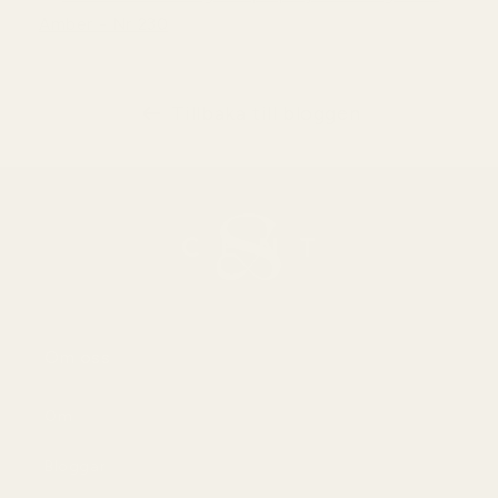
Amber - Nr 230
Tillbaka till bloggen
Om oss
Om
Bloggar