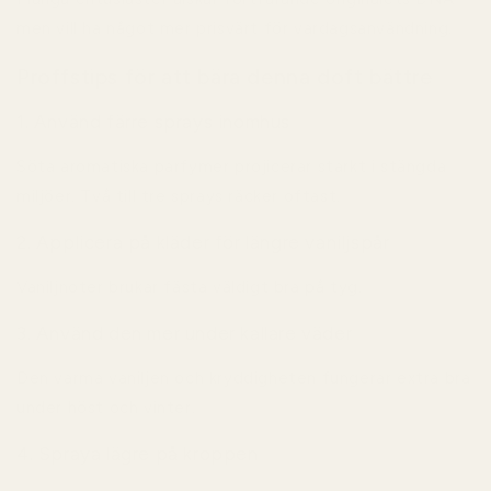
men vill ha något mer prisvärt för vardagsanvändning.
Proffstips för att bära denna doft bättre
1. Använd färre sprays inomhus
Söta aromatiska parfymer projicerar starkt i stängda
miljöer. Två till tre sprays räcker oftast.
2. Applicera på kläder för längre vaniljspår
Vaniljnoter brukar fästa väldigt bra på tyg.
3. Använd den mer under kallare väder
Den varma vaniljen och kryddigheten fungerar extra bra
under höst och vinter.
4. Spraya lägre på kroppen