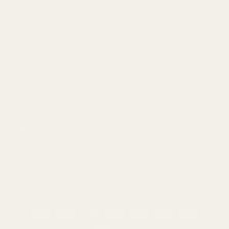
AI-bakgrund
Frånträd avtal här
Contact
Driftsbolag:
Lancer Properties LLC
Phone:
+18883736114
Email:
hello@tryscent.co
Betalningsmetoder