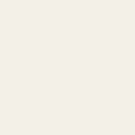
Handla
Män
Kvinnor
Bästa erbjudandet
Information
Integritetspolicy
Användarvillkor
Återbetalning och returer
Leveranspolicy