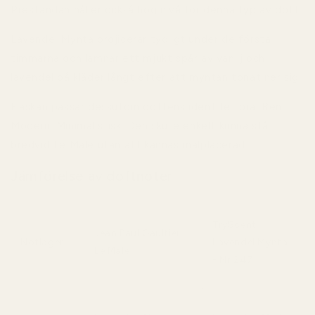
Prestandan håller också hög nivå för denna typ av doft.
Lavendel Mynta projicerar tydligt under de första
timmarna och lämnar ett mjukt spår av vanilj och
lavendel på kläder långt efter att myntan tonat ner sig.
Flaskan passar dessutom doftens identitet bra. Ren.
Modern. Minimalistisk. Den skulle enkelt kunna stå
bredvid Le Male utan att kännas malplacerad.
Jämförelse av doftnoter
TryScent
Jean Paul Gaultier
Notlager
Lavendel Mynta
Le Male
- Nr 247