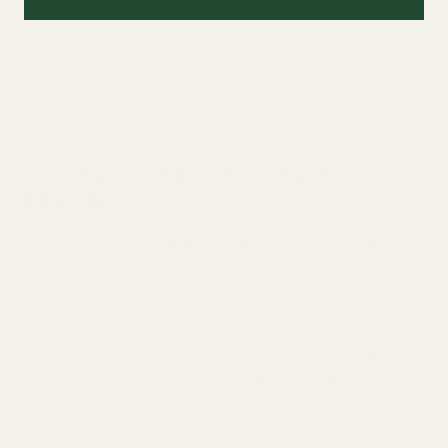
Tillverkad i
Nej
Ja
EU
Varför TryScent fungerar så bra för denna
doftprofil
Många Le Male-inspirerade parfymer fokuserar för
mycket på sötman.
Det missar själva poängen med originalet.
Le Male blev ikonisk eftersom lavendel och mynta
balanserade vaniljvärmen perfekt. TryScent lyckas
behålla friskheten mycket längre än många
budgetalternativ.