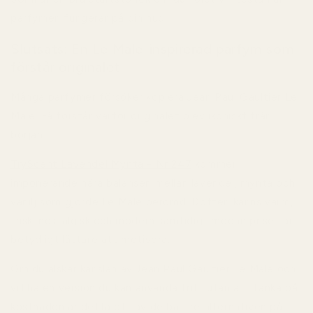
parfymen fungerar på din hud.
Slutsats: En Le Male-inspirerad parfym som
förstår originalet
Många parfymer försöker kopiera Jean Paul Gaultier Le
Male. Få förstår varför originalet blev ikoniskt från
början.
TryScent Lavendel Mynta - Nr 247
kommer
imponerande nära balansen mellan lavendel, mynta och
vanilj som gjorde Le Male berömd. Doften känns varm,
frisk, nostalgisk och modern samtidigt medan priset är
betydligt lättare att motivera.
Om du älskar känslan av Jean Paul Gaultier Le Male och
vill ha en version du kan använda fritt utan att tänka på
kostnaden är detta ett av de bättre alternativen på