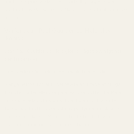
med stark prestanda till ett betydligt lägre pris är
detta ett av de bättre Le Male-inspirerade alternativen
just nu.
Varför Jean Paul Gaultier Le Male blev
ikonisk
Jean Paul Gaultier Le Male gjorde något ovanligt när
den lanserades.
Den kändes både lekfull och maskulin samtidigt.
Många herrparfymer under 90-talet lutade åt tunga
tränoter, läder eller skarpa akvatiska dofter. Le Male
introducerade sötma på ett sätt som fortfarande
fungerade brett. Lavendel gav parfymen en klassisk
barbershop-känsla. Mynta tillförde friskhet. Vanilj
skapade värme och sensualitet i basen.