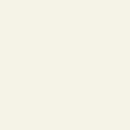
Resultatet stack ut direkt.
Le Male blev snabbt en signaturdoft för en hel
generation eftersom den balanserade friskhet och
sötma ovanligt bra. Den kändes attraktiv utan att bli
tung. Ren utan att kännas steril.
Flaskan spelade också stor roll. Den torsoformade
designen blev en av de mest ikoniska parfymflaskorna
någonsin.
Det finns ytterligare en anledning till att folk
fortfarande söker efter Le Male idag.
Doftprofilen fungerar fortfarande väldigt bra.
Lavendel, mynta, kardemumma, bergamott och vanilj
skapar en stil som passar under nästan alla årstider. Den
fungerar för kvällar ute, kallare väder, vardag och till