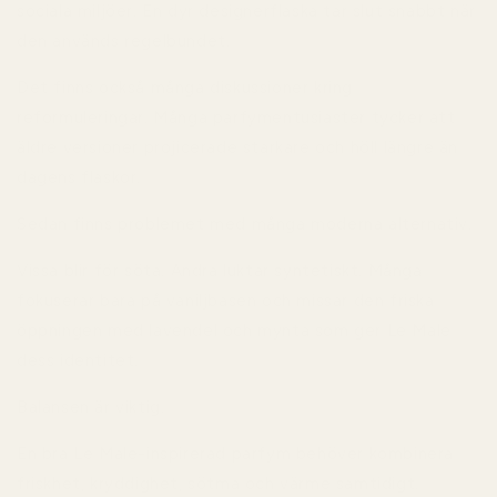
sociala miljöer. En dyr designerflaska tar slut snabbt när
den används regelbundet.
Det finns också många diskussioner kring
reformuleringar. Många parfymentusiaster tycker att
äldre versioner projicerade starkare och höll längre än
dagens flaskor.
Sedan finns problemet med många moderna alternativ.
Vissa blir för söta. Andra luktar syntetiskt. Många
fokuserar bara på vaniljbasen och missar den friska
öppningen med lavendel och mynta som ger Le Male
dess identitet.
Balansen är viktig.
En bra Le Male-inspirerad parfym behöver kombinera
friskhet, kryddighet, sötma och värme samtidigt.