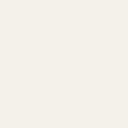
Paco Rabanne 1
TryScent Kanel
Notlager
Million
Läder - Nr 275
Kanel, Citrus,
Kanel, Varma
Toppnoter
Kryddor
Kryddor
Amber,
Hjärtnoter
Amber, Tränoter
Kryddiga noter
Läder,
Basnoter
Läder, Träiga noter
Patchouli, Trä