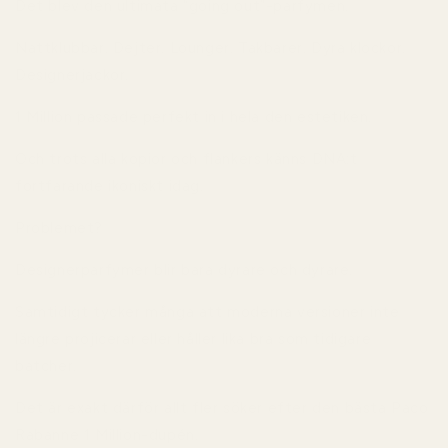
Det blev den ultimata “going out”-parfymen.
Nattklubbar. Dejter. Lounger. Takbarer. Dyra klockor.
Designerjackor.
1 Million passade perfekt in i hela den estetiken.
Och trots alla kopior och flankers känns DNA:t
fortfarande ikoniskt idag.
Problemet?
Designerparfymer blir bara dyrare och dyrare.
Samtidigt tycker många att moderna versioner inte
längre projicerar eller håller lika bra som tidigare
batcher.
Det är exakt därför allt fler söker efter den bästa Paco
Rabanne 1 Million-dupén.