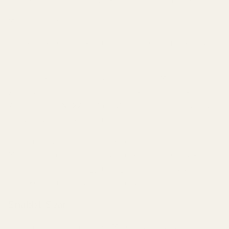
Men det finns ett problem.
Den ikoniska doften kommer idag med en ganska brutal
prislapp.
Om du älskar stilen hos
Paco Rabanne 1 Million
men inte
vill betala designerpriser för att lukta fantastiskt, då är
Kanel Läder - Nr 275
från
TryScent
precis den typ av
parfym du borde känna till.
Inspirerad av den legendariska doften
Paco Rabanne 1
Million
, fångar den samma varma kombination av kanel,
amber och läder som gjort originalet till en av världens
mest komplimang-fyllda herrparfymer.
Snabbt Svar
Den bästa Paco Rabanne 1 Million-dupén 2026 är
Kanel