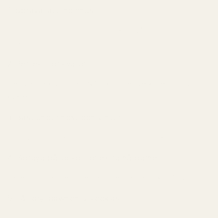
1. Spraya lätt inomhus
Parfymen projicerar redan starkt. Två till fyra sprays
räcker.
2. Perfekt för kvällar
Den varma kryddiga DNA:n kommer verkligen till liv på
kvällen.
3. Bäst under höst och vinter
Kallt väder gör kanelen och ambern ännu rikare.
4. Spraya på jackor för extra hållbarhet
Läder- och ambernoterna sitter fantastiskt på tyg.
5. Låt dry-downen utvecklas