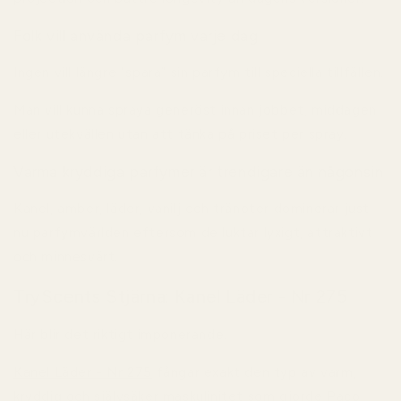
Folk vill använda parfym varje dag
Ingen vill längre “spara” sin parfym till speciella tillfällen.
Man vill kunna spraya generöst innan jobbet, middagen
eller utekvällen utan att tänka på priset per spray.
Varma kryddiga parfymer är trendigare än någonsin
Kanel, amber, läder, vanilj och tränoter dominerar just
nu parfymvärlden eftersom de luktar lyxigt, attraktivt
och minnesvärt.
TryScents Stjärna: Kanel Läder - Nr 275
Här blir det riktigt imponerande.
Kanel Läder - Nr 275
fångar exakt den typ av varm,
kryddig och självsäker maskulinitet som gjorde
Paco