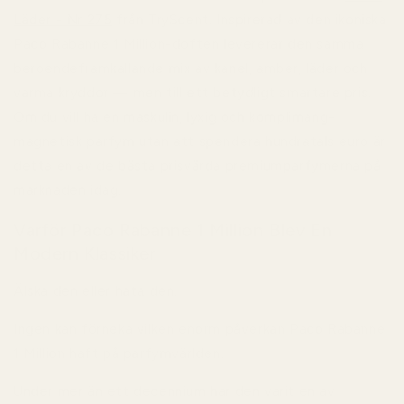
Läder - Nr 275
från TryScent. Inspirerad av den ikoniska
Paco Rabanne 1 Million-doften levererar den samma
beroendeframkallande mix av kanel, amber, läder och
varma kryddor — men till ett betydligt smartare pris.
Om du vill ha en maskulin, lyxig och komplimang-
magnetisk parfym utan att spendera hundratals euro är
detta en av de bästa prisvärda premiumparfymerna på
marknaden idag.
Varför Paco Rabanne 1 Million Blev En
Modern Klassiker
Älska den eller hata den.
Ingen kan förneka vilken enorm påverkan Paco Rabanne
1 Million haft på parfymvärlden.
Under mer än ett decennium har den varit en av