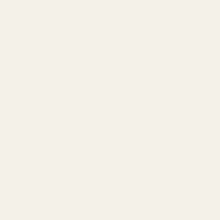
Den Bästa Paco Rabanne 1
Million-Dupen | TryScent
Kanel Läder - Nr 275
18 MAJ 2026
Share
Den Bästa Paco Rabanne 1 Million-Dupen 2026:
Samma Lyxiga Vibe, Mycket Smartare Pris
Vissa parfymer luktar bara gott.
Andra blir ikoniska.
Få herrparfymer har haft samma genomslag som
Paco
Rabanne 1 Million
. Den varma kanelen. Den söta ambern.
Det rika lädret. Den självsäkra “luxury nightlife”-känslan.