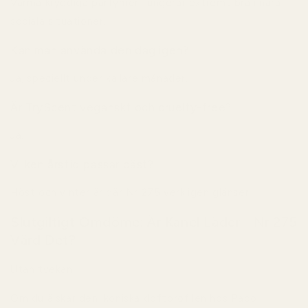
Varma kryddiga parfymer fungerar extremt bra i nära
sociala situationer.
Kan man använda den dagligen?
Ja, speciellt under kallare månader.
Är TryScent veganskt och cruelty-free?
Ja.
Vilken årstid passar bäst?
Höst och vinter är där Nr 275 verkligen glänser.
Slutgiltigt Omdöme: Är Kanel Läder - Nr 275
Värd Det?
Utan tvekan.
Om du älskar den ikoniska doftprofilen hos
Paco