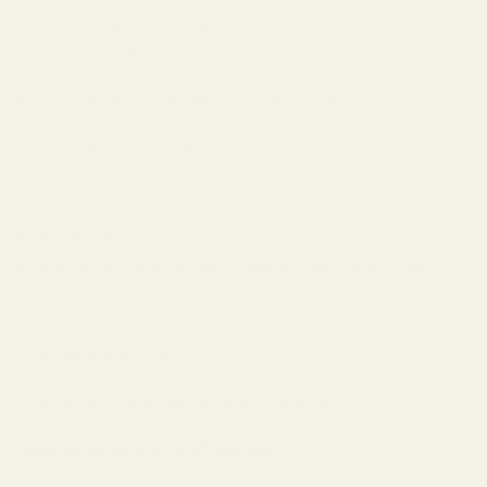
och låter lädret och tränoterna skapa en mycket
elegantare helhet.
Projectionen är stark utan att bli jobbig.
Folk kommer märka den.
Och hållbarheten imponerar också.
På kläder sitter den kvar långt in på nästa dag. På
huden får du flera timmars varm kryddig-läder-vibe.
Viktigast av allt?
Den luktar inte som en billig kopia.
Den luktar som en riktig premiumparfym.
Jämförelse Av Doftnoter