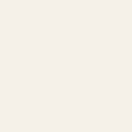
Du vill ha en parfym som märks och får komplimanger.
Det här är exakt den typen av doft.
Den Självsäkra Minimalisten
Du föredrar en stark signature scent istället för tio
halvdana flaskor.
Dejtkvällsproffset
Kanel och läder fungerar otroligt bra i nära sociala
situationer.
Den Smarta Lyxköparen
Du bryr dig mer om hur parfymen luktar än vilken logga
som sitter på flaskan.
Proffstips För Att Bära Kanel Läder - Nr 275