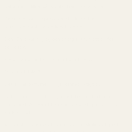
Rabanne 1 Million
så populär från första början.
Direkt vid första sprayen möts du av den
beroendeframkallande kanelvärmen.
Den känns varm, lyxig och energisk utan att bli för
aggressiv.
Sedan börjar ambern och lädret utvecklas.
Och ärligt talat?
Det är där parfymen börjar kännas riktigt dyr.
Lädret är mjukt och elegant istället för hårt och
syntetiskt. Ambern tillför värme och djup utan att bli
kladdigt söt.
Allt smälter samman till en rik och maskulin doftprofil