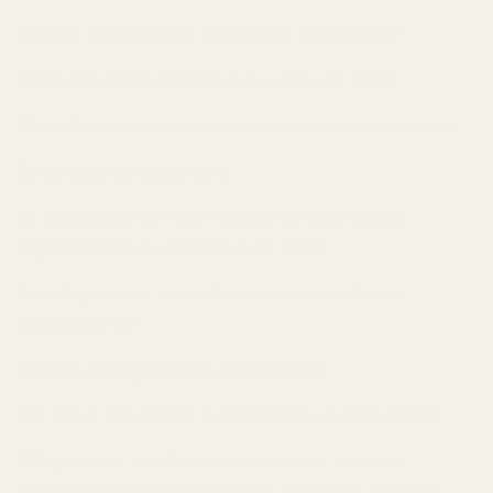
Varför Folk Söker Efter Ett Alternativ
Ingen som söker efter en dupe vill ha en “fake”.
Man vill ha samma känsla utan den absurda prislappen.
Originalet har blivit dyrt
En designerparfym som tidigare kändes relativt
tillgänglig kostar idag ofta över €100.
För många känns det helt enkelt orimligt för en
vardagsparfym.
Reformuleringar har frustrerat fans
Det här är ett enormt samtalsämne i parfymvärlden.
Många menar att äldre versioner hade starkare
projection och bättre longevity än dagens versioner.