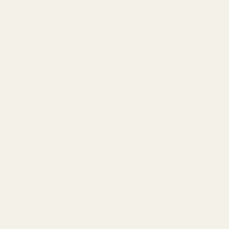
Bara riktigt bra.
Redo Att Lukta Dyrt Utan Att Överbetala?
Du känner redan till den ikoniska känslan av Paco
Rabanne 1 Million.
Nu är det dags för den smartare versionen.
Shoppa
Kanel Läder - Nr 275
hos
TryScent
— Sveriges
bästa parfymbutik för prisvärda lyxparfymer, exklusiva
designerinspirerade dofter och högkvalitativa long-
lasting fragrances utan överdrivna designerpriser.
Relaterade artiklar
Bästa Dior Fahrenheit Dupen | Violet Fuel - Nr 350
Best Lancôme Trésor Dupe | Tresor - Nr 141