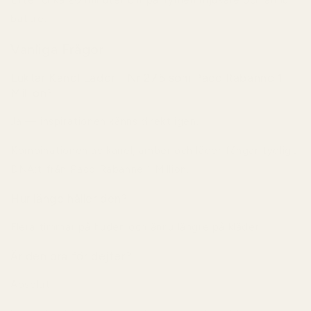
Efter cirka 20 minuter blir parfymen mjukare och ännu
bättre.
Vanliga Frågor
Luktar Kanel Läder - Nr 275 som Paco Rabanne 1
Million?
Ja — inspirationen känns direkt igen.
Kombinationen av kanel, amber och läder fångar tydligt
DNA:t från Paco Rabanne 1 Million.
Hur länge håller den?
Flera timmar på huden och ännu längre på kläder.
Är den bra för dejter?
Absolut.