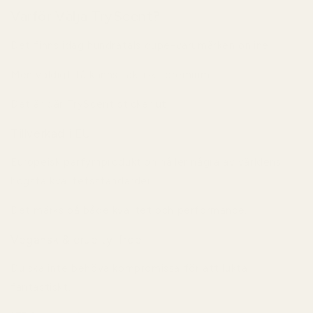
Varför Välja TryScent?
Det finns idag hundratals dupe-varumärken online.
Men väldigt få känns faktiskt premium.
Det är där TryScent sticker ut.
Tillverkad i EU
Europeisk parfymproduktion håller några av världens
högsta kvalitetsstandarder.
Det märks på både kvalitet och performance.
Vegansk & cruelty-free
Du ska inte behöva kompromissa för att lukta
fantastiskt.