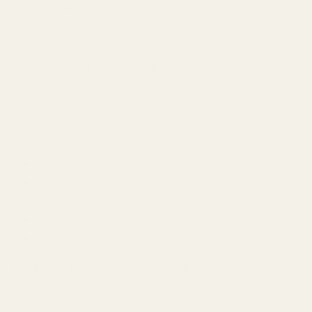
världens mest igenkända herrdofter.
Varför?
För att den luktar självsäkerhet.
När många herrparfymer fokuserade på fräscha
citrusnoter och rena akvatiska vibbar gick 1 Million åt
helt motsatt håll:
varm kanel
söt amber
rikt läder
kryddiga tränoter
sensuell värme
Resultatet blev en parfym som känns dyr, djärv,
maskulin och omedelbart uppmärksamhetsdragande.