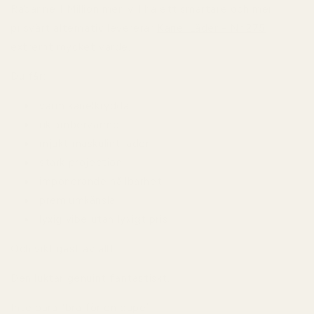
Rabanne 1 Million
men vill ha ett smartare och mer
prisvärt alternativ levererar
Kanel Läder - Nr 275
extremt mycket värde.
Du får:
varm kanelkrydda
rik ambervärme
mjukt maskulint läder
stark projection
imponerande hållbarhet
premiumkänsla
lyxig vibe utan lyxigt pris
Och viktigast av allt:
Den luktar genuint fantastiskt.
Inte bara “bra för en dupe”.