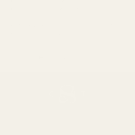
Bästa Chloé Dupen 2026 | Chloé - Nr 024
Bästa Libre Dupen 2026 | Blommig Lavendel - Nr
034 – TryScent
Den Bästa Apple Cinnamon Sandalwood-Dupen |
Äpple Sandelträ - Nr 234
Tillbaka till bloggen
Om oss