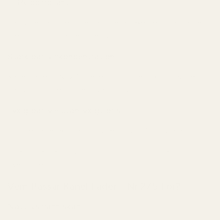
IFRA-compliant
Parfymerna följer internationella säkerhetsstandarder
precis som stora designerhus.
Stark parfymkoncentration
Kanel Läder - Nr 275 beter sig som en riktig Eau de
Parfum — inte som en svag body mist.
Lyxig parfym utan lyxigt pris
Och det är exakt därför dupes blivit så populära.
Du kan faktiskt använda parfymen utan att känna stress
över priset.
Vem Passar Kanel Läder - Nr 275 För?
Nattlivsmänniskan