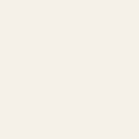
Om
Bloggar
Handla
Män
Kvinnor
Bästa erbjudandet
Information
Integritetspolicy
Användarvillkor