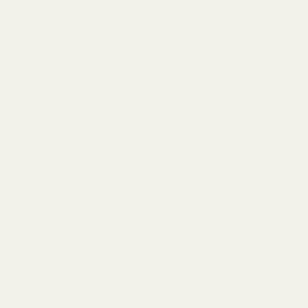
som fungerar perfekt för kvällar, kallare väder och
sociala sammanhang.
När man testar den sida vid sida med dofter inspirerade
av Paco Rabanne 1 Million märker man snabbt likheterna:
varm kanelkrydda
söt ambervärme
mjukt läder
maskulin energi
komplimangvänlig projection
Det som verkligen gör
Nr 275
bra är balansen.
Många billiga dupes försöker kopiera 1 Million genom att
bara öka sötman.
Det slutar nästan alltid med att parfymen känns billig.
Kanel Läder - Nr 275 håller istället sötman kontrollerad