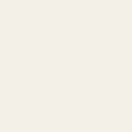
Återbetalning och returer
Leveranspolicy
AI-bakgrund
Frånträd avtal här
Contact
Driftsbolag:
Lancer Properties LLC
Phone:
+18883736114
Email:
hello@tryscent.co