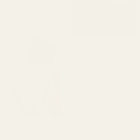
"En av mina favoritdofter.
Jag fick den väldigt
snabbt. Doftar så gott."
Michael T.
Verifierad köpare
★
★
★
★
★
för 2 dagar sedan
"Jag visste inte riktigt vad
jag skulle förvänta mig,
men det här imponerade
verkligen på mig. Den
luktar superfräscht och är
ärligt talat ganska nära
Aventus. Den håller bra
och priset är mycket
bättre."
Christine N.
★
★
★
★
★
Pineapple Smoke...
för 5 dagar sedan