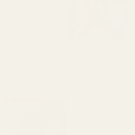
Alvarez P.
Verifierad köpare
★
★
★
★
★
för 4 månader sedan
"Jag har använt Creed
Aventus i flera år, men det
här är den närmaste dupe
Anne E.
jag har hittat, och till en
Verifierad köpare
★
★
★
★
★
bråkdel av priset.
för 4 månader sedan
Kombinationen av ananas
och vanilj sitter helt rätt."
"Produkten kom fram fint.
Parfymen var inte trasig,
Pineapple Smoke...
läckte inte och var i gott
Aventus - No. 288
skick. Doften är perfekt
och luktade inte illa. Jag
älskar den, hög kvalitet."
★
★
★
★
★
Alina M
för 5 månader sedan