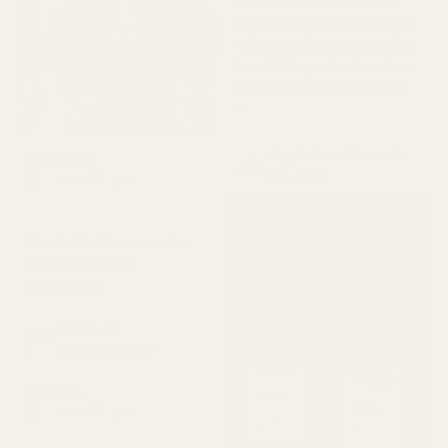
nöjd med var tiden det
tog att få dem. Men ärligt
talat gjorde jag en andra
beställning, så räkna bara
med lite väntetid. Haha!
"
Apple Sandalwood -
Juliana B
No. 234
Verifierad köpare
★
★
★
★
★
för 4 månader sedan
"Fantastiskt varumärke
och fantastiska
produkter!"
3X 50ml
Parfymflaskor
Alex W.
Verifierad köpare
★
★
★
★
★
för 2 dagar sedan