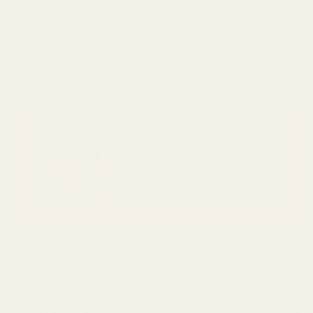
Lägg i kundvagnen
224,99 kr
399,99 kr
Levereras till
Sverige
inom 5 arbetsdagar.
SPARA 48%
Vart bästa erbjudande: skapa
ett paket!
Endast
90,00 kr
per flaska
Prova i 60 dagar, riskfritt.
Färre än 0,5 % av köparna använder vår
pengarna-tillbaka-garanti.