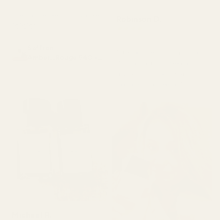
"Den är perfekt och vacker
Robinson D.
🥰🥰🥰"
★
★
★
★
★
för 4 månader sedan
Saffron
"Luktar precis som Luna
Amber...Rouge 540 -
Rossa Carbon, men är
No. 466
mycket billigare. Kan inte
fatta hur lik den är."
Michael R.