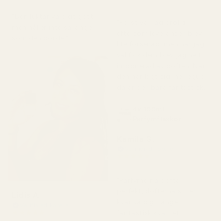
för 2 månader sedan
för 7 dagar sedan
"Den luktar väldigt gott
"Först var jag orolig
men håller inte så länge
eftersom leveransen blev
som den borde."
lite försenad, men när jag
väl fick dem blev jag helt
imponerad av doften. När
den har lagt sig, herregud,
då är den bara fantastisk."
4x 100ml
Parfymflaskor
Kamila G.
Verifierad köpare
★
★
★
★
★
för 3 månader sedan
"Parfymerna doftar
perfekt, dofterna sitter
Lidis A.
kvar väldigt länge,
Verifierad köpare
★
★
★
★
★
fantastisk kvalitet."
för 2 månader sedan