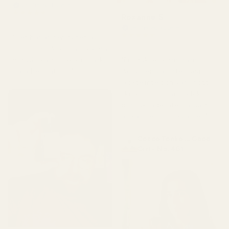
Verifierad köpare
★
★
★
★
★
Roxanne S
för 4 månader sedan
Verifierad köpare
★
★
★
★
★
"Det här är den typen av
för 5 månader sedan
doft som får dig att känna
"Produkten kom fram fint.
dig välfixad. Inte för stark,
Parfymen var inte trasig,
bara helt rätt. 👌"
läckte inte och var i gott
skick. Doften är perfekt
och luktade inte illa. Jag
älskar den, hög kvalitet."
Cocoa Tonka ... Good
Girl - No. 461