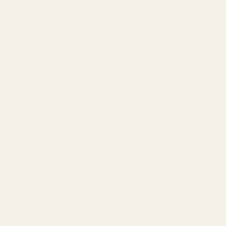
Tillverkad i anläggningar inom EU med
ingredienser och sammansättningar som
uppfyller IFRA:s krav.
Ftalatfri
Utan parabener
Vegansk
Djurförsöksfritt
IFRA-godkänd
Utvecklad enligt EU-standarder
Inga kända hormonstörande ämnen
Vi tillverkar parfymer enligt strikta europeiska