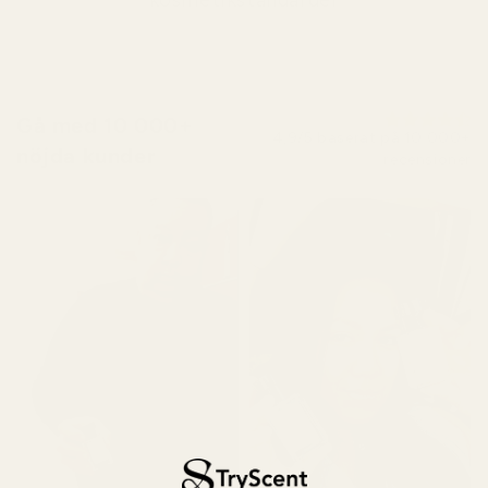
kosmetikstandarder
Gå med 10 000+
4,9/5 baserat på 10 000+
nöjda kunder
recensioner