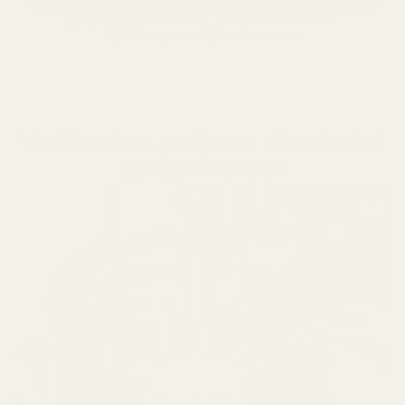
Håller i 12+ timmar
älskad av 10 000+
60 dagars nöjdhetsgaranti
Varför känns parfymer tillverkade i
EU annorlunda?