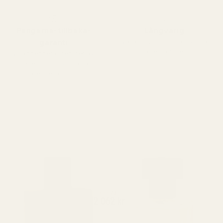
Pengarna-tillbaka-
Långvarig
Varar i 12+ timmar (vissa
garanti
säger längre).
Vi accepterar returer av
produkter inom 60 dagar för
återbetalning.