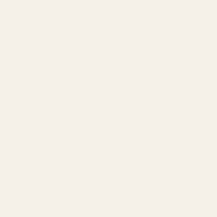
Aventus - No. 288
" Jag ääälskar de här
parfymerna!!! Varenda en
jag fick doftar gudomligt.
Vissa skulle jag säga är
bättre än originalet."
Lionel M.
Terence M.
Verifierad köpare
★
★
★
★
★
★
★
★
★
★