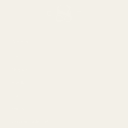
Om oss
Om
Bloggar
Handla
Män
Kvinnor
Bästa erbjudandet