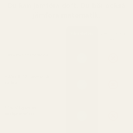
Du kan jämföra doft. Du bör också
jämföra matematik.
Våra dofter
Designermä
rken
Parfymkoncentration
Mer olja = längre hållbarhet
Håller 8–12 timmar på
huden
Håller längre än de flesta
designer-EDT
90% billigare än
designerpriset
Utan att kompromissa med
kvaliteten