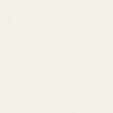
"Jag är nöjd med
TryScent. Doften luktar
väldigt likt originalet och
håller bra. Förpackningen
är snygg och flaskan ser
fin ut. Överlag är det ett
jättebra alternativ om du
vill ha en kvalitetsdoft till
ett rimligt pris."
Berry Vanilla ..Black
Opium - No. 132
Lucy R
Verifierad köpare
★
★
★
★
★
för 4 månader sedan
"Underbar doft. Håller
länge.
Söt och varm. Bra och
snabb leverans.
Kommer att köpa igen."