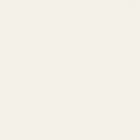
Så Doftar Den
Är det parfymerat vatten?
Vad betyder 19-21% parfym?
ANSVARSFRISKRIVNING FÖR JÄMFÖRANDE
REKLAM
Du kanske också gillar
Visa alla