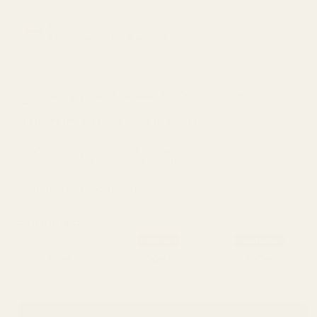
Inspirerad av:
Dior Miss Dior Le Parfum
(Designerpris: 3.330,10 kr)
Varar i upp till 12 timmar, 21 % koncentration
FULLSTÄNDIG BESKRIVNING
RENT MÄRKE
Blommig
Date Night
Vinter
Strong
Skostorlek:
100 ml - vald av 8 av 10 kunder
Popular
Bestseller
30ml
50ml
100ml
4,33 kr / ml
3,50 kr / ml
2,25 kr / ml