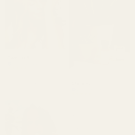
Castillo B.
Verifierad köpare
★
★
★
★
★
för 3 månader sedan
Clara P.
"Den luktar väldigt gott,
jag älskade den."
Verifierad köpare
★
★
★
★
★
för 2 dagar sedan
"Alla tre dofterna jag fick
är väldigt bra. De håller
länge och luktar som de
ska. Det enda jag inte var