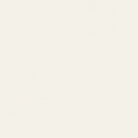
43% Off
Best Seller
Doftar som... Miss Dior Le
Parfum - No. 196
4,9/5 baserat på över 10 000 recensioner