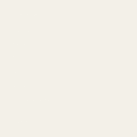
Information
Integritetspolicy
Användarvillkor
Återbetalning och returer
Leveranspolicy
AI-bakgrund
Frånträd avtal här
Contact
Driftsbolag: