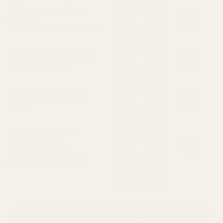
Exakt samma doft som
originalet
Skapad med samma doftackord
Skickas inom 24 timmar
Inget väntande i butik
Djurförsöksfri formula
Rena ingredienser, säkra för
huden
60 dagars pengarna-
tillbaka-garanti
Älska den eller få full
återbetalning — inga frågor
Bläddra bland fler dofter