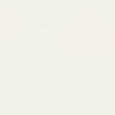
Doftanalys
196W är en elegant och romantisk doft där sprudlande
citrus möter sammetslen ros och varm, sensuell djup.
Mandarin
Toppnoter