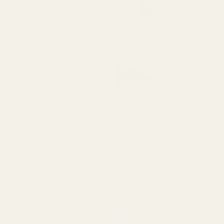
Amanda G
Verifierad köpare
★
★
★
★
★
för 5 månader sedan
"Deras produkter håller
bra kvalitet till ett väldigt
överkomligt pris."
VISA FLER RECENSIONER