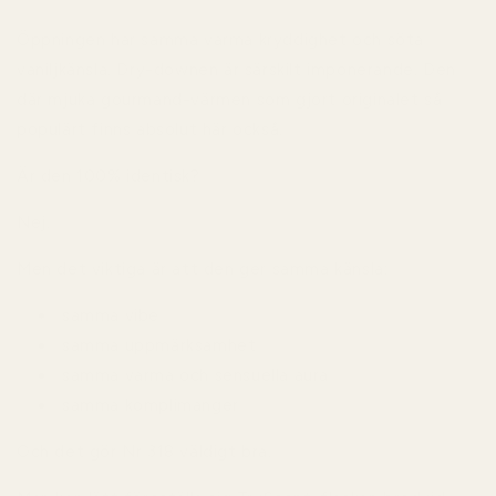
Öppningen har samma varma kryddighet och söta
vaniljkänsla. Dry-downen är särskilt imponerande. Den
där mjuka gourmand-värmen som gjort originalet så
populärt finns absolut här också.
Är den 100% identisk?
Nej.
Men det viktiga är att den ger samma känsla:
samma vibe
samma uppmärksamhet
samma varma och sensuella aura
samma komplimanger
Och det gör Nr 318 väldigt bra.