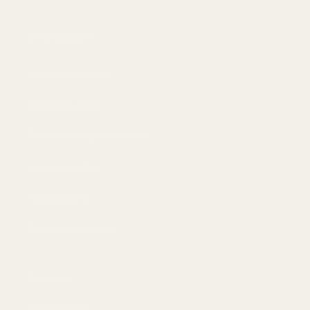
Information
Integritetspolicy
Användarvillkor
Återbetalning och returer
Leveranspolicy
AI-bakgrund
Frånträd avtal här
Contact
Driftsbolag: