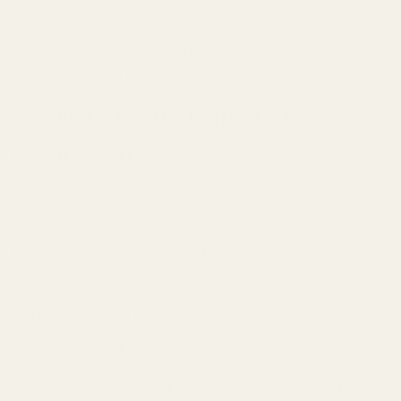
Många lågkvalitativa dupes luktar starkt i 20 minuter
och försvinner sedan. Nr 318 utvecklas snyggt på huden
och känns betydligt mer genomarbetad.
Vem Passar Den Här Doften För?
Kontorsproffset
Du vill lukta dyrt och välklätt utan att spendera
hundratals euro på parfym varje månad.
Killen Som Gillar Kvällsdofter
Varma vanilj- och amberdofter fungerar nästan alltid
bättre än fräscha citrusdofter på dejter och kvällar ute.
Vinterparfym-Älskaren
Om du älskar kanel, tonkaböna och gourmand-dofter