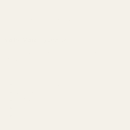
Skillnaden i värde blir snabbt tydlig.
Med Nr 318 kan du faktiskt använda parfymen generöst
utan att känna att varje spray kostar pengar.
Varför Välja TryScent?
TryScent Sverige
fokuserar inte på billiga kopior med
dålig kvalitet.
Istället handlar det om:
EU-tillverkade parfymer
Veganska och cruelty-free formulas
IFRA-kompatibla ingredienser
Hög parfymoljekoncentration
Lyxig känsla till rimligt pris
Det märks särskilt i dry-downen.