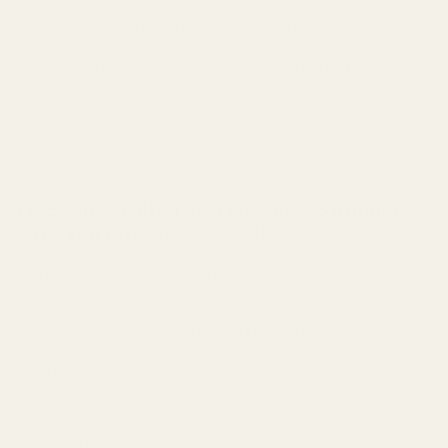
4. Moderna Dupes Är Mycket Bättre Än Förr
Tidigare luktade billiga kopior ofta syntetiskt och svagt.
Idag kan EU-tillverkade inspirerade parfymer komma
imponerande nära originalen — både i doftprofil och
prestanda.
TryScent-Hjälten: Doftar som... Stronger
With You Intensely - Nr 318
Doftar som... Stronger With You Intensely - Nr 318
är
TryScents inspirerade version av Stronger With You
Intensely — och den träffar rätt direkt.
Jag testade originalet på ena handleden och Nr 318 på
den andra.
Skillnaderna var mindre än väntat.