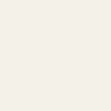
Den återskapar samma varma, söta och kryddiga DNA
som gjort originalet så populärt: vanilj, amber, kanel,
tonkaböna och den mjuka gourmand-känslan som gör
doften så beroendeframkallande. Doften ligger väldigt
nära originalet, har stark projektion och kostar betydligt
mindre än designerversionen.
Om du vill ha samma sensuella vinterdoft utan att lägga
en förmögenhet på parfym är Nr 318 ett av de
smartaste köpen just nu.
Originaldoften: Därför Blev Stronger With
You Intensely Så Ikonisk
Emporio Armani Stronger With You Intensely blev
snabbt en modern klassiker eftersom den förändrade
hur många såg på herrparfym.