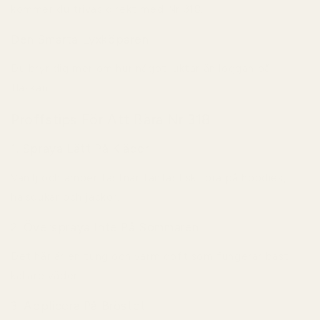
kommer du trivas direkt med Nr 318.
Den Smarta Lyxköparen
Du bryr dig mer om hur något luktar än loggan på
flaskan.
Proffstips För Att Bära Nr 318
1. Spraya Lätt På Kläder
Vanilj och amber fastnar fantastiskt bra på hoodies,
halsdukar och jackor.
2. Överspraya Inte På Sommaren
Det här är en tung och varm doft som fungerar bäst i
kallare väder.
3. Applicera På Bröstet