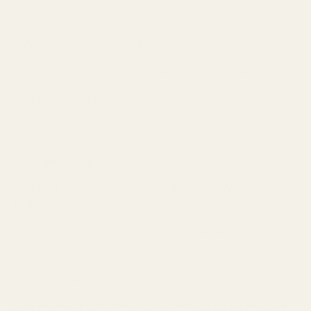
Bröstet ger mjukare projektion än halsen.
4. Använd Den Mest På Kvällen
Nr 318 glänser på middagar, dejter och vinterkvällar.
5. Återfukta Huden Innan
Fuktig hud förbättrar hållbarheten markant.
Vanliga Frågor
Luktar Nr 318 verkligen som Stronger With You
Intensely?
Ja, väldigt nära. Den fångar samma varma vanilj- och
amberprofil som gjort originalet känt.
Hur länge håller den?
Vanligtvis mellan 6–9 timmar beroende på hudtyp och