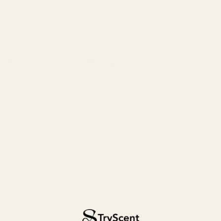
Man kan lätt föreställa sig TryScent-flaskan bredvid
Armani-originalet på en hylla. Den ena kostar
premiumpris. Den andra levererar nästan samma
upplevelse för betydligt mindre pengar.
Jämförelse av Doftnoter
Stronger With
Notlager
TryScent Nr 318
You Intensely
Rosépeppar,
Kryddor, Peppar,
Toppnoter
Enbär, Viol
Aromatiska noter
Kanel, Söt amber,
Kanel, Toffee,
Hjärtnoter
Aromatiska
Lavendel, Salvia