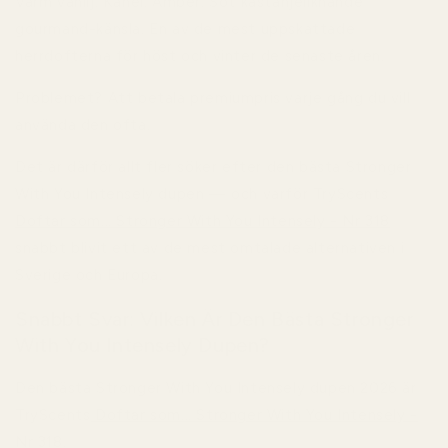
Varm vanilj. Kanel. Amber. Söt kastanjeliknande
gourmand-känsla. En av de mest uppskattade
herrdofterna för höst och vinter de senaste åren.
Problemet? Att betala premiumpris varje gång du vill
använda den ofta.
Det är därför allt fler söker efter den bästa Stronger
With You Intensely dupen — och varför TryScents
Doftar som... Stronger With You Intensely - Nr 318
snabbt blivit ett av de mest omtalade alternativen i
Sverige och Europa.
Snabbt Svar: Vilken Är Den Bästa Stronger
With You Intensely Dupen?
Den bästa Stronger With You Intensely dupen 2026 är
TryScents
Doftar som... Stronger With You Intensely -
Nr 318
.