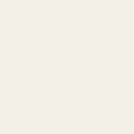
Om oss
Om
Bloggar
Handla
Män
Kvinnor
Bästa erbjudandet