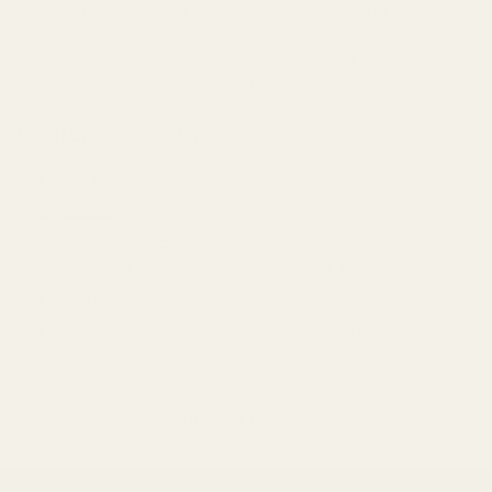
detta ett av de smartaste köpen du kan göra 2026.
Shoppa Nr 318 här:
Doftar som... Stronger With You
Intensely - Nr 318 – TryScent
Relaterade artiklar
Bästa Paco Rabanne 1 Million-dupe 2026 |
TryScent
Bästa Jean Paul Gaultier Le Male Dupe 2026
Best YSL Libre Dupe — TryScent Review
Best Good Girl Dupe — TryScent Review
Den bästa Tom Ford F***ng Fabulous dupe 2026
Tillbaka till bloggen