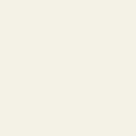
Perfekt för dejter och kvällar ute
Extrem komplimangfaktor
TikTok, YouTube och Reddit hjälpte också till att göra
doften viral inom parfymvärlden.
Det enda problemet är priset.
Och det är precis därför folk nu letar efter smartare
alternativ.
Varför Söker Folk Efter Ett Alternativ Till
Stronger With You Intensely?
Folk söker inte efter en dupe för att originalet är dåligt.
Tvärtom.
De söker eftersom de älskar doften — men inte alltid
priset.