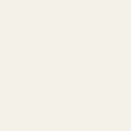
Toppnoter
Rosépeppar, Enbär, Viol
Hjärtnoter
Kanel, Toffee, Lavendel, Salvia
Vanilj, Tonkaböna, Amber,
Basnoter
Mocka
Doften blev enormt populär eftersom den erbjuder
exakt det många vill ha från en vinterparfym:
Lång hållbarhet
Stark sillage och projektion
Söt utan att bli barnslig