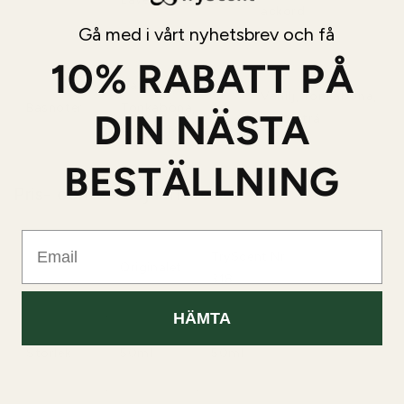
ackord
Gå med i vårt nyhetsbrev och få
10% RABATT PÅ
Vanilj,
Vanilj, Tonkaböna,
Basnoter
Tonkaböna,
DIN NÄSTA
Amberträ
Amber, Mocka
BESTÄLLNING
Pris- och Värdejämförelse
Email
TryScent Nr
Originalet
318
HÄMTA
Storlek
50ml
50ml