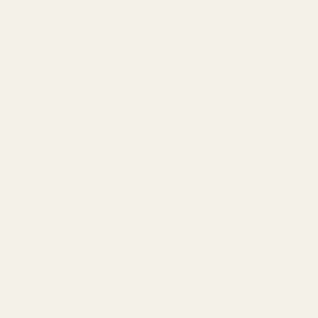
Pris (EUR)
€105+
€25–35
Pris per ml
~€2.10/ml
~€0.60/ml
7–10
Hållbarhet
6–9 timmar
timmar
Vegansk
Okänt
Ja
EU-
Nej
Ja
tillverkad