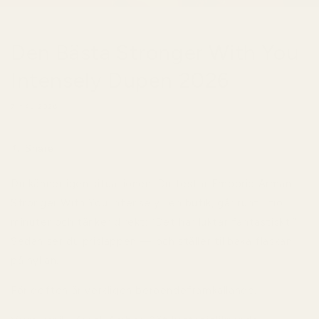
Den Bästa Stronger With You
Intensely Dupen 2026
7 MAJ 2026
Share
Du känner igen situationen. Du testar Emporio Armani
Stronger With You Intensely i en butik, går runt i tio
minuter och tänker direkt: “Det här luktar fantastiskt.”
Sedan ser du prislappen — och ställer tillbaka flaskan
på hyllan.
För doften är verkligen beroendeframkallande.