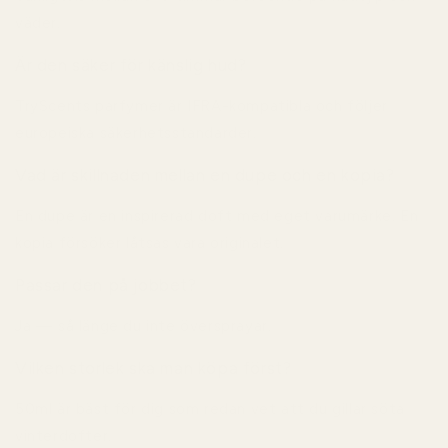
väder.
Är den säker för känslig hud?
TryScents parfymer är IFRA-kompatibla och följer
europeiska säkerhetsstandarder.
Vad är skillnaden mellan en dupe och en kopia?
En dupe är en inspirerad doft med eget varumärke. En
kopia försöker låtsas vara originalet.
Passar den på jobbet?
Ja — så länge du inte översprayar.
Vilken storlek ska man köpa först?
50ml är bäst för dig som redan vet att du gillar söta
vinterdofter.