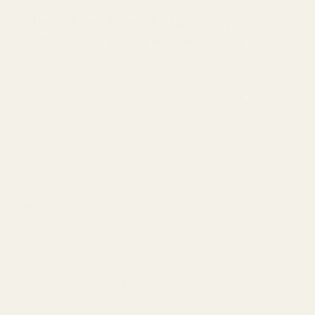
Slutgiltigt Omdöme: Är Nr 318 Den Bästa
Stronger With You Intensely Dupen?
Det är svårt att argumentera emot.
Doftar som... Stronger With You Intensely - Nr 318
lyckas återskapa det viktigaste med originalet:
varm vanilj
kryddig kanel
sensuell amber
stark projektion
mysig vinterkänsla
Och den gör det till en bråkdel av priset.
Om du älskar Stronger With You Intensely men inte vill
betala designerpriser varje gång du använder parfym, är