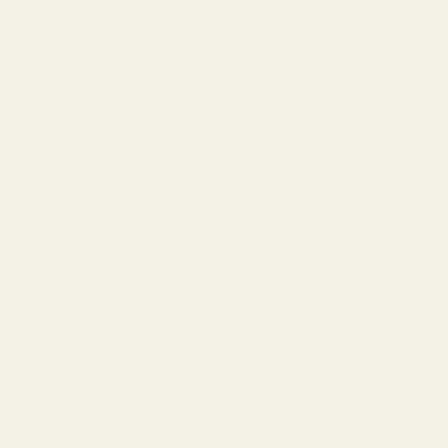
1. Designerparfymer Har Blivit Dyrare
Priserna på designerparfymer har stigit kraftigt i
Europa de senaste åren. Att köpa en ny flaska känns
inte längre som ett spontanköp.
2. Folk Vill Kunna Använda Doften Varje Dag
Många använder dyra parfymer för sparsamt eftersom
de inte vill “slösa” på flaskan.
En bra dupe löser det problemet direkt.
3. Gourmand-Dofter Är Extremt
Beroendeframkallande
När man väl vant sig vid vanilj, amber och kryddiga
vinterdofter känns många fräscha sommarparfymer
plötsligt ganska tråkiga.