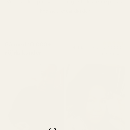
Vi tillverkar parfymer enligt strikta europeiska
kosmetikstandarder
Gå med 10 000+
4,9/5 baserat på 10 000+
nöjda kunder
recensioner