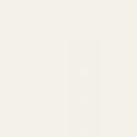
Oss vs. original
Du kan jämföra doft. Du bör också
jämföra matematik.
Våra dofter
Designermä
rken
Parfymkoncentration
Mer olja = längre hållbarhet
Håller 8–12 timmar på
huden
Håller längre än de flesta
designer-EDT
90% billigare än
designerpriset
Utan att kompromissa med