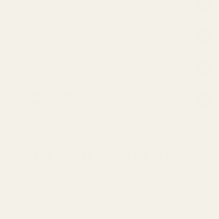
Så Doftar Den
Är det parfymerat vatten?
Vad betyder 19-21% parfym?
ANSVARSFRISKRIVNING FÖR JÄMFÖRANDE
REKLAM
Du kanske också gillar
Visa alla