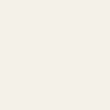
Bläddra bland fler dofter
Håller i 12+ timmar
älskad av 10 000+
60 dagars nöjdhetsgaranti
Varför känns parfymer tillverkade i
EU annorlunda?