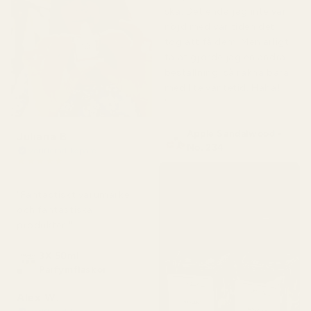
ska. Det enda jag inte var
nöjd med var tiden det
tog att få dem. Men ärligt
talat gjorde jag en andra
beställning, så räkna bara
med lite väntetid. Haha!
"
Apple Sandalwood -
Juliana B
No. 234
Verifierad köpare
★
★
★
★
★
för 4 månader sedan
"Fantastiskt varumärke
och fantastiska
produkter!"
3X 50ml
Parfymflaskor
Alex W.