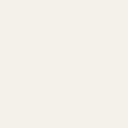
Lägg i kundvagnen
224,99 kr
399,99 kr
Levereras till
Sverige
inom 5 arbetsdagar.
SPARA 48%
Vart bästa erbjudande: skapa
ett paket!
Endast
90,00 kr
per flaska
Prova i 60 dagar, riskfritt.
Färre än 0,5 % av köparna använder vår
pengarna-tillbaka-garanti.