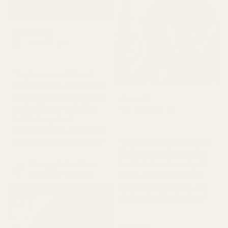
Alvarez P.
Verifierad köpare
★
★
★
★
★
för 4 månader sedan
"Jag har använt Creed
Aventus i flera år, men det
här är den närmaste dupe
Anne E.
jag har hittat, och till en
Verifierad köpare
★
★
★
★
★
bråkdel av priset.
för 4 månader sedan
Kombinationen av ananas
och vanilj sitter helt rätt."
"Produkten kom fram fint.
Parfymen var inte trasig,
Pineapple Smoke...
läckte inte och var i gott
Aventus - No. 288
skick. Doften är perfekt
och luktade inte illa. Jag
älskar den, hög kvalitet."
★
★
★
★
★
Alina M