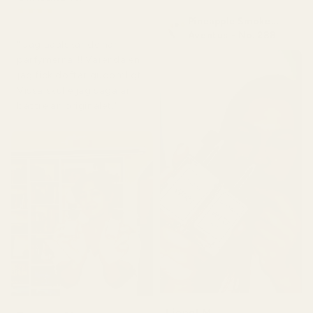
★
★
★
★
★
Pineapple Smoke...
för 5 dagar sedan
Aventus - No. 288
" Jag ääälskar de här
parfymerna!!! Varenda en
jag fick doftar gudomligt.
Vissa skulle jag säga är
bättre än originalet."
Lionel M.