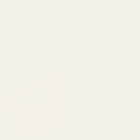
Verifierad köpare
★
★
★
★
★
för 2 dagar sedan
"En av mina favoritdofter.
Jag fick den väldigt
snabbt. Doftar så gott."
Michael T.
Verifierad köpare
★
★
★
★
★
för 2 dagar sedan
"Jag visste inte riktigt vad
jag skulle förvänta mig,
men det här imponerade
verkligen på mig. Den
luktar superfräscht och är
ärligt talat ganska nära
Aventus. Den håller bra
och priset är mycket
bättre."
Christine N.