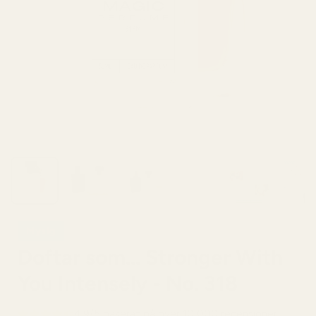
Mysig
Doftar som... Stronger With
You Intensely - No. 318
4,9/5 baserat på över 10 000 recensioner