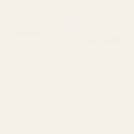
Doftanalys
318M är en djärv och modern doft där kryddig friskhet
möter söt gourmandvärme och en mjukt sensuell bas.
Rosa peppar · Enbär · Styvmorsviol
Toppnoter