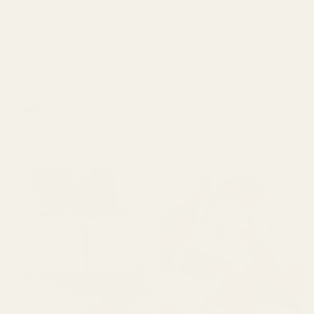
Verifierad köpare
★
★
★
★
★
fantastisk kvalitet."
för 2 månader sedan
"Den är perfekt och vacker
Robinson D.
🥰🥰🥰"
★
★
★
★
★
för 4 månader sedan
Saffron
"Luktar precis som Luna
Amber...Rouge 540 -
Rossa Carbon, men är
No. 466
mycket billigare. Kan inte
fatta hur lik den är."