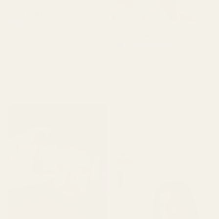
Michael R.
Verifierad köpare
★
★
★
★
★
Roxanne S
för 4 månader sedan
Verifierad köpare
★
★
★
★
★
"Det här är den typen av
för 5 månader sedan
doft som får dig att känna
"Produkten kom fram fint.
dig välfixad. Inte för stark,
Parfymen var inte trasig,
bara helt rätt. 👌"
läckte inte och var i gott
skick. Doften är perfekt
och luktade inte illa. Jag
älskar den, hög kvalitet."
Cocoa Tonka ... Good
Girl - No. 461