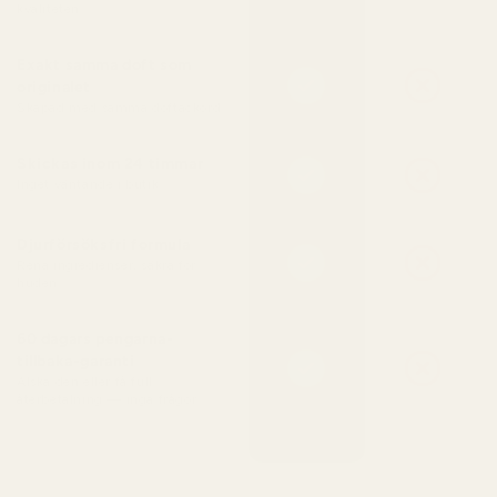
kvaliteten
Exakt samma doft som
originalet
Skapad med samma doftackord
Skickas inom 24 timmar
Inget väntande i butik
Djurförsöksfri formula
Rena ingredienser, säkra för
huden
60 dagars pengarna-
tillbaka-garanti
Älska den eller få full
återbetalning — inga frågor