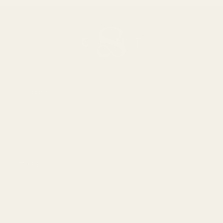
Om oss
Om
Bloggar
Handla
Män
Kvinnor