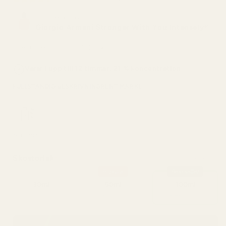
Inspirerad av:
Giorgio Armani Stronger With You Intensely®
(Designerpris: 1.066,00 kr)
Varar i upp till 12 timmar, 21 % koncentration
FULLSTÄNDIG BESKRIVNING
RENT MÄRKE
Strong
Skostorlek:
100 ml - vald av 8 av 10 kunder
Popular
Bestseller
30ml
50ml
100ml
4,33 kr / ml
3,50 kr / ml
2,25 kr / ml