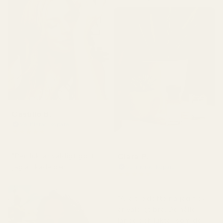
Castillo B.
Verifierad köpare
★
★
★
★
★
för 3 månader sedan
Clara P.
"Den luktar väldigt gott,
jag älskade den."
Verifierad köpare
★
★
★
★
★
för 2 dagar sedan
"Alla tre dofterna jag fick
är väldigt bra. De håller
länge och luktar som de