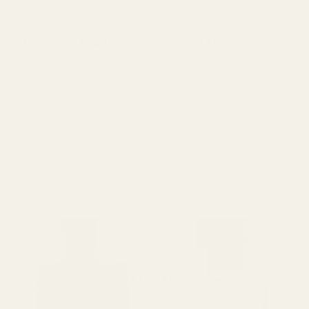
Pengarna-tillbaka-
Långvarig
Varar i 12+ timmar (vissa
garanti
säger längre).
Vi accepterar returer av
produkter inom 60 dagar för
återbetalning.