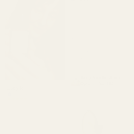
för 5 månader sedan
"Jag är nöjd med
TryScent. Doften luktar
väldigt likt originalet och
håller bra. Förpackningen
är snygg och flaskan ser
fin ut. Överlag är det ett
jättebra alternativ om du
vill ha en kvalitetsdoft till
ett rimligt pris."
Berry Vanilla ..Black
Opium - No. 132
Lucy R
Verifierad köpare
★
★
★
★
★
för 4 månader sedan
"Underbar doft. Håller
länge.
Söt och varm. Bra och
snabb leverans.