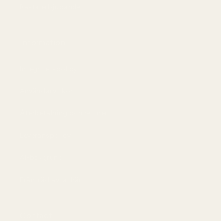
Bästa erbjudandet
Information
Integritetspolicy
Användarvillkor
Återbetalning och returer
Leveranspolicy
AI-bakgrund
Frånträd avtal här
Contact