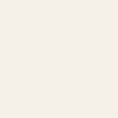
En livlig och aromatisk öppning med lätt
pepprig skärpa och en grön, elegant
friskhet.
Toffee · Lavendel · Salvia · Kanel
Mellannoter
Hjärtat balanserar mjuk sötma med
aromatisk friskhet och varm kryddighet
som ger djup och karaktär.
Vanilj · Tonkaböna · Bärnsten ·
Basnoter
Mocka
Basen är krämig och omslutande med
sammetslen vanilj, varm amber och en
mjuk mockaton som dröjer sig kvar.