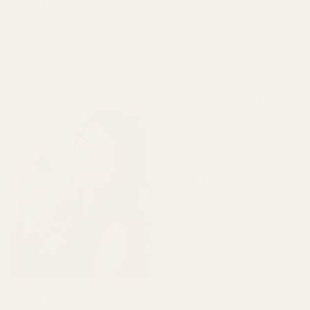
Terence M.
Verifierad köpare
★
★
★
★
★
★
★
★
★
★
för 2 månader sedan
för 7 dagar sedan
"Den luktar väldigt gott
"Först var jag orolig
men håller inte så länge
eftersom leveransen blev
som den borde."
lite försenad, men när jag
väl fick dem blev jag helt
imponerad av doften. När
den har lagt sig, herregud,
då är den bara fantastisk."
4x 100ml
Parfymflaskor
Kamila G.
Verifierad köpare
★
★
★
★
★
för 3 månader sedan
"Parfymerna doftar
perfekt, dofterna sitter
Lidis A.
kvar väldigt länge,