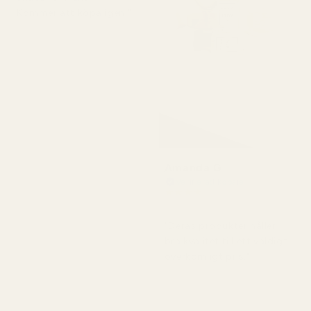
Kommer att köpa igen."
Amanda G
Verifierad köpare
★
★
★
★
★
för 5 månader sedan
"Deras produkter håller
bra kvalitet till ett väldigt
överkomligt pris."