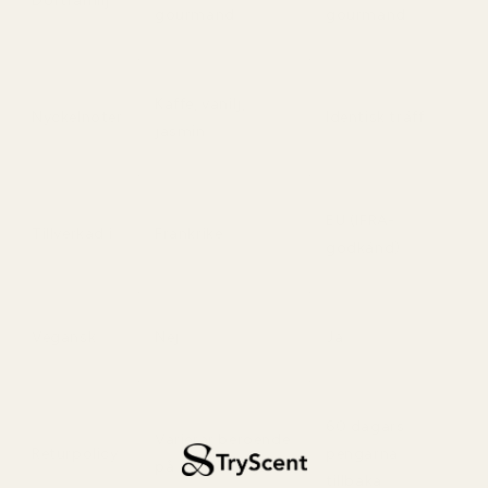
Doftfamilj
gourmand
gourmand
Kaffe, vanilj,
Nyckelnoter
Identisk träff
jasmin
EU (IFRA-
Tillverkad i
Frankrike
godkänd)
Vegansk
Nej
Ja
60 dagars
Varierar beroende
Returpolicy
pengarna
på återförsäljare
tillbaka