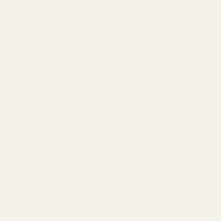
kashmirtröja – varm, trygg och bekväm.
Den edgy romantikern
kombinerar ett tufft yttre med
en varm och mjuk personlighet. Kontrasten mellan den
kraftfulla kaffeöppningen och den lena vaniljbasen
speglar just den balansen och skapar en doft som känns
både stark och sårbar.
Den smarta köparen
vägrar betala designermärkets pris
när det finns ett lika bra alternativ. De vet att
molekylerna bakom Black Opiums ikoniska kaffe- och
vaniljdoft finns tillgängliga till en bråkdel av kostnaden
– och de betalar inte extra för YSL-logotypen.
Proffstips: Så får du ut mesta möjliga av din
YSL Black Opium-dupe
Applicera på varma pulspunkter.
Kaffe- och