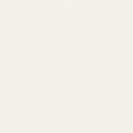
Om oss
Om
Bloggar
Handla
Män
Kvinnor
Bästa erbjudandet