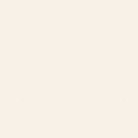
och värme. Vaniljnoterna är särskilt känsliga för
temperaturförändringar, så en sval och mörk låda är den
perfekta platsen.
Vanliga frågor
Luktar TryScents dupe exakt som originalet?
Ja. TryScents parfymörer har återskapat den molekylära
kaffe-, vanilj- och blomprofilen hos YSL Black Opium
och fångat både det mörka kaffehjärtat och den
varma, söta basen.
Hur länge håller Black Berry Vanilla Musk på huden?
Med en EDP-koncentration på
19–21 %
håller Black
Berry Vanilla Musk i
över 12 timmar
, vilket vanligtvis
överträffar originalets 6–10 timmar.