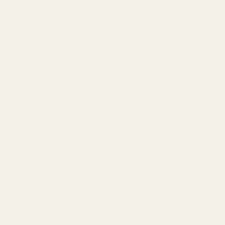
priset på cirka
1 050 kr
. Med
över 12 timmars hållbarhet
och tillverkning inom EU är det YSL Black Opium-dupen
som faktiskt lever upp till förväntningarna.
Vad gör YSL Black Opium så speciell?
YSL Black Opium lanserades 2014 av Yves Saint Laurent
och skapades av parfymörerna Nathalie Lorson och
Marie Salamagne. Den utvecklades som en djärv,
modern nytolkning av den klassiska Opium. Där
originalet var tungt och överdådigt är Black Opium
kaxig, modern och djupt beroendeframkallande.
Doftens genialitet ligger i den oväntade kombinationen
av mörkt kaffe och söt vanilj. Kaffe hade sällan använts
som en central not i damparfymer före Black Opium,
och resultatet blev något genuint nytt – en doft som
samtidigt känns djärv och lätt att bära, mystisk och