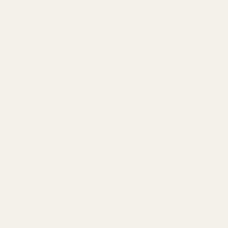
TryScent Black
Funktion
YSL Black Opium
Berry Vanilla
Musk
Pris (30 ml)
~720 kr
~179 kr
Pris (50 ml)
~1 050 kr
~249 kr
Hållbarhet
6–10 timmar
12+ timmar
Orientalisk
Orientalisk