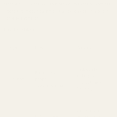
tröstande. Hjärtat av vita blommor mjukar upp kaffets
intensitet, medan cashmereträ i basen ger en modern
och elegant finish.
Doftprofilen
Lager
Noter
Karaktär
Frisk och lätt
Päron, rosa
fruktig – en
Toppnoter
peppar,
oväntat mjuk
apelsinblomma
öppning.
Den ikoniska
Kaffe, jasmin,
mörka kaffeton