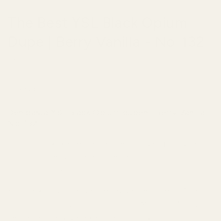
The Best YSL Black Opium
Dupe | Berry Vanilla - No. 132
7 APRIL 2026
Share
Den bästa YSL Black Opium-dupen | Berry Vanilla -
No. 132
En shot mörkt kaffe blandat med söt vanilj och vita
blommor – den ultimata moderna
beroendeframkallande doften.
YSL Black Opium har varit en av världens mest sålda
damparfymer i över ett decennium. Men att hålla liv i
denna dagliga lyxvana kan snabbt bli dyrt.