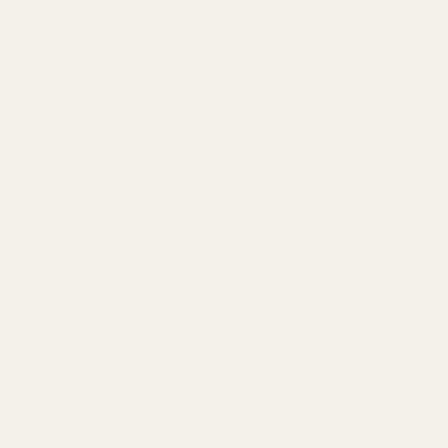
vaniljnoterna utvecklas som bäst på varm hud. Fokusera
på handleder, hals och armveck för maximal projektion
och hållbarhet.
Kombinera med en body lotion med kaffe- eller
vaniljdoft.
För ännu mer djup och längre hållbarhet kan
du applicera en lotion med vanilj- eller kaffedoft innan
du sprayar parfymen.
Bär den på kvällen.
Black Berry Vanilla Musk fungerar
även dagtid, men dess fylliga och mörka karaktär
kommer verkligen till sin rätt under kvällen.
Testa reseflaskan först.
Börja med reseflaskan på
7,5
ml (ca 99 kr)
för att se hur kaffe- och vaniljnoterna
utvecklas på just din hud innan du köper en större
flaska.
Förvara den rätt.
Håll flaskan borta från direkt solljus