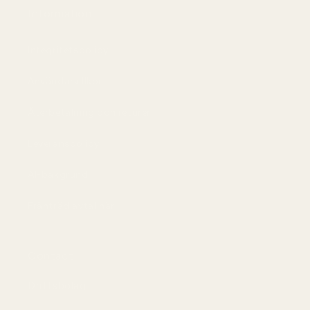
Information
Integritetspolicy
Användarvillkor
Återbetalning och returer
Leveranspolicy
AI-bakgrund
Frånträd avtal här
Contact
Driftsbolag: