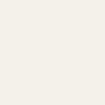
Är den säker för känslig hud?
Absolut. Alla TryScents parfymer tillverkas inom EU och
uppfyller fullt ut IFRA:s säkerhetsstandarder samt EU:s
kosmetikaregler.
Kan jag beställa ett prov innan jag köper en fullstor
flaska?
Ja! Reseflaskan på
7,5 ml (ca 99 kr)
är perfekt för att
testa doften, och alla köp omfattas av en
60 dagars
pengarna tillbaka-garanti
.
Är det lagligt? Köper jag en kopia?
Ja, det är helt lagligt. Parfymformler kan inte
upphovsrättsskyddas. TryScent skapar sina egna
oberoende formuleringar med samma doftprofil, vilket
är något helt annat än förfalskade produkter.