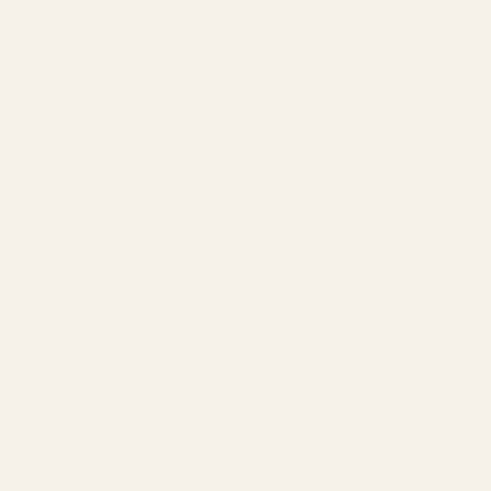
TryScent Black Berry Vanilla Musk utvecklades för att
fånga den exakta kaffe-, vanilj- och blomkombination
som gjort Black Opium så beroendeframkallande.
Formulan fokuserar på de tre elementen som definierar
originalet: det mörka kaffehjärtat, den söta vaniljbasen
och de mjuka vita blommorna som binder samman allt.
Redan vid första sprayen möts du av den omedelbart
igenkännbara kaffeöppningen, lätt upplyft av päron och
apelsinblomma. När doften utvecklas på huden träder
vaniljen fram och skapar den varma, omslutande känslan
som gjort Black Opium så omtyckt. Jag bar den under
en kall kväll ute och fick flera kommentarer om hur
fantastiskt jag doftade – en person frågade till och
med:
"Är det där Black Opium?"
Det var det inte. Det
var en parfym för cirka
249 kr
.
Därför sticker TryScents version ut