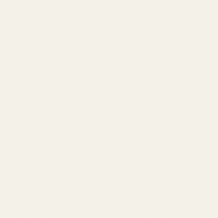
den till din signaturdoft varje dag istället för en lyx du
sparar till särskilda tillfällen.
→ Köp
Black Berry Vanilla Musk | TryScent
– TryScents
YSL Black Opium-dupe
Fri frakt över hela världen · 60 dagars pengarna tillbaka-
garanti · Tillverkad i EU · Vegansk & cruelty-free
Utforska fler parfymdupes på TryScent.co
Relaterade Artiklar
Bästa Hugo Boss Ma Vie Dupen
Recension av Doftar som The One – No. 94:
Elegant lyx till ett pris som känns rätt
Flower No. 074W Recension: Den Eleganta
Blommiga Parfymen som Fångar Tidlös Feminitet
Fräscha & Blommiga: 7 Bästa Neroliparfymerna