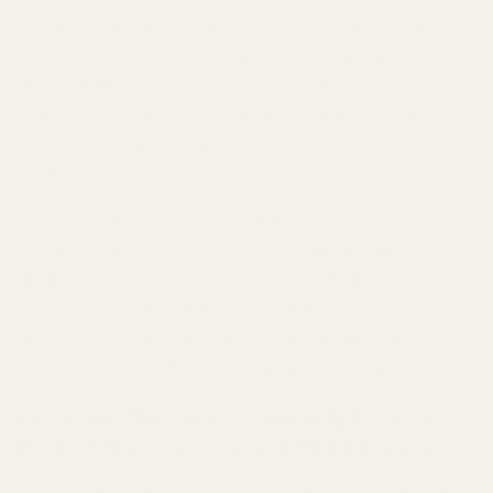
YSL Black Opium har varit en av Europas mest sålda
damparfymer i över tio år, vilket också gör den till en av
de mest efterfrågade dofterna när det gäller dupes.
Parfymen har uppnått den ovanliga statusen att vara
både en storsäljare och en äkta kultklassiker – älskad av
allt från tonåringar till modejournalister.
Sökandet efter en pålitlig YSL Black Opium-dupe är
särskilt stort i Storbritannien, Tyskland, Frankrike och
Nederländerna, där doften har en enorm följarskara.
Parfymentusiaster lyfter ständigt fram den som en av
de viktigaste dupesen att lyckas med, eftersom
originalet är så omtyckt och omedelbart igenkännbart.
TryScent Black Berry Vanilla Musk – YSL
Black Opium-dupen som faktiskt fungerar