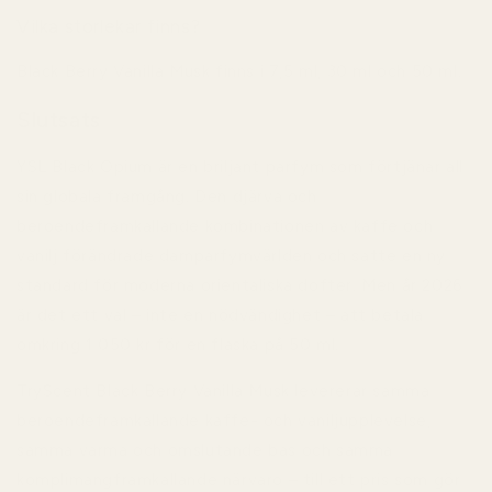
Vilka storlekar finns?
Black Berry Vanilla Musk finns i
7,5 ml, 30 ml och 50 ml
.
Slutsats
YSL Black Opium är en briljant parfym som förtjänar all
sin globala framgång. Den djärva och
beroendeframkallande kombinationen av kaffe och
vanilj förändrade damparfymvärlden och satte en ny
standard för moderna orientaliska dofter. Men år 2026
är det ett val – inte en nödvändighet – att betala
omkring
1 050 kr
för en flaska på 50 ml.
TryScent Black Berry Vanilla Musk levererar samma
beroendeframkallande kaffe- och vaniljupplevelse,
samma varma och omslutande bas och samma
komplimangframkallande närvaro – till ett pris som gör