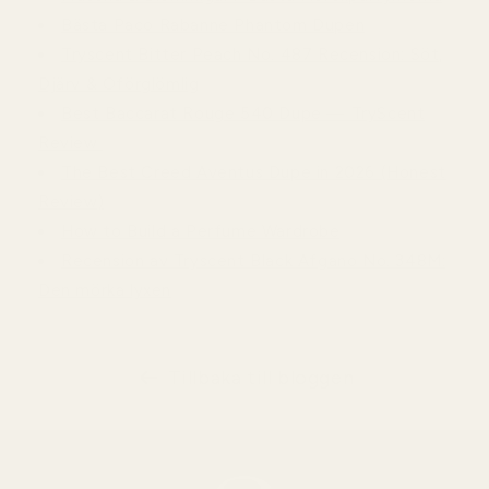
Bästa Paco Rabanne Phantom Dupen
Tryscent Bitter Peach No. 487 Recension: Söt,
Djärv & Oförglömlig
Best Baccarat Rouge 540 Dupe — TryScent
Review
The Best Creed Aventus Dupe in 2026 (Honest
Review)
How to Build a Perfume Wardrobe
Recension av Tryscent Black Afgano No. 348M:
Den mörka lyxen
Tillbaka till bloggen