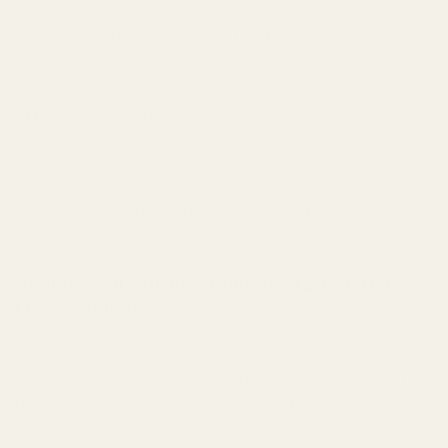
Om du har letat efter den perfekta
YSL Black Opium-
dupen
är du långt ifrån ensam. Den här ikoniska doften
har byggt upp en hängiven global skara fans, och
efterfrågan på ett prisvärt alternativ har aldrig varit
större.
Den goda nyheten är att du år 2026 kan uppleva varje
nyans av den beroendeframkallande kaffe- och
vaniljmagin – utan designermärkets prislapp.
Snabbt svar: Vilken är den bästa YSL Black
Opium-dupen?
Den bästa YSL Black Opium-dupen just nu är
Black
Berry Vanilla Musk | TryScent
. För endast cirka
249 kr
(50 ml)
fångar den originalets fylliga kaffe, krämiga
vanilj och mjuka blommiga signatur till en bråkdel av