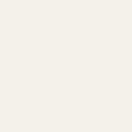
Hjärtnoter
bittermandel
som definierar
doften.
Vanilj, patchouli,
Varm, söt och
Basnoter
cashmereträ
djupt sensuell.
Med en hållbarhet på
6–10 timmar
och en medelstark
till kraftig sillage är Black Opium en utmärkt kvällsdoft.
En flaska på
50 ml Eau de Parfum
kostar omkring
1 050
kr
i Europa, vilket gör den till en av de mer tillgängliga
lyxparfymerna – men fortfarande en betydande
kostnad om du använder den varje dag.
Varför letar så många efter en YSL Black
Opium-dupe?