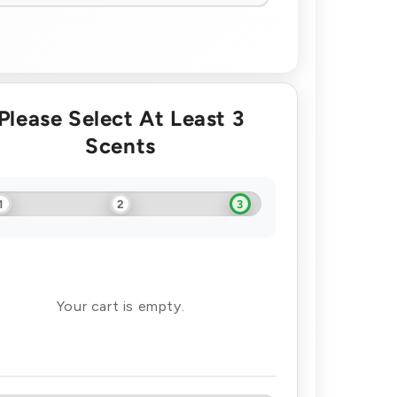
Please Select At Least 3
Scents
1
2
3
Your cart is empty.