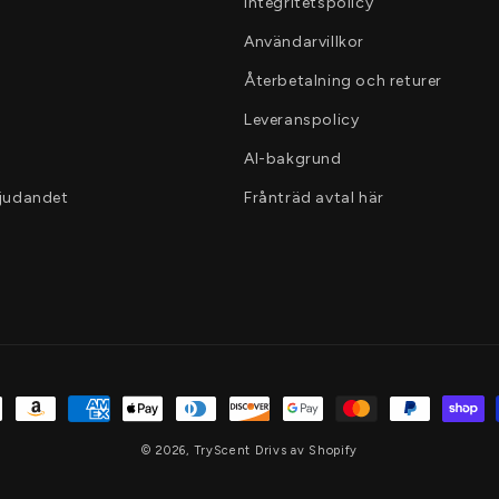
Integritetspolicy
Användarvillkor
Återbetalning och returer
Leveranspolicy
AI-bakgrund
bjudandet
Frånträd avtal här
lningsmetoder
© 2026,
TryScent
Drivs av Shopify