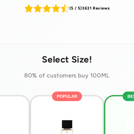
(5 / 5)
3631 Reviews
Select Size!
80% of customers buy 100ML
POPULAR
BE