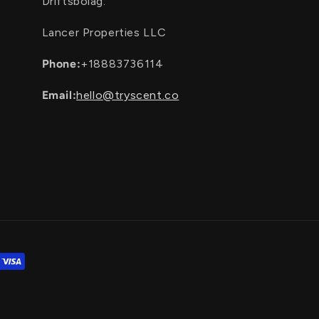
Driftsbolag:
Lancer Properties LLC
Phone:
+18883736114
Email:
hello@tryscent.co