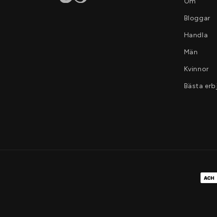
Om
Bloggar
Handla
Män
Kvinnor
Bästa er
Beta