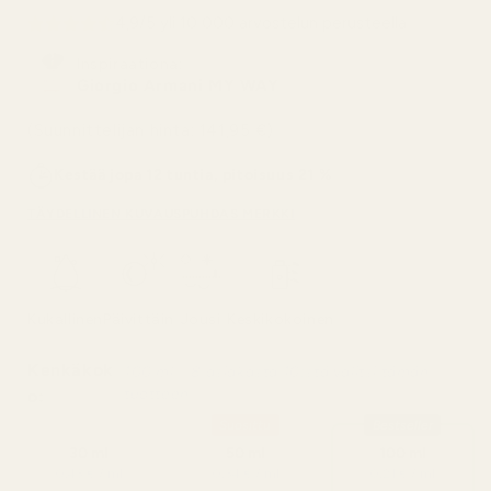
4,9/5 yli 10 000 arvostelun perusteella
Inspiraationa:
Giorgio Armani MY WAY
(Suunnittelijan hinta: 141,95 €)
Kestää jopa 12 tuntia, pitoisuus 21 %
TÄYDELLINEN KUVAUS
PUHDAS MERKKI
Kukallinen
Päivittäin
Jousi
Keskikokoinen
Kenkäkok
100 ml – 8 asiakasta 10:stä valitsi tämän
tuotteen
o:
Suosittu
Bestseller
30 ml
50 ml
100 ml
0,43 € / ml
0,34 € / ml
0,21 € / ml