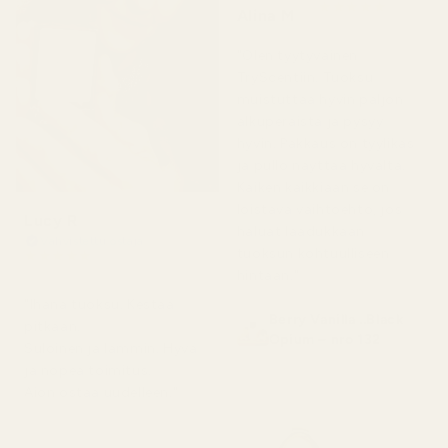
★
★
★
★
★
Alina M
5 kuukautta sitten
"Olen tyytyväinen
TryScentiin. Tuoksu
muistuttaa hyvin paljon
alkuperäistä ja pysyy
hyvin. Pakkaus on tyylikäs
ja pullo näyttää hyvältä.
Kaiken kaikkiaan se on
loistava vaihtoehto, jos
Lucy R
haluat laadukkaan
Vahvistettu ostaja
tuoksun kohtuulliseen
★
★
★
★
★
4 kuukautta sitten
hintaan."
"Ihana tuoksu. Kestää
Berry Vanilla ..Black
pitkään.
Opium – nro 132
Suloinen ja lämmin. Hyvä
ja nopea toimitus.
Aion ostaa uudelleen."