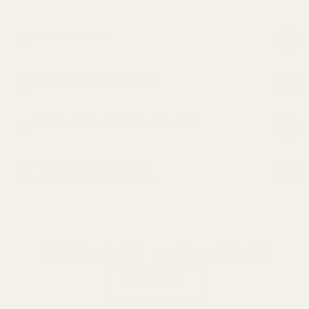
Näin se tuoksuu
Onko se hajustettua vettä?
Mitä tarkoittaa 19–21 %:n hajuvettä?
VERTAILUMAINONNAN
VASTUUVAPAUSLAUSEKE
Ehkä pidät myös näistä
Näytä kaikki