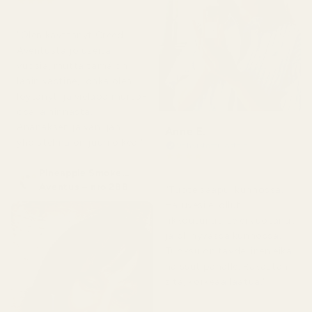
★
★
★
★
★
4 kuukautta sitten
"Olen käyttänyt Creed
Aventusta jo useita
vuosia, mutta tämä on
lähin vastine, jonka olen
löytänyt, ja vieläpä murto-
osalla hinnasta.
Ananaksen ja vaniljan
Anne E.
yhdistelmä on juuri oikea."
Vahvistettu ostaja
★
★
★
★
★
4 kuukautta sitten
Pineapple Smoke...
Aventus – nro 288
"Tuote saapui kunnossa.
Hajuvesi ei ollut
rikkoutunut, se ei vuotanut
ja oli hyvässä kunnossa.
Tuoksu on täydellinen eikä
haissut pahalle. Rakastan
sitä, korkeaa laatua."