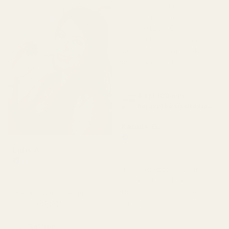
koska toimitus viivästyi
hieman, mutta kun lopulta
sain ne, tuoksu teki
minuun todella suuren
vaikutuksen. Kun tuoksu
on tasaantunut, voi luoja,
se on aivan upea."
4 kpl 100 ml:n
hajuvettä sisältäviä
pulloja
Kamila G.
Vahvistettu ostaja
★
★
★
★
★
Lidis A.
3 kuukautta sitten
Vahvistettu ostaja
★
★
★
★
★
"Hajuvedet tuoksuvat
2 kuukautta sitten
ihanan, tuoksu säilyy
todella pitkään, laatu on
"Se on täydellinen ja
loistava."
kaunis 🥰🥰🥰"
Saffron