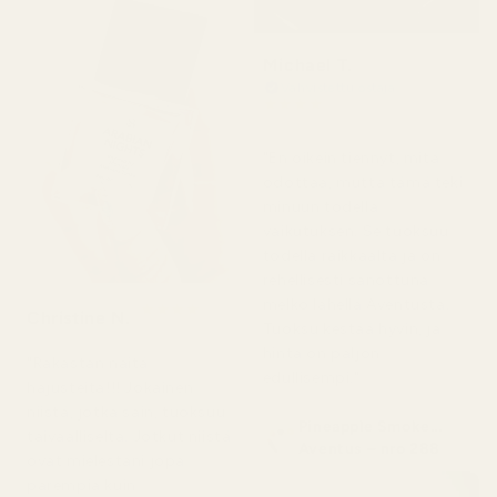
Michael T.
Vahvistettu ostaja
★
★
★
★
★
2 päivää sitten
"En oikein tiennyt, mitä
odottaa, mutta tämä teki
minuun todella
vaikutuksen. Se tuoksuu
todella raikkaalta ja on
rehellisesti sanottuna
melko lähellä Aventusta.
★
★
★
★
★
Christine N.
5 päivää sitten
Tuoksu kestää hyvin, ja
hinta on paljon
"Rakastan näitä
edullisempi."
hajusteita!!! Jokainen
niistä, jotka sain, tuoksuu
Pineapple Smoke...
taivaalliselta. Jotkut niistä
Aventus – nro 288
ovat mielestäni jopa
parempia kuin