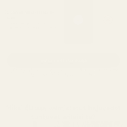
60 päivän rahat-takaisin-
takuu
Rakasta sitä tai saat täyden
hyvityksen — ilman kysymyksiä
Selaa muita tuoksuja
Kestää yli 12 tuntia
yli 10 000 ihmisen rakastama
60 päivän tyytyväisyystakuu
Miksi EU:ssa valmistetut hajuvedet
tuntuvat erilaisilta?