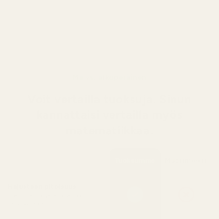
pehmeää vaniljan makeutta sekä
tyylikästä puumaisuutta, jotka luovat
pitkäkestoisen jälkimaun.
Me vs. alkuperäinen
Voit vertailla tuoksuja. Sinun
kannattaisi vertailla myös
matematiikkaa.
Tuoksumme
Muotimerkit
Hajusteen pitoisuus
Enemmän öljyä = pidempi
säilyvyysaika