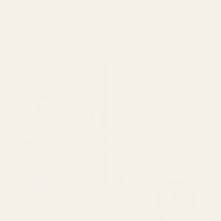
tuntemaan olosi
huolitelluksi. Ei liian
Roxanne S
voimakas, vaan juuri
Vahvistettu ostaja
★
★
★
★
★
sopiva. 👌"
5 kuukautta sitten
"Tuote saapui kunnossa.
Hajuvesi ei ollut
rikkoutunut, se ei vuotanut
ja oli hyvässä kunnossa.
Tuoksu on täydellinen eikä
haissut pahalle. Rakastan
sitä, korkeaa laatua."
Cocoa Tonka ... Good
Girl – nro 461
Alvarez P.
Vahvistettu ostaja