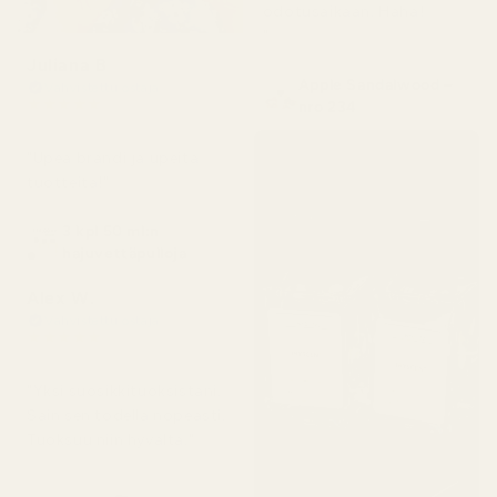
odotusaikaan. Haha!
"
Juliana B
Apple Sandalwood –
Vahvistettu ostaja
★
★
★
★
★
nro 234
4 kuukautta sitten
"Upea brändi ja upeita
tuotteita!"
3 kpl 50 ml:n
hajuvettäpulloja
Alex W.
Vahvistettu ostaja
★
★
★
★
★
2 päivää sitten
"Yksi suosikkituoksistani.
Sain sen todella nopeasti.
Tuoksuu niin hyvältä."