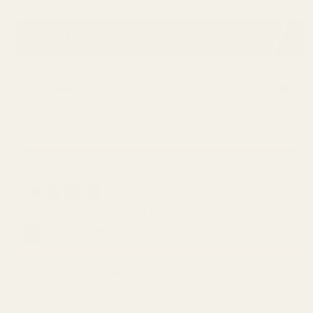
Lisää ostoskoriin
20,95 €
36,95 €
Toimitus
Suomeen
5 työpäivän kuluessa.
SÄÄSTÄ 48 %
Paras tarjouksemme: koosta
oma paketti!
Vain
8,32 €
pulloa kohti
Kokeile 60 päivän ajan ilman riskiä.
Alle 0,5 % ostajista käyttää rahat-takaisin-
takuutamme.