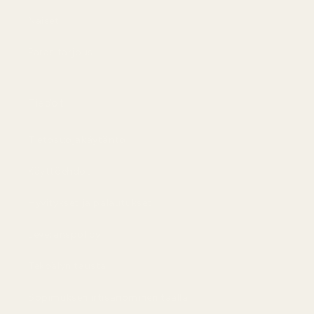
Naiset
Paras tarjous
Tiedot
Tietosuojakäytäntö
Käyttöehdot
Hyvitykset ja palautukset
Leveranspolicy
Tekoälyn tausta
Sopimuksen irtisanominen täällä