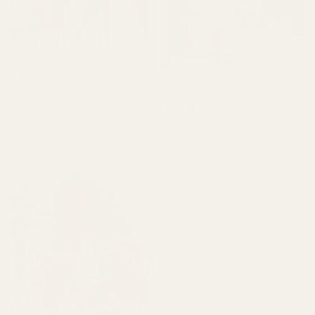
Castillo B.
Vahvistettu ostaja
★
★
★
★
★
3 kuukautta sitten
Clara P.
"Se tuoksuu todella
Vahvistettu ostaja
★
★
★
★
★
hyvältä, rakastin sitä."
2 päivää sitten
"Kaikki kolme tuoksua,
jotka sain, ovat todella
hyviä. Ne kestävät pitkään
ja tuoksuvat juuri niin kuin
pitääkin. Ainoa asia, johon
en ollut tyytyväinen, oli
toimitusaika. Mutta
rehellisesti sanottuna tein
jo toisen tilauksen, joten
varaudu vain pieneen