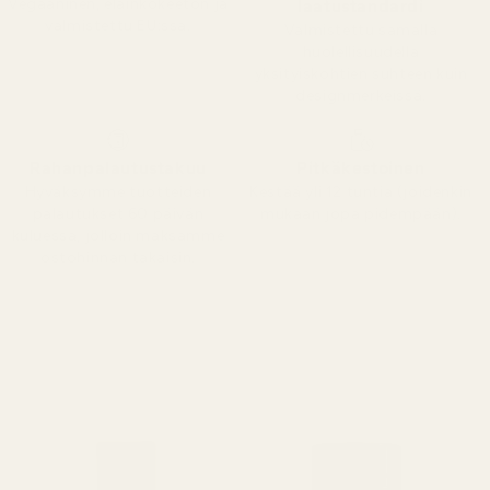
Vegaaninen, eläinkokeeton ja
laatustandardi
valmistettu EU:ssa.
Valmistettu samalla
huolellisuudella
yksityiskohtien suhteen kuin
designmerkeissä.
Rahanpalautustakuu
Pitkäkestoinen
Hyväksymme tuotteiden
Kestää yli 12 tuntia (joidenkin
palautukset 60 päivän
mukaan jopa pidempään).
kuluessa, jolloin maksamme
ostohinnan takaisin.