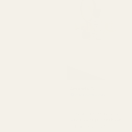
Amanda G
Vahvistettu ostaja
★
★
★
★
★
5 kuukautta sitten
"Heidän tuotteensa ovat
laadukkaita ja hinnaltaan
erittäin edullisia."