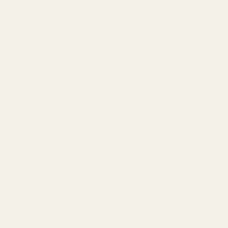
Pysyy iholla 8–12 tuntia
Kestää pidempään kuin
useimmat design-EDT-tuoksut
90 % halvempi kuin
merkkituotteen hinta
Laadusta tinkimättä
Täsmälleen sama tuoksu
kuin alkuperäisessä
Luotu samasta
tuoksuyhdistelmästä
Lähetetään 24 tunnin
kuluessa
Ei jonottamista kaupassa
Eläinkokeita käyttämätön
koostumus
Puhtaat ainesosat, iholle
turvallisia