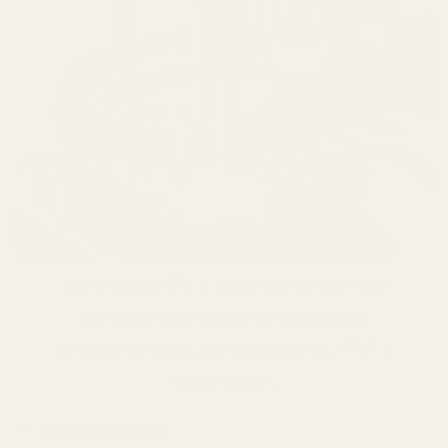
Valmistettu EU:n alueella sijaitsevissa
tuotantolaitoksissa ainesosista ja
koostumuksista, jotka täyttävät IFRA:n
vaatimukset.
Ftalaattivapaa