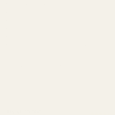
Ilman parabeeneja
Vegaaninen
Eläinkokeita ei ole käytetty
IFRA-hyväksytty
Kehitetty EU-standardien mukaisesti
Ei tunnettuja hormonitoimintaa häiritseviä
aineita
Valmistamme hajusteita tiukkojen
eurooppalaisten kosmetiikkastandardien
mukaisesti
Liity yli 10 000