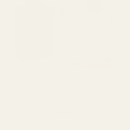
Tuoksuanalyysi
140W on loistava ja moderni tuoksu, jossa raikas
sitruskohtaavat kermaisen valkoisen kukan ja pehmeän