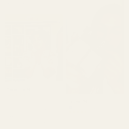
alkuperäiset."
Terence M.
★
★
★
★
★
2 kuukautta sitten
Lionel M.
Vahvistettu ostaja
"Se tuoksuu todella
★
★
★
★
★
hyvältä, mutta ei kestä niin
7 päivää sitten
kauan kuin sen pitäisi."
"Aluksi olin huolissani,