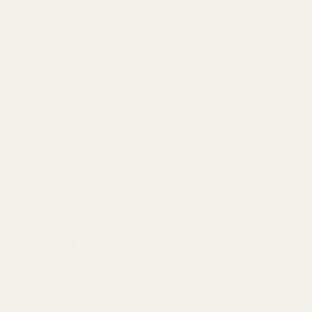
Myydyin
Tyylikäs
Tuoksuu kuin... MY WAY - nro
140