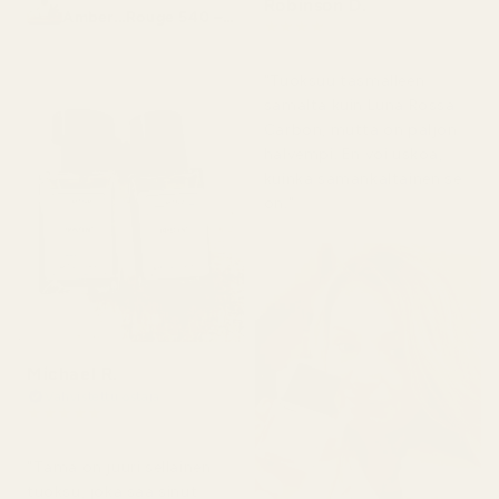
Robinson D.
Amber...Rouge 540 –
★
★
★
★
★
nro 466
4 kuukautta sitten
"Tuoksuu täsmälleen
samalta kuin Luna Rossa
Carbon, mutta on paljon
halvempi. En voi uskoa,
kuinka samankaltainen se
on."
Michael R.
Vahvistettu ostaja
★
★
★
★
★
4 kuukautta sitten
"Tämä on juuri sellainen
tuoksu, joka saa sinut