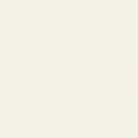
Lisää ostoskoriin
20,95 €
24,95 €
Toimitus
Suomeen
5 työpäivän kuluessa.
SÄÄSTÄ 48 %
Paras tarjouksemme: koosta
oma paketti!
Vain
8,32 €
pulloa kohti
Kokeile 60 päivän ajan ilman riskiä.
Alle 0,5 % ostajista käyttää rahat-takaisin-
takuutamme.