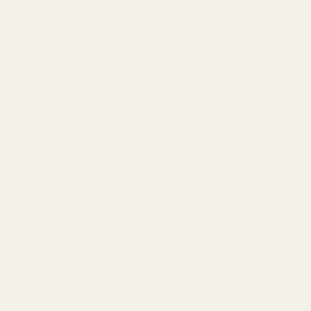
Amanda G
Vahvistettu ostaja
★
★
★
★
★
5 kuukautta sitten
"Heidän tuotteensa ovat
laadukkaita ja hinnaltaan