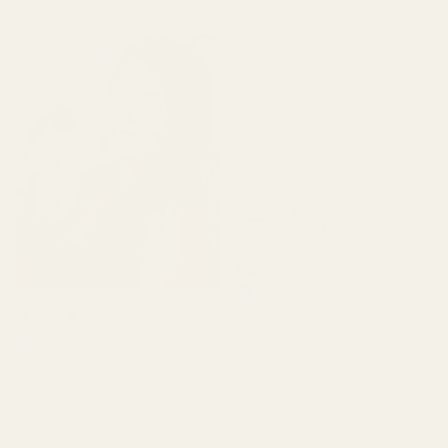
"Aluksi olin huolissani,
koska toimitus viivästyi
hieman, mutta kun lopulta
sain ne, tuoksu teki
minuun todella suuren
vaikutuksen. Kun tuoksu
on tasaantunut, voi luoja,
se on aivan upea."
4 kpl 100 ml:n
hajuvettä sisältäviä
pulloja
Kamila G.
Vahvistettu ostaja
★
★
★
★
★
Lidis A.
3 kuukautta sitten
Vahvistettu ostaja
★
★
★
★
★
"Hajuvedet tuoksuvat
2 kuukautta sitten
ihanan, tuoksu säilyy
todella pitkään, laatu on
"Se on täydellinen ja
loistava."
kaunis 🥰🥰🥰"