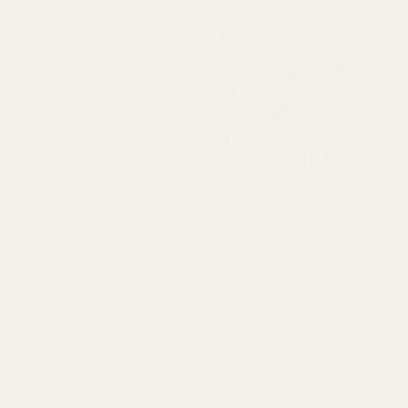
Vahvistettu ostaja
★
★
★
★
★
4 kuukautta sitten
"Olen käyttänyt Creed
Aventusta jo useita
vuosia, mutta tämä on
lähin vastine, jonka olen
löytänyt, ja vieläpä murto-
osalla hinnasta.
Ananaksen ja vaniljan
Anne E.
yhdistelmä on juuri oikea."
Vahvistettu ostaja
★
★
★
★
★
4 kuukautta sitten
Pineapple Smoke...
Aventus – nro 288
"Tuote saapui kunnossa.
Hajuvesi ei ollut
rikkoutunut, se ei vuotanut
ja oli hyvässä kunnossa.
Tuoksu on täydellinen eikä
haissut pahalle. Rakastan
sitä, korkeaa laatua."