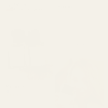
Saffron
Robinson D.
Amber...Rouge 540 –
★
★
★
★
★
nro 466
4 kuukautta sitten
"Tuoksuu täsmälleen
samalta kuin Luna Rossa
Carbon, mutta on paljon
halvempi. En voi uskoa,
kuinka samankaltainen se
on."
Michael R.
Vahvistettu ostaja
★
★
★
★
★
4 kuukautta sitten
"Tämä on juuri sellainen