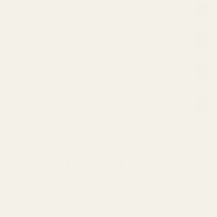
Näin se tuoksuu
Onko se hajustettua vettä?
Mitä tarkoittaa 19–21 %:n hajuvettä?
VERTAILUMAINONNAN
VASTUUVAPAUSLAUSEKE
Ehkä pidät myös näistä
Näytä kaikki