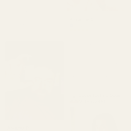
tuoksu, joka saa sinut
tuntemaan olosi
huolitelluksi. Ei liian
Roxanne S
voimakas, vaan juuri
Vahvistettu ostaja
★
★
★
★
★
sopiva. 👌"
5 kuukautta sitten
"Tuote saapui kunnossa.
Hajuvesi ei ollut
rikkoutunut, se ei vuotanut
ja oli hyvässä kunnossa.
Tuoksu on täydellinen eikä
haissut pahalle. Rakastan
sitä, korkeaa laatua."
Cocoa Tonka ... Good
Girl – nro 461
Alvarez P.