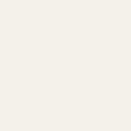
Ftalaattivapaa
Ilman parabeeneja
Vegaaninen
Eläinkokeita ei ole käytetty
IFRA-hyväksytty
Kehitetty EU-standardien mukaisesti
Ei tunnettuja hormonitoimintaa häiritseviä
aineita
Valmistamme hajusteita tiukkojen
eurooppalaisten kosmetiikkastandardien
mukaisesti