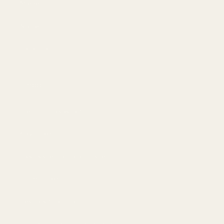
Miehet
Naiset
Paras tarjous
Tiedot
Tietosuojakäytäntö
Käyttöehdot
Hyvitykset ja palautukset
Toimitusehdot
Tekoälyn tausta
Sopimuksen irtisanominen täällä