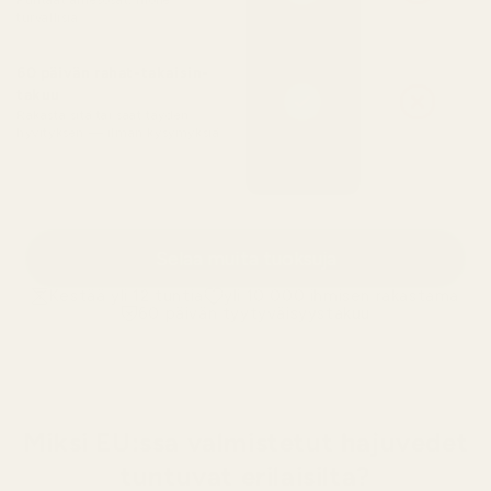
Puhtaat ainesosat, iholle
turvallisia
60 päivän rahat-takaisin-
takuu
Rakasta sitä tai saat täyden
hyvityksen — ilman kysymyksiä
Selaa muita tuoksuja
Kestää yli 12 tuntia
yli 10 000 ihmisen rakastama
60 päivän tyytyväisyystakuu
Miksi EU:ssa valmistetut hajuvedet
tuntuvat erilaisilta?