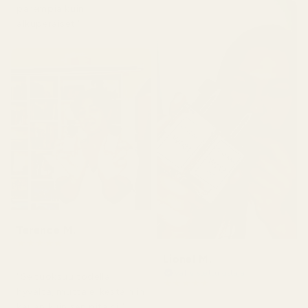
parempia kuin
alkuperäiset."
Terence M.
★
★
★
★
★
2 kuukautta sitten
Lionel M.
Vahvistettu ostaja
"Se tuoksuu todella
★
★
★
★
★
hyvältä, mutta ei kestä niin
7 päivää sitten
kauan kuin sen pitäisi."