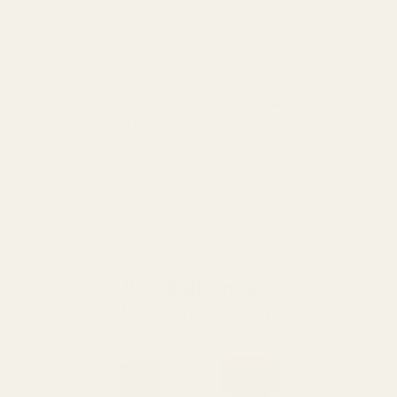
huolellisuudella
yksityiskohtien suhteen kuin
designmerkeissä.
Rahanpalautustakuu
Pitkäkestoinen
Hyväksymme tuotteiden
Kestää yli 12 tuntia (joidenkin
palautukset 60 päivän
mukaan jopa pidempään).
kuluessa, jolloin maksamme
ostohinnan takaisin.