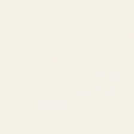
7 % alennus
Tyylikäs
Floral Amber – nro 437
4,9/5 yli 10 000 arvostelun perusteella