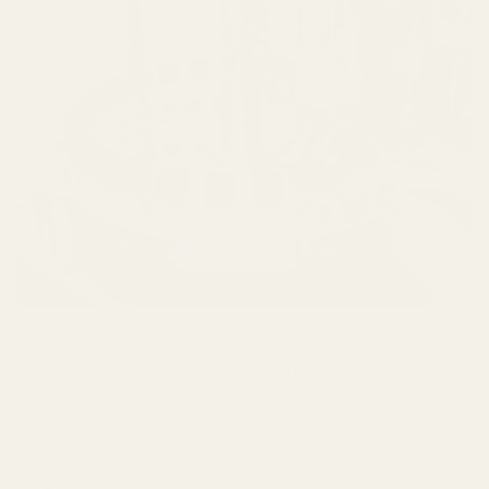
Valmistettu EU:n alueella sijaitsevissa
tuotantolaitoksissa ainesosista ja
koostumuksista, jotka täyttävät IFRA:n
vaatimukset.