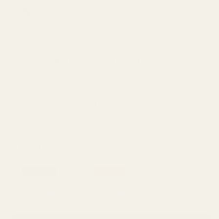
Inspiraationa:
Prada Paradoxe
(Suunnittelijan hinta: 298,95 €)
Kestää jopa 12 tuntia, pitoisuus 21 %
TÄYDELLINEN KUVAUS
PUHDAS MERKKI
Kukallinen
Päivittäin
Jousi
Keskikokoinen
Kenkäkok
100 ml – 8 asiakasta 10:stä valitsi tämän
tuotteen
o:
Bestseller
Suosittu
100 ml
50 ml
30 ml
0,21 € / ml
0,34 € / ml
0,43 € / ml