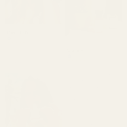
Castillo B.
Vahvistettu ostaja
★
★
★
★
★
3 kuukautta sitten
Clara P.
"Se tuoksuu todella
Vahvistettu ostaja
★
★
★
★
★
hyvältä, rakastin sitä."
2 päivää sitten
"Kaikki kolme tuoksua,
jotka sain, ovat todella
hyviä. Ne kestävät pitkään
ja tuoksuvat juuri niin kuin
pitääkin. Ainoa asia, johon
en ollut tyytyväinen, oli
toimitusaika. Mutta
rehellisesti sanottuna tein
jo toisen tilauksen, joten