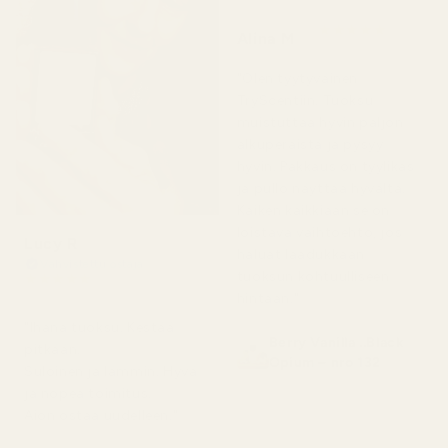
★
★
★
★
★
Alina M
5 kuukautta sitten
"Olen tyytyväinen
TryScentiin. Tuoksu
muistuttaa hyvin paljon
alkuperäistä ja pysyy
hyvin. Pakkaus on tyylikäs
ja pullo näyttää hyvältä.
Kaiken kaikkiaan se on
loistava vaihtoehto, jos
Lucy R
haluat laadukkaan
Vahvistettu ostaja
tuoksun kohtuulliseen
★
★
★
★
★
4 kuukautta sitten
hintaan."
"Ihana tuoksu. Kestää
Berry Vanilla ..Black
pitkään.
Opium – nro 132
Suloinen ja lämmin. Hyvä
ja nopea toimitus.
Aion ostaa uudelleen."