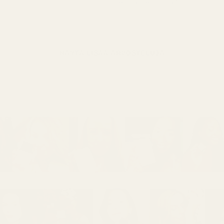
erittäin edullisia."
NÄYTÄ LISÄÄ ARVOSTELUJA