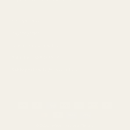
Yhteystiedot
Käyttöyhtiö:
Lancer Properties LLC
Puhelin:
+18883736114
Sähköposti:
hello@tryscent.co
Maksutavat
© 2026,
TryScent
Käytössä Shopify