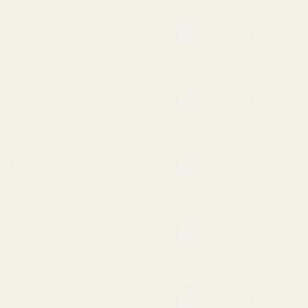
Håller 8–12 timmar på
huden
Kestää pidempään kuin
useimmat design-EDT-tuoksut
90 % halvempi kuin
merkkituotteen hinta
Laadusta tinkimättä
Täsmälleen sama tuoksu
kuin alkuperäisessä
Luotu samasta
tuoksuyhdistelmästä
Lähetetään 24 tunnin
kuluessa
Ei jonottamista kaupassa
Eläinkokeita käyttämätön
koostumus