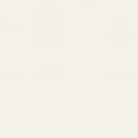
Tuoksuanalyysi
Puhdas, moderni ja luonnollisen tyylikäs. Rohkea
yhdistelmä raikasta laventelia ja metallista