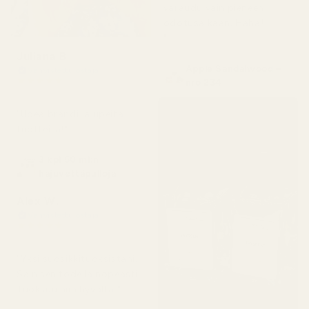
varaudu vain pieneen
odotusaikaan. Haha!
"
Juliana B
Apple Sandalwood –
Vahvistettu ostaja
★
★
★
★
★
nro 234
4 kuukautta sitten
"Upea brändi ja upeita
tuotteita!"
3 kpl 50 ml:n
hajuvettäpulloja
Alex W.
Vahvistettu ostaja
★
★
★
★
★
2 päivää sitten
"Yksi suosikkituoksistani.
Sain sen todella nopeasti.
Tuoksuu niin hyvältä."