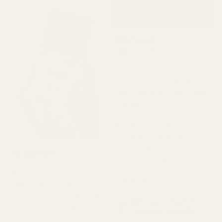
Michael T.
Vahvistettu ostaja
★
★
★
★
★
2 päivää sitten
"En oikein tiennyt, mitä
odottaa, mutta tämä teki
minuun todella
vaikutuksen. Se tuoksuu
todella raikkaalta ja on
rehellisesti sanottuna
melko lähellä Aventusta.
★
★
★
★
★
Christine N.
5 päivää sitten
Tuoksu kestää hyvin, ja
hinta on paljon
"Rakastan näitä
edullisempi."
hajusteita!!! Jokainen
niistä, jotka sain, tuoksuu
Pineapple Smoke...
taivaalliselta. Jotkut niistä
Aventus – nro 288
ovat mielestäni jopa