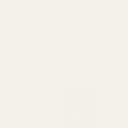
jossa meripihka, valkoinen myski ja
setripuu luovat miellyttävän, tyylikkään ja
pitkäkestoisen loppusävelen.
Me vs. alkuperäinen
Voit vertailla tuoksuja. Sinun
kannattaisi vertailla myös
matematiikkaa.
Tuoksumme
Muotimerkit
Hajusteen pitoisuus
Enemmän öljyä = pidempi
säilyvyysaika