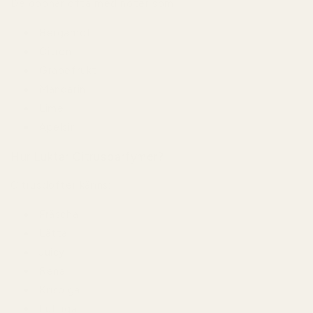
De öppnar ofta med noter som:
Bergamott
Citron
Grapefrukt
Mandarin
Lime
Apelsin
Hur Luktar Citrusparfymer?
Citrusdofter känns:
Fräscha
Lätta
Juicy
Rena
Krispiga
Luftiga