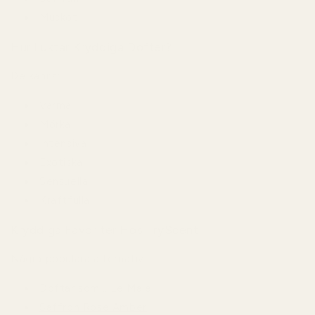
Muskot
Hur Luktar Kryddiga Dofter?
De känns:
Varma
Mörka
Intensiva
Exotiska
Sensuella
Kraftfulla
Kryddiga Favoriter Hos TryScent
Några populära alternativ:
Doftar som... Le Male
Saffron Rose Amber