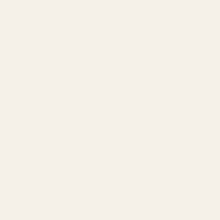
Jordiga
Krämiga
Rökiga
Eleganta
Torra
Lyxiga
Exempel På Träiga Dofter Från TryScent
Några populära träiga dofter hos
TryScent
:
Cinnamon Leather Amber — inspirerad av Paco
Rabanne 1 Million
Ananas Smoke Vanilla — inspirerad av Creed
Aventus
Bergamot Pepper Ambroxan — inspirerad av Dior
Sauvage Elixir