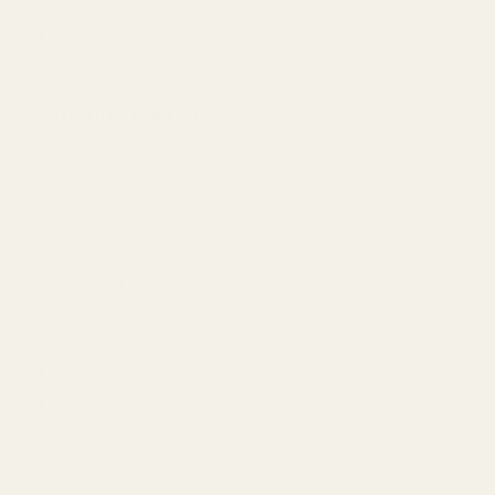
Dejter
Vardagen
Eleganta signaturdofter
5. Fruktiga Parfymer
Fruktiga parfymer är lekfulla och energiska.
De innehåller noter som:
Persika
Körsbär
Päron
Hallon
Äpple
Svarta vinbär
Hur Luktar Fruktiga Dofter?
De känns: