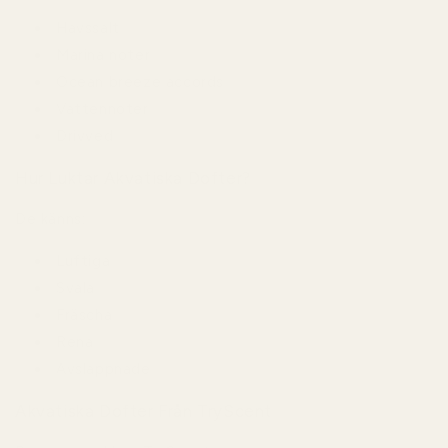
Havssalt
Marina noter
Ocean breeze accords
Vattennoter
Drivved
Hur Luktar Akvatiska Dofter?
De känns:
Luftiga
Svala
Fräscha
Rena
Avslappnade
Akvatiska Dofter Från TryScent