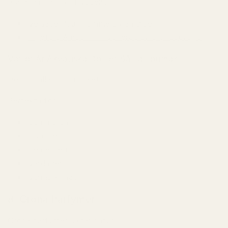
Bra exempel hos
TryScent
:
Versace Pour Homme Dylan Blue
Ingefära Amber — inspirerad av Dior Sauvage
Varför Är Akvatiska Dofter Så Lättburna?
De blir sällan för mycket.
Perfekta för:
Sommaren
Gymmet
Semestern
Vardagen
Varma klimat
8. Gröna Parfymer
Gröna parfymer luktar natur.