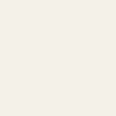
Vanliga Frågor
Vilken parfymfamilj är mest populär?
Fräscha, träiga och gourmand-dofter är bland de mest
populära eftersom de känns moderna och får mycket
komplimanger.
Vilka dofter håller längst?
Träiga, kryddiga och gourmand-parfymer håller oftast
längst tack vare tyngre basnoter som amber, vanilj och
trä.
Vilken doft passar bäst på sommaren?
Citrus, akvatiska och fräscha parfymer fungerar bäst i
varmt väder.
Är blommiga parfymer gammaldags?