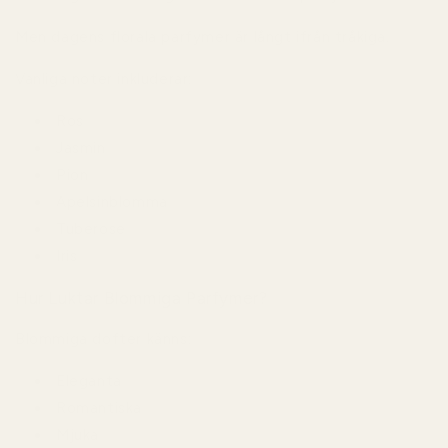
Men dagens florala parfymer är långt ifrån tråkiga.
Vanliga noter inkluderar:
Ros
Jasmin
Pion
Apelsinblomma
Tuberose
Iris
Hur Luktar Blommiga Parfymer?
Blommiga dofter känns:
Eleganta
Romantiska
Mjuka