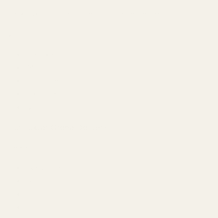
Tänk nyklippt gräs, örter och blad efter regn.
Vanliga gröna noter:
Basilika
Mint
Grönt te
Fikonblad
Violblad
Hur Luktar Gröna Dofter?
De känns:
Naturliga
Krispiga
Örtiga
Jordiga