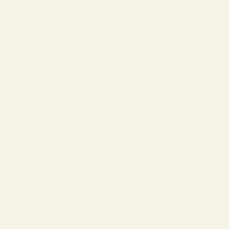
De är några av de mest lättburna dofterna som finns.
Citrusdofter Från TryScent
Bra citrusalternativ hos
TryScent
:
Ingefära Amber — inspirerad av Dior Sauvage
Versace Pour Homme Dylan Blue — frisk citrus
med akvatisk känsla
Varför Är Citrusparfymer Så Populära?
De känns enkla och rena.
Perfekta för:
Sommaren
Gymmet
Jobbet