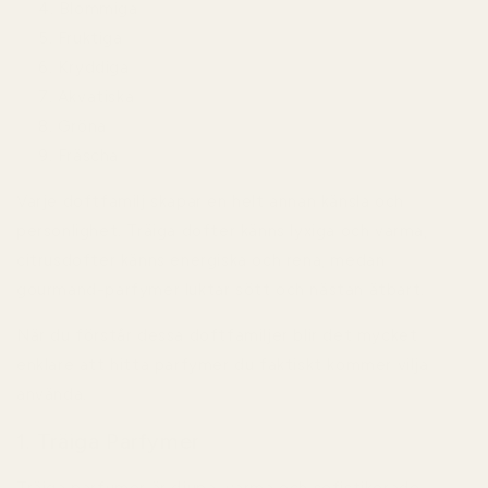
Blommiga
Fruktiga
Kryddiga
Akvatiska
Gröna
Fräscha
Varje doftfamilj skapar en helt annan känsla och
personlighet. Träiga dofter känns lyxiga och varma,
citrusdofter känns energiska och rena, medan
gourmand-parfymer luktar sött och nästan ätbart.
När du förstår dessa doftfamiljer blir det mycket
enklare att hitta parfymer du faktiskt kommer vilja
använda.
1. Träiga Parfymer
Träiga parfymer är djupa, varma och sofistikerade.