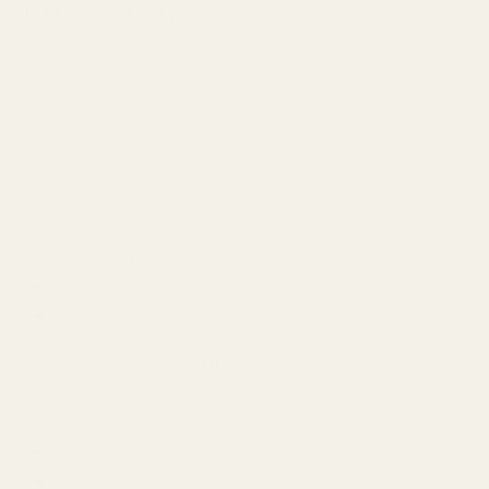
9. Fräscha Parfymer
Fräscha dofter är “nyduschad”-parfymer.
De fokuserar på renhet och mjuk komfort.
Vanliga noter:
Vit mysk
Tvålackord
Aldehyder
Lätt citrus
Bomullsackord
Hur Luktar Fräscha Parfymer?
De känns:
Rena
Luftiga