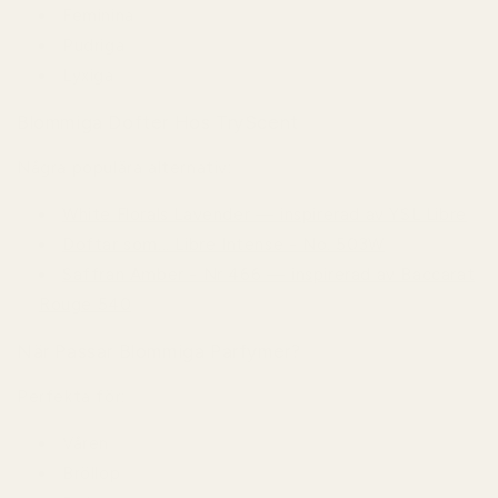
Feminina
Pudriga
Lyxiga
Blommiga Dofter Hos TryScent
Några populära alternativ:
White Florals Lavender — inspirerad av YSL Libre
Doftar som... Libre Intense - No. 503W
Saffran Amber - Nr 466 — inspirerad av Baccarat
Rouge 540
När Passar Blommiga Parfymer?
Perfekta för:
Våren
Bröllop