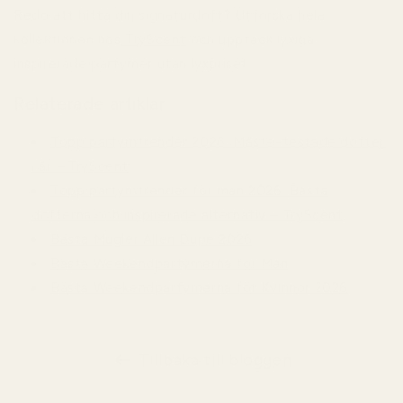
Redo att hitta din signaturdoft? Utforska hela
kollektionen hos
TryScent
och upptäck lyxiga
inspirerade parfymer utan lyxpriset.
Relaterade artiklar
Topp parfymtrender 2026: Måste-testade dofter
i år – TryScent
Topp parfymtrender för män 2026: Bästa
dofterna och inspirerade alternativ – TryScent
Bästa Mugler Alien Dupe 2026
Bästa Weekendparfymerna för Män
Bästa Weekendparfymerna för Kvinnor 2026
Tillbaka till bloggen