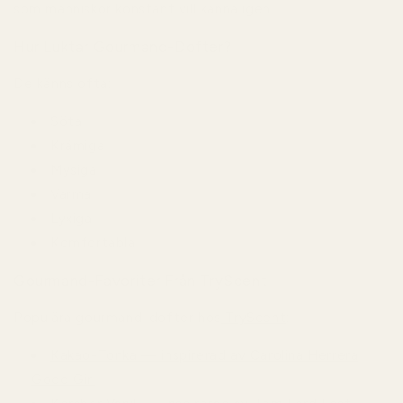
som människor konstant vill känna igen.
Hur Luktar Gourmand-Dofter?
De känns ofta:
Söta
Krämiga
Mysiga
Varma
Lyxiga
Komfortabla
Gourmand-Favoriter Från TryScent
Populära gourmand-dofter hos
TryScent
:
Kakao-Tonka — inspirerad av Carolina Herrera
Good Girl