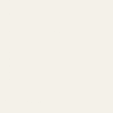
Körsbär Vanilj — inspirerad av Tom Ford Lost
Cherry
Doftar som... Eilish - No. 485W — varm
vaniljsötma
När Passar Gourmand-Parfymer?
Bäst för:
Höst
Vinter
Dejter
Kvällar
Mysiga miljöer
De skapar värme och närhet direkt.
4. Blommiga Parfymer
Blommiga dofter är grunden i modern parfym.