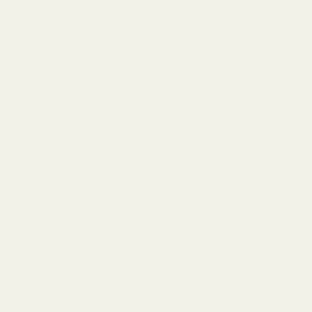
Lyxparfymer är fantastiska.
Lyxpriser? Inte lika fantastiska.
Hos
TryScent
kan du upptäcka inspirerade
premiumdofter utan att betala flera tusen kronor för
en enda flaska.
Alla parfymer är:
Tillverkade i EU
Veganska och cruelty-free
IFRA-kompatibla
Designade för lång hållbarhet
Så oavsett om du älskar träiga vinterdofter, söta
gourmand-parfymer eller rena fräscha signaturdofter
finns det något för dig.