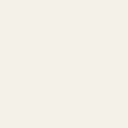
När Passar Träiga Dofter?
Perfekta för:
Höst och vinter
Kvällar
Dejter
Kontoret
Formella tillfällen
Om du vill dofta dyrt utan att vara för högljudd är
träiga parfymer svårslagna.
2. Citrusparfymer
Citrusdofter är parfymvärldens energiboost.
Friska. Sprudlande. Uppiggande.