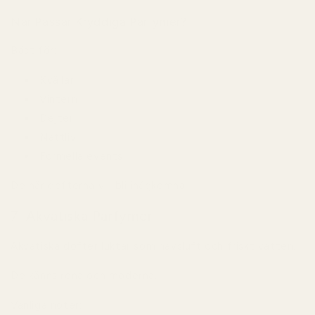
När Passar Kryddiga Parfymer?
Bäst för:
Kvällar
Vintern
Dejter
Nattliv
Formella events
De här dofterna vill bli ihågkomna.
7. Akvatiska Parfymer
Akvatiska dofter luktar som havsluft och friskt vatten.
De känns rena och moderna.
Vanliga noter: