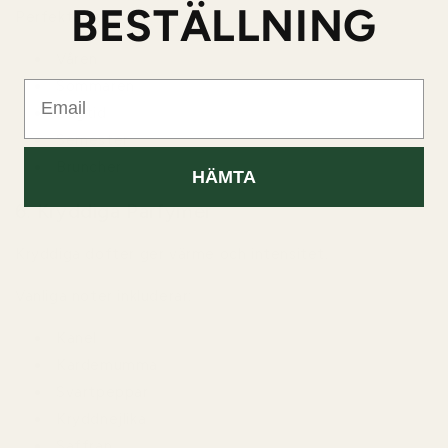
BESTÄLLNING
Perfekta för:
Våren
Sommaren
Email
Dagtid
Semester
Bruncher
HÄMTA
6. Kryddiga Parfymer
Kryddiga dofter ger värme och intensitet.
Vanliga noter inkluderar:
Kanel
Kardemumma
Svartpeppar
Kryddnejlika
Saffran