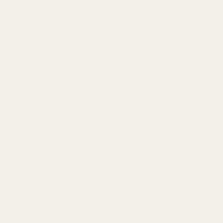
Bästa erbjudandet
Information
Integritetspolicy
Användarvillkor
Återbetalning och returer
Leveranspolicy
AI-bakgrund
Frånträd avtal här
Contact