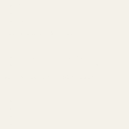
Mjuka
Krispiga
Bekväma
Fräscha Favoriter Från TryScent
Populära fräscha dofter:
Doftar som... Le Male - No. 372M
Riecht wie... Sauvage Parfum - No. 338
Varför Är Fräscha Dofter Så Populära?
De fungerar nästan överallt:
Jobbet
Resor
Vardagen
Dejter