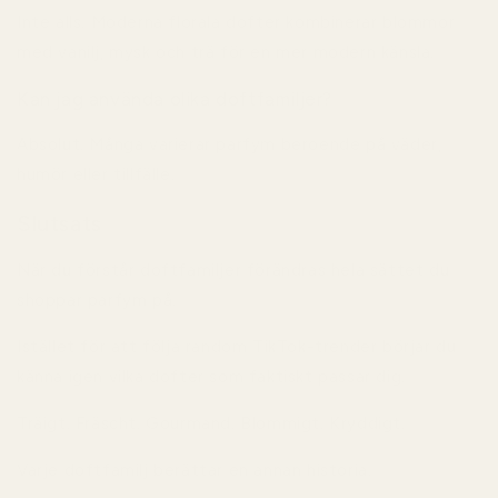
Inte alls. Moderna florala dofter kombinerar blommor
med vanilj, mysk och trä för en mer modern känsla.
Kan jag använda olika doftfamiljer?
Absolut. Många varierar parfym beroende på väder,
humör eller tillfälle.
Slutsats
När du förstår doftfamiljer förändras hela sättet du
shoppar parfym på.
Istället för att följa random TikTok-trender börjar du
känna igen vilka dofter som faktiskt passar dig.
Träigt. Fräscht. Gourmand. Blommigt. Kryddigt.
Varje doftfamilj berättar en annan historia.