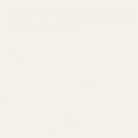
De 9 Olika Parfymdofterna Du
Behöver Känna Till
11 MAJ 2026
Share
Du testar en parfym i butik, blir direkt förälskad… och
inser sedan att du egentligen inte vet
varför
du gillar
den.
Är den träig? Fräsch? Kryddig? Gourmand? Blommig?
De flesta använder parfym utan att förstå doftfamiljer
— vilket också är varför så många köper flaskor som
bara blir stående på hyllan.