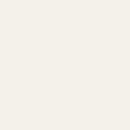
Vardagen
Dig som inte gillar tunga parfymer
3. Gourmand-Parfymer
Gourmand-parfymer luktar nästan som dessert.
Ja, på riktigt.
De bygger på noter som:
Vanilj
Karamell
Choklad
Kaffe
Marshmallow
Tonkaböna
Resultatet blir varma, beroendeframkallande dofter