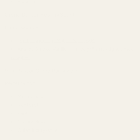
Fräscha
Gröna Dofter Hos TryScent
Några exempel:
Doftar som... Le Male - No. 372M
Ananas Smoke Vanilla — frisk grön fruktighet med
rökighet
Vem Passar Gröna Parfymer?
Perfekta för:
Minimalister
Kontoret
Våren
Naturälskare
Quiet luxury-stilen