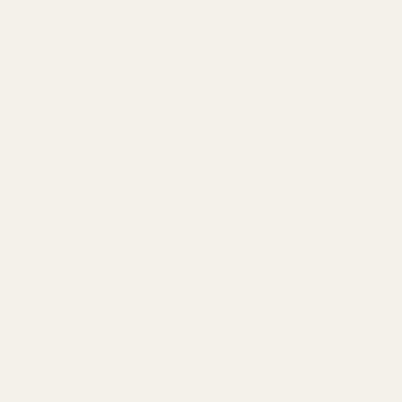
De luktar som lyxhotell, dyra läderjackor, mörka
träinteriörer och självsäkerhet.
Vanliga noter är:
Sandelträ
Cederträ
Vetiver
Oud
Patchouli
Amberträ
Träiga parfymer har ofta stark hållbarhet och en rik dry-
down som sitter kvar länge på huden.
Hur Luktar Träiga Parfymer?
Träiga dofter känns ofta: