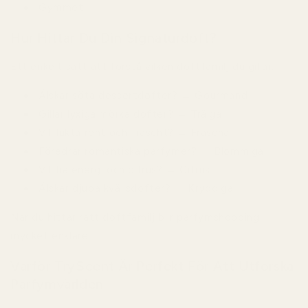
Gymmet
Hur Hittar Du Din Signaturdoft?
Ett enkelt sätt att förstå vilken doftfamilj du gillar:
Älskar söta dessertdofter? → Gourmand
Gillar lyxiga mörka dofter? → Träiga
Vill lukta rent och fräscht? → Fräscha
Föredrar romantiska parfymer? → Blommiga
Vill ha energi och citrus? → Citrus
Älskar djupa kvällsdofter? → Kryddiga
När du hittar rätt doftfamilj blir parfymshopping
mycket enklare.
Varför TryScent Är Perfekt För Att Utforska
Parfymvärlden