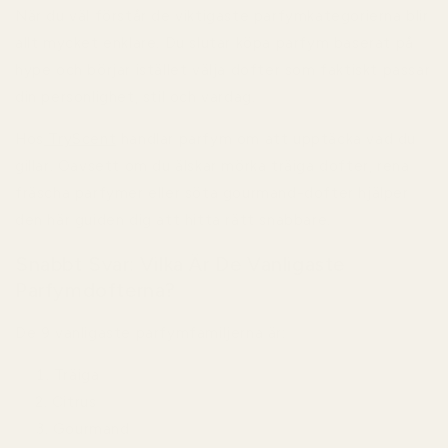
När du väl förstår de viktigaste parfymkategorierna blir
allt mycket enklare. Du slutar köpa parfym baserat på
hype och börjar istället välja dofter som faktiskt passar
din personlighet, stil och vardag.
Hos
TryScent
handlar parfym om att upptäcka vad
du
gillar. Oavsett om du älskar mörka träiga dofter, rena
fräscha parfymer eller söta gourmand-dofter hjälper
den här guiden dig att hitta rätt snabbare.
Snabbt Svar: Vilka Är De Vanligaste
Parfymdofterna?
De 9 vanligaste parfymfamiljerna är:
Träiga
Citrus
Gourmand