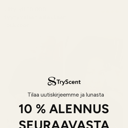
Liity yli 10 000
tyytyväisen asiakkaan
4,9/5, perustuu yli 10
000 arvosteluun
joukkoon
Tilaa uutiskirjeemme ja lunasta
10 % ALENNUS
SEURAAVASTA
Killian P.
Vahvistettu ostaja