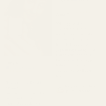
sitä, korkeaa laatua."
★
★
★
★
★
Alina M
5 kuukautta sitten
"Olen tyytyväinen
TryScentiin. Tuoksu
muistuttaa hyvin paljon
alkuperäistä ja pysyy
hyvin. Pakkaus on tyylikäs
ja pullo näyttää hyvältä.
Kaiken kaikkiaan se on
loistava vaihtoehto, jos
Lucy R
haluat laadukkaan
Vahvistettu ostaja
tuoksun kohtuulliseen
★
★
★
★
★
4 kuukautta sitten
hintaan."
"Ihana tuoksu. Kestää
Berry Vanilla ..Black
pitkään.
Opium – nro 132
Suloinen ja lämmin. Hyvä
ja nopea toimitus.
Aion ostaa uudelleen."