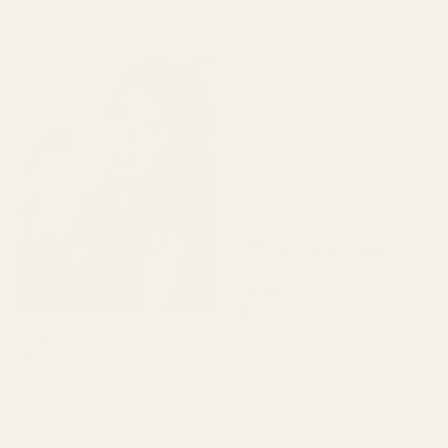
7 päivää sitten
kauan kuin sen pitäisi."
"Aluksi olin huolissani,
koska toimitus viivästyi
hieman, mutta kun lopulta
sain ne, tuoksu teki
minuun todella suuren
vaikutuksen. Kun tuoksu
on tasaantunut, voi luoja,
se on aivan upea."
4 kpl 100 ml:n
hajuvettä sisältäviä
pulloja
Kamila G.
Vahvistettu ostaja
★
★
★
★
★
Lidis A.
3 kuukautta sitten
Vahvistettu ostaja
★
★
★
★
★
"Hajuvedet tuoksuvat
2 kuukautta sitten
ihanan, tuoksu säilyy
todella pitkään, laatu on
"Se on täydellinen ja
loistava."
kaunis 🥰🥰🥰"