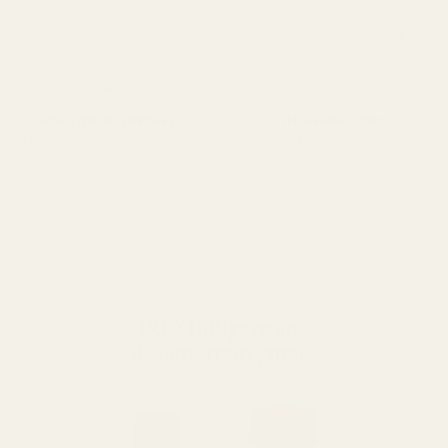
huolellisuudella
yksityiskohtien suhteen kuin
designmerkeissä.
Rahanpalautustakuu
Pitkäkestoinen
Hyväksymme tuotteiden
Kestää yli 12 tuntia (joidenkin
palautukset 60 päivän
mukaan jopa pidempään).
kuluessa, jolloin maksamme
ostohinnan takaisin.