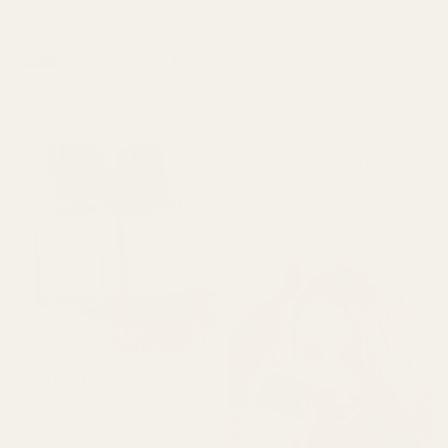
Saffron
Robinson D.
Amber...Rouge 540 –
★
★
★
★
★
nro 466
4 kuukautta sitten
"Tuoksuu täsmälleen
samalta kuin Luna Rossa
Carbon, mutta on paljon
halvempi. En voi uskoa,
kuinka samankaltainen se
on."
Michael R.
Vahvistettu ostaja
★
★
★
★
★
4 kuukautta sitten