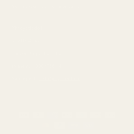
Sopimuksen irtisanominen täällä
Yhteystiedot
Käyttöyhtiö:
Lancer Properties LLC
Puhelin:
+18883736114
Sähköposti:
hello@tryscent.co
Maksutavat