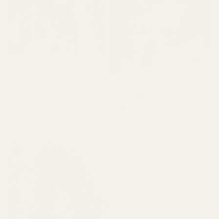
Castillo B.
Vahvistettu ostaja
★
★
★
★
★
3 kuukautta sitten
Clara P.
"Se tuoksuu todella
Vahvistettu ostaja
★
★
★
★
★
hyvältä, rakastin sitä."
2 päivää sitten
"Kaikki kolme tuoksua,
jotka sain, ovat todella
hyviä. Ne kestävät pitkään
ja tuoksuvat juuri niin kuin
pitääkin. Ainoa asia, johon
en ollut tyytyväinen, oli
toimitusaika. Mutta
rehellisesti sanottuna tein