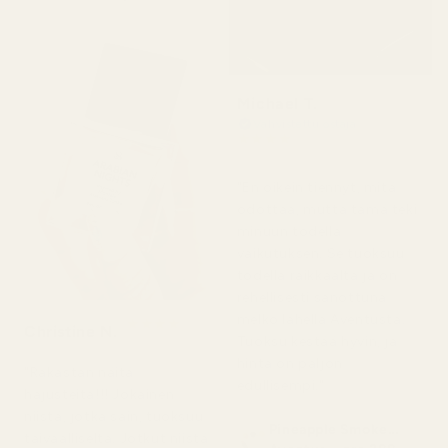
Michael T.
Vahvistettu ostaja
★
★
★
★
★
2 päivää sitten
"En oikein tiennyt, mitä
odottaa, mutta tämä teki
minuun todella
vaikutuksen. Se tuoksuu
todella raikkaalta ja on
rehellisesti sanottuna
melko lähellä Aventusta.
★
★
★
★
★
Christine N.
5 päivää sitten
Tuoksu kestää hyvin, ja
hinta on paljon
"Rakastan näitä
edullisempi."
hajusteita!!! Jokainen
niistä, jotka sain, tuoksuu
Pineapple Smoke...
taivaalliselta. Jotkut niistä