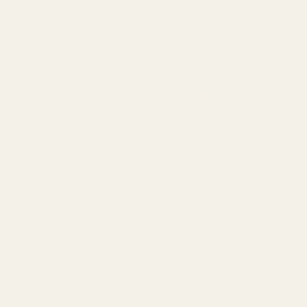
Amanda G
Vahvistettu ostaja
★
★
★
★
★
5 kuukautta sitten
"Heidän tuotteensa ovat