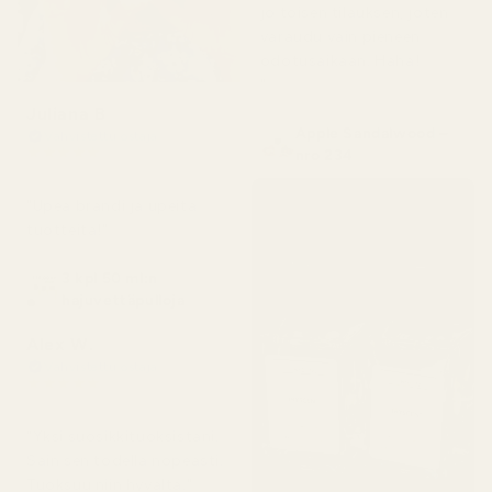
jo toisen tilauksen, joten
varaudu vain pieneen
odotusaikaan. Haha!
"
Juliana B
Apple Sandalwood –
Vahvistettu ostaja
★
★
★
★
★
nro 234
4 kuukautta sitten
"Upea brändi ja upeita
tuotteita!"
3 kpl 50 ml:n
hajuvettäpulloja
Alex W.
Vahvistettu ostaja
★
★
★
★
★
2 päivää sitten
"Yksi suosikkituoksistani.
Sain sen todella nopeasti.
Tuoksuu niin hyvältä."