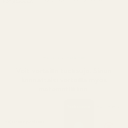
Madagaskarin vanilja · Myskki
Pohjatuoksut
Madagaskarin kermainen vanilja yhdistyy
pehmeään myskiin lämpimässä,
aistillisessa ja pitkäkestoisessa
jälkimaussa.
Me vs. alkuperäinen
Voit vertailla tuoksuja. Sinun
kannattaisi vertailla myös
matematiikkaa.
Tuoksumme
Muotimerkit
Hajusteen pitoisuus
Enemmän öljyä = pidempi