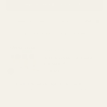
Lisää ostoskoriin
20,95 €
24,95 €
Toimitus
Suomeen
5 työpäivän kuluessa.
SÄÄSTÄ 48 %
Paras tarjouksemme: koosta
oma paketti!
Vain
8,32 €
pulloa kohti
Kokeile 60 päivän ajan ilman riskiä.
Alle 0,5 % ostajista käyttää rahat-takaisin-
takuutamme.