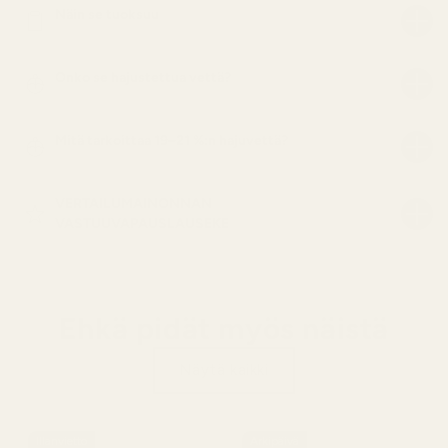
Näin se tuoksuu
Onko se hajustettua vettä?
Mitä tarkoittaa 19–21 %:n hajuvettä?
VERTAILUMAINONNAN
VASTUUVAPAUSLAUSEKE
Ehkä pidät myös näistä
Näytä kaikki
Illanvietto
Arkipäivä