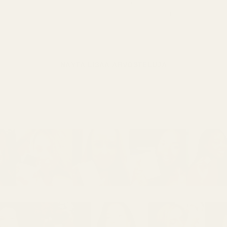
laadukkaita ja hinnaltaan
erittäin edullisia."
NÄYTÄ LISÄÄ ARVOSTELUJA