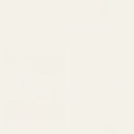
"Tämä on juuri sellainen
tuoksu, joka saa sinut
tuntemaan olosi
huolitelluksi. Ei liian
Roxanne S
voimakas, vaan juuri
Vahvistettu ostaja
★
★
★
★
★
sopiva. 👌"
5 kuukautta sitten
"Tuote saapui kunnossa.
Hajuvesi ei ollut
rikkoutunut, se ei vuotanut
ja oli hyvässä kunnossa.
Tuoksu on täydellinen eikä
haissut pahalle. Rakastan
sitä, korkeaa laatua."
Cocoa Tonka ... Good
Girl – nro 461