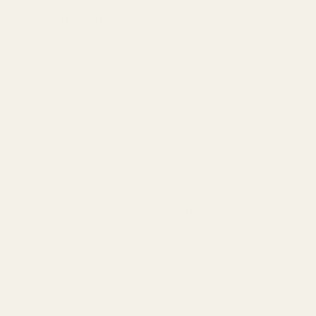
Ftalaattivapaa
Ilman parabeeneja
Vegaaninen
Eläinkokeita ei ole käytetty
IFRA-hyväksytty
Kehitetty EU-standardien mukaisesti
Ei tunnettuja hormonitoimintaa häiritseviä
aineita
Valmistamme hajusteita tiukkojen
eurooppalaisten kosmetiikkastandardien
mukaisesti