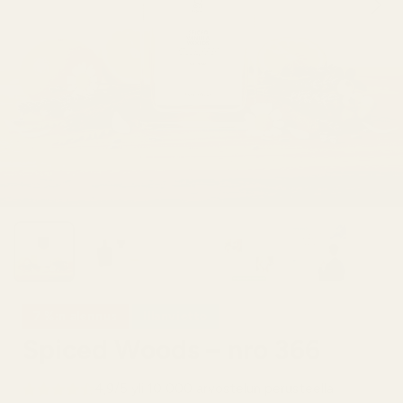
7 %:n alennus
Illanvietto
Spiced Woods – nro 366
4,9/5 yli 10 000 arvostelun perusteella