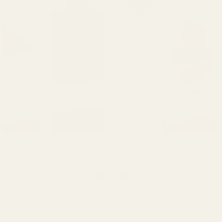
Tuoksuanalyysi
Rohkea, raikas ja vetovoimainen tuoksu, jossa
sitrushedelmien raikkaus yhdistyy karheisiin puun
tuoksuihin ja lämpimiin mausteisiin. Puhdas mutta