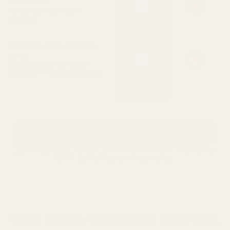
koostumus
Puhtaat ainesosat, iholle
turvallisia
60 päivän rahat-takaisin-
takuu
Rakasta sitä tai saat täyden
hyvityksen — ilman kysymyksiä
Selaa muita tuoksuja
Kestää yli 12 tuntia
yli 10 000 ihmisen rakastama
60 päivän tyytyväisyystakuu
Miksi EU:ssa valmistetut hajuvedet