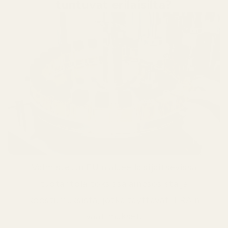
tuntuvat erilaisilta?
Valmistettu EU:n alueella sijaitsevissa
tuotantolaitoksissa ainesosista ja
koostumuksista, jotka täyttävät IFRA:n
vaatimukset.