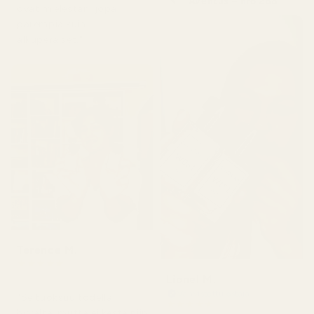
Aventus – nro 288
ovat mielestäni jopa
parempia kuin
alkuperäiset."
Terence M.
★
★
★
★
★
2 kuukautta sitten
Lionel M.
Vahvistettu ostaja
"Se tuoksuu todella
★
★
★
★
★
hyvältä, mutta ei kestä niin