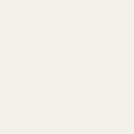
säilyvyysaika
Pysyy iholla 8–12 tuntia
Kestää pidempään kuin
useimmat design-EDT-tuoksut
90 % halvempi kuin
merkkituotteen hinta
Laadusta tinkimättä
Täsmälleen sama tuoksu
kuin alkuperäisessä
Luotu samasta
tuoksuyhdistelmästä
Lähetetään 24 tunnin
kuluessa
Ei jonottamista kaupassa
Eläinkokeita käyttämätön