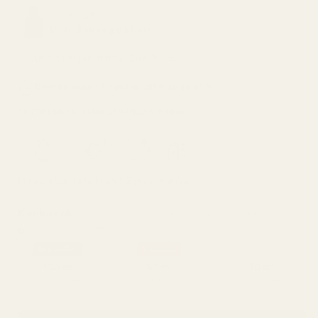
Inspiraationa:
Dior Sauvage Elixir
(Suunnittelijan hinta: 298,95 €)
Kestää jopa 12 tuntia, pitoisuus 21 %
TÄYDELLINEN KUVAUS
PUHDAS MERKKI
Maustettu
Date Night
Syksy
Vahva
Kenkäkok
100 ml – 8 asiakasta 10:stä valitsi tämän
tuotteen
o:
Bestseller
Suosittu
100 ml
50 ml
30 ml
0,21 € / ml
0,34 € / ml
0,43 € / ml