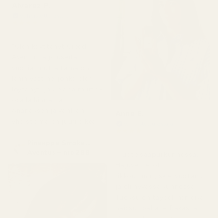
Alvarez P.
Vahvistettu ostaja
★
★
★
★
★
4 kuukautta sitten
"Olen käyttänyt Creed
Aventusta jo useita
vuosia, mutta tämä on
lähin vastine, jonka olen
löytänyt, ja vieläpä murto-
osalla hinnasta.
Ananaksen ja vaniljan
Anne E.
yhdistelmä on juuri oikea."
Vahvistettu ostaja
★
★
★
★
★
4 kuukautta sitten
Pineapple Smoke...
Aventus – nro 288
"Tuote saapui kunnossa.
Hajuvesi ei ollut
rikkoutunut, se ei vuotanut
ja oli hyvässä kunnossa.
Tuoksu on täydellinen eikä
haissut pahalle. Rakastan