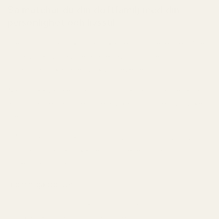
Så matchar du din doftfamilj med din
personlighet och livsstil
Precis som människor har olika personligheter består en
signaturparfym av flera lager av doftnoter som
tillsammans skapar en unik upplevelse.
När du ska välja en parfym som passar dig är det klokt
att börja med att identifiera vilka doftnoter du tycker
mest om.
Från mjuka och diskreta till djärva och intensiva – varje
doftfamilj passar olika personligheter, stilar och
sinnesstämningar.
Blommiga dofter
Personer med ett mjukt och omtänksamt sätt
uppskattar ofta blommiga dofter.