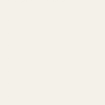
De viktigaste doftfamiljerna
Här är de vanligaste typerna av dofter:
Friska dofter:
Uppiggande dofter som påminner
om havsbris, regn eller nyutslagna gröna blad.
Blommiga dofter:
Inspirerade av blommor som ros,
jasmin, pion och liljekonvalj.
Orientaliska (amber):
Varma och kryddiga dofter
med inslag av vanilj, bärnsten och hartser.
Träiga dofter:
Bygger på noter som sandelträ,
cederträ och vetiver.
Fruktiga dofter:
Livliga och fräscha med inslag av
exempelvis äpple, persika och bär.
Citrusdofter:
Friska noter av citron, apelsin,
bergamott och mandarin.
Aromatiska/örtiga dofter:
Fräscha örter som
mynta, lavendel och rosmarin.