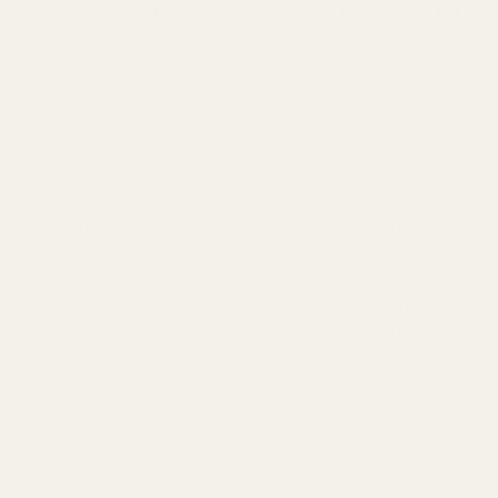
Slutligen bör du tänka på
projektion
, alltså hur mycket
du vill att andra ska känna din parfym.
Friska dofter ligger vanligtvis närmare huden och
upplevs mer diskreta, medan amberdofter och fylliga
blomdofter ofta sprider sig mer och lämnar ett
tydligare doftspår.
De flesta upptäcker att de naturligt dras till två eller
tre olika doftfamiljer.
Kom också ihåg att din hudkemi, kroppstemperatur och
till och med din kost påverkar hur en parfym utvecklas
på just din hud.
Därför är det alltid bäst att testa en parfym direkt på
huden istället för att enbart dofta på flaskan eller ett
doftpapper.