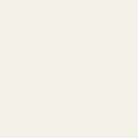
klassisk blomdoft.
Blommiga dofter passar för:
Romantiska tillfällen
Våren och sommaren
Vardagsbruk
Som present eftersom de uppskattas av många
3. Amberdofter (orientaliska dofter)
Amberdofter, tidigare kallade orientaliska dofter, är
varma, fylliga och sensuella. De bygger på naturliga
ingredienser tillsammans med kryddiga, pudriga och
hartsrika noter som skapar en känsla av värme, elegans
och förförelse.
De innehåller ofta ingredienser som vanilj, amber,
benzoin, labdanum, mysk och exotiska kryddor som