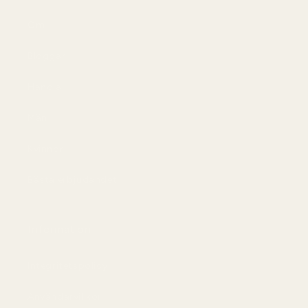
Om
Bloggar
Handla
Män
Kvinnor
Bästa erbjudandet
Information
Integritetspolicy
Användarvillkor