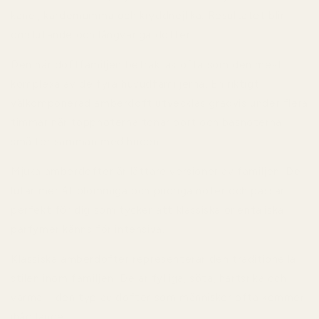
kanel, kardemumma och kryddnejlika. Resultatet blir
omslutande och långvariga dofter.
Den här doftfamiljen betraktas ofta som den mest
komplexa av de fyra huvudfamiljerna. En riktigt
välkomponerad amberdoft utvecklas gradvis under flera
timmar när toppnoterna tonar bort och basnoterna
smälter samman med huden.
Mjuka amberdofter
är lättare versioner av familjen. De
lutar mer åt blommiga och pudriga noter och passar
perfekt för dig som tycker att klassiska orientaliska
parfymer känns för intensiva.
Klassiska amberdofter
representerar den traditionella
stilen inom familjen. De är fylliga, söta, hartsrika och
varma – den typ av dofter som människor ofta kommer
ihåg länge.