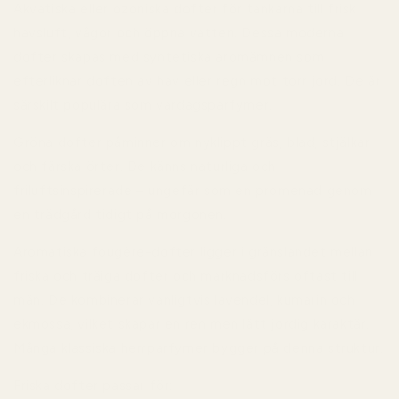
Akvatiska eller ozoniska dofter
för tankarna till frisk
havsluft, vågor och öppna vatten. Dessa moderna
dofter skapas med syntetiska aromämnen som
efterliknar doften av hav eller regn mot torr jord. De är
särskilt populära som vardagsparfymer.
Gröna dofter
påminner om nyklippt gräs, blad, stjälkar
och färska örter. De känns naturliga och
friluftsinspirerade – ungefär som en promenad genom
en trädgård tidigt på morgonen.
Aromatiska fougère-dofter
ligger i gränslandet mellan
friska och träiga dofter och marknadsförs oftast till
män. De kombinerar vanligtvis lavendel, kumarin och
ekmossa, vilket skapar en ren men lätt jordig karaktär.
Många klassiska herrparfymer bygger på denna struktur.
Friska dofter passar för: