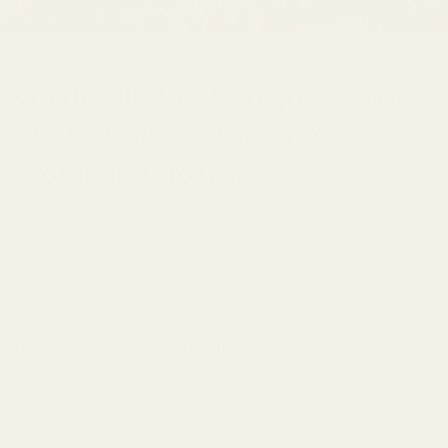
Guide till doftfamiljer: Träiga,
orientaliska, friska och
blommiga dofter
31 MARS 2026
Share
Du går in i en butik. Hyllorna är fyllda med hundratals
parfymer. Du plockar upp en flaska, sprayar lite på
handleden och har ingen aning om hur du ska beskriva
doften – eller om den ens passar dig.
Känner du igen dig?