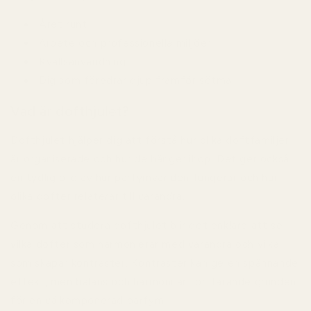
Året runt
Arbete och professionella miljöer
Kvällsanvändning
Dig som föredrar djup framför sötma
Vad är dofthjulet?
Dofthjulet hjälper dig att förstå hur olika doftfamiljer
är organiserade och hur de hänger ihop. Det ger också
en tydlig bild av hur parfymvärlden fungerar och hur
olika dofter relaterar till varandra.
Genom att studera dofthjulet blir det enklare att se
vilka dofter som harmonierar med varandra och vilka
som skapar kontraster. Kontraster kan ge en spännande
effekt, men balans och harmoni är fortfarande grunden
för en välkomponerad parfym.