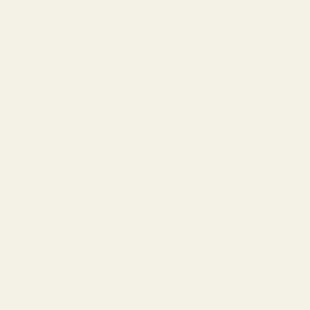
Återbetalning och returer
Leveranspolicy
AI-bakgrund
Frånträd avtal här
Contact
Driftsbolag:
Lancer Properties LLC
Phone:
+18883736114
Email:
hello@tryscent.co