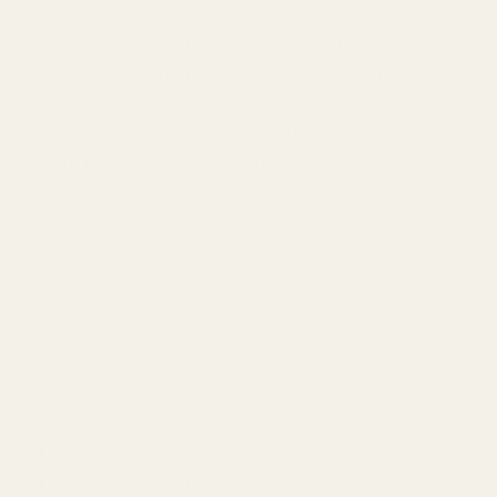
Träiga amberdofter
tillför djup genom noter av
sandelträ, oud, patchouli och vetiver. De känns
sofistikerade, jordnära och exklusiva. Särskilt oud har
blivit en av de mest eftertraktade ingredienserna inom
modern parfymkonst tack vare sin intensiva och unika
karaktär.
Kryddiga amberdofter
lyfter fram kryddor som
svartpeppar, ingefära, saffran och rökelse. Dessa
dofter upplevs ofta som dramatiska, mystiska och
eleganta.
Amberdofter passar för:
Kvällar
Höst och vinter
Festliga och formella tillfällen