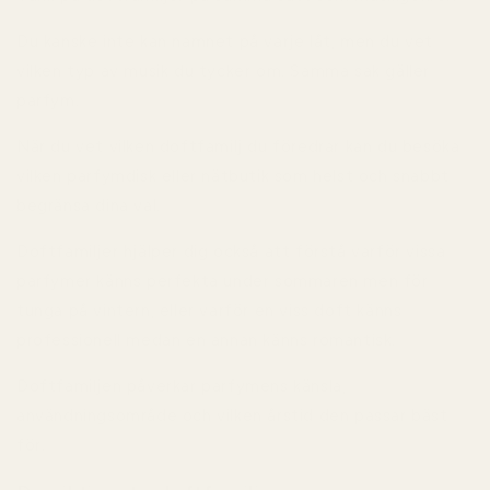
Du kanske inte kan namnet på varje låt, men du vet
vilken typ av musik du tycker om. Samma sak gäller
parfym.
När du vet vilken doftfamilj du föredrar kan du besöka
vilken parfymdisk eller nätbutik som helst och snabbt
begränsa dina val.
Doftfamiljer hjälper dig också att förstå varför vissa
parfymer känns perfekta under sommaren men för
tunga på vintern, eller varför en viss doft känns
professionell medan en annan känns romantisk.
Doftfamiljen påverkar parfymens känsla,
användningsområde och vilken årstid den passar bäst
för.