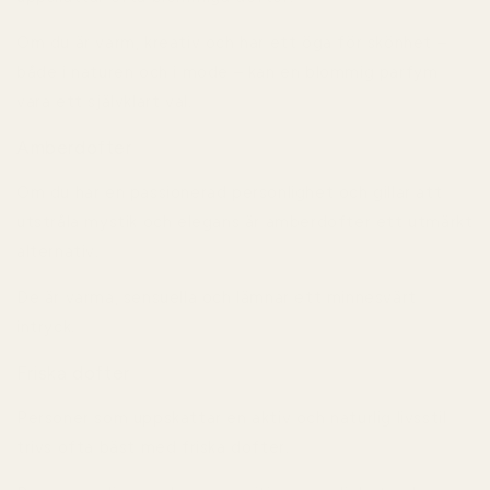
Om du är varm, kreativ och har ett öga för skönhet –
både i naturen och i mode – kan en blommig parfym
vara ett självklart val.
Amberdofter
Om du har en passionerad personlighet och gillar att
utstråla mystik och elegans är amberdofter ett utmärkt
alternativ.
De är varma, sensuella och lämnar ett minnesvärt
intryck.
Friska dofter
Personer som uppskattar en aktiv och naturlig livsstil
trivs ofta bäst med friska dofter.