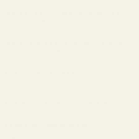
En doftfamilj består av parfymer som grupperas
tillsammans utifrån sina gemensamma egenskaper och
hur väl deras doftnoter harmoniserar.
Dofter inom samma familj delar liknande aromer och
karaktär, medan dofter från olika familjer skiljer sig
betydligt åt när det gäller doftnoter och uttryck.
När du handlar parfym märker du kanske att dofterna
inte alltid är sorterade efter doftfamilj.
Därför är det bra att känna till vilka ingredienser som
kännetecknar din favoritfamilj. Då blir det betydligt
enklare att avgöra om en ny parfym innehåller noter
som passar din smak.
Varför är doftfamiljer viktiga?
Tänk på doftfamiljer på samma sätt som musikgenrer.