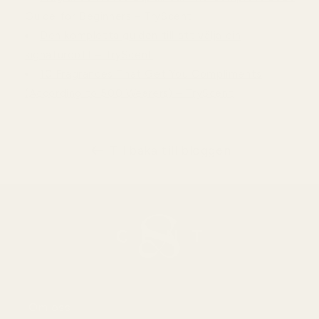
Guide for Beginners – TryScent
Den kompletta guiden till att välja din
signaturdoft – TryScent
10 Fragrances That Get You Compliments
(According to 500 Wearers) – TryScent
Tillbaka till bloggen
Om oss