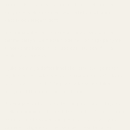
blomma. En rosparfym av denna typ är helt uppbyggd
kring rosens olika nyanser. Resultatet blir ofta en
klassisk och elegant doft.
Blommiga buketter
kombinerar flera olika blommor i
samma parfym. De flesta moderna blommiga parfymer
tillhör denna kategori och upplevs ofta som fylliga,
mjuka och harmoniska.
Mjuka blommiga dofter
innehåller ofta pudriga noter,
mysk eller aldehyder som ger parfymen ett sofistikerat
och elegant uttryck. Många av världens mest ikoniska
parfymer tillhör denna underkategori.
Blommiga orientaliska dofter
fungerar som en brygga
mellan blommiga och orientaliska dofter. De kombinerar
blommor med kryddor, vanilj och hartser, vilket ger ett
varmare, fylligare och mer sensuellt resultat än en