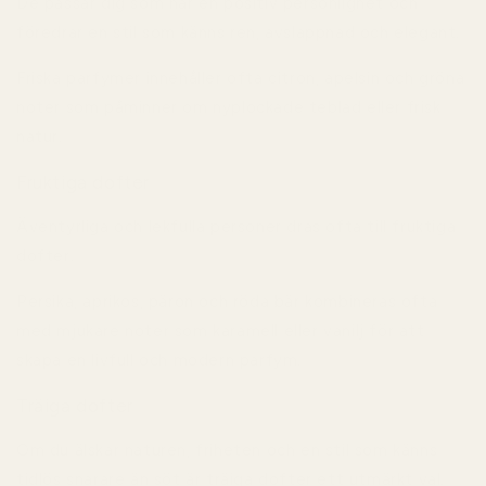
De passar dig som har en positiv personlighet och
föredrar en stil som känns ren, avslappnad och elegant.
Friska parfymer innehåller ofta citron, apelsin och gröna
noter som påminner om nyplockade teblad eller frisk
natur.
Fruktiga dofter
Äventyrliga och lekfulla personer dras ofta till fruktiga
dofter.
Persika, aprikos, päron och röda bär kombineras ofta
med mjukare noter som karamell eller vanilj för att
skapa en livfull och modern parfym.
Träiga dofter
Om du älskar naturen, friheten och en stil som känns
tidlös snarare än söt är träiga dofter ett utmärkt val.