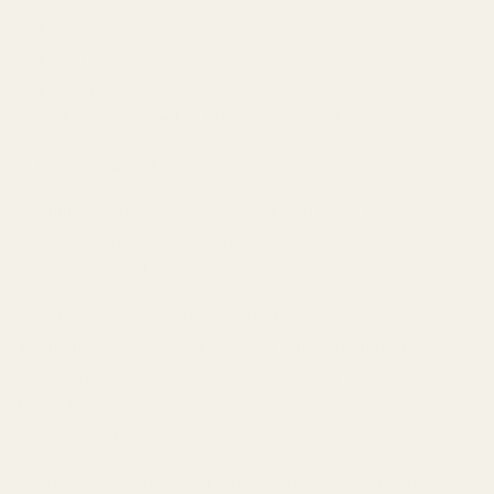
Dagtid
Varmt väder
Kontoret
Dig som föredrar lätta och diskreta parfymer
2. Blommiga dofter
Blommiga dofter är den största och mest populära
doftfamiljen i världen. Majoriteten av alla damparfymer
tillhör denna kategori i någon form.
Blommiga parfymer byggs upp kring blomessenser och
aromämnen som återskapar doften av blommor. Ros,
jasmin, ylang-ylang, pion, iris, liljekonvalj och tuberos hör
till de mest använda ingredienserna inom
parfymkonsten.
Soliflore-parfymer
fokuserar på en enda dominerande