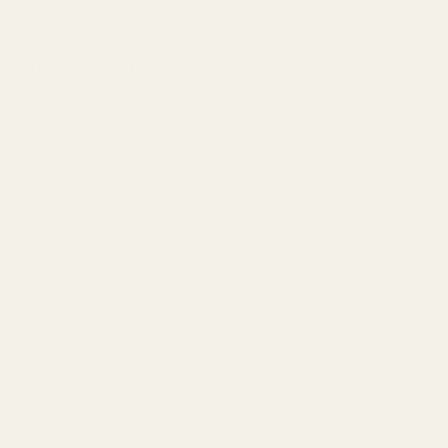
variation.
Hitta din doftfamilj hos TryScent
Varje parfym i TryScents kollektion tillhör en tydligt
definierad doftfamilj – från träiga amberdofter och
friska citrusparfymer till fylliga orientaliska
kompositioner och eleganta blomdofter – alla skapade
för lång hållbarhet och imponerande prestanda.
Oavsett om du precis har påbörjat din doftresa eller vill
utöka din samling finns det en parfym som passar just
dig.
Utforska hela kollektionen på
tryscent.co
.
TryScent erbjuder ett brett sortiment av
signaturparfymer som representerar alla de stora