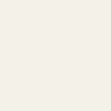
De fyra huvudsakliga doftfamiljerna
1. Friska dofter
Friska dofter är rena, lätta och energifyllda. De är de
mest lättburna av alla doftfamiljer och fungerar
utmärkt året runt, även om de verkligen kommer till sin
rätt under våren och sommaren.
Den friska doftfamiljen består av flera underkategorier.
Citrusdofter
domineras av bergamott, citron,
grapefrukt, mandarin eller neroli. De öppnar med en klar
och uppfriskande fräschör som ger en omedelbar
energikick. Eftersom citrusnoter ofta avdunstar
snabbare än andra dofter spelar parfymens
koncentration en stor roll.