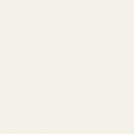
doftfamiljerna. Från friska blomdofter och livliga
citrusnoter till fylliga träiga kompositioner och sensuella
amberdofter – det finns en doft för varje personlighet,
stil och tillfälle.
Relaterade Artiklar
Flower No. 074W Recension: Den Eleganta
Blommiga Parfymen som Fångar Tidlös Feminitet
Fräscha & Blommiga: 7 Bästa Neroliparfymerna
Bästa Paco Rabanne Phantom Dupen
Tryscent Bitter Peach No. 487 Recension: Söt,
Djärv & Oförglömlig
Recension av Tryscent Black Afgano No. 348M:
Den mörka lyxen
Hur man bygger en parfymgarderob – TryScent
Varför dyr parfym inte alltid är bättre: Sanningen
Fragrance Notes Explained: The Complete 2026