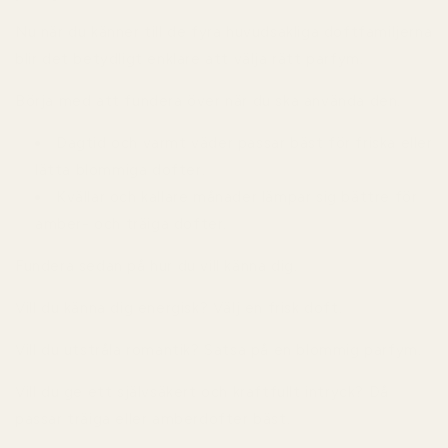
Nu när du känner till de fyra huvudsakliga doftfamiljerna
blir det betydligt enklare att välja rätt parfym.
Börja med att fundera över
när du ska använda den
.
Dagtid och varmt väder passar bäst för friska eller
lätta blommiga dofter.
Kvällar och kallare månader lämpar sig bättre för
amber- och träiga dofter.
Fundera sedan på
hur du vill känna dig
.
Vill du känna dig energisk? Välj en frisk doft.
Vill du utstråla romantik? Satsa på en blommig parfym.
Vill du ge ett självsäkert och kraftfullt intryck? Då
passar träiga eller amberdofter bäst.