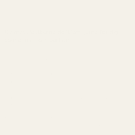
De ger ett elegant, lugnt och självsäkert intryck utan
att bli överväldigande.
De mest lättburna doftfamiljerna för dig
som är ny inom parfym
Om du precis har börjat bygga upp din parfymsamling är
det här en bra utgångspunkt.
En frisk eller akvatisk parfym för dagtid.
En mjuk blommig eller blommig amberparfym för
helger och sociala tillfällen.
En träig eller amberdoft för kvällar och kallare
årstider.
Med tre parfymer från tre olika doftfamiljer har du
alternativ för nästan alla situationer och får samtidigt
en bra introduktion till parfymkonstens bredd och