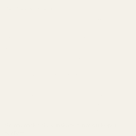
Dofthjulets historia
Dofthjulet skapades av parfymexperten
Michael
Edwards
för att hjälpa parfymförsäljare att
rekommendera rätt dofter till sina kunder.
Även om liknande modeller existerade tidigare blev
hans version, som lanserades 1992, snabbt
branschstandard eftersom den speglade moderna
dofter och hur människor faktiskt upplever dem.
Edwards utformade ett hjul där alla doftfamiljer och
deras underkategorier visas i ett lättöverskådligt
diagram. Det gör det enklare att förstå hur dofter
klassificeras, kombineras och skiljer sig från varandra.
Så använder du kunskapen när du köper
parfym