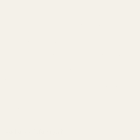
Det är här de flesta fastnar.
Parfymvärlden har sitt eget språk. När du väl lär dig det
blir det betydligt enklare att köpa parfym. Du slipper
gissa och kan istället välja med självförtroende.
Grunden i detta språk är
doftfamiljer
. De kallas även
parfymfamiljer
eller
olfaktiva familjer
och används för
att gruppera parfymer utifrån deras dominerande
karaktär och ingredienser. Det finns fyra huvudsakliga
doftfamiljer – och alla andra dofttyper utgår från
dessa.
Här går vi igenom vad varje doftfamilj innebär och vem
den passar bäst.
Vad är doftfamiljer?