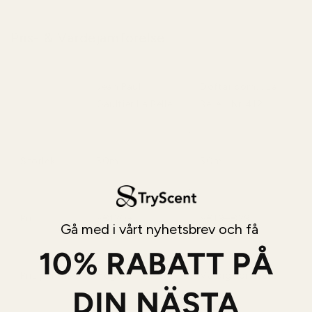
Pris- & Värdejämförelse
Jean Paul
Doftar som... La
Gaultier La Belle
Belle - Nr 412
Storlek
50ml
50ml
Pris
~€120+
~€19–€29
Gå med i vårt nyhetsbrev och få
10% RABATT PÅ
Pris per ml
Högt
Väldigt prisvärt
DIN NÄSTA