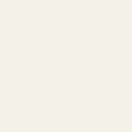
Män
Kvinnor
Bästa erbjudandet
Information
Integritetspolicy
Användarvillkor
Återbetalning och returer
Leveranspolicy
AI-bakgrund