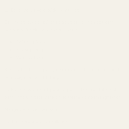
La Belle lyckas vara båda samtidigt.
Originalet bygger på en relativt enkel men extremt
beroendeframkallande kombination:
Saftigt päron
Krämig vanilj
Varm vetiver
Resultatet blir en parfym som känns feminin, förförisk
och lyxig utan att bli tung.
La Belle blev enormt populär på TikTok, YouTube och
parfymforum tack vare sin extrema komplimangfaktor.
Många beskriver den som:
“farligt beroendeframkallande.”