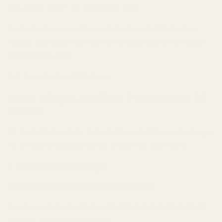
Och ärligt talat? De överdriver inte.
Vanilj-drydownen sitter mjukt och varmt på huden i
timmar samtidigt som doften projicerar perfekt utan
att bli för mycket.
Det är en parfym folk minns.
Varför Många Letar Efter Ett Alternativ Till
La Belle
Så fantastisk som La Belle är finns det flera anledningar
till att parfymälskare börjar leta efter alternativ.
1. Priset Fortsätter Stiga
Designerparfymer blir knappast billigare.
Om du använder La Belle ofta blir det snabbt dyrt att
köpa ny flaska gång på gång.