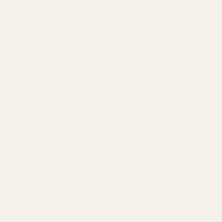
Frånträd avtal här
Contact
Driftsbolag:
Lancer Properties LLC
Phone:
+18883736114
Email:
hello@tryscent.co
Betalningsmetoder