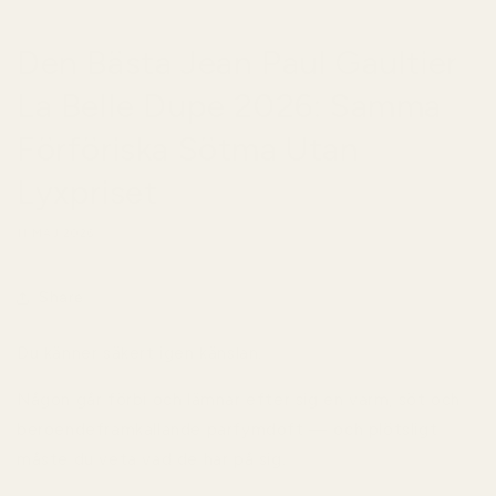
Den Bästa Jean Paul Gaultier
La Belle Dupe 2026: Samma
Förföriska Sötma Utan
Lyxpriset
11 MAJ 2026
Share
Du känner säkert igen känslan.
Någon går förbi och lämnar efter sig en varm, söt och
beroendeframkallande parfymdoft — och plötsligt
måste du veta vad de har på sig.