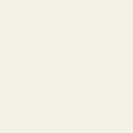
Väldigt. Vanilj- och gourmand-dofter får ofta flest
komplimanger.
Är TryScent cruelty-free?
Ja. TryScents parfymer är veganska och cruelty-free.
Slutsats
Det finns en anledning till att La Belle blivit en så stor
succé.
Den är sensuell utan att försöka för hårt.
Söt utan att bli överväldigande.
Feminin utan att kännas förutsägbar.
Och nu kan du få samma beroendeframkallande doftstil
utan att betala lyxpriser.