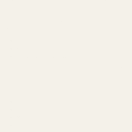
exakt den typ av gourmandprofil som vaniljälskare är
besatta av.
När man testar dem sida vid sida är upplevelsen väldigt
lik:
Fruktig söt opening
Krämigt vaniljhjärta
Sensuell varm dry-down
Det mest imponerande är hur lyxig parfymen känns på
huden sett till priset.
Du får fortfarande:
Stark komplimangfaktor
Fantastisk vardagsanvändning
Mysig feminin sötma
Perfekt date-night-känsla