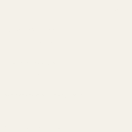
Ja — den fångar samma söta päron- och vanilj-DNA
som gjort La Belle så populär.
Hur länge håller den?
De flesta får cirka 6–8 timmars hållbarhet beroende på
hudtyp och applicering.
Är parfymen väldigt söt?
Ja, men på ett varmt och sofistikerat sätt snarare än
sockrigt och barnsligt.
Kan man använda den varje dag?
Absolut. Trots sin sensuella vibe fungerar den väldigt
bra även till vardags.
Är den bra för komplimanger?