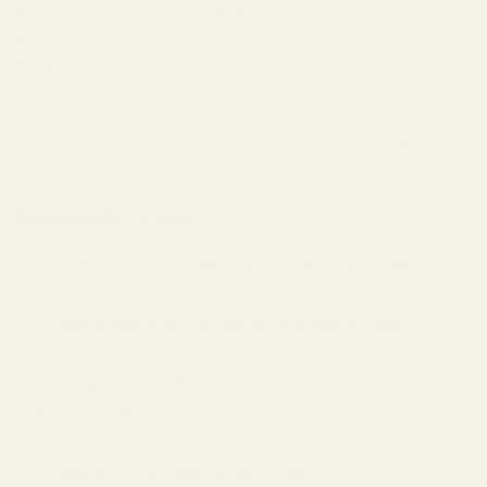
Doftar som... La Belle - Nr 412
levererar den krämiga
päron- och vaniljmagin som gjort Jean Paul Gaultier La
Belle ikonisk — samtidigt som plånboken fortfarande
mår bra.
Redo att dofta dyrt för mindre? Upptäck
Doftar som...
La Belle - Nr 412
hos
TryScent
idag.
Relaterade artiklar
Den Bästa Stronger With You Intensely Dupen
2026
Bästa Valentino Donna Born in Roma Dupe
Apelsin Patchouli - Nr 067 Recension (inspirerad
av Chanel Coco Mademoiselle)
Topp Parfymtrender för Kvinnor 2026
(Expertguide) – TryScent
Bästa Mugler Alien Dupe 2026