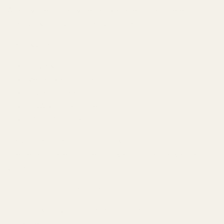
Alla TryScent-parfymer är skapade för att ge en
premiumkänsla utan premiumpriset.
Det inkluderar:
Tillverkning inom EU
Veganska formulas
Cruelty-free standard
IFRA-kompatibilitet
Lång hållbarhet
Resultatet är en parfym som känns lyxig nog för
speciella tillfällen — men prisvärd nog att använda
varje dag.
Och ärligt talat spelar det roll.
Parfym ska användas generöst, inte sparas som
flytande guld.