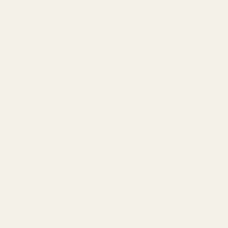
Den här typen av doft blommar verkligen ut i kallare
temperaturer.
4. Bäst På Kvällen
Perfekt för:
Middagar
Dejter
Vinterkvällar
Fester
5. Applicera På Återfuktad Hud
Parfym håller längre på återfuktad hud.
Vanliga Frågor
Luktar Doftar som... La Belle - Nr 412 verkligen som
Jean Paul Gaultier La Belle?