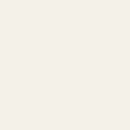
…utan att behöva betala designerpriser varje gång
flaskan tar slut.
Jämförelse Av Doftnoter
Jean Paul
Doftar som... La
Notlager
Gaultier La Belle
Belle - Nr 412
Toppnoter
Päron
Päron
Hjärtnoter
Vanilj
Krämig vanilj
Basnoter
Vetiver
Varma tränoter