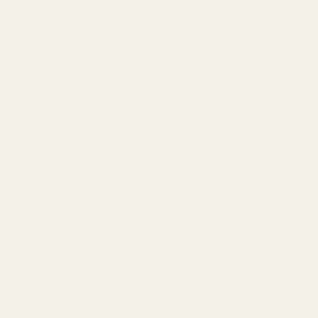
Och det är exakt där
TryScent
kommer in.
TryScents Alternativ: Doftar som... La Belle
- Nr 412
Doftar som... La Belle - Nr 412
fångar känslan av Jean
Paul Gaultier La Belle imponerande bra.
Direkt vid första sprayen möts du av den där saftiga
fruktiga sötman som gjort originalet så ikoniskt.
Päronet känns ljust, feminint och elegant utan att bli
överdrivet sockrigt.
Sedan börjar vaniljen utvecklas.
Och det är här magin händer.
Doften blir varm, krämig, mjuk och lätt förförisk —