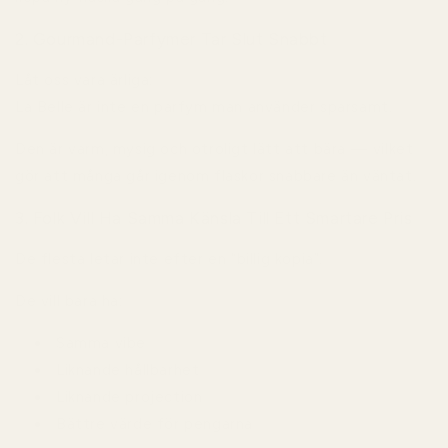
2. Gourmand-Parfymer Tar Slut Snabbt
Låt oss vara ärliga:
La Belle är inte en parfym man använder sparsamt.
Den är varm, mysig och otroligt lätt att bära — vilket
gör att många går igenom flaskor snabbare än väntat.
3. Folk Vill Ha Samma Känsla Till Ett Smartare Pris
De flesta letar inte efter en “billig kopia”.
De vill bara ha:
Samma vibe
Liknande hållbarhet
Liknande projection
Bättre värde för pengarna