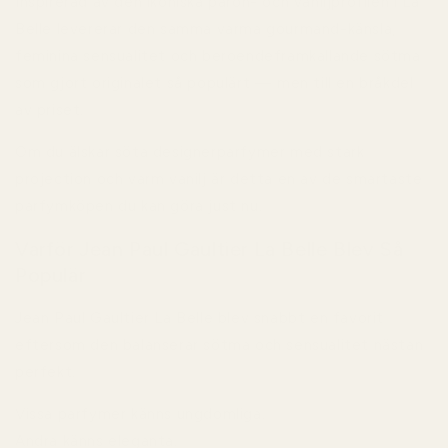
Inspirerad av den ikoniska päron- och vaniljprofilen i La
Belle levererar den samma varma gourmand-känsla,
feminina sensualitet och beroendeframkallande sötma
som gjort originalet så populärt — men till en bråkdel
av priset.
Om du älskar söta designerparfymer med stark
projection och varm vanilj är detta en av de smartaste
parfymköpen du kan göra just nu.
Varför Jean Paul Gaultier La Belle Blev Så
Populär
Jean Paul Gaultier La Belle blev snabbt en favorit
eftersom den balanserar sötma och sensualitet nästan
perfekt.
Vissa parfymer känns ungdomliga.
Andra känns eleganta.