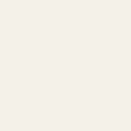
Det är exakt den effekten Jean Paul Gaultier La Belle
har haft på parfymvärlden.
Problemet? Det är lätt att bli förälskad i La Belle. Lite
svårare att älska priset varje gång flaskan börjar ta slut.
Som tur är finns
TryScent
och deras
Doftar som... La
Belle - Nr 412
— en feminin gourmanddoft inspirerad
av Jean Paul Gaultier La Belle som fångar samma
sensuella päron- och vaniljkänsla utan att tömma
plånboken.
Snabbt Svar
Den bästa Jean Paul Gaultier La Belle-dupen 2026 är
Doftar som... La Belle - Nr 412
från
TryScent
.