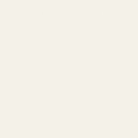
Vem Kommer Älska Den Här Parfymen?
Komplimang-Jägaren
Du älskar parfymer som får folk att fråga:
“Vad har du på dig?”
Den här gör exakt det.
Vaniljälskaren
Om krämiga gourmand-dofter är din svaghet kommer
du älska den här.
Date-Night Personen
Varm. Söt. Sensuell. Feminin.
La Belle-inspirerade dofter äger kvällskategorin.