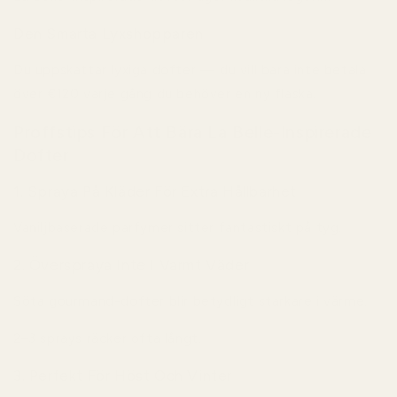
Den Smarta Lyxshopparen
Du uppskattar lyxiga dofter — du vill bara inte betala
över €120 varje gång du behöver en ny flaska.
Proffstips För Att Bära La Belle-Inspirerade
Dofter
1. Spraya På Kläder För Extra Hållbarhet
Vaniljbaserade parfymer sitter fantastiskt på tyg.
2. Överspraya Inte I Varmt Väder
Söta gourmand-dofter blir betydligt starkare i värme.
2–3 sprays räcker ofta långt.
3. Perfekt För Höst Och Vinter