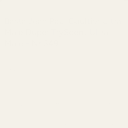
Bästa Jean Paul Gaultier Ultra
Male Dupe: TryScent Ultra
Male - Nr 349
19 MAJ 2026
Share
Vissa herrparfymer är skapade för att dofta rent och
diskret.
Jean Paul Gaultier Ultra Male byggde sitt rykte på
något helt annat.
Doften är söt, varm, förförisk och omedelbart märkbar.