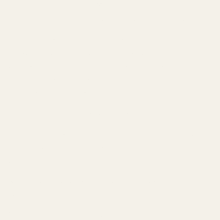
Jean Paul Gaultier Ultra Male lanserades under en
period då sötare herrparfymer blev allt mer populära.
Doften stack ut eftersom den kombinerade sötma med
maskulint djup på ett väldigt effektivt sätt. Päron,
vanilj, kanel, amber och aromatiska noter skapade en
parfym som kändes lekfull samtidigt som den behöll en
förförisk och mogen känsla.
Öppningen fångar direkt uppmärksamheten.
Saftigt päron skapar sötma redan från första sprayen
medan lavendel tillför friskhet och balans. Kanel ger
värme utan att bli tung.
När parfymen utvecklas blir vaniljen mjukare och
fylligare.
Amber och tränoter fördjupar doften samtidigt som