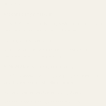
Ultra Male.
Är denna parfym maskulin?
Ja. Nr 349 är en maskulin parfym där söta fruktiga noter
balanseras av varma kryddor och tränoter.
Hur länge håller parfymen?
De flesta får ungefär 6 till 9 timmars hållbarhet
beroende på hud och applicering.
Är Nr 349 bra för vardagsanvändning?
Ja. Många använder denna typ av parfym regelbundet,
särskilt under kvällar och kallare månader.
Varför är den en bestseller hos TryScent?
Den starka projectionen, den söta maskulina