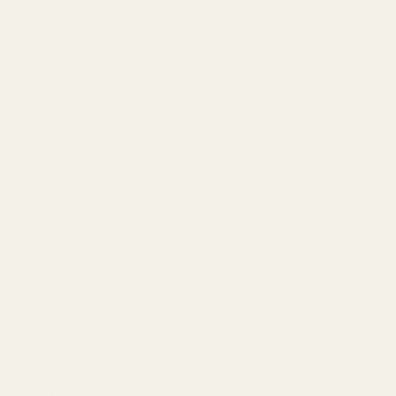
TryScent Ultra Male - Nr 349
påminner direkt om den
välkända atmosfären från Jean Paul Gaultier Ultra Male
redan från första sprayen.
Öppningen känns söt, fruktig, aromatisk och varm.
Päronet märks snabbt medan aromatisk friskhet håller
sötman under kontroll under de första minuterna. Kort
därefter börjar vanilj och kryddiga noter bygga upp den
djupare strukturen i doften.
Den övergången är viktig eftersom många billigare
dupes blir för sockriga för snabbt. Nr 349 håller sig
mjukare och mer balanserad genom hela utvecklingen.
När doften sätter sig blir amber och vanilj tydligare.
Parfymen behåller den lekfulla söta energi som gjorde