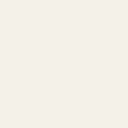
den karakteristiska sötman finns kvar genom hela dry-
downen.
Den kombinationen gjorde Ultra Male extremt populär
inom kvälls- och klubbparfymer under många år.
Doften fungerar särskilt bra under kallare väder, kvällar
ute, fester, dejter och sociala miljöer där starkare
parfymer ofta fungerar bäst.
Parfymen blev också mycket synlig online.
Fragrance YouTube, TikTok creators, Reddit-
communitys och samlare rekommenderade ofta Ultra
Male eftersom doftprofilen känns högljudd, modern och
lätt att uppskatta.
Det finns också en annan anledning till att många
fortsätter söka efter denna typ av parfym.