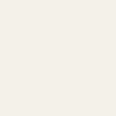
Ultra Male så populär samtidigt som den fortsätter
kännas maskulin och lättburen.
Testad sida vid sida med Jean Paul Gaultier Ultra Male
blir likheterna tydliga.
Den övergripande atmosfären ligger nära originalet
genom hela användningen. Söt fruktig öppning. Varm
kryddig mitt. Krämig vanilj i dry-downen.
Originalet känns fortfarande något rikare i texturen
under de sista timmarna, särskilt i samspelet mellan
amber och tränoter. När priset vägs in blir skillnaden
betydligt lättare att acceptera.
Prestandan imponerar också.
TryScent Ultra Male - Nr 349 projicerar starkt under de
första timmarna och lämnar ett varmt sött doftspår på