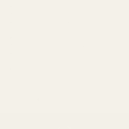
Bästa Dior Sauvage Dupe | TryScent Ingefära
Amber - Nr 230
Bästa YSL Black Opium-kopian 2026: Prisvärt
doftalternativ med vanilj och kaffe – TryScent
Bästa Yves Saint Laurent Black Opium
Alternativet: Black Opium - No. 132
Bästa Tom Ford Fabulous Dupe 2026: TryScent
Wild Rebell - Nr. 232
Bästa Jean Paul Gaultier Le Male Dupe: TryScent
Lavendel Mynta Nr 247
Tillbaka till bloggen