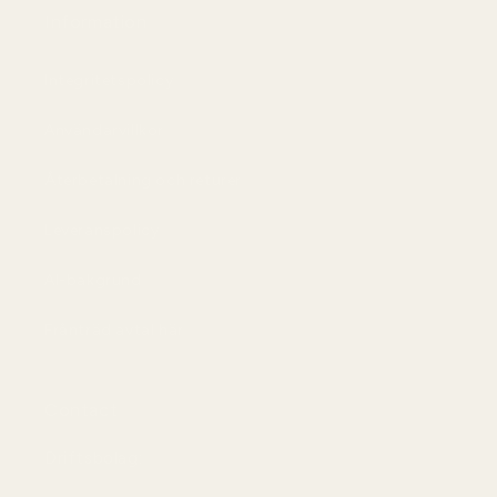
Information
Integritetspolicy
Användarvillkor
Återbetalning och returer
Leveranspolicy
AI-bakgrund
Frånträd avtal här
Contact
Driftsbolag: