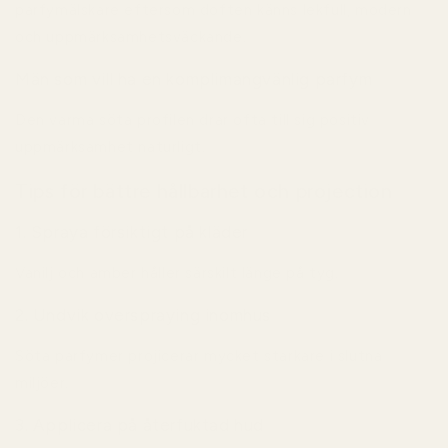
parfymälskare eftersom doften känns lekfull, modern
och uppmärksamhetsväckande.
Män som vill ha en komplimangvänlig parfym
Den varma söta profilen drar ofta till sig positiv
uppmärksamhet naturligt.
Tips för bättre hållbarhet och projection
1. Spraya försiktigt på kläder
Vanilj och amber håller särskilt länge på tyg.
2. Undvik overspraying inomhus
Söta parfymer projicerar mycket starkare i slutna
miljöer.
3. Applicera på återfuktad hud