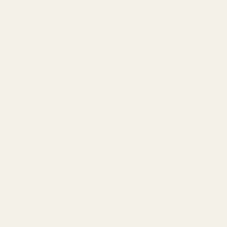
Från första lanseringen blev Ultra Male snabbt en av de
mest igenkännbara klubb- och kvällsparfymerna inom
modern herrparfym.
Sedan kommer ögonblicket många parfymälskare
känner igen. Du uppskattar den djärva atmosfären hos
Jean Paul Gaultier Ultra Male, men regelbunden
användning blir snabbt dyr när designflaskor töms fort.
Det är exakt därför
TryScent Ultra Male - Nr 349
fortsätter få uppmärksamhet.
Parfymen återskapar den fruktiga sötman, den varma
vaniljen och det kryddiga djupet som gjorde Ultra Male
så populär samtidigt som den är betydligt mer
prisvänlig för vardagsanvändning.
Det är dessutom en av bästsäljarna hos
TryScent
och