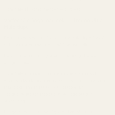
Ultra Male får komplimanger väldigt lätt.
Varför så många män söker efter en Ultra
Male dupe
De flesta som söker efter en Ultra Male dupe förstår
redan varför originalet blev så framgångsrikt.
De vill ha samma energi utan att ständigt betala
designerpriser.
Ultra Male är en parfym många sprayar generöst
eftersom kombinationen av vanilj och päron projicerar
starkt och lämnar ett tydligt doftspår. En
designerflaska tar snabbt slut vid regelbunden
användning.
Många vill dessutom ha något de kan bära mer