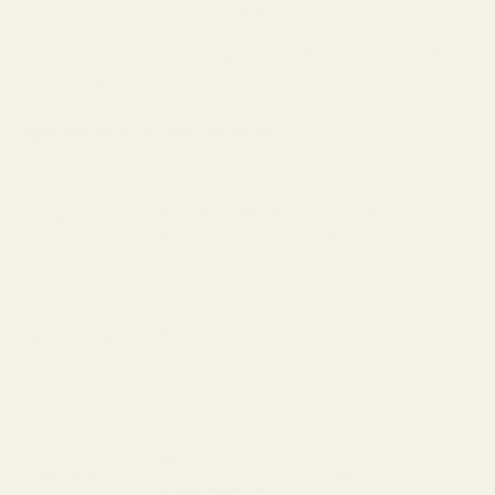
hud och kläder långt efter applicering.
Flaskan passar dessutom perfekt till doftprofilen. Mörk.
Modern. Maskulin.
Jämförelse av doftnoter
Jean Paul Gaultier
TryScent Ultra
Doftnoter
Ultra Male
Male - Nr 349
Päron, lavendel,
Söta päron,
Toppnoter
mynta
aromatiska noter
Varma kryddor,
Kanel,
Hjärtnoter
mjuka
muskatellsalvia