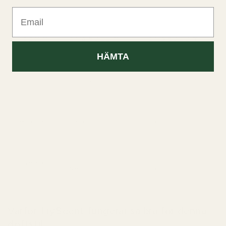
Email
Pris per ml
cirka €0.88/ml
cirka €0.50/ml
HÄMTA
Hållbarhet
8 till 12 timmar
6 till 9 timmar
Vegansk
Oklart
Ja
Tillverkad i
Nej
Ja
EU
Varför TryScent fungerar så bra för denna
doftstil