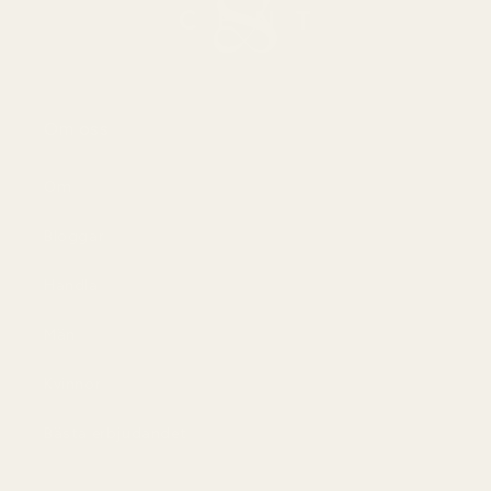
Om oss
Om
Bloggar
Handla
Män
Kvinnor
Bästa erbjudandet