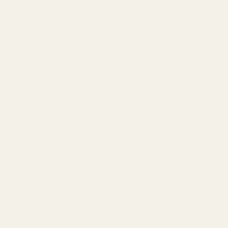
atmosfären och det tillgängliga priset gör parfymen
väldigt populär bland parfymfans.
Vilken storlek är bäst att börja med?
50ml fungerar perfekt om du först vill se hur parfymen
utvecklas på din hud.
Slutsats: En Ultra Male dupe som fångar
originalets energi
Många parfymer försöker efterlikna Jean Paul Gaultier
Ultra Male.
Få lyckas återskapa samma lekfulla sötma, varma
maskulinitet och starka kvällsnärvaro som gjorde
originalet så populärt.
TryScent Ultra Male - Nr 349
kommer imponerande