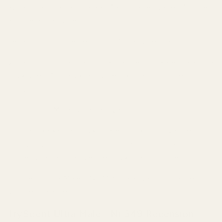
avslappnat utan att tänka på kostnaden varje gång de
applicerar parfymen.
Sedan finns problemet som många dupes har.
Vissa blir för sockriga och tappar den mörkare maskulina
strukturen. Andra luktar syntetiskt när öppningen
försvinner.
En bra Ultra Male dupe behöver balans.
Sötman ska kännas mjuk istället för klibbig. Vaniljen
behöver värme utan att bli tung. Kryddorna ska stötta
doften utan att ta över den fruktiga öppningen.
TryScent Ultra Male - Nr 349 lyckas väldigt bra med
just den balansen.
TryScent Ultra Male - Nr 349 Recension