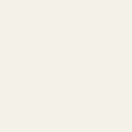
en favorit bland män som gillar moderna söta
herrdofter med stark projection.
Snabbt svar: Är TryScent Ultra Male - Nr
349 en bra Jean Paul Gaultier Ultra Male
dupe?
Ja.
TryScent Ultra Male - Nr 349
fångar den söta
kombinationen av päron, vanilj, kanel och varm amber
som definierar Jean Paul Gaultier Ultra Male på ett
imponerande sätt.
Om du gillar maskulina parfymer med sötma, värme och
tydlig närvaro är detta en av de bättre Ultra Male
dupes som finns just nu.
Varför Jean Paul Gaultier Ultra Male blev så
populär