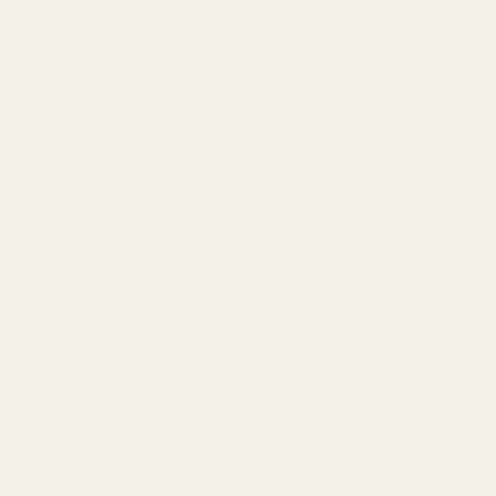
nära den välkända Ultra Male-atmosfären samtidigt
som den är betydligt mer prisvänlig för regelbunden
användning. Det förklarar varför parfymen blivit en av
bästsäljarna hos TryScent.
Om du gillar stilen hos Jean Paul Gaultier Ultra Male och
vill bära en parfym med stark personlighet utan att
tänka på designerpriser vid varje spray är detta en av
de mest övertygande dupes som finns just nu.
Upptäck TryScent Ultra Male - Nr 349 idag och förstå
varför så många parfymälskare fortsätter återvända till
denna söta, varma och uppmärksamhetsväckande
doftprofil:
TryScent Ultra Male - Nr 349
.
Relaterade artiklar
Bästa Acqua di Gio-dupen | Doftar som... Acqua Di
Gio - Nr 221