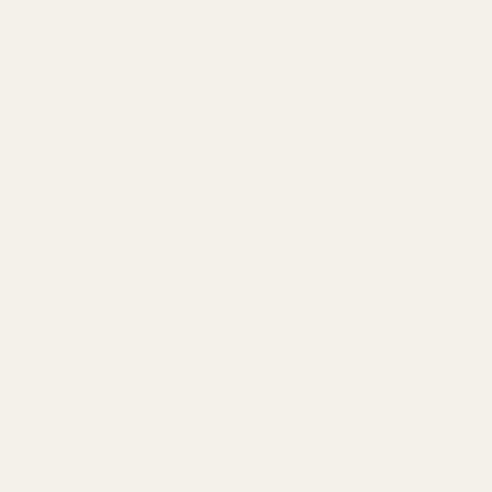
Många billiga söta herrparfymer blir hårda när
öppningen försvinner.
Då tappar de den mjuka förföriska känslan människor
förväntar sig från dofter som Ultra Male.
TryScent lyckas behålla balansen mellan päronsötma,
vaniljvärme, kryddor och maskulint djup mycket bättre
än många budgetalternativ. Doften förblir mjuk istället
för syntetisk eller överdrivet sockrig.
Produktionskvaliteten hjälper också.
TryScents parfymer tillverkas inom EU, är cruelty-free,
veganska och IFRA-kompatibla. Det ger parfymen en
renare och mer genomarbetad känsla.
Koncentrationen spelar också roll.