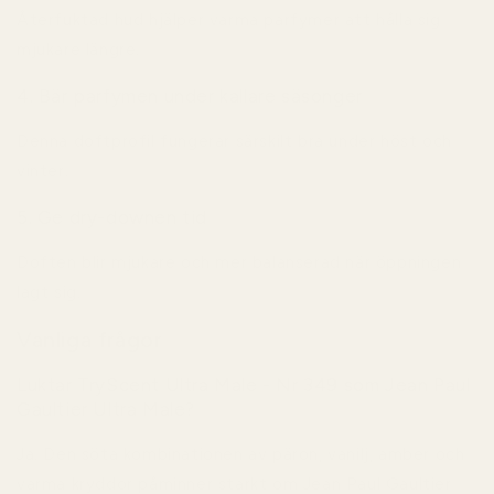
Återfuktad hud hjälper varma parfymer att hålla sig
mjukare längre.
4. Bär parfymen under kallare säsonger
Denna doftprofil fungerar särskilt bra under höst och
vinter.
5. Ge dry-downen tid
Doften blir mjukare och mer balanserad när öppningen
lagt sig.
Vanliga frågor
Luktar TryScent Ultra Male - Nr 349 som Jean Paul
Gaultier Ultra Male?
Ja. Den söta kombinationen av päron, vanilj, amber och
varma kryddor påminner starkt om Jean Paul Gaultier