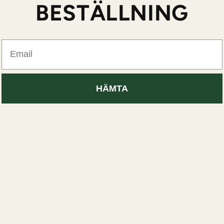
BESTÄLLNING
skilt bra under kvällar ute, kallare väder, sociala tillfällen
något med mer personlighet än klassiska fräscha parfymer.
Email
så mycket synlig online.
unitys, YouTube-recensenter, TikTok creators och parfy
HÄMTA
m Fabulous eftersom doften känns unik utan att bli svår at
n annan anledning till att många fortsätter söka efter den
 självsäkerhet på ett naturligt sätt.
ånga söker efter en Tom Ford Fabulous
er efter en Tom Ford Fabulous dupe vet redan exakt vad 
änsla till ett bättre vardagsvärde.