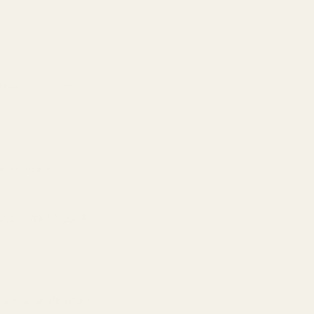
n.
från Tom Ford
de varmare
abbt. Wild Rebell
ramkallande utan