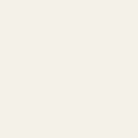
arfym många använder generöst eftersom kombinationen av
s väldigt fint i luften. Ett högt nischpris blir snabbt svår
ndning.
ha en version som känns lättare att använda mer avslappna
arje spray.
lemet många dupes har.
r mycket på sötma och tappar läderstrukturen. Andra blir s
gen försvinner.
Fabulous dupe behöver balans.
mjukt istället för aggressivt. Mandelnoten ska vara krämig 
 behöver behålla tillräckligt med friskhet för att parfymen