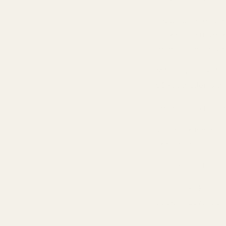
Fabulous är en p
tonkaböna utveckla
regelbunden anvä
Många vill också 
på kostnaden vid v
Sedan finns prob
Vissa fokuserar fö
skarpa när öppnin
En bra Tom Ford 
Lädret ska kännas 
sockrig. Lavendeln
tung.