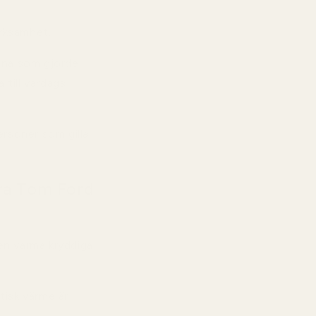
rksamhet.
öna som gjorde
 till vardags
rsoner som gillar
bra Tom Ford
en varma kryddiga
tisk värme är