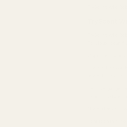
TryScent Wild Reb
TryScent Wi
TryScent Wild Rebe
Fabulous redan fr
Öppningen känns a
Lavendel och örti
mandel- och läder
Den övergången är 
håller strukturen 
När parfymen utve
Tonkabönan tillf