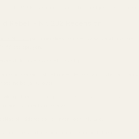
ell - Nr. 232 lyckas imponerande bra med just den balanse
ld Rebell - Nr. 232 Recension
ll - Nr. 232
påminner direkt om den välkända atmosfären 
ån första sprayen.
romatisk, krämig och lätt kryddig.
ga noter skapar friskhet under de första minuterna innan 
noterna börjar ta över.
viktig eftersom många billigare dupes blir för söta för sn
mjukare och mer kontrollerad.
cklas blir läderaccorden rikare och mjukare.
ör värme medan den krämiga mandeln gör doften beroendef