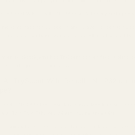
 bära en dyr nischparfym dagligen blir snabbt kostsamt.
ör
TryScent Wild Rebell - Nr. 232
har fått så mycket uppmä
rma kombinationen av läder, mandel, lavendel och tonkab
så populär samtidigt som den är betydligt lättare att bära
m en av bästsäljarna hos
TryScent
och en favorit bland pe
fymer med mjuk gourmandkänsla.
: Är TryScent Wild Rebell - Nr. 232 en 
upe?
Rebell - Nr. 232
återskapar den krämiga läderkänslan och d
ierar Tom Ford Fabulous på ett imponerande sätt.
rna unisexdofter med mandel, tonkaböna, läder och aroma
ttre Tom Ford Fabulous dupes på marknaden just nu.