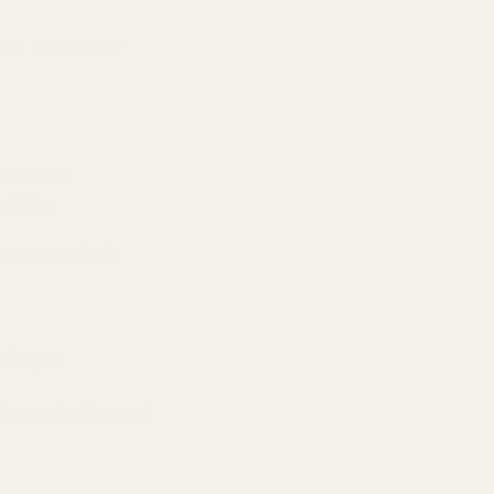
 och situationer
mälskare
t bära.
na typ av doft.
 dupe
de uppskattar med