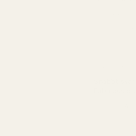
Fabulous, men att
Det är exakt därf
Den fångar den va
Tom Ford Fabulous 
prismässigt.
Doften är dessuto
djärva unisexpar
Snabbt svar
Fabulous d
Ja.
TryScent Wild 
sötman som defin
Om du gillar mode
detta en av de bä