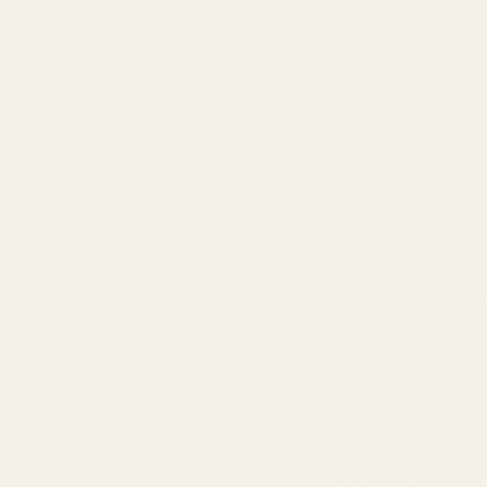
Doften fungerar sär
där man vill bära 
Parfymen blev ock
Nischparfym-comm
fortsatte prata o
Det finns också e
Parfymen utstrålar
Varför så m
De flesta som sök
originalet.
De vill ha samma k