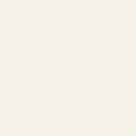
Tom Ford Fabulous Dupe
t Wild Rebell - Nr. 232
ion
skapade för att smälta in.
Tom Ford Fabulous skapades fö
rämig, läderaktig, söt och medvetet provocerande. Från nam
 parfymen snabbt en av de mest omtalade lanseringarna i
blicket många parfymälskare känner igen. Du älskar käns