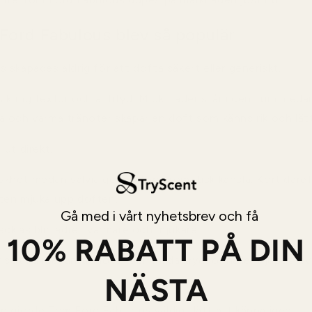
Ford Fabulous blev så populär
skapades aldrig för att dofta säkert eller generiskt.
kring textur och attityd. Mjukt läder står i centrum medan
 och varma tränoter skapar en doft som känns rik och lätt 
ut direkt.
riskhet medan salvia ger en torr aromatisk känsla. Kort däre
ten mjuka upp doften.
Gå med i vårt nyhetsbrev och få
cklas blir lädret varmare och mjukare.
10% RABATT PÅ DIN
r sötma medan tränoter och milda kryddor håller djupet l
NÄSTA
 gjorde Tom Ford Fabulous väldigt lätt att känna igen.