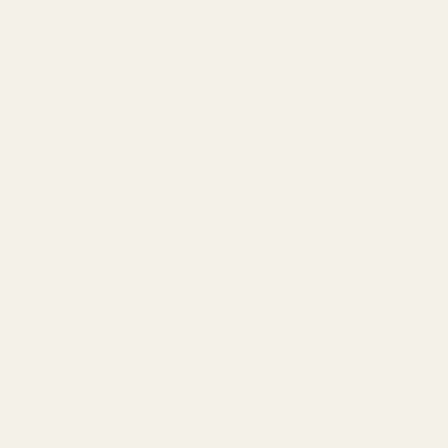
 läder och
t att motivera vid
t utan att tänka
yntetiska eller för
utan att bli
 inte ska kännas