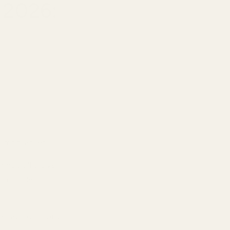
 2026:
r motsatsen.
net till själva
nom modern
lan av Tom Ford