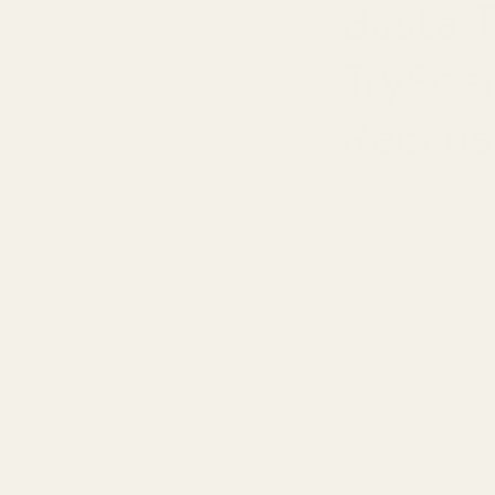
Bästa 
TryScen
Recens
19 MAJ 2026
Share
Vissa parfymer är 
Doften är djärv, k
doftprofilen blev
nischparfym.
Sedan kommer ögon