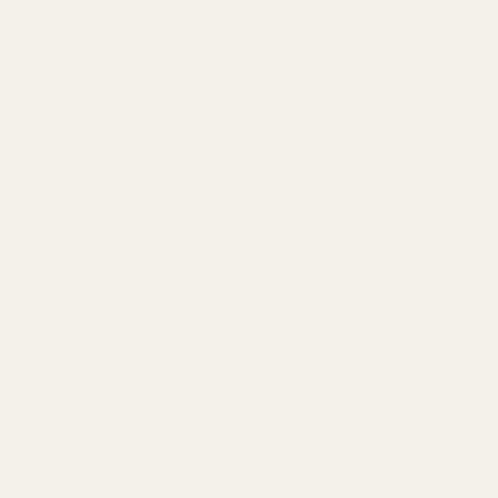
 lavendel,
rebellisk.
fter börjar den
evande genom hela