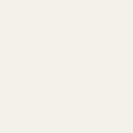
Varför Tom 
Tom Ford Fabulous 
Parfymen byggdes 
mandel, tonkaböna
Öppningen sticker 
Lavendel tillför f
krämiga mandelno
När parfymen utve
Tonkabönan tillfö
dry-downen.
Den kombinationen