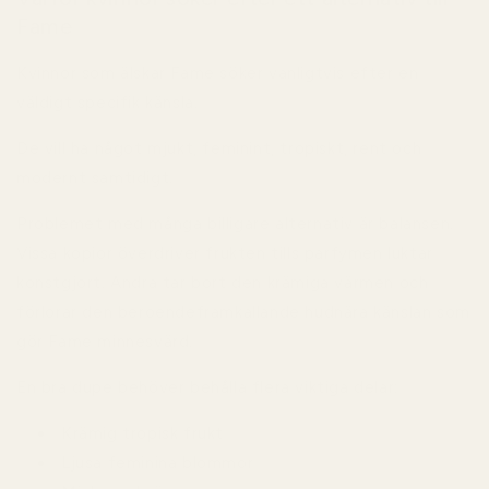
Fame
Kvinnor som älskar Fame söker vanligtvis efter en
väldigt specifik känsla.
De vill ha något mjukt, feminint, tropiskt, rent och
modernt samtidigt.
Problemet med många billigare alternativ är balansen.
Vissa kopior överdriver frukten tills parfymen luktar
konstgjort. Andra tar bort den krämiga värmen och
förlorar den beroendeframkallande hudnära känslan som
gör Fame minnesvärd.
En bra dupe behöver behålla flera viktiga delar:
Krämig tropisk frukt
Ljusa feminina blommor