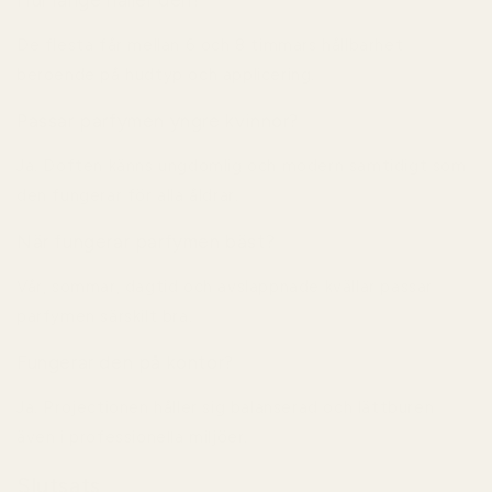
Hur länge håller den?
De flesta får mellan 6 och 8 timmars hållbarhet
beroende på hudtyp och applicering.
Passar parfymen yngre kvinnor?
Ja. Doften känns ungdomlig och modern samtidigt som
den fungerar för alla åldrar.
När fungerar parfymen bäst?
Vår, sommar, dagtid och avslappnade kvällar passar
parfymen särskilt bra.
Fungerar den på kontor?
Ja. Projectionen håller sig balanserad och lättburen
även i professionella miljöer.
Slutsats