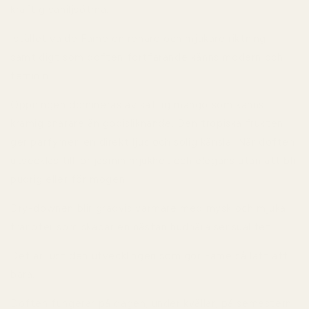
kraftig vaniljsötma.
Istället valde Fame en renare och mjukare riktning
samtidigt som doften fortfarande känns modern och
feminin.
Öppningen domineras av saftig mango som känns
krämig snarare än godisliknande. Den tropiska frukten
ger parfymen en direkt ljus och solig känsla. När doften
utvecklas tillför jasmin mjukhet och elegans utan att bli
pudrig eller för mogen.
Dry-downen blir gradvis varmare med mysk och mjuka
tränoter som skapar en nästan hudnära sensualitet.
Det är just den utvecklingen som gör Fame så lätt att
bära.
Doften fungerar på dagen, under kvällar, på semestern