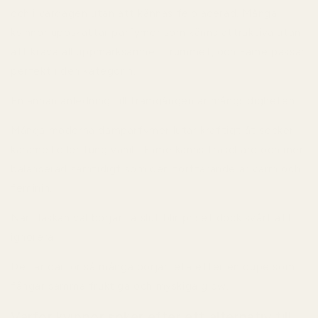
och i vardagen utan att kännas felplacerad. Många
kvinnor uppskattar parfymer som känns attraktiva utan
att kräva all uppmärksamhet i rummet, och Fame passar
perfekt i den kategorin.
En annan anledning till framgången är mångsidigheten.
Många moderna damparfymer lutar kraftigt åt socker,
karamell eller tung vanilj. Fame känns fräschare och mer
balanserad samtidigt som den fortfarande är varm och
feminin.
När flaskan väl börjar ta slut blir priset dock svårt att
ignorera.
Det är därför så många börjar leta efter en dupe som
fångar samma fruktiga och myskiga glow.
Varför kvinnor söker efter ett alternativ till