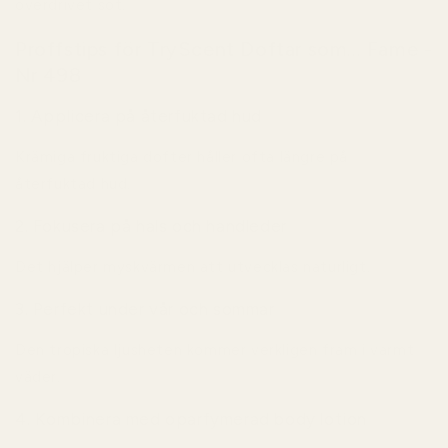
överdrivet söt.
Proffstips för TryScent Doftar som... Fame -
Nr 498
1. Applicera på återfuktad hud
Krämiga fruktiga dofter håller ofta längre på
återfuktad hud.
2. Fokusera på hals och handleder
Det hjälper myskvärmen att utvecklas naturligt.
3. Perfekt under vår och sommar
Den tropiska ljusheten kommer verkligen fram i varmt
väder.
4. Kombinera med oparfymerad body lotion