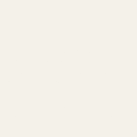
Parfymen utvecklas gradvis istället för att försvinna
snabbt.
Det skapar en mer naturlig hudnära känsla under dagen.
TryScents parfymer produceras dessutom i Europa och
följer IFRA-standarder, vilket många konsumenter
uppskattar när de väljer vardagsparfymer.
Veganska och cruelty-free produkter blir också allt
viktigare för moderna kunder.
Framför allt är doften väldigt lätt att bära.
Den fungerar för luncher, kontor, middagar, semestrar
och vardag utan att behöva anpassas efter situationen.
Den typen av mångsidighet är en stor anledning till att
Fame-inspirerade dofter blivit så populära.