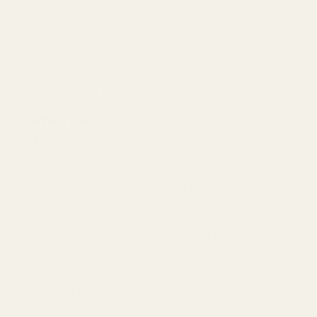
Mjuk myskvärme
Modern ren sensualitet
Enkel vardagsanvändning
Det är exakt där TryScent Doftar som... Fame - Nr 498
presterar väldigt bra.
Stjärnan här: TryScent Doftar som... Fame -
Nr 498
TryScent Doftar som... Fame - Nr 498
. Det första man
märker är hur bekant doftprofilen känns för alla som
tidigare använt Paco Rabanne Fame.
Öppningen levererar krämig tropisk frukt med mjuk
sötma som känns naturlig istället för sirapsliknande.
Mangoaccorden ger ljus och energi samtidigt som den
behåller en elegant mjukhet.