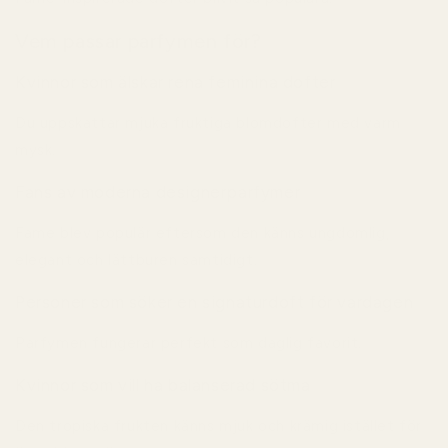
Vem passar parfymen för?
Kvinnor som älskar rena feminina dofter
Du uppskattar mjuka fruktiga blomdofter med varm
mysk.
Fans av moderna designerparfymer
Fame blev populär eftersom den känns ungdomlig,
elegant och lättburen samtidigt.
Personer som söker en signaturdoft för vardagen
Parfymen fungerar perfekt som daglig favorit.
Kvinnor som vill ha balanserad sötma
Den tropiska frukten känns mjuk och krämig istället för