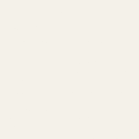
Paco Rabanne Fame
blev populär eftersom parfymen
lyckades balansera tropisk frukt, mjuka blommor och ren
myskvärme på ett modernt sätt.
Doften känns lekfull, feminin och bekväm utan att bli
tung.
TryScent Doftar som... Fame - Nr 498 återskapar
samma atmosfär imponerande väl samtidigt som DNA:t
blir betydligt mer prisvärt för daglig användning.
Om du vill ha en feminin parfym med krämig tropisk
frukt, mjuk jasmin och varm mysk samtidigt som du
väljer en kvinnofavorit och bästsäljare hos TryScent är
TryScent Doftar som... Fame - Nr 498 ett av de
starkaste alternativen som finns idag.
Shoppa här:
Tryscent Doftar som... Fame - Nr 498 –