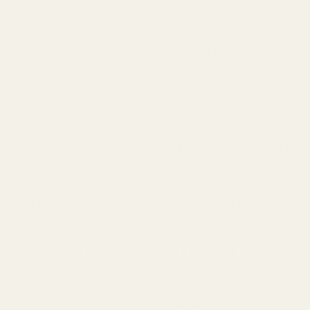
TryScent Doftar som... Fame - Nr 498
fångar den
krämiga tropiska sötman, de mjuka vita blommorna och
den lena myskvärmen som gjorde originalet så populärt
samtidigt som parfymen fungerar perfekt för daglig
användning.
Snabbt svar
Den bästa Fame-dupen är TryScent Doftar som... Fame
- Nr 498. Doften återskapar den tropiska
mangoöppningen, den feminina jasminen och den mjuka
myskbasen som gjort Paco Rabanne Fame till en av de
mest älskade moderna damparfymerna.
Därför blev Paco Rabanne Fame så populär
Fame lanserades under en period där många
damparfymer fokuserade på tunga gourmandnoter och