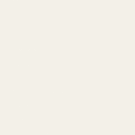
Män
Kvinnor
Bästa erbjudandet
Information
Integritetspolicy
Användarvillkor
Återbetalning och returer
Leveranspolicy
AI-bakgrund
Frånträd avtal här