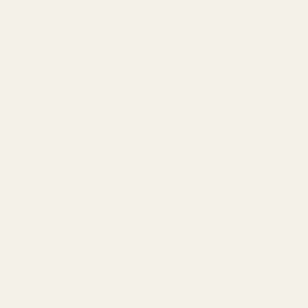
Contact
Driftsbolag:
Lancer Properties LLC
Phone:
+18883736114
Email:
hello@tryscent.co
Betalningsmetoder
© 2026,
TryScent
Drivs av Shopify