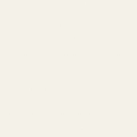
doft som känns feminin utan att bli tung eller
överdrivet söt.
Det är en stor del av Fames dragningskraft.
Doften känns polerad samtidigt som den fortfarande är
avslappnad och enkel att bära varje dag. Parfymen rör
sig mellan tropisk frukt, rena vita blommor och mjuk
värme utan att kännas överväldigande.
Sedan kommer ögonblicket när flaskan börjar ta slut.
Många kvinnor som älskar Fame börjar då leta efter en
dupe som kan ge samma beroendeframkallande känsla
utan att designerpriset följer med varje gång det är
dags för en ny flaska. Många alternativ misslyckas
eftersom de blir för syntetiska, för söta eller tappar
den luftiga elegansen som gör Fame speciell.