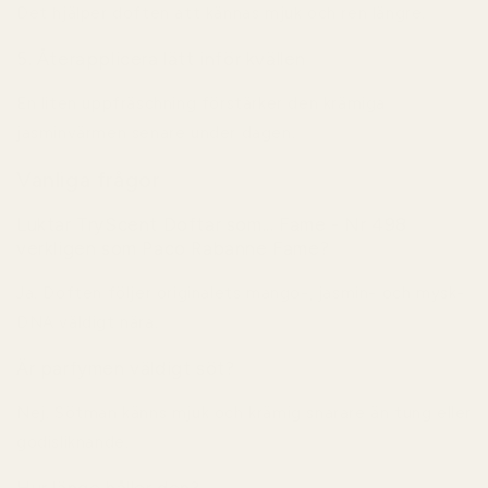
Det hjälper doften att kännas mjuk och ren längre.
5. Återapplicera lätt inför kvällen
En liten uppfräschning förstärker den krämiga
jasminvärmen senare under dagen.
Vanliga frågor
Luktar TryScent Doftar som... Fame - Nr 498
verkligen som Paco Rabanne Fame?
Ja. Doften följer originalets mango-, jasmin- och mysk-
DNA väldigt nära.
Är parfymen väldigt söt?
Nej. Sötman känns mjuk och krämig snarare än tung eller
godisliknande.