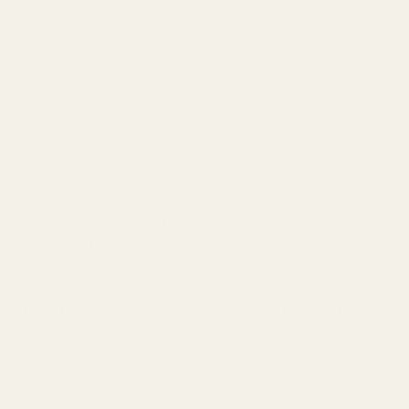
När parfymen utvecklas blir de vita blommorna
tydligare.
Jasminen ger parfymen feminin lyster utan att bli för
blommig eller tung. Helheten förblir luftig och
balanserad genom hela användningen.
Dry-downen är där parfymen verkligen imponerar.
Mjuk mysk och krämiga tränoter smälter in i huden och
skapar samma rena varma sensualitet som gjorde Fame
så populär från början. Doften känns feminin och
modern utan att bli överväldigande.
Projectionen är tydlig i början innan parfymen gradvis
blir mjukare och mer hudnära efter några timmar.
Det gör parfymen mycket användbar för vardagen.