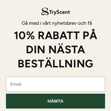
Pris
Cirka €120
Cirka €25
Gå med i vårt nyhetsbrev och få
10% RABATT PÅ
Pris per ML
Ca €1,50/ml
Ca €0,50/ml
DIN NÄSTA
6 till 8
BESTÄLLNING
Hållbarhet
6 till 8 timmar
timmar
Email
Projection
Medium
Medium
HÄMTA
Vegansk
Oklart
Ja