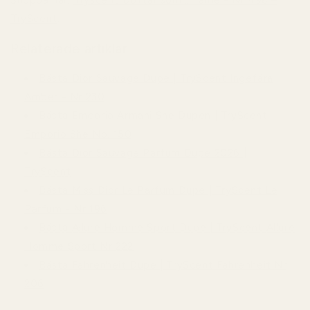
TryScent
.
Relaterade artiklar
Bästa Dior Sauvage Dupe | TryScent Ingefära
Amber - Nr 230
Bästa Emporio Armani She Dupen | TryScent
Emporio She No. 150
Bästa Dior Sauvage Parfum Dupe 2026 |
TryScent
Bästa Miss Dior Le Parfum Dupe | TryScent Le
Parfum - Nr 196
Bästa Allure Homme Sport Dupe | TryScent Allure
Homme Sport Nr 222
Bästa Fahrenheit Dupe | TryScent Fahrenheit Nr
206