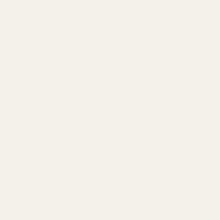
Tillverkad i
Nej
Ja
EU
Därför uppskattar moderna parfymälskare
TryScent
En bra Fame-inspirerad parfym handlar mycket om
textur.
Doften behöver kännas både krämig och ren samtidigt.
Många billigare fruktiga blomdofter blir skarpa eller för
sockriga efter öppningen.
TryScent Doftar som... Fame
- Nr 498
håller övergången mellan frukt, blommor och
mysk betydligt mjukare, vilket gör att upplevelsen
känns mer elegant.