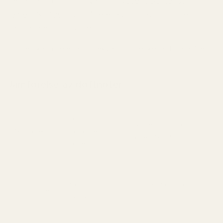
Det är lätt att förstå varför
TryScent Doftar som...
Fame - Nr 498
blivit både en kvinnofavorit och en
bästsäljare hos TryScent.
Doften känns elegant, bekväm och enkel att bära året
runt.
Jämförelse av doftnoter
Paco
TryScent Doftar som...
Notlager
Rabanne
Fame - Nr 498
Fame
Mango,
Tropisk Mangoaccord,
Toppnoter
Bergamott
Citrus