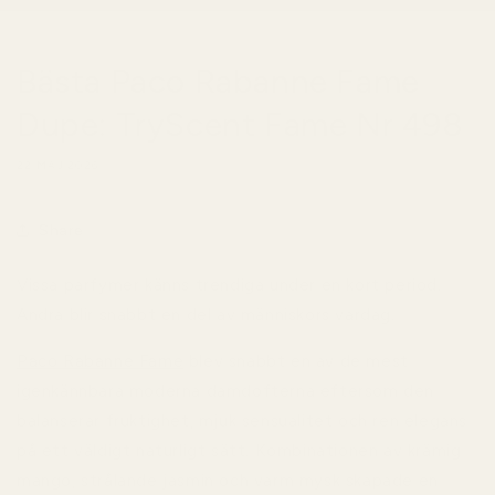
Bästa Paco Rabanne Fame
Dupe: TryScent Fame Nr 498
22 MAJ 2026
Share
Vissa parfymer känns trendiga under en kort period.
Andra blir snabbt en del av människors vardag.
Paco Rabanne Fame
blev snabbt en av de mest
igenkännbara moderna damdofterna eftersom den
balanserar fruktighet, mjuk sensualitet och ren elegans
på ett väldigt naturligt sätt. Kombinationen av krämig
mango, strålande jasmin och varm mysk skapade en