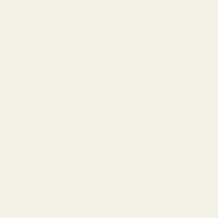
Jasmin,
Jasminaccord, Mjuka
Hjärtnoter
Rökelse
Vita Blommor
Sandelträ,
Krämiga Tränoter,
Basnoter
Mysk
Mysk, Varm Amber
Pris och värde jämfört
Paco
TryScent Doftar
Egenskap
Rabanne
som... Fame - Nr 498
Fame
Storlek
80ml
50ml