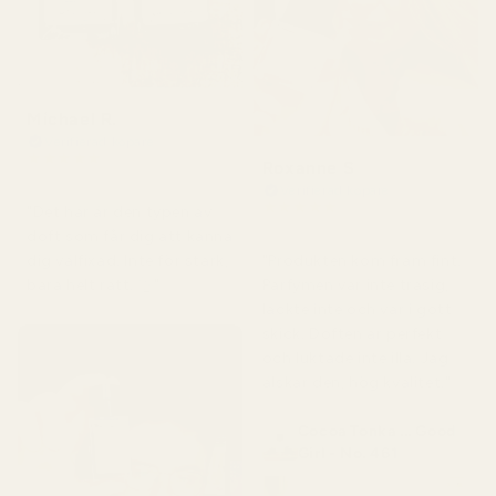
Michael R.
Verifierad köpare
★
★
★
★
★
Roxanne S
för 4 månader sedan
Verifierad köpare
★
★
★
★
★
"Det här är den typen av
för 5 månader sedan
doft som får dig att känna
"Produkten kom fram fint.
dig välfixad. Inte för stark,
Parfymen var inte trasig,
bara helt rätt. 👌"
läckte inte och var i gott
skick. Doften är perfekt
och luktade inte illa. Jag
älskar den, hög kvalitet."
Cocoa Tonka ... Good
Girl - No. 461