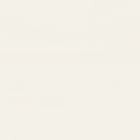
13% Off
Best Seller
Mystisk
Wild Rebel - No. 232
4,9/5 baserat på över 10 000 recensioner
Inspirerad av: