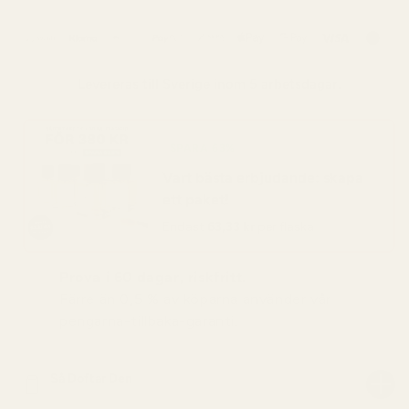
Levereras till
Sverige
inom 5 arbetsdagar.
SPARA 63%
Vart bästa erbjudande: skapa
ett paket!
Endast
63,33 kr
per flaska
Prova i 60 dagar, riskfritt.
Färre än 0,5 % av köparna använder vår
pengarna-tillbaka-garanti.
Så Doftar Den