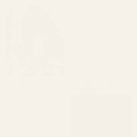
"Alla tre dofterna jag fick
är väldigt bra. De håller
länge och luktar som de
ska. Det enda jag inte var
nöjd med var tiden det
tog att få dem. Men ärligt
talat gjorde jag en andra
beställning, så räkna bara
med lite väntetid. Haha!
"
Apple Sandalwood -
Juliana B
No. 234
Verifierad köpare
★
★
★
★
★
för 4 månader sedan
"Fantastiskt varumärke
och fantastiska
produkter!"