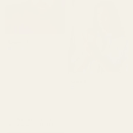
Alvarez P.
Verifierad köpare
★
★
★
★
★
för 4 månader sedan
"Jag har använt Creed
Aventus i flera år, men det
här är den närmaste dupe
Anne E.
jag har hittat, och till en
Verifierad köpare
★
★
★
★
★
bråkdel av priset.
för 4 månader sedan
Kombinationen av ananas
och vanilj sitter helt rätt."
"Produkten kom fram fint.
Parfymen var inte trasig,
Pineapple Smoke...
läckte inte och var i gott
Aventus - No. 288
skick. Doften är perfekt
och luktade inte illa. Jag