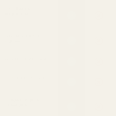
90% billigare än
designerpriset
Utan att kompromissa med
kvaliteten
Exakt samma doft som
originalet
Skapad med samma doftackord
Skickas inom 24 timmar
Inget väntande i butik
Djurförsöksfri formula
Rena ingredienser, säkra för
huden
60 dagars pengarna-
tillbaka-garanti
Älska den eller få full
återbetalning — inga frågor