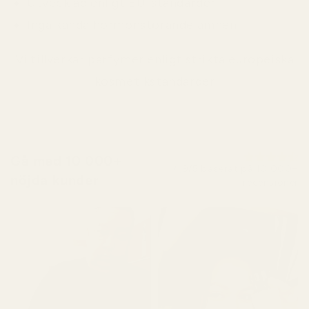
Utvecklad enligt EU-standarder
Inga kända hormonstörande ämnen
Vi tillverkar parfymer enligt strikta europeiska
kosmetikstandarder
Gå med 10 000+
4,9/5 baserat på 10 000+
nöjda kunder
recensioner