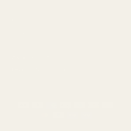
Contact
Driftsbolag:
Lancer Properties LLC
Phone:
+18883736114
Email:
hello@tryscent.co
Betalningsmetoder
© 2026,
TryScent
Drivs av Shopify