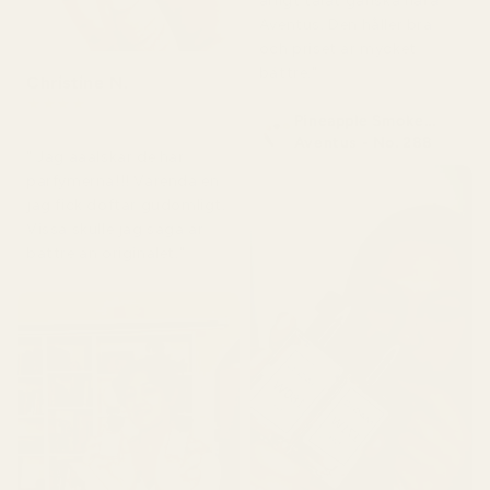
ärligt talat ganska nära
Aventus. Den håller bra
och priset är mycket
bättre."
Christine N.
★
★
★
★
★
Pineapple Smoke...
för 5 dagar sedan
Aventus - No. 288
" Jag ääälskar de här
parfymerna!!! Varenda en
jag fick doftar gudomligt.
Vissa skulle jag säga är
bättre än originalet."