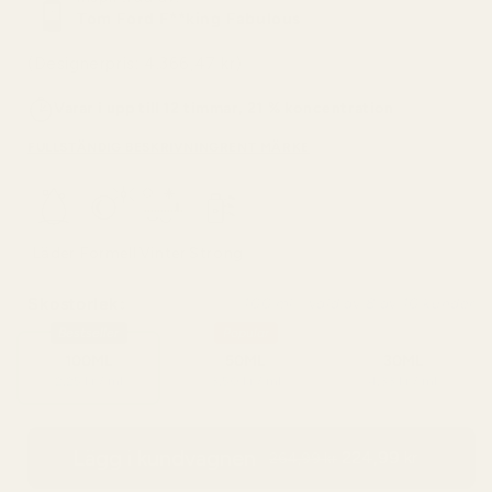
Tom Ford F**king Fabulous
(Designerpris: 4.366,47 kr)
Varar i upp till 12 timmar, 21 % koncentration
FULLSTÄNDIG BESKRIVNING
RENT MÄRKE
Läder
Formell
Vinter
Strong
Skostorlek:
100 ml - vald av 8 av 10 kunder
Bestseller
Popular
100ML
50ML
30ML
2,25 kr / ml
3,50 kr / ml
4,33 kr / ml
Lägg i kundvagnen
224,99 kr
264,99 kr