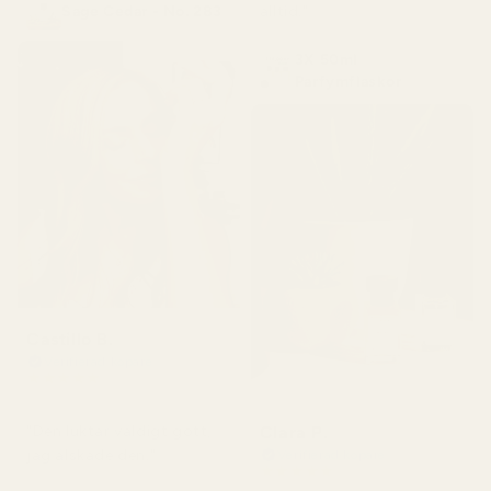
alltid."
Sage Cedar - No. 283
3X 50ml
Parfymflaskor
Castillo B.
Verifierad köpare
★
★
★
★
★
för 3 månader sedan
Clara P.
"Den luktar väldigt gott,
jag älskade den."
Verifierad köpare
★
★
★
★
★
för 2 dagar sedan