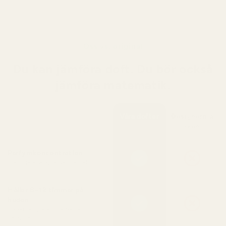
Oss vs. original
Du kan jämföra doft. Du bör också
jämföra matematik.
Våra dofter
Designermä
rken
Parfymkoncentration
Mer olja = längre hållbarhet
Håller 8–12 timmar på
huden
Håller längre än de flesta
designer-EDT