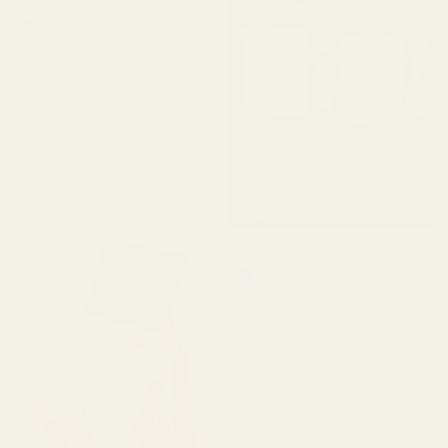
3X 50ml
Parfymflaskor
Alex W.
Verifierad köpare
★
★
★
★
★
för 2 dagar sedan
"En av mina favoritdofter.
Jag fick den väldigt
snabbt. Doftar så gott."
Michael T.
Verifierad köpare
★
★
★
★
★
för 2 dagar sedan
"Jag visste inte riktigt vad
jag skulle förvänta mig,
men det här imponerade
verkligen på mig. Den
luktar superfräscht och är