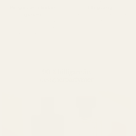
Pengarna-tillbaka-
Långvarig
Varar i 12+ timmar (vissa
garanti
säger längre).
Vi accepterar returer av
produkter inom 60 dagar för
återbetalning.