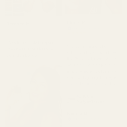
Lionel M.
Terence M.
Verifierad köpare
★
★
★
★
★
★
★
★
★
★
för 2 månader sedan
för 7 dagar sedan
"Den luktar väldigt gott
"Först var jag orolig
men håller inte så länge
eftersom leveransen blev
som den borde."
lite försenad, men när jag
väl fick dem blev jag helt
imponerad av doften. När
den har lagt sig, herregud,
då är den bara fantastisk."
4x 100ml
Parfymflaskor
Kamila G.
Verifierad köpare
★
★
★
★
★