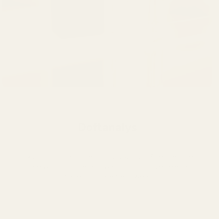
Doftanalys
Smoky, smooth, and irresistibly luxurious. A refined blend
of rare woods, spice, and warmth—bold yet elegant,
made for statement wear.