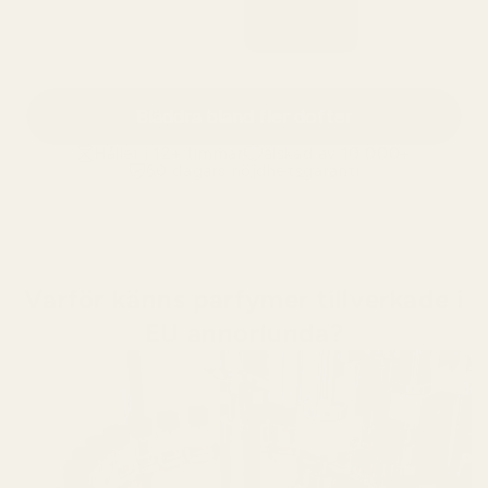
Bläddra bland fler dofter
Håller i 12+ timmar
älskad av 10 000+
60 dagars nöjdhetsgaranti
Varför känns parfymer tillverkade i
EU annorlunda?