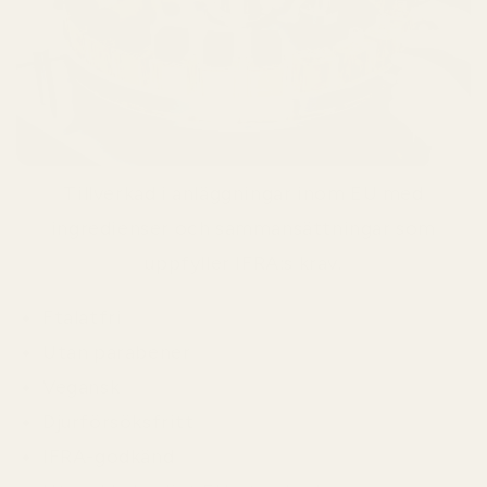
Tillverkad i anläggningar inom EU med
ingredienser och sammansättningar som
uppfyller IFRA:s krav.
Ftalatfri
Utan parabener
Vegansk
Djurförsöksfritt
IFRA-godkänd