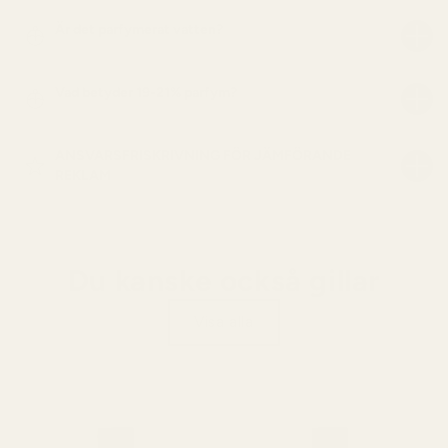
Är det parfymerat vatten?
Vad betyder 19-21% parfym?
ANSVARSFRISKRIVNING FÖR JÄMFÖRANDE
REKLAM
Du kanske också gillar
Visa alla