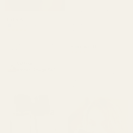
för 3 månader sedan
"Parfymerna doftar
perfekt, dofterna sitter
Lidis A.
kvar väldigt länge,
Verifierad köpare
★
★
★
★
★
fantastisk kvalitet."
för 2 månader sedan
"Den är perfekt och vacker
Robinson D.
🥰🥰🥰"
★
★
★
★
★
för 4 månader sedan
Saffron
"Luktar precis som Luna
Amber...Rouge 540 -
Rossa Carbon, men är
No. 466
mycket billigare. Kan inte
fatta hur lik den är."