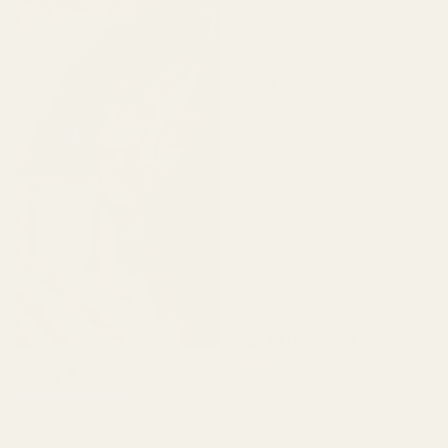
älskar den, hög kvalitet."
★
★
★
★
★
Alina M
för 5 månader sedan
"Jag är nöjd med
TryScent. Doften luktar
väldigt likt originalet och
håller bra. Förpackningen
är snygg och flaskan ser
fin ut. Överlag är det ett
jättebra alternativ om du
vill ha en kvalitetsdoft till
ett rimligt pris."
Berry Vanilla ..Black
Opium - No. 132
Lucy R
Verifierad köpare
★
★
★
★
★
för 4 månader sedan