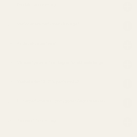
Produktbeskrivning
Varför är era parfymer så billiga?
Är det äkta parfym?
Våraparfymer är framtagna för att hålla länge.
Vadbetyder 19–21% parfymolja?
Hur ärparfymerna uppbyggda? (Ingredienser)
Ansvarsfriskrivning