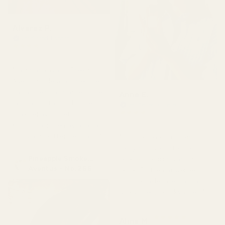
Alvarez P.
Verifierad köpare
★
★
★
★
★
för 4 månader sedan
"Jag har använt Creed
Aventus i flera år, men det
här är den närmaste dupe
Anne E.
jag har hittat, och till en
Verifierad köpare
★
★
★
★
★
bråkdel av priset.
för 4 månader sedan
Kombinationen av ananas
och vanilj sitter helt rätt."
"Produkten kom fram fint.
Parfymen var inte trasig,
Pineapple Smoke...
läckte inte och var i gott
Aventus - No. 288
skick. Doften är perfekt
och luktade inte illa. Jag
älskar den, hög kvalitet."
★
★
★
★
★
Alina M