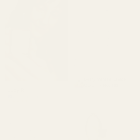
för 5 månader sedan
"Jag är nöjd med
TryScent. Doften luktar
väldigt likt originalet och
håller bra. Förpackningen
är snygg och flaskan ser
fin ut. Överlag är det ett
jättebra alternativ om du
vill ha en kvalitetsdoft till
ett rimligt pris."
Berry Vanilla ..Black
Opium - No. 132
Lucy R
Verifierad köpare
★
★
★
★
★
för 4 månader sedan
"Underbar doft. Håller
länge.
Söt och varm. Bra och
snabb leverans.