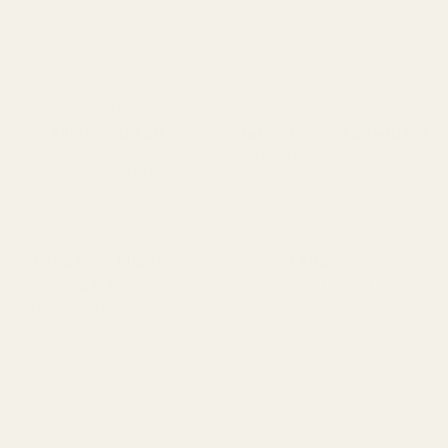
Tillverkad i EU
Fransk kvalitetsstandard
Vegansk, cruelty-free och
Tillverkad med samma
tillverkad i EU.
noggrannhet i detaljer som
designermärken.
Pengarna-tillbaka-
Långvarig
Varar i 12+ timmar (vissa
garanti
säger längre).
Vi tar emot returer inom 60
dagar och återbetalar
köpeskillingen.