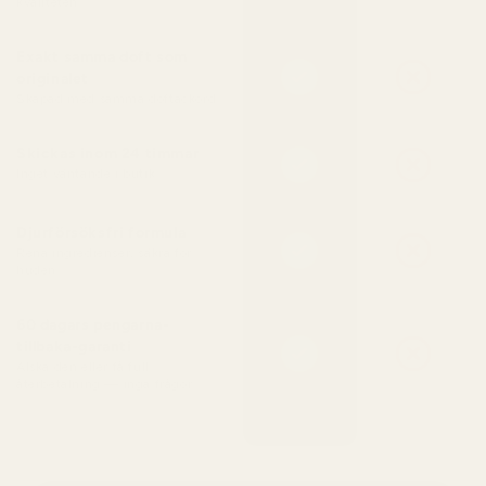
kvaliteten
Exakt samma doft som
originalet
Skapad med samma doftackord
Skickas inom 24 timmar
Inget väntande i butik
Djurförsöksfri formula
Rena ingredienser, säkra för
huden
60 dagars pengarna-
tillbaka-garanti
Älska den eller få full
återbetalning — inga frågor