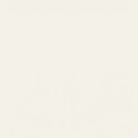
Bläddra bland fler dofter
Håller i 12+ timmar
älskad av 10 000+
60 dagars nöjdhetsgaranti
Varför EU-tillverkade parfymer
känns annorlunda?