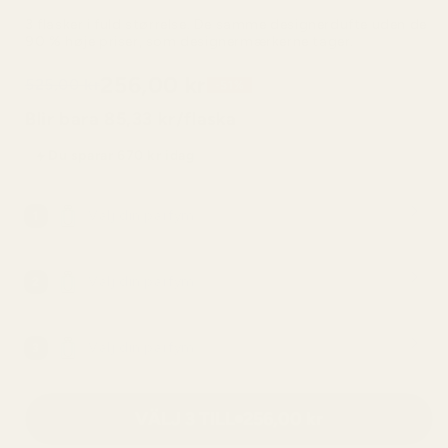
3 flasker i fuld størrelse. De samme designerdufte uden de
90 % høje priser, som designermærkerne tager.
256,00 kr
525,00 kr
-51%
Blir bara 85,33 kr/flaska
Du sparar 670 kr idag
Välj din parfym
1
Välj din parfym
2
Välj din parfym
3
VÄLJ 3 TILL
256,00 kr