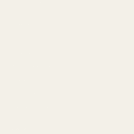
Bästa erbjudandet
Information
Integritetspolicy
Användarvillkor
Återbetalning och returer
Leveranspolicy
AI-bakgrund
Frånträd avtal här
Contact