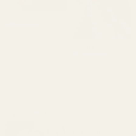
Killian P.
Verifierad köpare
★
★
★
★
★
för 1 dag sedan
"Detta är mitt första köp
Jenniffer W.
och jag är fast. Jag
Verifierad köpare
kommer aldrig att köpa
★
★
★
★
★
för 2 dagar sedan
parfym någon annanstans
igen. Jag har aldrig kunnat
"Det här är den bästa
hitta en dupe-doft som
doften jag har känt på
verkligen luktade
väldigt länge, tonerna gör
autentiskt och
mig helt lycklig. Jag
konsekvent."
kommer att ha den här
som en ständig favorit för
alltid."
Sage Cedar - No. 283
3X 50ml
Parfymflaskor