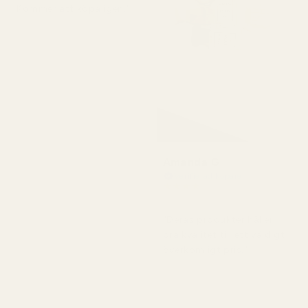
Kommer att köpa igen."
Amanda G
Verifierad köpare
★
★
★
★
★
för 5 månader sedan
"Deras produkter håller
bra kvalitet till ett väldigt
överkomligt pris."