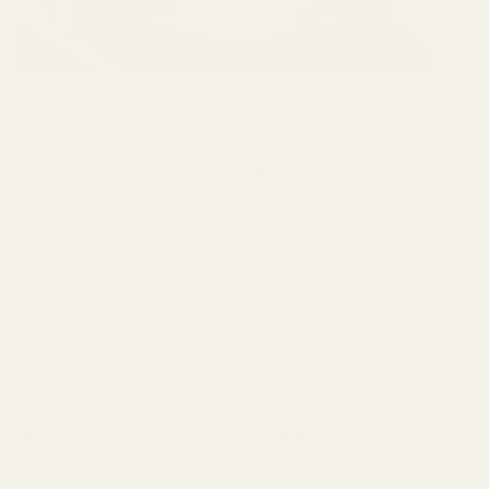
Producerade i EU-anläggningar med
ingredienser och formuleringar som uppfyller
IFRA:s krav.
Ftalatfri
Parabenfrri
Vegansk
Inte testad på djur
IFRA-certifierad
Formulerad enligt EU-standarder
Inga kända hormonstörande ämnen