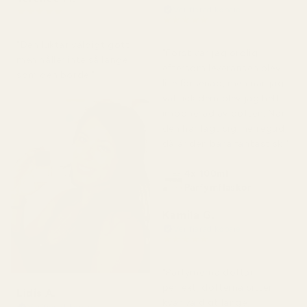
Verifierad köpare
★
★
★
★
★
★
★
★
★
★
för 2 månader sedan
för 7 dagar sedan
"Den luktar väldigt gott
"Först var jag orolig
men håller inte så länge
eftersom leveransen blev
som den borde."
lite försenad, men när jag
väl fick dem blev jag helt
imponerad av doften. När
den har lagt sig, herregud,
då är den bara fantastisk."
4x 100ml
Parfymflaskor
Kamila G.
Verifierad köpare
★
★
★
★
★
för 3 månader sedan
"Parfymerna doftar
perfekt, dofterna sitter
Lidis A.
kvar väldigt länge,
Verifierad köpare