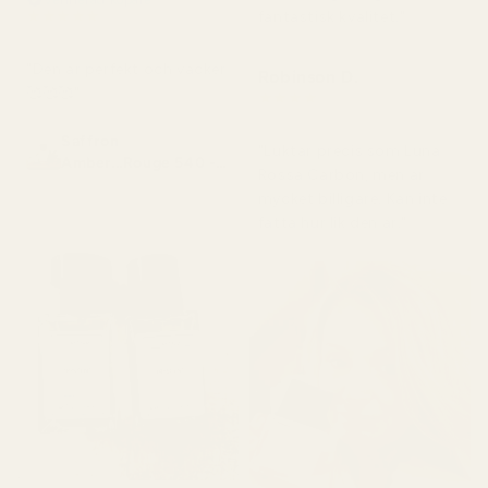
★
★
★
★
★
fantastisk kvalitet."
för 2 månader sedan
"Den är perfekt och vacker
Robinson D.
🥰🥰🥰"
★
★
★
★
★
för 4 månader sedan
Saffron
"Luktar precis som Luna
Amber...Rouge 540 -
Rossa Carbon, men är
No. 466
mycket billigare. Kan inte
fatta hur lik den är."