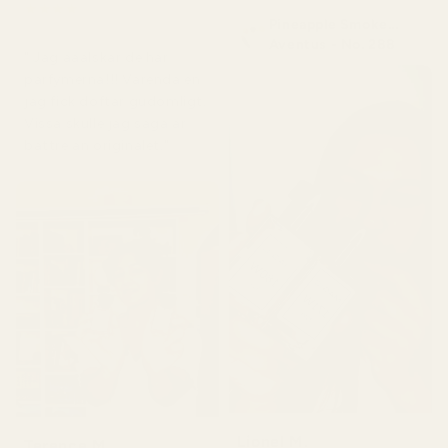
★
★
★
★
★
Pineapple Smoke...
för 5 dagar sedan
Aventus - No. 288
" Jag ääälskar de här
parfymerna!!! Varenda en
jag fick doftar gudomligt.
Vissa skulle jag säga är
bättre än originalet."
Lionel M.
Terence M.