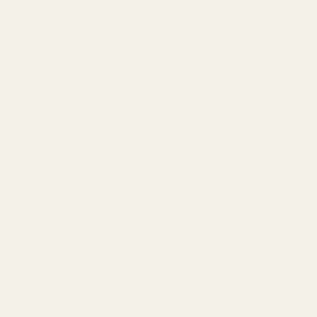
51% Off
Best Seller
3X 50ml Parfymflaskor
Made in the EU