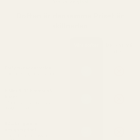
Oss vs. original
Doften är densamma.Priset är
skillnaden
Våra dofter
Designermä
rken
Parfymkoncentration
Mer olja = längre hållbarhet
Håller 8–12 timmar på
huden
Håller längre än de flesta
designer-EDT
90% billigare än
designerpriset
Utan att kompromissa med