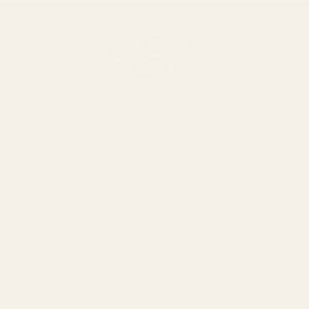
Om oss
Om
Bloggar
Handla
Män
Kvinnor