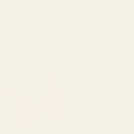
★
★
★
★
★
för 2 dagar sedan
"En av mina favoritdofter.
Jag fick den väldigt
snabbt. Doftar så gott."
Michael T.
Verifierad köpare
★
★
★
★
★
för 2 dagar sedan
"Jag visste inte riktigt vad
jag skulle förvänta mig,
men det här imponerade
verkligen på mig. Den
luktar superfräscht och är
ärligt talat ganska nära
Aventus. Den håller bra
och priset är mycket
bättre."
Christine N.