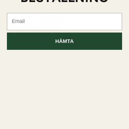
ska. Det enda jag inte var
nöjd med var tiden det
Email
tog att få dem. Men ärligt
talat gjorde jag en andra
beställning, så räkna bara
med lite väntetid. Haha!
HÄMTA
"
Apple Sandalwood -
Juliana B
No. 234
Verifierad köpare
★
★
★
★
★
för 4 månader sedan
"Fantastiskt varumärke
och fantastiska
produkter!"
3X 50ml
Parfymflaskor
Alex W.
Verifierad köpare