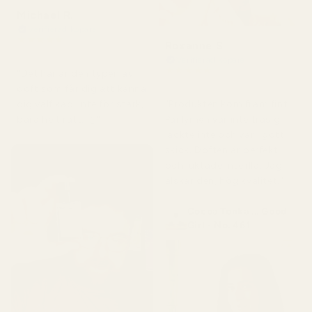
Michael R.
Verifierad köpare
★
★
★
★
★
Roxanne S
för 4 månader sedan
Verifierad köpare
★
★
★
★
★
"Det här är den typen av
för 5 månader sedan
doft som får dig att känna
"Produkten kom fram fint.
dig välfixad. Inte för stark,
Parfymen var inte trasig,
bara helt rätt. 👌"
läckte inte och var i gott
skick. Doften är perfekt
och luktade inte illa. Jag
älskar den, hög kvalitet."
Cocoa Tonka ... Good
Girl - No. 461