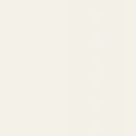
 på huden
designer-EDT
ignerpriset
kvaliteten
m originalet
kord
mmar
la
ör huden
tillbaka-garanti
betalning — inga frågor