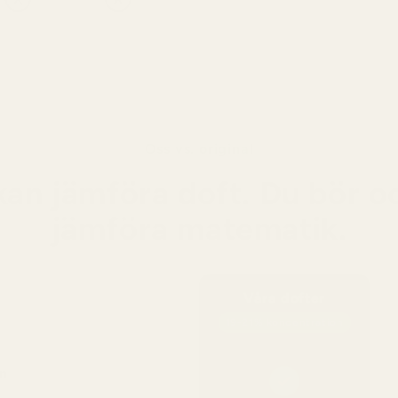
Varma
förför
Oss vs. original
kan jämföra doft. Du bör o
jämföra matematik.
Våra dofter
19-21% koncentration
n