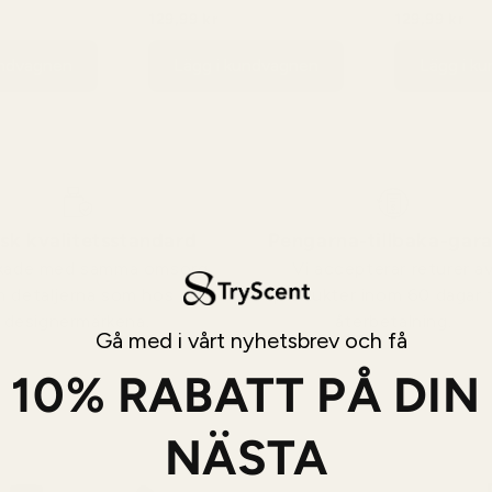
6
129,99 kr
129,99 kr
99 kr
149,99 kr
149,
undvagnen
Lägg i kundvagnen
Lägg i k
sk kvalitetsstandard
Pengarna-tillbaka-gara
erkade med samma omsorg
Vi accepterar returer a
 detaljerna som hos
produkter inom 60 dagar 
designermärkena.
återbetalning.
Gå med i vårt nyhetsbrev och få
10% RABATT PÅ DIN
NÄSTA