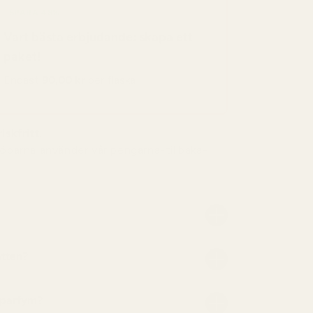
SPARA 48%
Vart bästa erbjudande: skapa ett
paket!
Endast
90,00 kr
per flaska
iskfritt.
köparna använder vår pengarna-tillbaka-
atten?
 parfym?