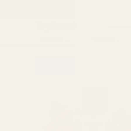
till
Tillbaka till skolan
innehåll
Hitta din
Till Honom
Till Henne