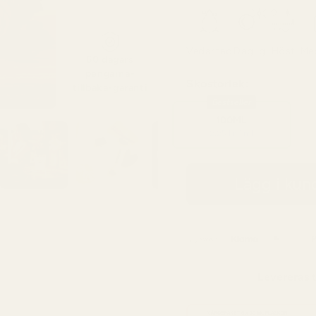
Vedartad
Daglig
Höst
Me
60 dagars
pengarna-
Skostorlek:
tillbaka-garanti
Bestseller
100ML
2,25 kr / ml
Lägg i ku
Levereras t