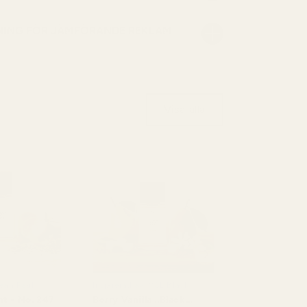
NING FÖR JÄMFÖRANDE REKLAM
Visa alla
Jean Paul
Inspirerad av: YSL Black
e
Opium
t - No. 247
Berry Vanilla ..Black