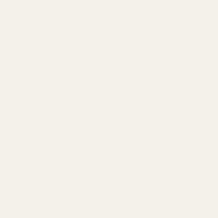
dium
100 ml - vald av 8 av 10 kunder
Popular
50ML
30ML
3,50 kr / ml
4,33 kr / ml
ndvagnen
224,99 kr
264,99 kr
ill
Sverige
inom 5 arbetsdagar.