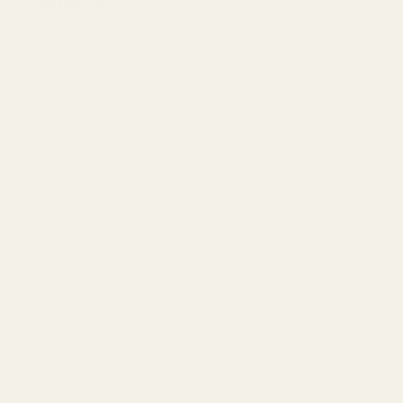
Doftanalys
ined blend of marine notes and incense—
uline, and endlessly wearable.
vinbär · Ros · Vanilj
tslen ros sammanflätas med mörka toner av
inbär och mjukas upp av krämig vanilj.
 · Geranium · Ros · Viol
kt blomstrande hjärta som är pudrigt, mjukt och
t feminint.
se · Patchouli