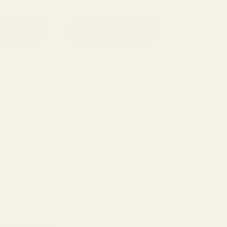
Opium - No. 132
129,99 kr
99 kr
149,99 kr
undvagnen
Lägg i kundvagnen
nti
Långvarig
v
Varar i 12+ timmar (vissa säger
för
längre).