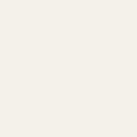
540
Aventus - No. 288
540 - No. 46
129,99 kr
129,99 kr
149,99 kr
149,
Lägg i kundvagnen
Lägg i k
Tillverkad i EU
Fran
Vegansk, cruelty-free och
Tillv
tillverkad i EU.
om