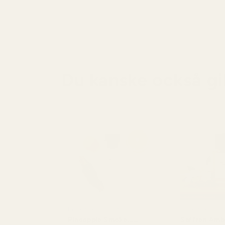
Du kanske också gil
Inspirerad av: Aventus
Inspirerad av: 
Kurkdjian Bacc
Pineapple Smoke...
Saffron Amb