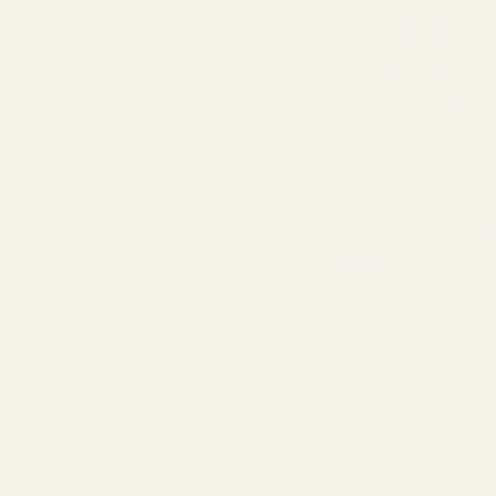
Prova i 60 dagar, r
Färre än 0,5 % av 
garanti.
Så Doftar Den
Är det parfymerat v
Vad betyder 19-21%