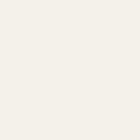
Håller 8–12 timmar
Håller längre än de flesta 
90% billigare än des
Utan att kompromissa med 
Exakt samma doft so
Skapad med samma doftac
Skickas inom 24 ti
Inget väntande i butik
Djurförsöksfri formu
Rena ingredienser, säkra f
60 dagars pengarna-
Älska den eller få full åter