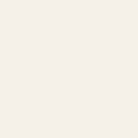
Du 
Parfymkoncentratio
Mer olja = längre hållbarhet