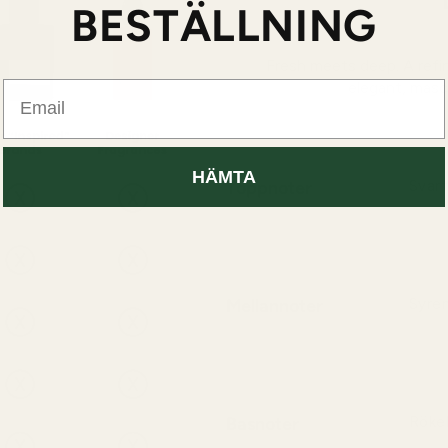
BESTÄLLNING
Fresh meets deep. A ref
Email
elegant, masc
HÄMTA
Toppnoter
Svart
Samme
svartv
Mellannoter
Syren
Ett ri
elegan
Basnoter
Rökel