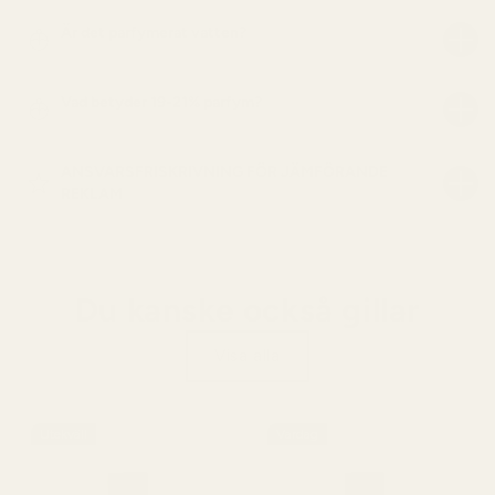
Är det parfymerat vatten?
Vad betyder 19-21% parfym?
ANSVARSFRISKRIVNING FÖR JÄMFÖRANDE
REKLAM
Du kanske också gillar
Visa alla
Utekväll
Vardag