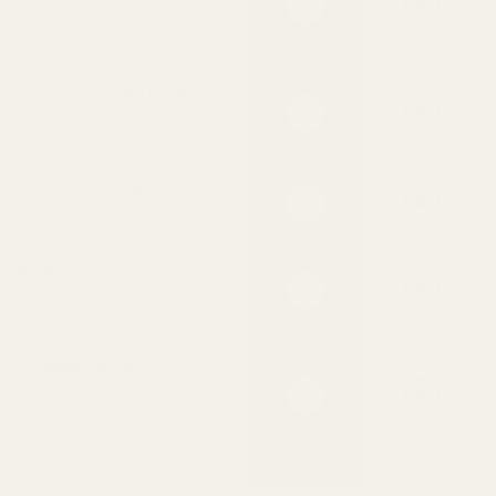
Utan att kompromissa med
kvaliteten
Exakt samma doft som
originalet
Skapad med samma doftackord
Skickas inom 24 timmar
Inget väntande i butik
Djurförsöksfri formula
Rena ingredienser, säkra för
huden
60 dagars pengarna-
tillbaka-garanti
Älska den eller få full
återbetalning — inga frågor