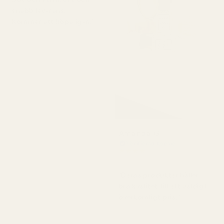
snabb leverans.
Kommer att köpa igen."
Amanda G
Verifierad köpare
★
★
★
★
★
för 5 månader sedan
"Deras produkter håller
bra kvalitet till ett väldigt
överkomligt pris."