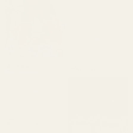
länge och luktar som de
ska. Det enda jag inte var
nöjd med var tiden det
tog att få dem. Men ärligt
talat gjorde jag en andra
beställning, så räkna bara
med lite väntetid. Haha!
"
Apple Sandalwood -
Juliana B
No. 234
Verifierad köpare
★
★
★
★
★
för 4 månader sedan
"Fantastiskt varumärke
och fantastiska
produkter!"
3X 50ml
Parfymflaskor