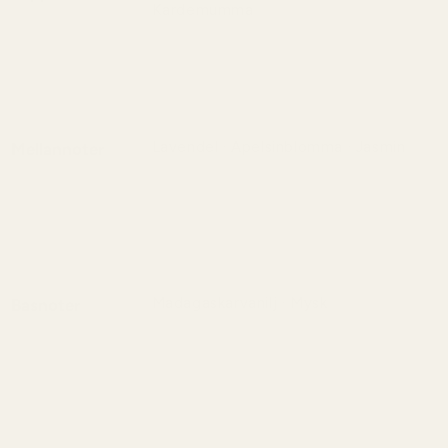
Kardemumma
En dynamisk blandning av frisk
grapefrukt och varma kryddor som
väcker energi med en subtil komplexitet.
Lavendel · Apelsinblomma · Jasmin
Mellannoter
En harmonisk blandning av aromatisk
lavendel, strålande apelsinblomma och
mjuk jasmin som tillför djup, friskhet och
blomstrande elegans.
Madagaskarvanilj · Mysk
Basnoter
Krämig vanilj från Madagaskar förenas
med mjuk mysk i en varm, sensuell och
långvarig avslutning.