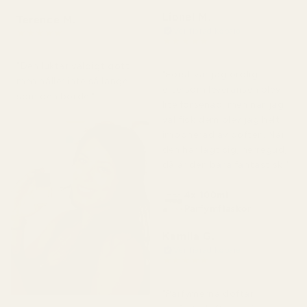
Lionel M.
Terence M.
Verifierad köpare
★
★
★
★
★
★
★
★
★
★
för 2 månader sedan
för 7 dagar sedan
"Den luktar väldigt gott
"Först var jag orolig
men håller inte så länge
eftersom leveransen blev
som den borde."
lite försenad, men när jag
väl fick dem blev jag helt
imponerad av doften. När
den har lagt sig, herregud,
då är den bara fantastisk."
4x 100ml
Parfymflaskor
Kamila G.
Verifierad köpare
★
★
★
★
★
för 3 månader sedan
"Parfymerna doftar