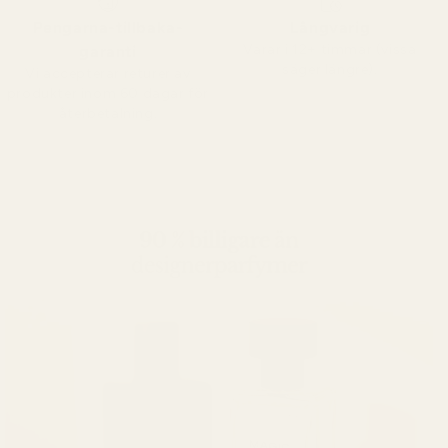
Pengarna-tillbaka-
Långvarig
Varar i 12+ timmar (vissa
garanti
säger längre).
Vi accepterar returer av
produkter inom 60 dagar för
återbetalning.