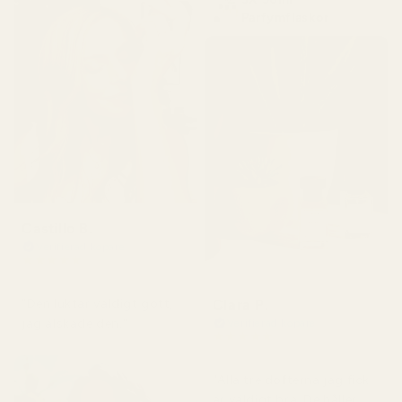
Parfymflaskor
Castillo B.
Verifierad köpare
★
★
★
★
★
för 3 månader sedan
Clara P.
"Den luktar väldigt gott,
jag älskade den."
Verifierad köpare
★
★
★
★
★
för 2 dagar sedan
"Alla tre dofterna jag fick
är väldigt bra. De håller