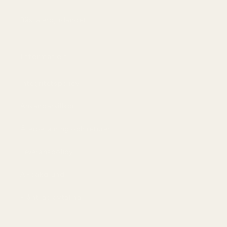
Bästa erbjudandet
Information
Integritetspolicy
Användarvillkor
Återbetalning och returer
Leveranspolicy
AI-bakgrund
Frånträd avtal här