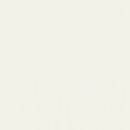
Bläddra bland fler dofter
Håller i 12+ timmar
älskad av 10 000+
60 dagars nöjdhetsgaranti
Varför känns parfymer tillverkade i
EU annorlunda?