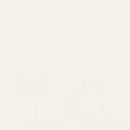
perfekt, dofterna sitter
Lidis A.
kvar väldigt länge,
Verifierad köpare
★
★
★
★
★
fantastisk kvalitet."
för 2 månader sedan
"Den är perfekt och vacker
Robinson D.
🥰🥰🥰"
★
★
★
★
★
för 4 månader sedan
Saffron
"Luktar precis som Luna
Amber...Rouge 540 -
Rossa Carbon, men är
No. 466
mycket billigare. Kan inte
fatta hur lik den är."