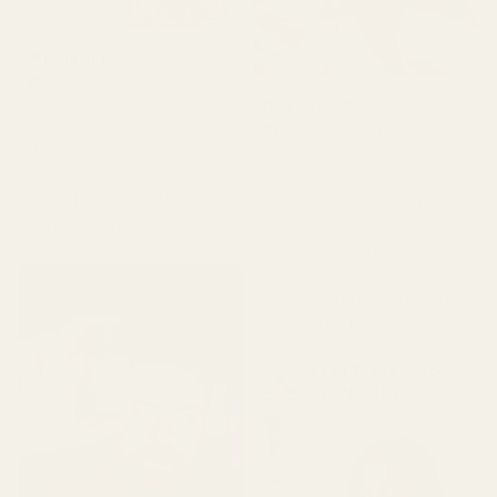
Michael R.
Verifierad köpare
★
★
★
★
★
Roxanne S
för 4 månader sedan
Verifierad köpare
★
★
★
★
★
"Det här är den typen av
för 5 månader sedan
doft som får dig att känna
"Produkten kom fram fint.
dig välfixad. Inte för stark,
Parfymen var inte trasig,
bara helt rätt. 👌"
läckte inte och var i gott
skick. Doften är perfekt
och luktade inte illa. Jag
älskar den, hög kvalitet."
Cocoa Tonka ... Good
Girl - No. 461