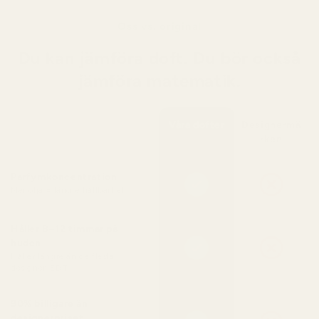
Oss vs. original
Du kan jämföra doft. Du bör också
jämföra matematik.
Våra dofter
Designermä
rken
Parfymkoncentration
Mer olja = längre hållbarhet
Håller 8–12 timmar på
huden
Håller längre än de flesta
designer-EDT
90% billigare än
designerpriset