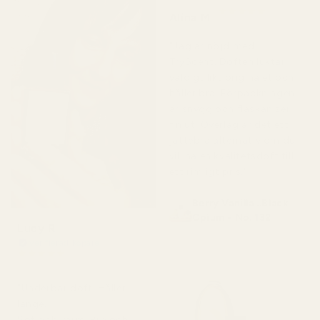
★
★
★
★
★
Alina M
för 5 månader sedan
"Jag är nöjd med
TryScent. Doften luktar
väldigt likt originalet och
håller bra. Förpackningen
är snygg och flaskan ser
fin ut. Överlag är det ett
jättebra alternativ om du
vill ha en kvalitetsdoft till
ett rimligt pris."
Berry Vanilla ..Black
Opium - No. 132
Lucy R
Verifierad köpare
★
★
★
★
★
för 4 månader sedan
"Underbar doft. Håller
länge.
Söt och varm. Bra och