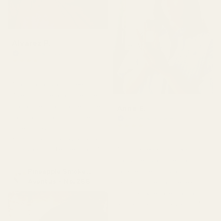
Alvarez P.
Verifierad köpare
★
★
★
★
★
för 4 månader sedan
"Jag har använt Creed
Aventus i flera år, men det
här är den närmaste dupe
Anne E.
jag har hittat, och till en
Verifierad köpare
★
★
★
★
★
bråkdel av priset.
för 4 månader sedan
Kombinationen av ananas
och vanilj sitter helt rätt."
"Produkten kom fram fint.
Parfymen var inte trasig,
Pineapple Smoke...
läckte inte och var i gott
Aventus - No. 288
skick. Doften är perfekt
och luktade inte illa. Jag
älskar den, hög kvalitet."