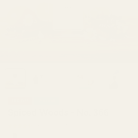
13% Off
Utekväll
Spiced Woods - No. 366
4,9/5 baserat på över 10 000 recensioner
Inspirerad av: