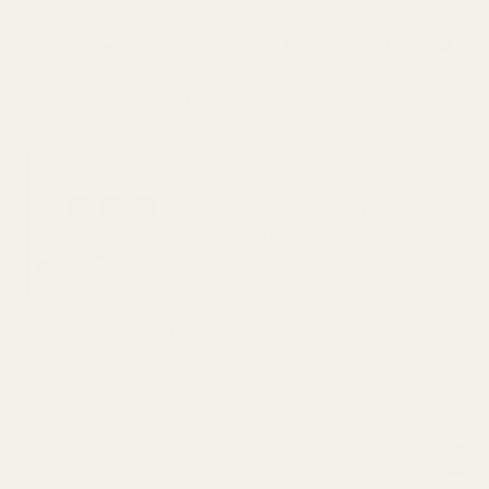
Levereras till
Sverige
inom 5 arbetsdagar.
SPARA 48%
Vart bästa erbjudande: skapa
ett paket!
Endast
90,00 kr
per flaska
Prova i 60 dagar, riskfritt.
Färre än 0,5 % av köparna använder vår
pengarna-tillbaka-garanti.
Så Doftar Den