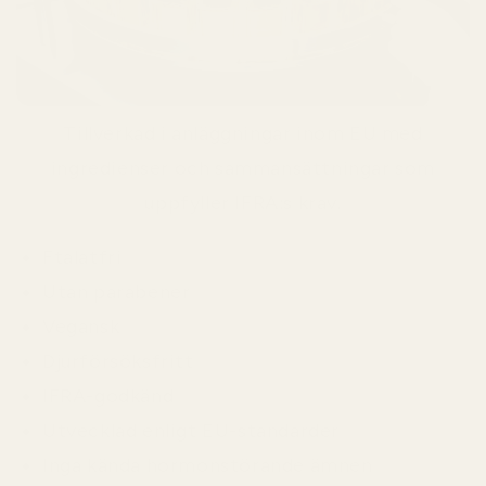
Tillverkad i anläggningar inom EU med
ingredienser och sammansättningar som
uppfyller IFRA:s krav.
Ftalatfri
Utan parabener
Vegansk
Djurförsöksfritt
IFRA-godkänd
Utvecklad enligt EU-standarder
Inga kända hormonstörande ämnen