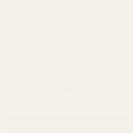
Dior Sauvage Elixir
(Designerpris: 3.272,39 kr)
Varar i upp till 12 timmar, 21 % koncentration
FULLSTÄNDIG BESKRIVNING
RENT MÄRKE
Kryddad
Date Night
Höst
Strong
Skostorlek:
100 ml - vald av 8 av 10 kunder
Bestseller
Popular
100ML
50ML
30ML
2,25 kr / ml
3,50 kr / ml
4,33 kr / ml
Lägg i kundvagnen
224,99 kr
264,99 kr