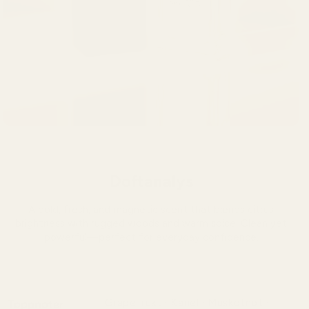
Doftanalys
A bold, fresh, and magnetic scent that blends citrus
brightness with rugged woods and warm spice. Clean yet
powerful—perfect for everyday confidence.
Grapefrukt · Kanel · Muskotnöt ·
Toppnoter