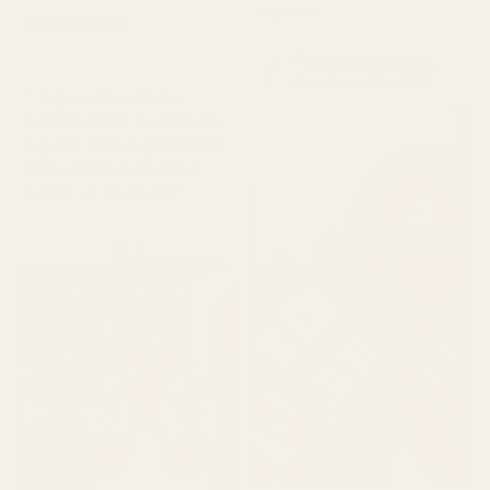
bättre."
Christine N.
★
★
★
★
★
Pineapple Smoke...
för 5 dagar sedan
Aventus - No. 288
" Jag ääälskar de här
parfymerna!!! Varenda en
jag fick doftar gudomligt.
Vissa skulle jag säga är
bättre än originalet."