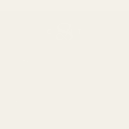
Om oss
Om
Bloggar
Handla
Män
Kvinnor