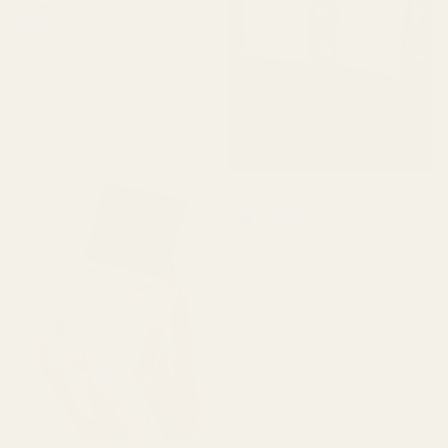
Alex W.
Verifierad köpare
★
★
★
★
★
för 2 dagar sedan
"En av mina favoritdofter.
Jag fick den väldigt
snabbt. Doftar så gott."
Michael T.
Verifierad köpare
★
★
★
★
★
för 2 dagar sedan
"Jag visste inte riktigt vad
jag skulle förvänta mig,
men det här imponerade
verkligen på mig. Den
luktar superfräscht och är
ärligt talat ganska nära
Aventus. Den håller bra
och priset är mycket