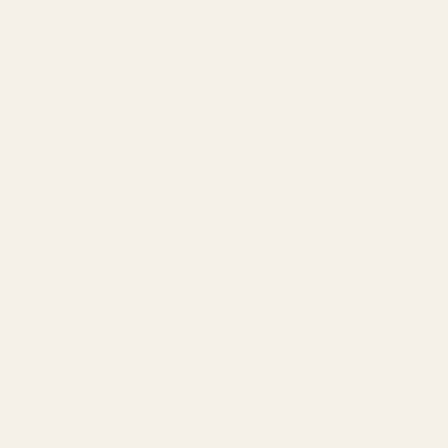
Vi tillverkar parfymer enligt strikta europeiska
kosmetikstandarder
Gå med 10 000+
4,9/5 baserat på 10 000+
nöjda kunder
recensioner