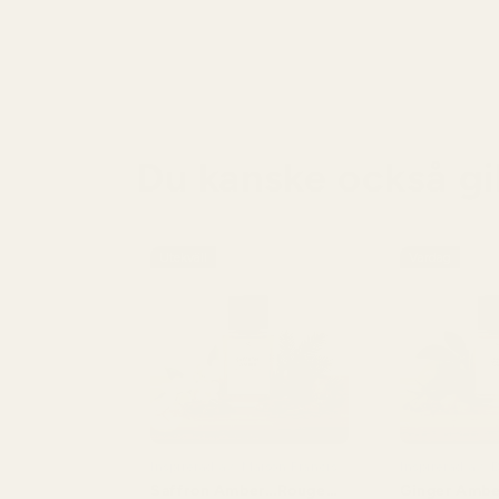
Du kanske också gil
Utekväll
Vardag
Inspirerad av: Maison Francis
Inspirerad av: 
Kurkdjian Baccarat Rouge
Saffron Amber...Rouge
Ginger Ambe