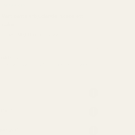
SPARA 48%
Vart bästa erbjudande: skapa ett
paket!
Endast
90,00 kr
per flaska
iskfritt.
köparna använder vår pengarna-tillbaka-
atten?
 parfym?