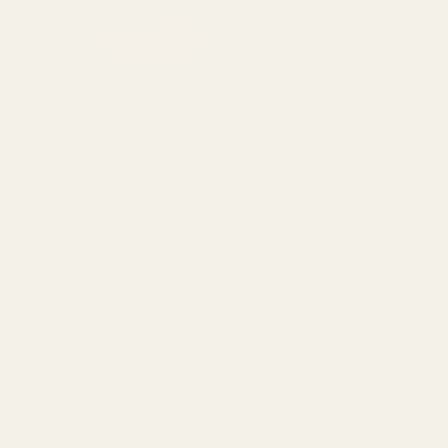
Du 
Parfymkoncentratio
Mer olja = längre hållbarhet