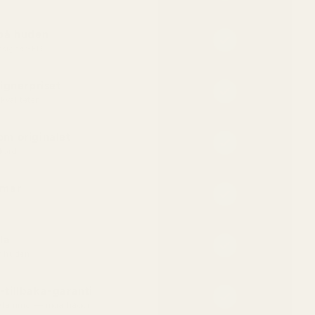
 på huden
designer-EDT
ignerpriset
kvaliteten
m originalet
kord
mmar
la
ör huden
tillbaka-garanti
betalning — inga frågor