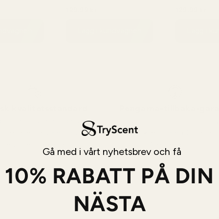
Opium - No. 
129,99 kr
129,99 kr
99 kr
149,99 kr
149,
undvagnen
Lägg i kundvagnen
Lägg i k
sk kvalitetsstandard
Pengarna-tillbaka-gara
erkade med samma omsorg
Vi accepterar returer a
 detaljerna som hos
produkter inom 60 dagar 
designermärkena.
återbetalning.
Gå med i vårt nyhetsbrev och få
10% RABATT PÅ DIN
NÄSTA