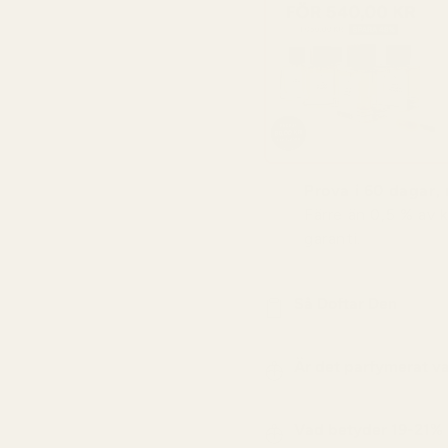
Prova i 60 dagar, r
Färre än 0,5 % av 
garanti.
Så Doftar Den
Är det parfymerat v
Vad betyder 19-21%