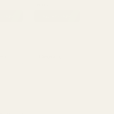
132
034
129,99 kr
99 kr
229,99 kr
undvagnen
Lägg i kundvagnen
nti
Långvarig
v
Varar i 12+ timmar (vissa säger
för
längre).