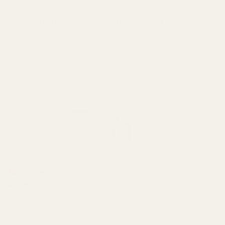
NING FÖR JÄMFÖRANDE REKLAM
Visa alla
Lugn
YSL Black
Inspirerad av: Libre
 ..Black
Doftar som... Libre - No.