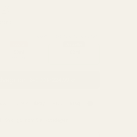
trong
100 ml - vald av 8 av 10 kunder
Popular
Bestseller
50ml
100ml
3,50 kr / ml
2,25 kr / ml
ndvagnen
224,99 kr
249,99 kr
ill
Sverige
inom 5 arbetsdagar.