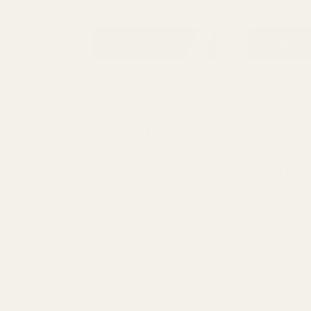
540
540 - No. 466
129,99 kr
129,99 kr
149,99 kr
149,
Lägg i kundvagnen
Lägg i k
Tillverkad i EU
Fran
Vegansk, cruelty-free och
Tillv
tillverkad i EU.
om