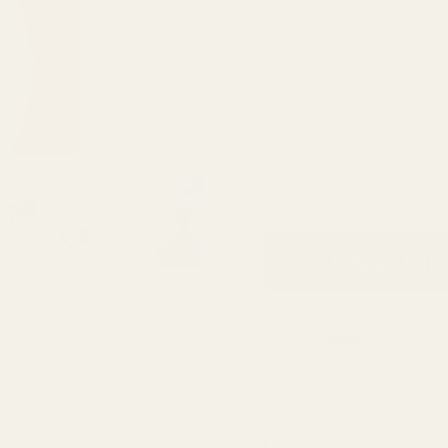
Orientalisk
Bröllop
Fjädra
S
60 dagars
pengarna-
Skostorlek:
tillbaka-garanti
30ml
4,33 kr / ml
Lägg i ku
Levereras t