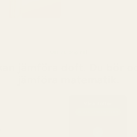
mjuk s
Oss vs. original
kan jämföra doft. Du bör o
jämföra matematik.
Våra dofter
19-21% koncentration
n