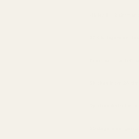
Håller 8–12 timmar
Håller längre än de flesta 
90% billigare än des
Utan att kompromissa med 
Exakt samma doft so
Skapad med samma doftac
Skickas inom 24 ti
Inget väntande i butik
Djurförsöksfri formu
Rena ingredienser, säkra f
60 dagars pengarna-
Älska den eller få full åter