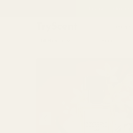
till
Tillbaka till skolan
innehåll
Hitta din
Till Honom
Till Henne