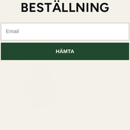
BESTÄLLNING
Email
Toppnoter
Ingef
Mand
Ingef
skapa
HÄMTA
livlig
Mellannoter
Salt, 
Salt o
doft 
beroe
Basnoter
Sande
Sande
en va