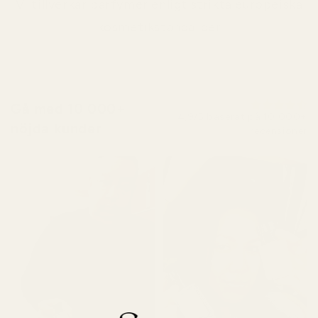
Vi tillverkar parfymer enligt strikta europeiska
kosmetikstandarder
Gå med 10 000+
4,9/5 baserat på 10 000+
nöjda kunder
recensioner