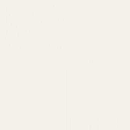
ska. Det enda jag inte var
nöjd med var tiden det
tog att få dem. Men ärligt
talat gjorde jag en andra
beställning, så räkna bara
med lite väntetid. Haha!
"
Apple Sandalwood -
Juliana B
No. 234
Verifierad köpare
★
★
★
★
★
för 4 månader sedan
"Fantastiskt varumärke
och fantastiska
produkter!"
3X 50ml
Parfymflaskor
Alex W.