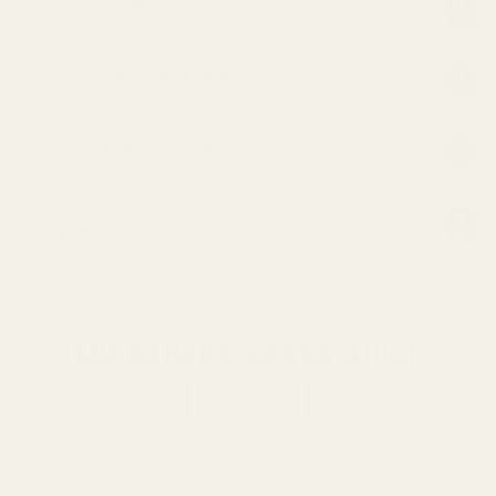
Så Doftar Den
Är det parfymerat vatten?
Vad betyder 19-21% parfym?
ANSVARSFRISKRIVNING FÖR JÄMFÖRANDE
REKLAM
Du kanske också gillar
Visa alla