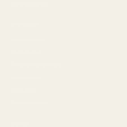
Bästa erbjudandet
Information
Integritetspolicy
Användarvillkor
Återbetalning och returer
Leveranspolicy
AI-bakgrund
Frånträd avtal här
Contact