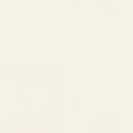
Michael R.
Verifierad köpare
★
★
★
★
★
Roxanne S
för 4 månader sedan
Verifierad köpare
★
★
★
★
★
"Det här är den typen av
för 5 månader sedan
doft som får dig att känna
"Produkten kom fram fint.
dig välfixad. Inte för stark,
Parfymen var inte trasig,
bara helt rätt. 👌"
läckte inte och var i gott
skick. Doften är perfekt
och luktade inte illa. Jag
älskar den, hög kvalitet."
Cocoa Tonka ... Good
Girl - No. 461