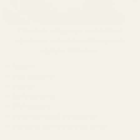
Tillverkad i anläggningar inom EU med
ingredienser och sammansättningar som
uppfyller IFRA:s krav.
Ftalatfri
Utan parabener
Vegansk
Djurförsöksfritt
IFRA-godkänd
Utvecklad enligt EU-standarder
Inga kända hormonstörande ämnen