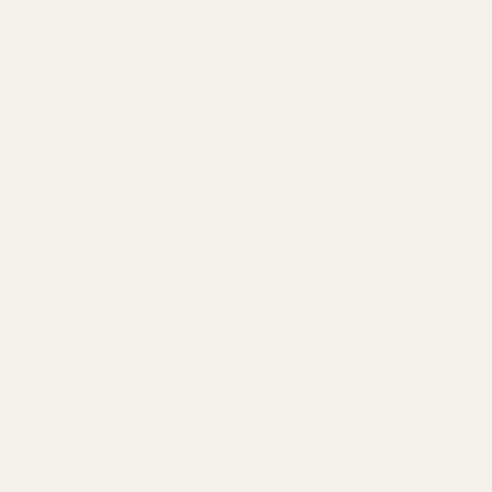
Oss vs. original
Du kan jämföra doft. Du bör också
jämföra matematik.
Våra dofter
Designermä
rken
Parfymkoncentration
Mer olja = längre hållbarhet
Håller 8–12 timmar på
huden
Håller längre än de flesta
designer-EDT
90% billigare än
designerpriset
Utan att kompromissa med