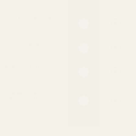
kvaliteten
Exakt samma doft som
originalet
Skapad med samma doftackord
Skickas inom 24 timmar
Inget väntande i butik
Djurförsöksfri formula
Rena ingredienser, säkra för
huden
60 dagars pengarna-
tillbaka-garanti
Älska den eller få full
återbetalning — inga frågor