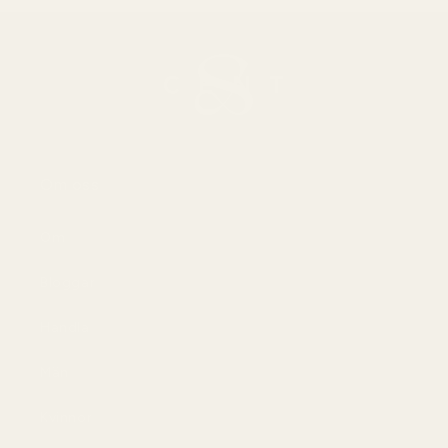
Om oss
Om
Bloggar
Handla
Män
Kvinnor