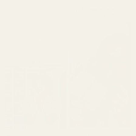
★
★
★
★
★
Pineapple Smoke...
för 5 dagar sedan
Aventus - No. 288
" Jag ääälskar de här
parfymerna!!! Varenda en
jag fick doftar gudomligt.
Vissa skulle jag säga är
bättre än originalet."
Lionel M.