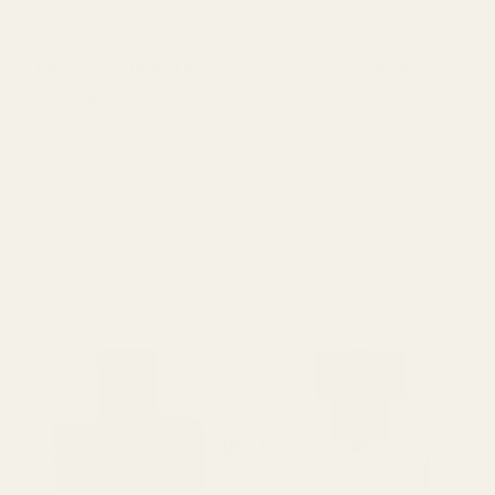
Pengarna-tillbaka-
Långvarig
Varar i 12+ timmar (vissa
garanti
säger längre).
Vi accepterar returer av
produkter inom 60 dagar för
återbetalning.