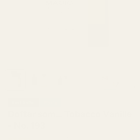
Best Seller
Mysig
Doftar som... Tobacco Vanille
- No. 193
4,9/5 baserat på över 10 000 recensioner