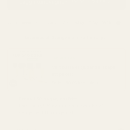
Lägg i kundvagnen
224,99 kr
399,99 kr
Levereras till
Sverige
inom 5 arbetsdagar.
SPARA 48%
Vart bästa erbjudande: skapa
ett paket!
Endast
90,00 kr
per flaska
Prova i 60 dagar, riskfritt.
Färre än 0,5 % av köparna använder vår
pengarna-tillbaka-garanti.