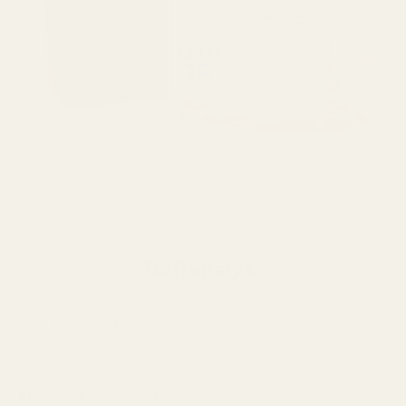
Doftanalys
193W är en djup och beroendeframkallande doft där rik
tobak möter krämig vanilj och varm kryddighet.
Kryddiga noter · Torkade frukter
Toppnoter