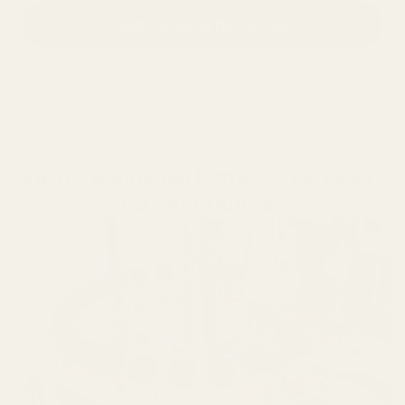
Bläddra bland fler dofter
Håller i 12+ timmar
älskad av 10 000+
60 dagars nöjdhetsgaranti
Varför känns parfymer tillverkade i
EU annorlunda?