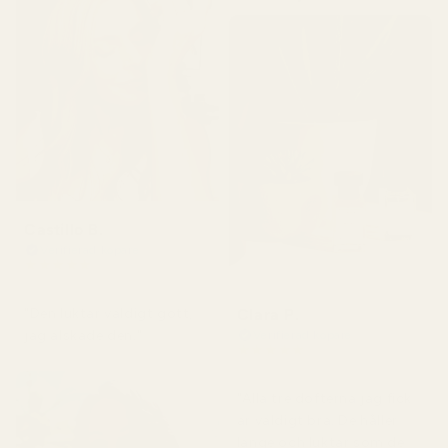
Castillo B.
Verifierad köpare
★
★
★
★
★
för 3 månader sedan
Clara P.
"Den luktar väldigt gott,
jag älskade den."
Verifierad köpare
★
★
★
★
★
för 2 dagar sedan
"Alla tre dofterna jag fick
är väldigt bra. De håller
länge och luktar som de