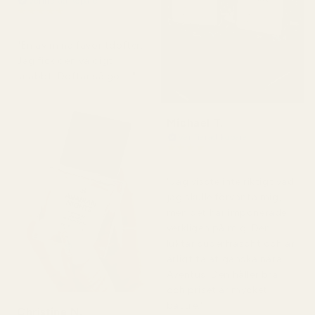
Verifierad köpare
★
★
★
★
★
för 2 dagar sedan
"En av mina favoritdofter.
Jag fick den väldigt
snabbt. Doftar så gott."
Michael T.
Verifierad köpare
★
★
★
★
★
för 2 dagar sedan
"Jag visste inte riktigt vad
jag skulle förvänta mig,
men det här imponerade
verkligen på mig. Den
luktar superfräscht och är
ärligt talat ganska nära
Aventus. Den håller bra
och priset är mycket
bättre."
Christine N.