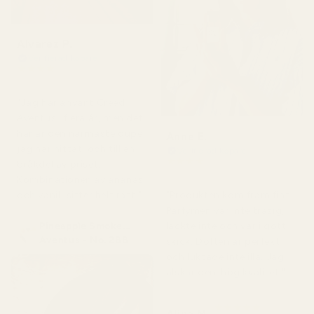
Alvarez P.
Verifierad köpare
★
★
★
★
★
för 4 månader sedan
"Jag har använt Creed
Aventus i flera år, men det
här är den närmaste dupe
Anne E.
jag har hittat, och till en
Verifierad köpare
★
★
★
★
★
bråkdel av priset.
för 4 månader sedan
Kombinationen av ananas
och vanilj sitter helt rätt."
"Produkten kom fram fint.
Parfymen var inte trasig,
Pineapple Smoke...
läckte inte och var i gott
Aventus - No. 288
skick. Doften är perfekt
och luktade inte illa. Jag
älskar den, hög kvalitet."
★
★
★
★
★
Alina M