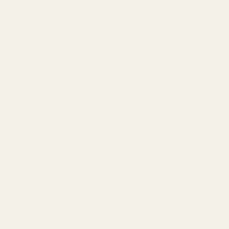
Kommer att köpa igen."
Amanda G
Verifierad köpare
★
★
★
★
★
för 5 månader sedan
"Deras produkter håller
bra kvalitet till ett väldigt
överkomligt pris."