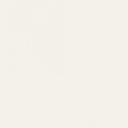
för 5 månader sedan
"Jag är nöjd med
TryScent. Doften luktar
väldigt likt originalet och
håller bra. Förpackningen
är snygg och flaskan ser
fin ut. Överlag är det ett
jättebra alternativ om du
vill ha en kvalitetsdoft till
ett rimligt pris."
Berry Vanilla ..Black
Opium - No. 132
Lucy R
Verifierad köpare
★
★
★
★
★
för 4 månader sedan
"Underbar doft. Håller
länge.
Söt och varm. Bra och
snabb leverans.