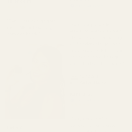
Terence M.
Verifierad köpare
★
★
★
★
★
★
★
★
★
★
för 2 månader sedan
för 7 dagar sedan
"Den luktar väldigt gott
"Först var jag orolig
men håller inte så länge
eftersom leveransen blev
som den borde."
lite försenad, men när jag
väl fick dem blev jag helt
imponerad av doften. När
den har lagt sig, herregud,
då är den bara fantastisk."
4x 100ml
Parfymflaskor
Kamila G.
Verifierad köpare
★
★
★
★
★
för 3 månader sedan
"Parfymerna doftar
perfekt, dofterna sitter
Lidis A.
kvar väldigt länge,