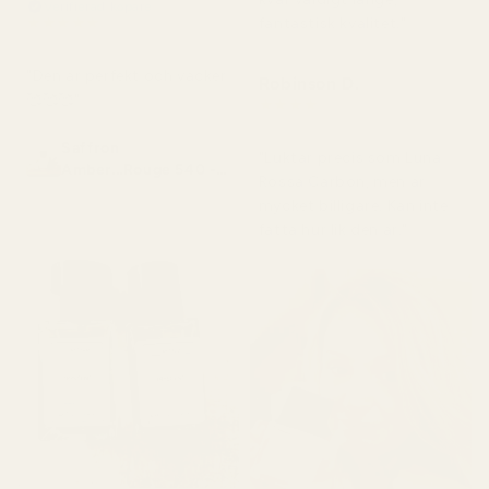
Verifierad köpare
★
★
★
★
★
fantastisk kvalitet."
för 2 månader sedan
"Den är perfekt och vacker
Robinson D.
🥰🥰🥰"
★
★
★
★
★
för 4 månader sedan
Saffron
"Luktar precis som Luna
Amber...Rouge 540 -
Rossa Carbon, men är
No. 466
mycket billigare. Kan inte
fatta hur lik den är."