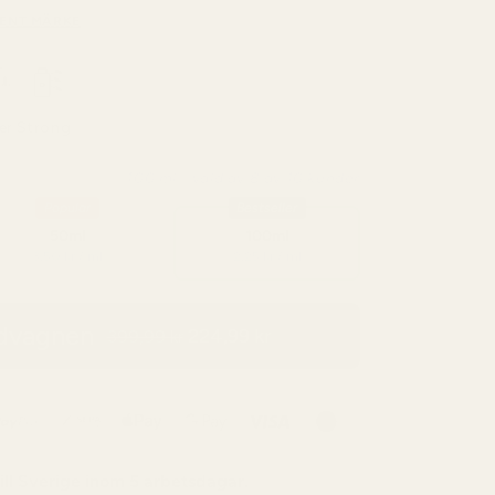
ENT MÄRKE
er
Strong
100 ml - vald av 8 av 10 kunder
Popular
Bestseller
50ml
100ml
3,50 kr / ml
2,25 kr / ml
ndvagnen
224,99 kr
399,99 kr
ill
Sverige
inom 5 arbetsdagar.