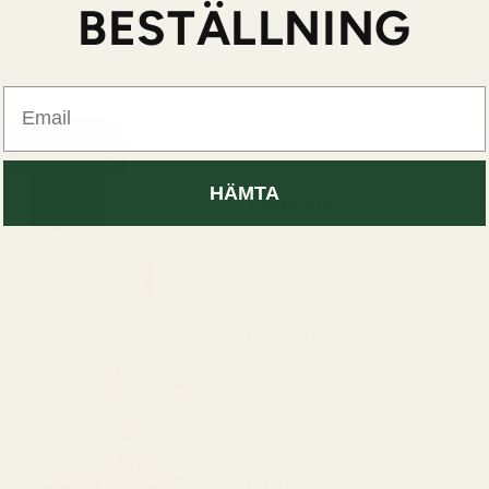
BESTÄLLNING
211M är en intensiv och ka
Email
kryddig vär
HÄMTA
Toppnoter
Berg
En liv
en mju
Mellannoter
Jasmi
Lilje
Hjärt
nästa
Basnoter
Vanil