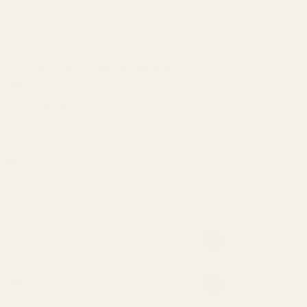
SPARA 48%
Vart bästa erbjudande: skapa ett
paket!
Endast
90,00 kr
per flaska
iskfritt.
köparna använder vår pengarna-tillbaka-
atten?