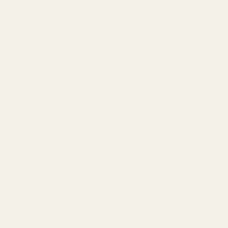
Prova i 60 dagar, r
Färre än 0,5 % av 
garanti.
Så Doftar Den
Är det parfymerat v