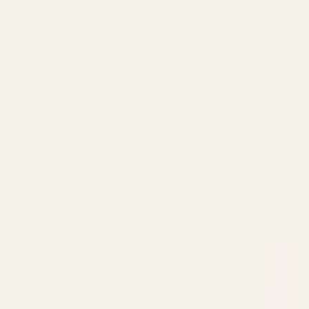
till
Köp 3
innehåll
Hitta din
Till Honom
Till Henne