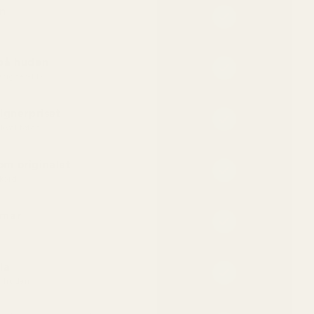
n
 på huden
designer-EDT
ignerpriset
kvaliteten
m originalet
kord
mmar
la
ör huden