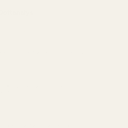
Doftanalys
rismatisk doft där sprudlande citrus möter
me och en söt, sensuell bas.
amott · Citron · Mandarin · Kardemumma
lig och frisk öppning med citrus som glöder mot
k, kryddig ton.
n · Apelsinblomma · Heliotrop ·
konvalj
at är blommande och lätt pudrigt med en rund,
n krämig mjukhet.
j · Tonkaböna · Sandelträ · Patchouli ·