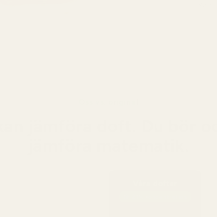
Kane
Basen 
smälte
Oss vs. original
kan jämföra doft. Du bör o
jämföra matematik.
Våra dofter
19-21% koncentration