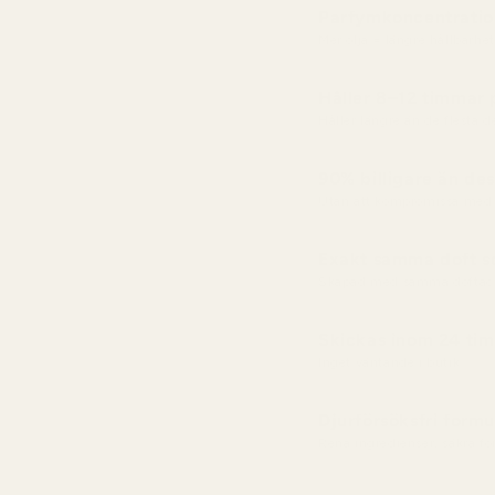
Parfymkoncentratio
Mer olja = längre hållbarhet
Håller 8–12 timmar
Håller längre än de flesta 
90% billigare än des
Utan att kompromissa med 
Exakt samma doft so
Skapad med samma doftac
Skickas inom 24 ti
Inget väntande i butik
Djurförsöksfri formu
Rena ingredienser, säkra f