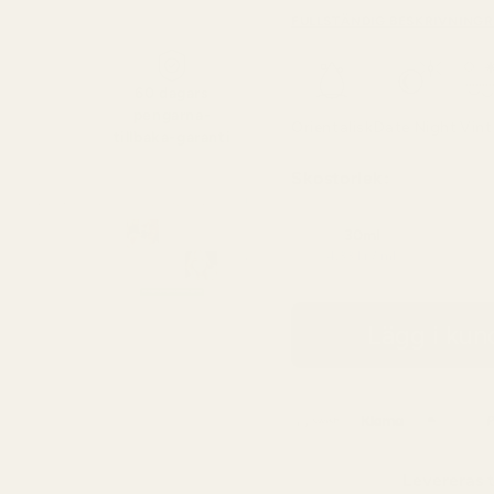
FULLSTÄNDIG BESKRIVNING
R
60 dagars
pengarna-
Orientalisk
Date Night
Vint
tillbaka-garanti
Skostorlek:
30ml
4,33 kr / ml
Lägg i ku
Levereras t