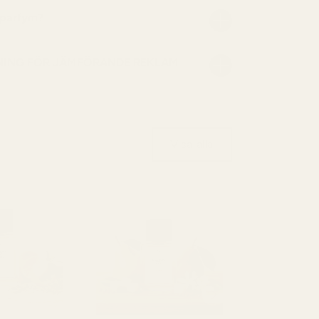
 parfym?
NING FÖR JÄMFÖRANDE REKLAM
Visa alla