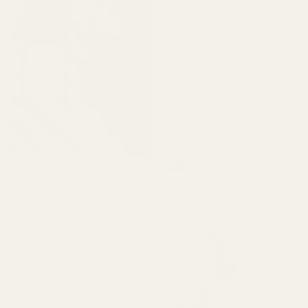
"Jag är nöjd med
TryScent. Doften luktar
väldigt likt originalet och
håller bra. Förpackningen
är snygg och flaskan ser
fin ut. Överlag är det ett
jättebra alternativ om du
vill ha en kvalitetsdoft till
ett rimligt pris."
Berry Vanilla ..Black
Opium - No. 132
Lucy R
Verifierad köpare
★
★
★
★
★
för 4 månader sedan
"Underbar doft. Håller
länge.
Söt och varm. Bra och
snabb leverans.
Kommer att köpa igen."