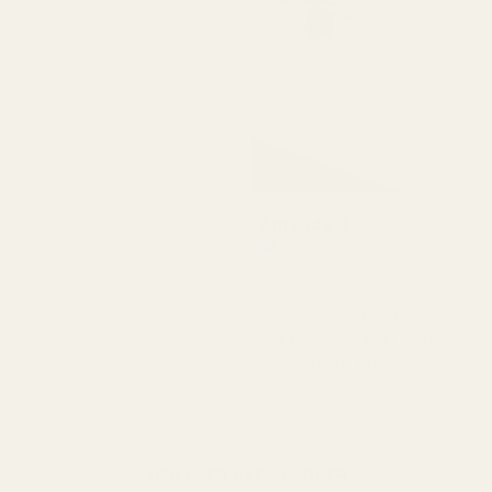
Amanda G
Verifierad köpare
★
★
★
★
★
för 5 månader sedan
"Deras produkter håller
bra kvalitet till ett väldigt
överkomligt pris."
VISA FLER RECENSIONER