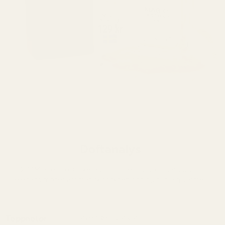
Doftanalys
277M är en sofistikerad och intensiv doft där pudrig
elegans möter aromatisk friskhet och djup, träig värme.
Lavendel · Salvia
Toppnoter