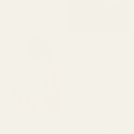
"En av mina favoritdofter.
Jag fick den väldigt
snabbt. Doftar så gott."
Michael T.
Verifierad köpare
★
★
★
★
★
för 2 dagar sedan
"Jag visste inte riktigt vad
jag skulle förvänta mig,
men det här imponerade
verkligen på mig. Den
luktar superfräscht och är
ärligt talat ganska nära
Aventus. Den håller bra
och priset är mycket
bättre."
Christine N.
★
★
★
★
★
Pineapple Smoke...
för 5 dagar sedan