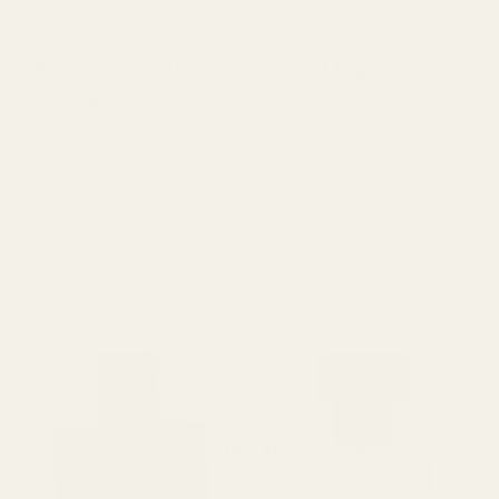
Pengarna-tillbaka-
Långvarig
Varar i 12+ timmar (vissa
garanti
säger längre).
Vi accepterar returer av
produkter inom 60 dagar för
återbetalning.