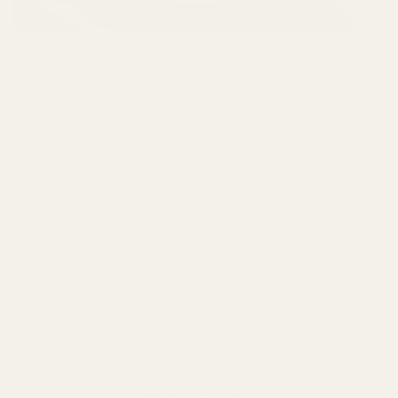
Tillverkad i anläggningar inom EU med
ingredienser och sammansättningar som
uppfyller IFRA:s krav.
Ftalatfri
Utan parabener
Vegansk
Djurförsöksfritt
IFRA-godkänd
Utvecklad enligt EU-standarder
Inga kända hormonstörande ämnen
Vi tillverkar parfymer enligt strikta europeiska