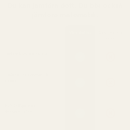
Du kan jämföra doft. Du bör också
jämföra matematik.
Våra dofter
Designermä
rken
Parfymkoncentration
Mer olja = längre hållbarhet
Håller 8–12 timmar på
huden
Håller längre än de flesta
designer-EDT
90% billigare än
designerpriset
Utan att kompromissa med
kvaliteten