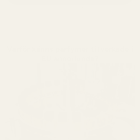
Håller i 12+ timmar
älskad av 10 000+
60 dagars nöjdhetsgaranti
Varför känns parfymer tillverkade i
EU annorlunda?