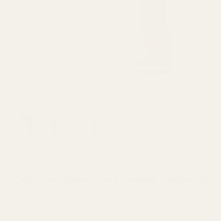
Självsäker
Doftar som... Homme Intense
- No. 277
4,9/5 baserat på över 10 000 recensioner