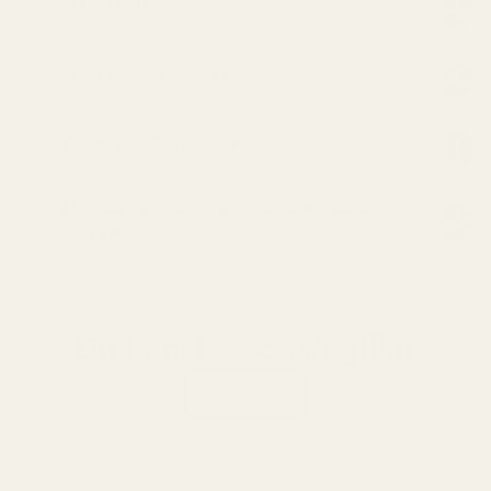
Så Doftar Den
Är det parfymerat vatten?
Vad betyder 19-21% parfym?
ANSVARSFRISKRIVNING FÖR JÄMFÖRANDE
REKLAM
Du kanske också gillar
Visa alla