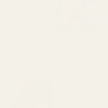
Alvarez P.
Verifierad köpare
★
★
★
★
★
för 4 månader sedan
"Jag har använt Creed
Aventus i flera år, men det
här är den närmaste dupe
Anne E.
jag har hittat, och till en
Verifierad köpare
★
★
★
★
★
bråkdel av priset.
för 4 månader sedan
Kombinationen av ananas
och vanilj sitter helt rätt."
"Produkten kom fram fint.
Parfymen var inte trasig,
Pineapple Smoke...
läckte inte och var i gott
Aventus - No. 288
skick. Doften är perfekt
och luktade inte illa. Jag
älskar den, hög kvalitet."
★
★
★
★
★
Alina M
för 5 månader sedan