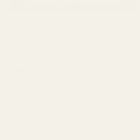
Lägg i kundvagnen
224,99 kr
399,99 kr
Levereras till
Sverige
inom 5 arbetsdagar.
SPARA 48%
Vart bästa erbjudande: skapa
ett paket!
Endast
90,00 kr
per flaska
Prova i 60 dagar, riskfritt.
Färre än 0,5 % av köparna använder vår
pengarna-tillbaka-garanti.