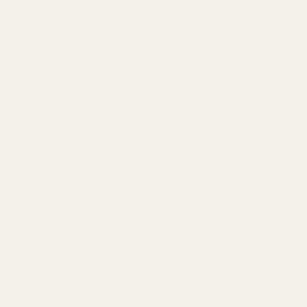
för 2 månader sedan
för 7 dagar sedan
"Den luktar väldigt gott
"Först var jag orolig
men håller inte så länge
eftersom leveransen blev
som den borde."
lite försenad, men när jag
väl fick dem blev jag helt
imponerad av doften. När
den har lagt sig, herregud,
då är den bara fantastisk."
4x 100ml
Parfymflaskor
Kamila G.
Verifierad köpare
★
★
★
★
★
för 3 månader sedan
"Parfymerna doftar
perfekt, dofterna sitter
Lidis A.
kvar väldigt länge,
Verifierad köpare
★
★
★
★
★
fantastisk kvalitet."
för 2 månader sedan