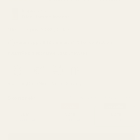
Inspirerad av:
Dior Homme Intense
(Designerpris: 2.089,00 kr)
Varar i upp till 12 timmar, 21 % koncentration
FULLSTÄNDIG BESKRIVNING
RENT MÄRKE
Blommig
Date Night
Vinter
Strong
Skostorlek:
100 ml - vald av 8 av 10 kunder
Popular
Bestseller
30ml
50ml
100ml
4,33 kr / ml
3,50 kr / ml
2,25 kr / ml