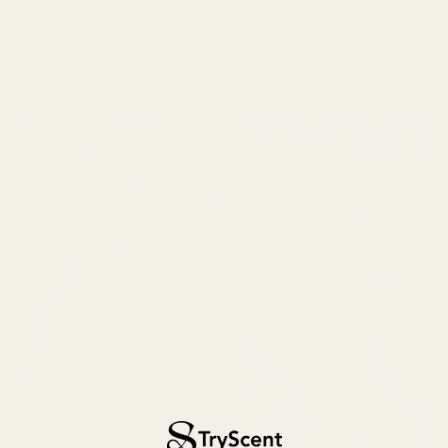
kosmetikstandarder
Gå med 10 000+
4,9/5 baserat på 10 000+
nöjda kunder
recensioner