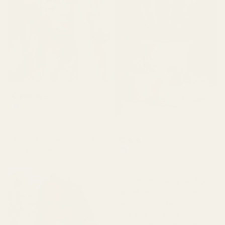
Castillo B.
Verifierad köpare
★
★
★
★
★
för 3 månader sedan
Clara P.
"Den luktar väldigt gott,
jag älskade den."
Verifierad köpare
★
★
★
★
★
för 2 dagar sedan
"Alla tre dofterna jag fick
är väldigt bra. De håller
länge och luktar som de
ska. Det enda jag inte var