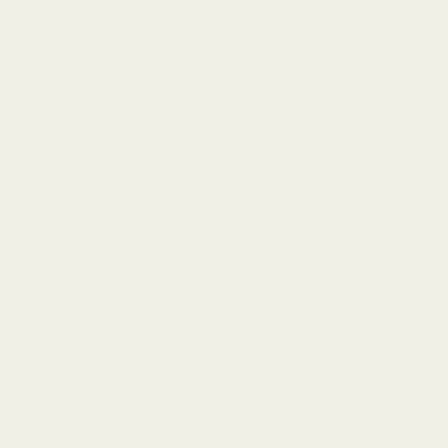
Information
Integritetspolicy
Användarvillkor
Återbetalning och returer
Leveranspolicy
AI-bakgrund
Frånträd avtal här
Contact
Driftsbolag: