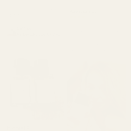
"Den är perfekt och vacker
Robinson D.
🥰🥰🥰"
★
★
★
★
★
för 4 månader sedan
Saffron
"Luktar precis som Luna
Amber...Rouge 540 -
Rossa Carbon, men är
No. 466
mycket billigare. Kan inte
fatta hur lik den är."
Michael R.