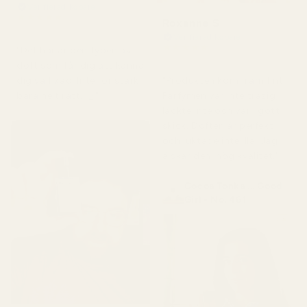
Verifierad köpare
★
★
★
★
★
Roxanne S
för 4 månader sedan
Verifierad köpare
★
★
★
★
★
"Det här är den typen av
för 5 månader sedan
doft som får dig att känna
"Produkten kom fram fint.
dig välfixad. Inte för stark,
Parfymen var inte trasig,
bara helt rätt. 👌"
läckte inte och var i gott
skick. Doften är perfekt
och luktade inte illa. Jag
älskar den, hög kvalitet."
Cocoa Tonka ... Good
Girl - No. 461