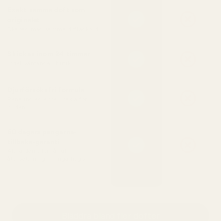
Exakt samma doft som
originalet
Skapad med samma doftackord
Skickas inom 24 timmar
Inget väntande i butik
Djurförsöksfri formula
Rena ingredienser, säkra för
huden
60 dagars pengarna-
tillbaka-garanti
Älska den eller få full
återbetalning — inga frågor
Bläddra bland fler dofter