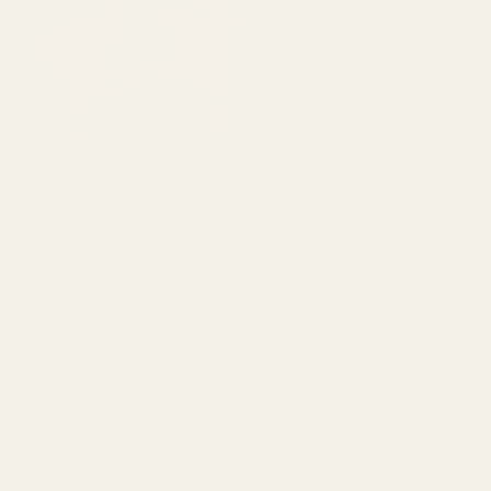
nöjd med var tiden det
tog att få dem. Men ärligt
talat gjorde jag en andra
beställning, så räkna bara
med lite väntetid. Haha!
"
Apple Sandalwood -
Juliana B
No. 234
Verifierad köpare
★
★
★
★
★
för 4 månader sedan
"Fantastiskt varumärke
och fantastiska
produkter!"
3X 50ml
Parfymflaskor
Alex W.
Verifierad köpare
★
★
★
★
★
för 2 dagar sedan