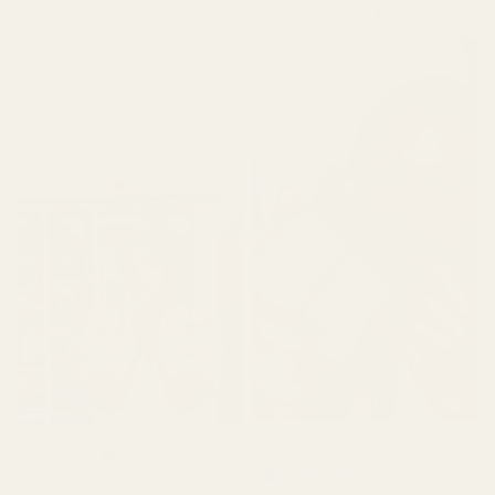
Aventus - No. 288
" Jag ääälskar de här
parfymerna!!! Varenda en
jag fick doftar gudomligt.
Vissa skulle jag säga är
bättre än originalet."
Lionel M.
Terence M.
Verifierad köpare
★
★
★
★
★
★
★
★
★
★