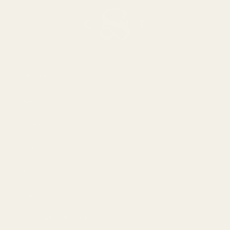
Om oss
Om
Bloggar
Handla
Män
Kvinnor
Bästa erbjudandet