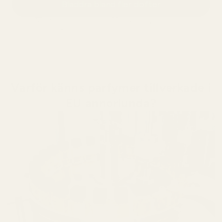
Bläddra bland fler dofter
Håller i 12+ timmar
älskad av 10 000+
60 dagars nöjdhetsgaranti
Varför känns parfymer tillverkade i
EU annorlunda?