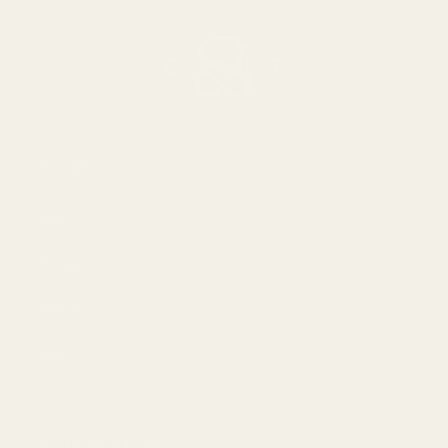
Om oss
Om
Bloggar
Handla
Män
Kvinnor
Bästa erbjudandet