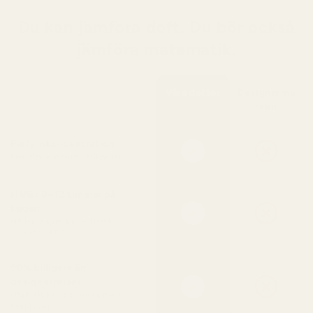
Du kan jämföra doft. Du bör också
jämföra matematik.
Våra dofter
Designermä
rken
Parfymkoncentration
Mer olja = längre hållbarhet
Håller 8–12 timmar på
huden
Håller längre än de flesta
designer-EDT
90% billigare än
designerpriset
Utan att kompromissa med
kvaliteten