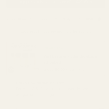
Lägg i kundvagnen
224,99 kr
399,99 kr
Levereras till
Sverige
inom 5 arbetsdagar.
SPARA 48%
Vart bästa erbjudande: skapa
ett paket!
Endast
90,00 kr
per flaska
Prova i 60 dagar, riskfritt.
Färre än 0,5 % av köparna använder vår
pengarna-tillbaka-garanti.