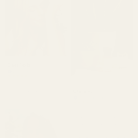
Castillo B.
Verifierad köpare
★
★
★
★
★
för 3 månader sedan
Clara P.
"Den luktar väldigt gott,
jag älskade den."
Verifierad köpare
★
★
★
★
★
för 2 dagar sedan
"Alla tre dofterna jag fick
är väldigt bra. De håller
länge och luktar som de
ska. Det enda jag inte var