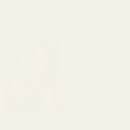
Verifierad köpare
★
★
★
★
★
★
★
★
★
★
för 2 månader sedan
för 7 dagar sedan
"Den luktar väldigt gott
"Först var jag orolig
men håller inte så länge
eftersom leveransen blev
som den borde."
lite försenad, men när jag
väl fick dem blev jag helt
imponerad av doften. När
den har lagt sig, herregud,
då är den bara fantastisk."
4x 100ml
Parfymflaskor
Kamila G.
Verifierad köpare
★
★
★
★
★
för 3 månader sedan
"Parfymerna doftar
perfekt, dofterna sitter
Lidis A.
kvar väldigt länge,
Verifierad köpare