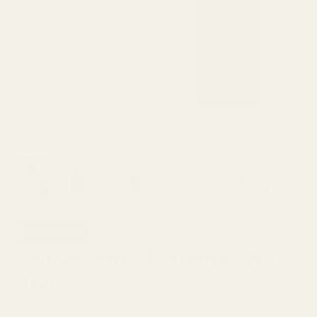
Best Seller
Doftar som... Extreme - No.
286
4,9/5 baserat på över 10 000 recensioner