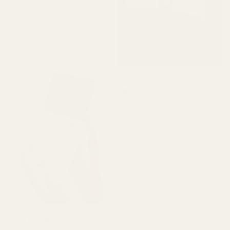
för 2 dagar sedan
"En av mina favoritdofter.
Jag fick den väldigt
snabbt. Doftar så gott."
Michael T.
Verifierad köpare
★
★
★
★
★
för 2 dagar sedan
"Jag visste inte riktigt vad
jag skulle förvänta mig,
men det här imponerade
verkligen på mig. Den
luktar superfräscht och är
ärligt talat ganska nära
Aventus. Den håller bra
och priset är mycket
bättre."
Christine N.
★
★
★
★
★