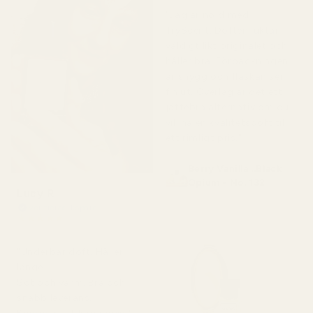
"Jag är nöjd med
TryScent. Doften luktar
väldigt likt originalet och
håller bra. Förpackningen
är snygg och flaskan ser
fin ut. Överlag är det ett
jättebra alternativ om du
vill ha en kvalitetsdoft till
ett rimligt pris."
Berry Vanilla ..Black
Opium - No. 132
Lucy R
Verifierad köpare
★
★
★
★
★
för 4 månader sedan
"Underbar doft. Håller
länge.
Söt och varm. Bra och
snabb leverans.