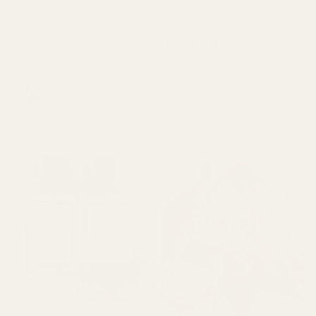
★
★
★
★
★
fantastisk kvalitet."
för 2 månader sedan
"Den är perfekt och vacker
Robinson D.
🥰🥰🥰"
★
★
★
★
★
för 4 månader sedan
Saffron
"Luktar precis som Luna
Amber...Rouge 540 -
Rossa Carbon, men är
No. 466
mycket billigare. Kan inte
fatta hur lik den är."