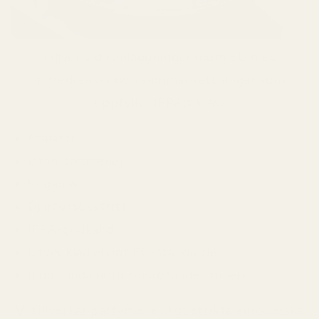
Tillverkad i anläggningar inom EU med
ingredienser och sammansättningar som
uppfyller IFRA:s krav.
Ftalatfri
Utan parabener
Vegansk
Djurförsöksfritt
IFRA-godkänd
Utvecklad enligt EU-standarder
Inga kända hormonstörande ämnen
Vi tillverkar parfymer enligt strikta europeiska