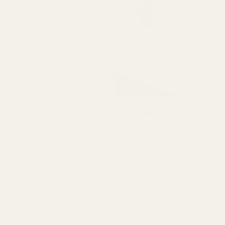
Kommer att köpa igen."
Amanda G
Verifierad köpare
★
★
★
★
★
för 5 månader sedan
"Deras produkter håller
bra kvalitet till ett väldigt
överkomligt pris."