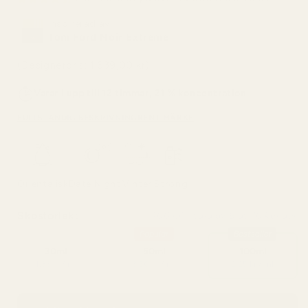
Inspirerad av:
Tom Ford Noir Extreme
(Designerpris: 1.639,00 kr)
Varar i upp till 12 timmar, 21 % koncentration
FULLSTÄNDIG BESKRIVNING
RENT MÄRKE
Orientalisk
Date Night
Vinter
Strong
Skostorlek:
100 ml - vald av 8 av 10 kunder
Popular
Bestseller
30ml
50ml
100ml
4,33 kr / ml
3,50 kr / ml
2,25 kr / ml