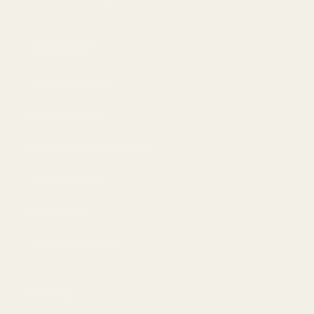
Information
Integritetspolicy
Användarvillkor
Återbetalning och returer
Leveranspolicy
AI-bakgrund
Frånträd avtal här
Contact