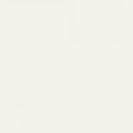
Alvarez P.
Verifierad köpare
★
★
★
★
★
för 4 månader sedan
"Jag har använt Creed
Aventus i flera år, men det
här är den närmaste dupe
Anne E.
jag har hittat, och till en
Verifierad köpare
★
★
★
★
★
bråkdel av priset.
för 4 månader sedan
Kombinationen av ananas
och vanilj sitter helt rätt."
"Produkten kom fram fint.
Parfymen var inte trasig,
Pineapple Smoke...
läckte inte och var i gott
Aventus - No. 288
skick. Doften är perfekt
och luktade inte illa. Jag
älskar den, hög kvalitet."
★
★
★
★
★
Alina M
för 5 månader sedan