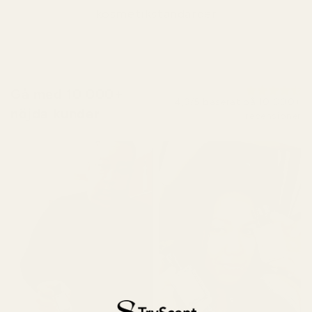
kosmetikstandarder
Gå med 10 000+
4,9/5 baserat på 10 000+
nöjda kunder
recensioner