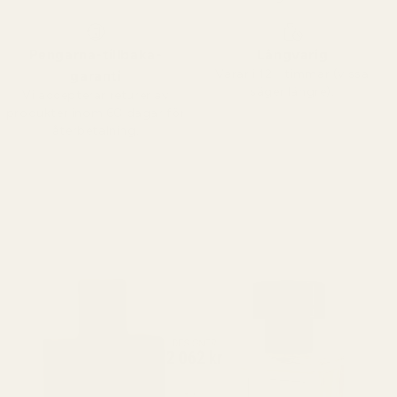
Pengarna-tillbaka-
Långvarig
Varar i 12+ timmar (vissa
garanti
säger längre).
Vi accepterar returer av
produkter inom 60 dagar för
återbetalning.