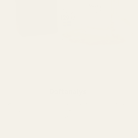
Doftanalys
286M är en djärv och sofistikerad komposition där mörka
gourmandtoner möter frisk citrus och elegant träig
struktur.