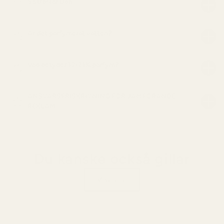
Så Doftar Den
Är det parfymerat vatten?
Vad betyder 19-21% parfym?
ANSVARSFRISKRIVNING FÖR JÄMFÖRANDE
REKLAM
Du kanske också gillar
Visa alla