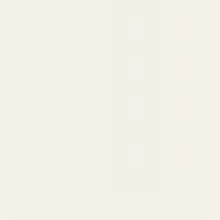
Exakt samma doft som
originalet
Skapad med samma doftackord
Skickas inom 24 timmar
Inget väntande i butik
Djurförsöksfri formula
Rena ingredienser, säkra för
huden
60 dagars pengarna-
tillbaka-garanti
Älska den eller få full
återbetalning — inga frågor