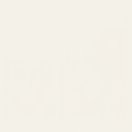
Pineapple Smoke...
för 5 dagar sedan
Aventus - No. 288
" Jag ääälskar de här
parfymerna!!! Varenda en
jag fick doftar gudomligt.
Vissa skulle jag säga är
bättre än originalet."
Lionel M.
Terence M.