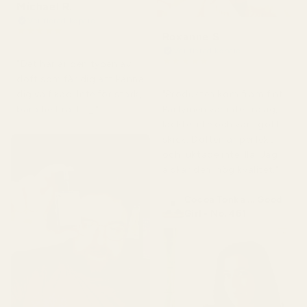
Michael R.
Verifierad köpare
★
★
★
★
★
Roxanne S
för 4 månader sedan
Verifierad köpare
★
★
★
★
★
"Det här är den typen av
för 5 månader sedan
doft som får dig att känna
"Produkten kom fram fint.
dig välfixad. Inte för stark,
Parfymen var inte trasig,
bara helt rätt. 👌"
läckte inte och var i gott
skick. Doften är perfekt
och luktade inte illa. Jag
älskar den, hög kvalitet."
Cocoa Tonka ... Good
Girl - No. 461