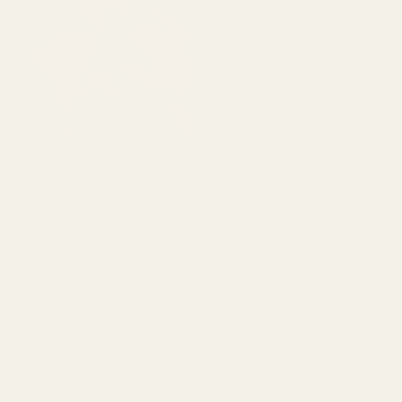
nöjd med var tiden det
tog att få dem. Men ärligt
talat gjorde jag en andra
beställning, så räkna bara
med lite väntetid. Haha!
"
Apple Sandalwood -
Juliana B
No. 234
Verifierad köpare
★
★
★
★
★
för 4 månader sedan
"Fantastiskt varumärke
och fantastiska
produkter!"
3X 50ml
Parfymflaskor
Alex W.
Verifierad köpare
★
★
★
★
★