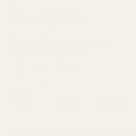
Inspirerad av:
Paco Rabanne 1 Million Elixir
(Designerpris: 1.599,00 kr)
Varar i upp till 12 timmar, 21 % koncentration
FULLSTÄNDIG BESKRIVNING
RENT MÄRKE
Gourmand
Date Night
Vinter
Strong
Skostorlek:
100 ml - vald av 8 av 10 kunder
Popular
Bestseller
30ml
50ml
100ml
4,33 kr / ml
3,50 kr / ml
2,25 kr / ml