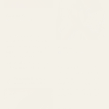
Alvarez P.
Verifierad köpare
★
★
★
★
★
för 4 månader sedan
"Jag har använt Creed
Aventus i flera år, men det
här är den närmaste dupe
Anne E.
jag har hittat, och till en
Verifierad köpare
★
★
★
★
★
bråkdel av priset.
för 4 månader sedan
Kombinationen av ananas
och vanilj sitter helt rätt."
"Produkten kom fram fint.
Parfymen var inte trasig,
Pineapple Smoke...
läckte inte och var i gott
Aventus - No. 288
skick. Doften är perfekt
och luktade inte illa. Jag
älskar den, hög kvalitet."
★
★
★
★
★
Alina M