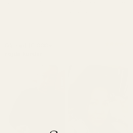
Vi tillverkar parfymer enligt strikta europeiska
kosmetikstandarder
Gå med 10 000+
4,9/5 baserat på 10 000+
nöjda kunder
recensioner