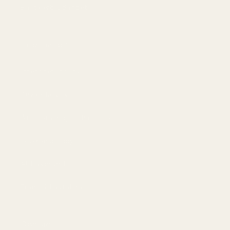
Bästa erbjudandet
Information
Integritetspolicy
Användarvillkor
Återbetalning och returer
Leveranspolicy
AI-bakgrund
Frånträd avtal här
Contact