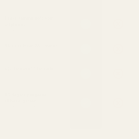
kvaliteten
Exakt samma doft som
originalet
Skapad med samma doftackord
Skickas inom 24 timmar
Inget väntande i butik
Djurförsöksfri formula
Rena ingredienser, säkra för
huden
60 dagars pengarna-
tillbaka-garanti
Älska den eller få full
återbetalning — inga frågor