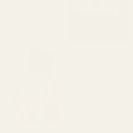
Verifierad köpare
★
★
★
★
★
för 2 dagar sedan
"En av mina favoritdofter.
Jag fick den väldigt
snabbt. Doftar så gott."
Michael T.
Verifierad köpare
★
★
★
★
★
för 2 dagar sedan
"Jag visste inte riktigt vad
jag skulle förvänta mig,
men det här imponerade
verkligen på mig. Den
luktar superfräscht och är
ärligt talat ganska nära
Aventus. Den håller bra
och priset är mycket
bättre."
Christine N.