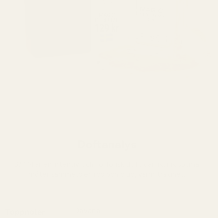
Doftanalys
334M är en intensiv och förförisk doft där likörlik sötma
möter sammetslen ros och djup, varm träighet.
Davana
Toppnoter