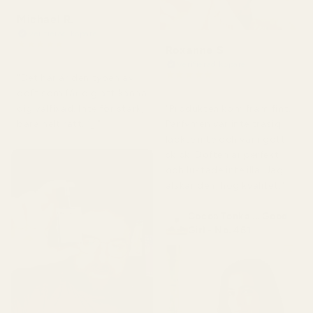
Michael R.
Verifierad köpare
★
★
★
★
★
Roxanne S
för 4 månader sedan
Verifierad köpare
★
★
★
★
★
"Det här är den typen av
för 5 månader sedan
doft som får dig att känna
"Produkten kom fram fint.
dig välfixad. Inte för stark,
Parfymen var inte trasig,
bara helt rätt. 👌"
läckte inte och var i gott
skick. Doften är perfekt
och luktade inte illa. Jag
älskar den, hög kvalitet."
Cocoa Tonka ... Good
Girl - No. 461