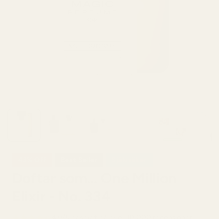
43% Off
Best Seller
Självsäker
Doftar som... One Million
Elixir - No. 334
4,9/5 baserat på över 10 000 recensioner