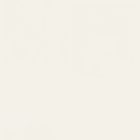
Castillo B.
Verifierad köpare
★
★
★
★
★
för 3 månader sedan
Clara P.
"Den luktar väldigt gott,
jag älskade den."
Verifierad köpare
★
★
★
★
★
för 2 dagar sedan
"Alla tre dofterna jag fick
är väldigt bra. De håller
länge och luktar som de