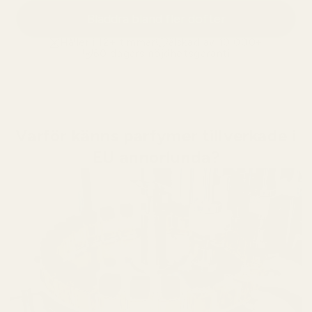
Bläddra bland fler dofter
Håller i 12+ timmar
älskad av 10 000+
60 dagars nöjdhetsgaranti
Varför känns parfymer tillverkade i
EU annorlunda?