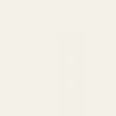
Oss vs. original
Du kan jämföra doft. Du bör också
jämföra matematik.
Våra dofter
Designermä
rken
Parfymkoncentration
Mer olja = längre hållbarhet
Håller 8–12 timmar på
huden
Håller längre än de flesta
designer-EDT
90% billigare än
designerpriset
Utan att kompromissa med