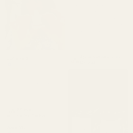
ska. Det enda jag inte var
nöjd med var tiden det
tog att få dem. Men ärligt
talat gjorde jag en andra
beställning, så räkna bara
med lite väntetid. Haha!
"
Apple Sandalwood -
Juliana B
No. 234
Verifierad köpare
★
★
★
★
★
för 4 månader sedan
"Fantastiskt varumärke
och fantastiska
produkter!"
3X 50ml
Parfymflaskor
Alex W.