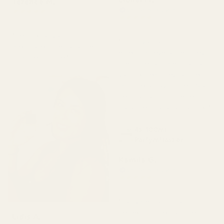
Terence M.
Verifierad köpare
★
★
★
★
★
★
★
★
★
★
för 2 månader sedan
för 7 dagar sedan
"Den luktar väldigt gott
"Först var jag orolig
men håller inte så länge
eftersom leveransen blev
som den borde."
lite försenad, men när jag
väl fick dem blev jag helt
imponerad av doften. När
den har lagt sig, herregud,
då är den bara fantastisk."
4x 100ml
Parfymflaskor
Kamila G.
Verifierad köpare
★
★
★
★
★
för 3 månader sedan
"Parfymerna doftar
perfekt, dofterna sitter
Lidis A.
kvar väldigt länge,