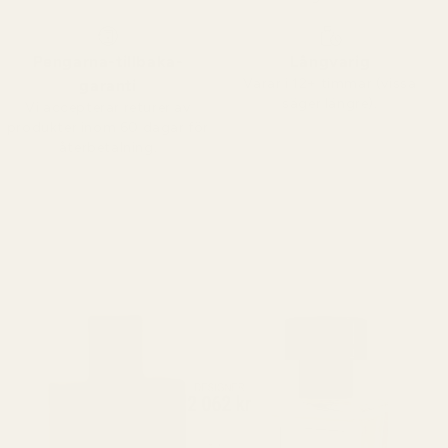
Pengarna-tillbaka-
Långvarig
Varar i 12+ timmar (vissa
garanti
säger längre).
Vi accepterar returer av
produkter inom 60 dagar för
återbetalning.