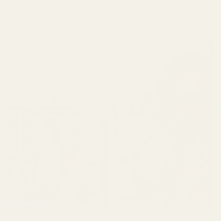
★
★
★
★
★
Pineapple Smoke...
för 5 dagar sedan
Aventus - No. 288
" Jag ääälskar de här
parfymerna!!! Varenda en
jag fick doftar gudomligt.
Vissa skulle jag säga är
bättre än originalet."
Lionel M.