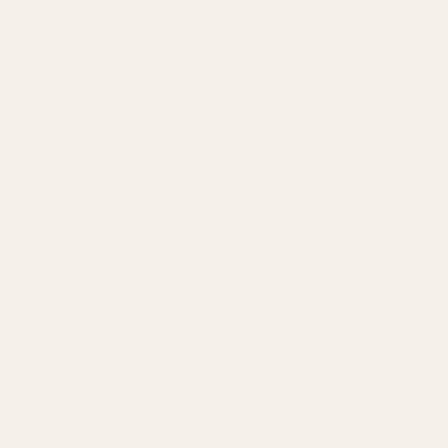
Om oss
Om
Bloggar
Handla
Män
Kvinnor