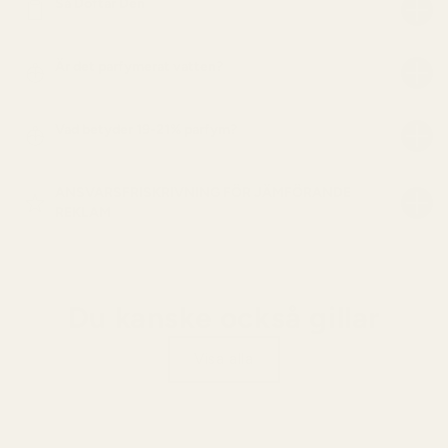
Så Doftar Den
Är det parfymerat vatten?
Vad betyder 19-21% parfym?
ANSVARSFRISKRIVNING FÖR JÄMFÖRANDE
REKLAM
Du kanske också gillar
Visa alla