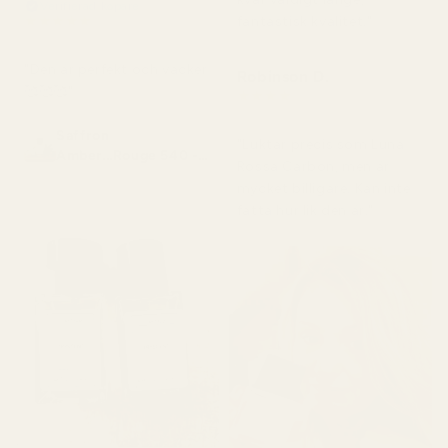
Verifierad köpare
★
★
★
★
★
fantastisk kvalitet."
för 2 månader sedan
"Den är perfekt och vacker
Robinson D.
🥰🥰🥰"
★
★
★
★
★
för 4 månader sedan
Saffron
"Luktar precis som Luna
Amber...Rouge 540 -
Rossa Carbon, men är
No. 466
mycket billigare. Kan inte
fatta hur lik den är."