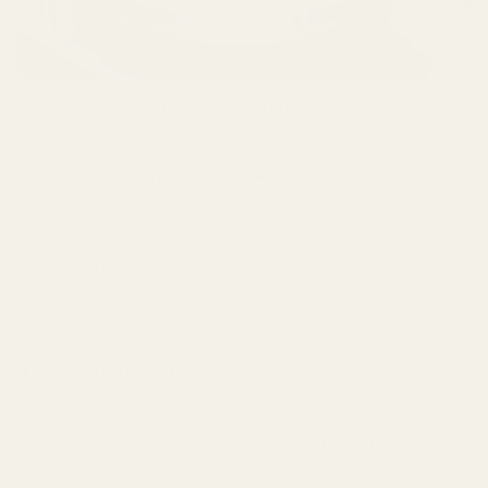
Tillverkad i anläggningar inom EU med
ingredienser och sammansättningar som
uppfyller IFRA:s krav.
Ftalatfri
Utan parabener
Vegansk
Djurförsöksfritt
IFRA-godkänd
Utvecklad enligt EU-standarder
Inga kända hormonstörande ämnen