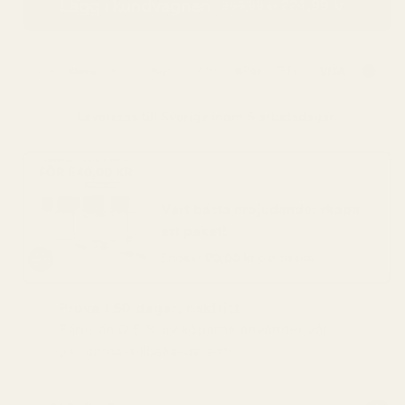
Lägg i kundvagnen
224,99 kr
399,99 kr
Levereras till
Sverige
inom 5 arbetsdagar.
SPARA 48%
Vart bästa erbjudande: skapa
ett paket!
Endast
90,00 kr
per flaska
Prova i 60 dagar, riskfritt.
Färre än 0,5 % av köparna använder vår
pengarna-tillbaka-garanti.