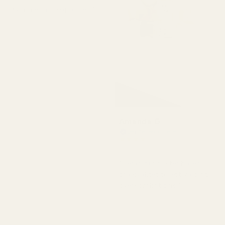
Kommer att köpa igen."
Amanda G
Verifierad köpare
★
★
★
★
★
för 5 månader sedan
"Deras produkter håller
bra kvalitet till ett väldigt
överkomligt pris."