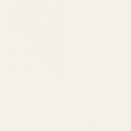
för 5 månader sedan
"Jag är nöjd med
TryScent. Doften luktar
väldigt likt originalet och
håller bra. Förpackningen
är snygg och flaskan ser
fin ut. Överlag är det ett
jättebra alternativ om du
vill ha en kvalitetsdoft till
ett rimligt pris."
Berry Vanilla ..Black
Opium - No. 132
Lucy R
Verifierad köpare
★
★
★
★
★
för 4 månader sedan
"Underbar doft. Håller
länge.
Söt och varm. Bra och
snabb leverans.