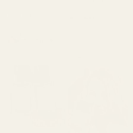
★
★
★
★
★
fantastisk kvalitet."
för 2 månader sedan
"Den är perfekt och vacker
Robinson D.
🥰🥰🥰"
★
★
★
★
★
för 4 månader sedan
Saffron
"Luktar precis som Luna
Amber...Rouge 540 -
Rossa Carbon, men är
No. 466
mycket billigare. Kan inte
fatta hur lik den är."