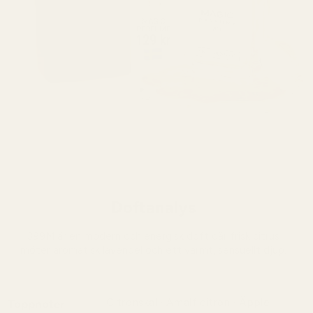
Doftanalys
399M är en modern och energisk doft där frisk citrus
möter aromatisk lavendel och ett varmt, sensuellt djup.
Citronskal · Amalficitron · Äpple
Toppnoter