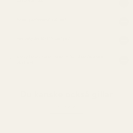
Så Doftar Den
Är det parfymerat vatten?
Vad betyder 19-21% parfym?
ANSVARSFRISKRIVNING FÖR JÄMFÖRANDE
REKLAM
Du kanske också gillar
Visa alla