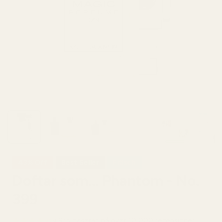
43% Off
Best Seller
Fräsch
Doftar som... Phantom - No.
399
4,9/5 baserat på över 10 000 recensioner