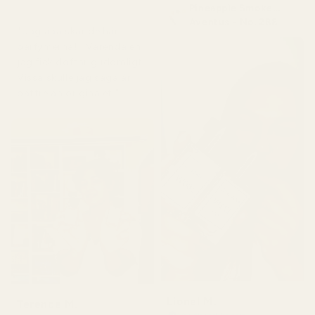
Pineapple Smoke...
för 5 dagar sedan
Aventus - No. 288
" Jag ääälskar de här
parfymerna!!! Varenda en
jag fick doftar gudomligt.
Vissa skulle jag säga är
bättre än originalet."
Lionel M.
Terence M.