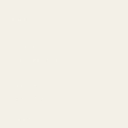
Information
Integritetspolicy
Användarvillkor
Återbetalning och returer
Leveranspolicy
AI-bakgrund
Frånträd avtal här
Contact