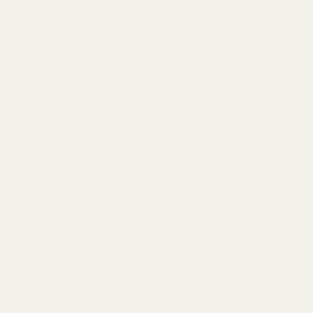
Bläddra bland fler dofter
Håller i 12+ timmar
älskad av 10 000+
60 dagars nöjdhetsgaranti
Varför känns parfymer tillverkade i
EU annorlunda?