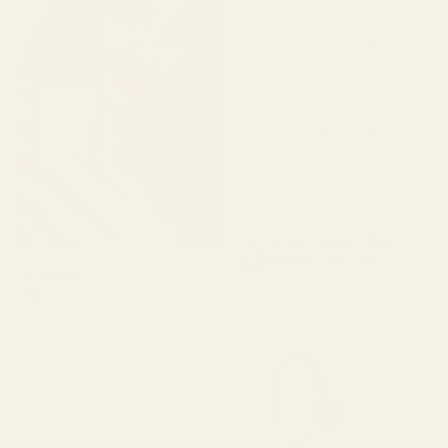
"Jag är nöjd med
TryScent. Doften luktar
väldigt likt originalet och
håller bra. Förpackningen
är snygg och flaskan ser
fin ut. Överlag är det ett
jättebra alternativ om du
vill ha en kvalitetsdoft till
ett rimligt pris."
Berry Vanilla ..Black
Opium - No. 132
Lucy R
Verifierad köpare
★
★
★
★
★
för 4 månader sedan
"Underbar doft. Håller
länge.
Söt och varm. Bra och
snabb leverans.
Kommer att köpa igen."