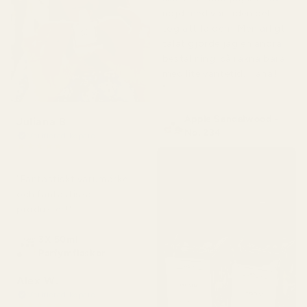
nöjd med var tiden det
tog att få dem. Men ärligt
talat gjorde jag en andra
beställning, så räkna bara
med lite väntetid. Haha!
"
Apple Sandalwood -
Juliana B
No. 234
Verifierad köpare
★
★
★
★
★
för 4 månader sedan
"Fantastiskt varumärke
och fantastiska
produkter!"
3X 50ml
Parfymflaskor
Alex W.
Verifierad köpare
★
★
★
★
★