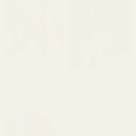
Castillo B.
Verifierad köpare
★
★
★
★
★
för 3 månader sedan
Clara P.
"Den luktar väldigt gott,
jag älskade den."
Verifierad köpare
★
★
★
★
★
för 2 dagar sedan
"Alla tre dofterna jag fick
är väldigt bra. De håller
länge och luktar som de
ska. Det enda jag inte var