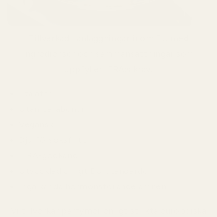
Tillverkad i anläggningar inom EU med
ingredienser och sammansättningar som
uppfyller IFRA:s krav.
Ftalatfri
Utan parabener
Vegansk
Djurförsöksfritt
IFRA-godkänd
Utvecklad enligt EU-standarder
Inga kända hormonstörande ämnen
Vi tillverkar parfymer enligt strikta europeiska