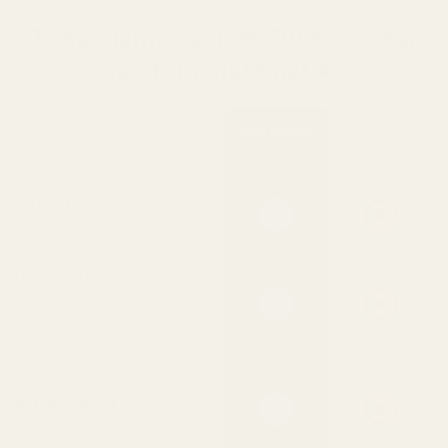
Du kan jämföra doft. Du bör också
jämföra matematik.
Våra dofter
Designermä
rken
Parfymkoncentration
Mer olja = längre hållbarhet
Håller 8–12 timmar på
huden
Håller längre än de flesta
designer-EDT
90% billigare än
designerpriset
Utan att kompromissa med
kvaliteten