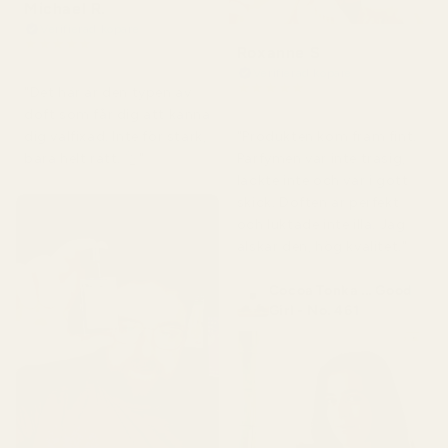
Michael R.
Verifierad köpare
★
★
★
★
★
Roxanne S
för 4 månader sedan
Verifierad köpare
★
★
★
★
★
"Det här är den typen av
för 5 månader sedan
doft som får dig att känna
"Produkten kom fram fint.
dig välfixad. Inte för stark,
Parfymen var inte trasig,
bara helt rätt. 👌"
läckte inte och var i gott
skick. Doften är perfekt
och luktade inte illa. Jag
älskar den, hög kvalitet."
Cocoa Tonka ... Good
Girl - No. 461