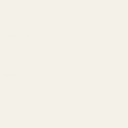
En klar och fräsch öppning med syrlig
citrus och krispigt äpple som känns livlig
och ungdomlig.
Lavendel · Rökiga noter
Mellannoter
Hjärtat är aromatiskt med sval lavendel
och en subtil rökighet som ger karaktär
och modern edge.
Patchouli · Vanilj · Vetiver
Basnoter
Basen är varm och jordnära med mjuk
vaniljsötma och elegant vetiver som
skapar en långvarig signatur.
Oss vs. original