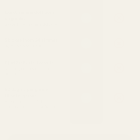
Exakt samma doft som
originalet
Skapad med samma doftackord
Skickas inom 24 timmar
Inget väntande i butik
Djurförsöksfri formula
Rena ingredienser, säkra för
huden
60 dagars pengarna-
tillbaka-garanti
Älska den eller få full
återbetalning — inga frågor