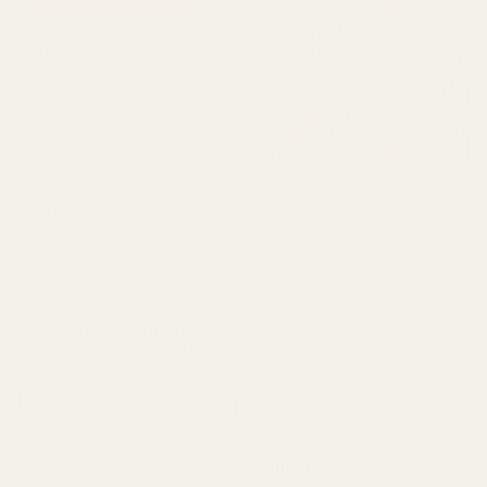
Alvarez P.
Verifierad köpare
★
★
★
★
★
för 4 månader sedan
"Jag har använt Creed
Aventus i flera år, men det
här är den närmaste dupe
Anne E.
jag har hittat, och till en
Verifierad köpare
★
★
★
★
★
bråkdel av priset.
för 4 månader sedan
Kombinationen av ananas
och vanilj sitter helt rätt."
"Produkten kom fram fint.
Parfymen var inte trasig,
Pineapple Smoke...
läckte inte och var i gott
Aventus - No. 288
skick. Doften är perfekt
och luktade inte illa. Jag
älskar den, hög kvalitet."
★
★
★
★
★
Alina M
för 5 månader sedan