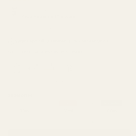
Inspirerad av:
Paco Rabanne Phantom
(Designerpris: 1.769,00 kr)
Varar i upp till 12 timmar, 21 % koncentration
FULLSTÄNDIG BESKRIVNING
RENT MÄRKE
Kryddad
Daglig
Sommar
Medium
Skostorlek:
100 ml - vald av 8 av 10 kunder
Popular
Bestseller
30ml
50ml
100ml
4,33 kr / ml
3,50 kr / ml
2,25 kr / ml