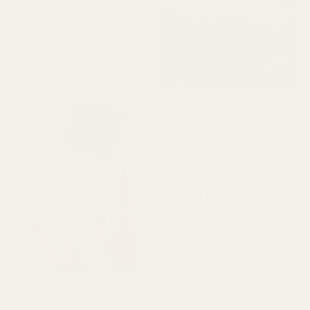
för 2 dagar sedan
"En av mina favoritdofter.
Jag fick den väldigt
snabbt. Doftar så gott."
Michael T.
Verifierad köpare
★
★
★
★
★
för 2 dagar sedan
"Jag visste inte riktigt vad
jag skulle förvänta mig,
men det här imponerade
verkligen på mig. Den
luktar superfräscht och är
ärligt talat ganska nära
Aventus. Den håller bra
och priset är mycket
bättre."
Christine N.
★
★
★
★
★