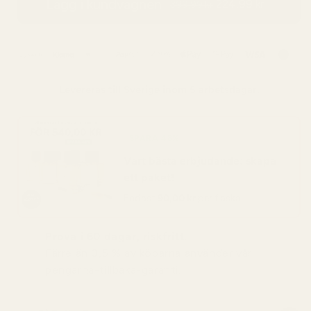
Lägg i kundvagnen
224,99 kr
399,99 kr
Levereras till
Sverige
inom 5 arbetsdagar.
SPARA 48%
Vart bästa erbjudande: skapa
ett paket!
Endast
90,00 kr
per flaska
Prova i 60 dagar, riskfritt.
Färre än 0,5 % av köparna använder vår
pengarna-tillbaka-garanti.