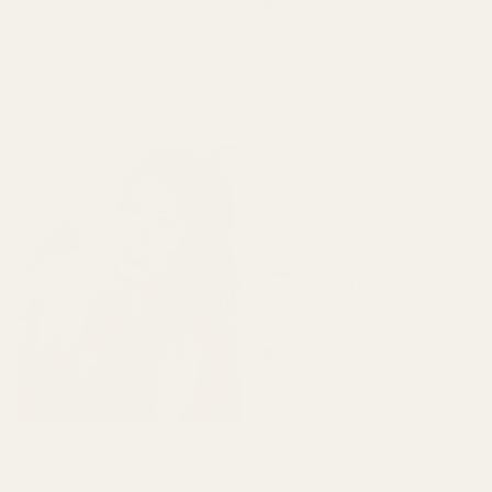
Verifierad köpare
★
★
★
★
★
★
★
★
★
★
för 2 månader sedan
för 7 dagar sedan
"Den luktar väldigt gott
"Först var jag orolig
men håller inte så länge
eftersom leveransen blev
som den borde."
lite försenad, men när jag
väl fick dem blev jag helt
imponerad av doften. När
den har lagt sig, herregud,
då är den bara fantastisk."
4x 100ml
Parfymflaskor
Kamila G.
Verifierad köpare
★
★
★
★
★
för 3 månader sedan
"Parfymerna doftar
perfekt, dofterna sitter
Lidis A.
kvar väldigt länge,
Verifierad köpare