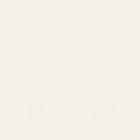
Pengarna-tillbaka-
Långvarig
Varar i 12+ timmar (vissa
garanti
säger längre).
Vi accepterar returer av
produkter inom 60 dagar för
återbetalning.