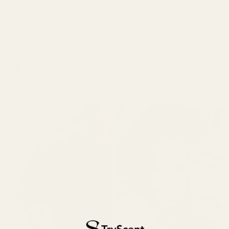
kosmetikstandarder
Gå med 10 000+
4,9/5 baserat på 10 000+
nöjda kunder
recensioner