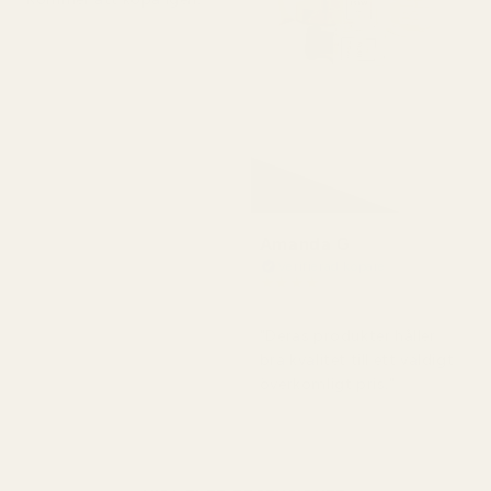
Amanda G
Verifierad köpare
★
★
★
★
★
för 5 månader sedan
"Deras produkter håller
bra kvalitet till ett väldigt
överkomligt pris."