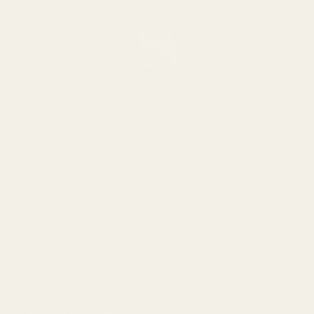
Om oss
Om
Bloggar
Handla
Män
Kvinnor
Bästa erbjudandet