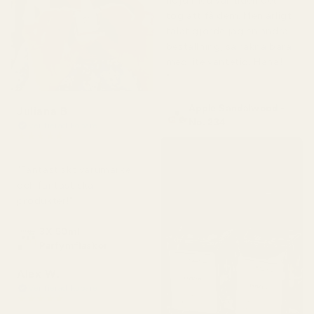
nöjd med var tiden det
tog att få dem. Men ärligt
talat gjorde jag en andra
beställning, så räkna bara
med lite väntetid. Haha!
"
Apple Sandalwood -
Juliana B
No. 234
Verifierad köpare
★
★
★
★
★
för 4 månader sedan
"Fantastiskt varumärke
och fantastiska
produkter!"
3X 50ml
Parfymflaskor
Alex W.
Verifierad köpare
★
★
★
★
★
för 2 dagar sedan