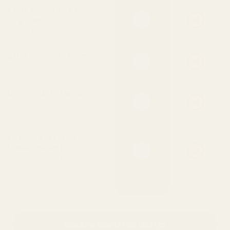
Exakt samma doft som
originalet
Skapad med samma doftackord
Skickas inom 24 timmar
Inget väntande i butik
Djurförsöksfri formula
Rena ingredienser, säkra för
huden
60 dagars pengarna-
tillbaka-garanti
Älska den eller få full
återbetalning — inga frågor
Bläddra bland fler dofter