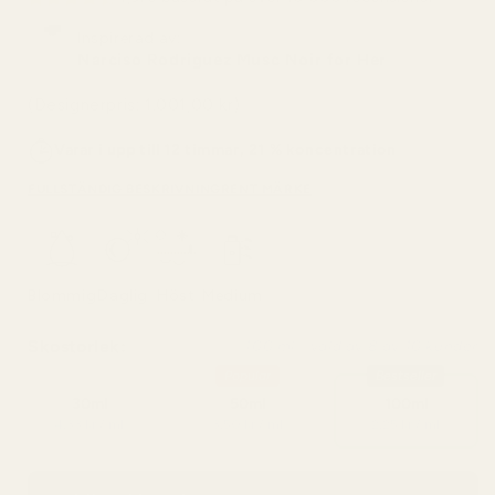
Inspirerad av:
Narciso Rodriguez Musc Noir for Her
(Designerpris: 1.001,00 kr)
Varar i upp till 12 timmar, 21 % koncentration
FULLSTÄNDIG BESKRIVNING
RENT MÄRKE
Blommig
Daglig
Höst
Medium
Skostorlek:
100 ml - vald av 8 av 10 kunder
Popular
Bestseller
30ml
50ml
100ml
4,33 kr / ml
3,50 kr / ml
2,25 kr / ml