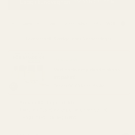
Lägg i kundvagnen
224,99 kr
399,99 kr
Levereras till
Sverige
inom 5 arbetsdagar.
SPARA 48%
Vart bästa erbjudande: skapa
ett paket!
Endast
90,00 kr
per flaska
Prova i 60 dagar, riskfritt.
Färre än 0,5 % av köparna använder vår
pengarna-tillbaka-garanti.