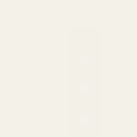
Du kan jämföra doft. Du bör också
jämföra matematik.
Våra dofter
Designermä
rken
Parfymkoncentration
Mer olja = längre hållbarhet
Håller 8–12 timmar på
huden
Håller längre än de flesta
designer-EDT
90% billigare än
designerpriset
Utan att kompromissa med
kvaliteten