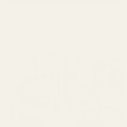
Håller i 12+ timmar
älskad av 10 000+
60 dagars nöjdhetsgaranti
Varför känns parfymer tillverkade i
EU annorlunda?