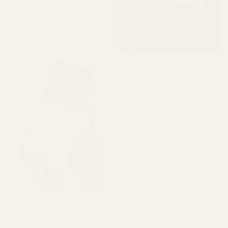
"En av mina favoritdofter.
Jag fick den väldigt
snabbt. Doftar så gott."
Michael T.
Verifierad köpare
★
★
★
★
★
för 2 dagar sedan
"Jag visste inte riktigt vad
jag skulle förvänta mig,
men det här imponerade
verkligen på mig. Den
luktar superfräscht och är
ärligt talat ganska nära
Aventus. Den håller bra
och priset är mycket
bättre."
Christine N.
★
★
★
★
★
Pineapple Smoke...
för 5 dagar sedan