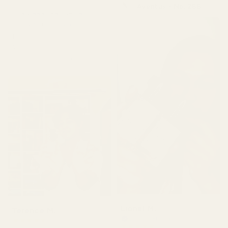
Aventus - No. 288
" Jag ääälskar de här
parfymerna!!! Varenda en
jag fick doftar gudomligt.
Vissa skulle jag säga är
bättre än originalet."
Lionel M.
Terence M.
Verifierad köpare
★
★
★
★
★
★
★
★
★
★