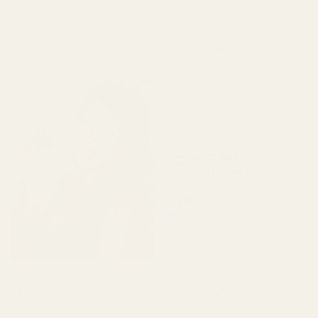
för 2 månader sedan
för 7 dagar sedan
"Den luktar väldigt gott
"Först var jag orolig
men håller inte så länge
eftersom leveransen blev
som den borde."
lite försenad, men när jag
väl fick dem blev jag helt
imponerad av doften. När
den har lagt sig, herregud,
då är den bara fantastisk."
4x 100ml
Parfymflaskor
Kamila G.
Verifierad köpare
★
★
★
★
★
för 3 månader sedan
"Parfymerna doftar
perfekt, dofterna sitter
Lidis A.
kvar väldigt länge,
Verifierad köpare
★
★
★
★
★
fantastisk kvalitet."
för 2 månader sedan