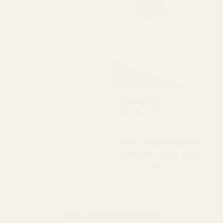
Amanda G
Verifierad köpare
★
★
★
★
★
för 5 månader sedan
"Deras produkter håller
bra kvalitet till ett väldigt
överkomligt pris."
VISA FLER RECENSIONER