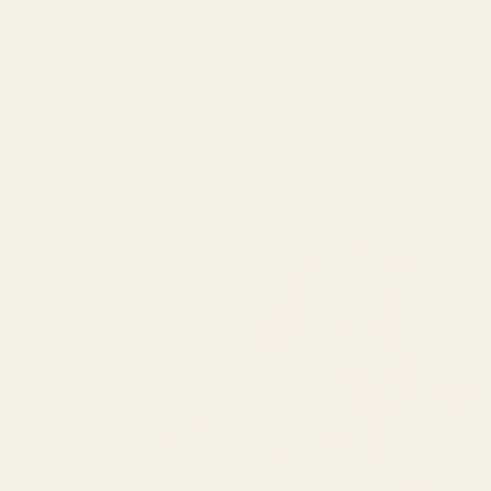
"Den är perfekt och vacker
Robinson D.
🥰🥰🥰"
★
★
★
★
★
för 4 månader sedan
Saffron
"Luktar precis som Luna
Amber...Rouge 540 -
Rossa Carbon, men är
No. 466
mycket billigare. Kan inte
fatta hur lik den är."
Michael R.