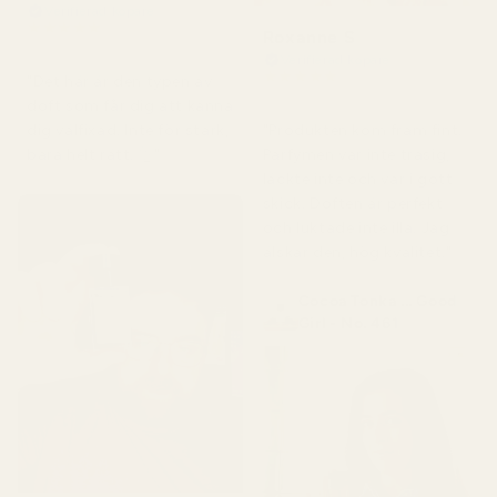
Verifierad köpare
★
★
★
★
★
Roxanne S
för 4 månader sedan
Verifierad köpare
★
★
★
★
★
"Det här är den typen av
för 5 månader sedan
doft som får dig att känna
"Produkten kom fram fint.
dig välfixad. Inte för stark,
Parfymen var inte trasig,
bara helt rätt. 👌"
läckte inte och var i gott
skick. Doften är perfekt
och luktade inte illa. Jag
älskar den, hög kvalitet."
Cocoa Tonka ... Good
Girl - No. 461