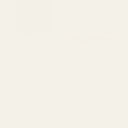
Doftanalys
457W är en sensuell och intim doft där mörk frukt möter
mjuk mocka och en förförisk myskbas.
Plommon
Toppnoter