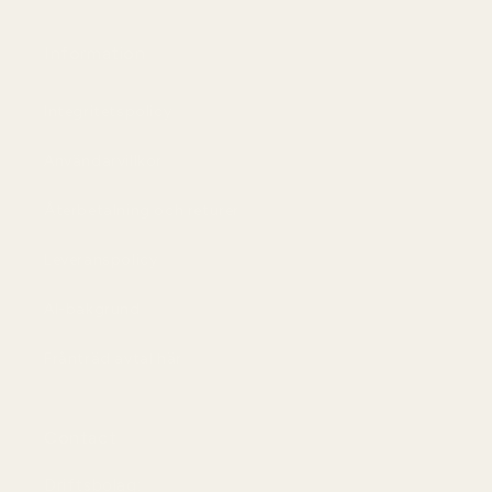
Information
Integritetspolicy
Användarvillkor
Återbetalning och returer
Leveranspolicy
AI-bakgrund
Frånträd avtal här
Contact
Driftsbolag: