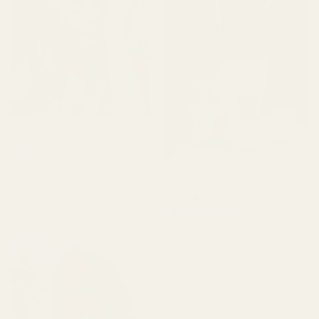
Castillo B.
Verifierad köpare
★
★
★
★
★
för 3 månader sedan
Clara P.
"Den luktar väldigt gott,
jag älskade den."
Verifierad köpare
★
★
★
★
★
för 2 dagar sedan
"Alla tre dofterna jag fick
är väldigt bra. De håller
länge och luktar som de
ska. Det enda jag inte var