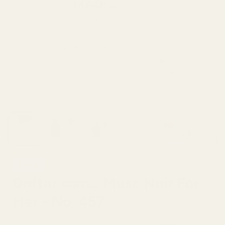
Sexig
Doftar som... Musc Noir For
Her - No. 457
4,9/5 baserat på över 10 000 recensioner