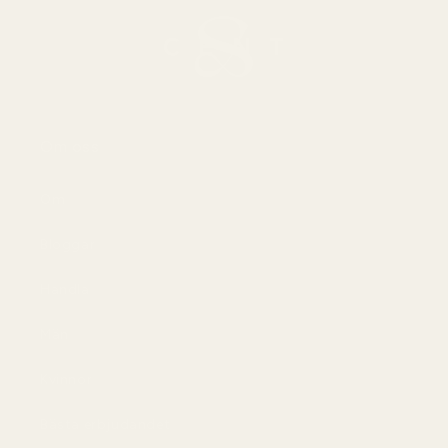
Om oss
Om
Bloggar
Handla
Män
Kvinnor
Bästa erbjudandet