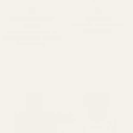
Pengarna-tillbaka-
Långvarig
Varar i 12+ timmar (vissa
garanti
säger längre).
Vi accepterar returer av
produkter inom 60 dagar för
återbetalning.