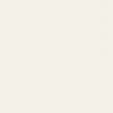
Så Doftar Den
Är det parfymerat vatten?
Vad betyder 19-21% parfym?
ANSVARSFRISKRIVNING FÖR JÄMFÖRANDE
REKLAM
Du kanske också gillar
Visa alla