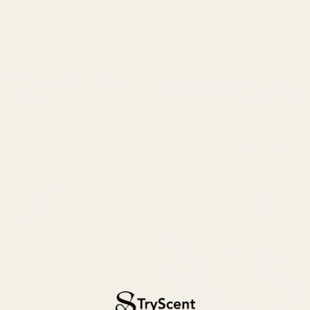
kosmetikstandarder
Gå med 10 000+
4,9/5 baserat på 10 000+
nöjda kunder
recensioner