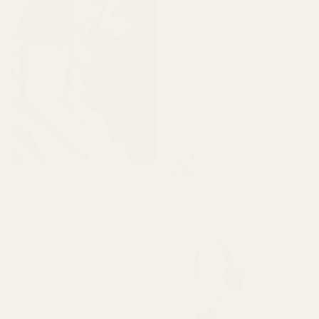
"Jag är nöjd med
TryScent. Doften luktar
väldigt likt originalet och
håller bra. Förpackningen
är snygg och flaskan ser
fin ut. Överlag är det ett
jättebra alternativ om du
vill ha en kvalitetsdoft till
ett rimligt pris."
Berry Vanilla ..Black
Opium - No. 132
Lucy R
Verifierad köpare
★
★
★
★
★
för 4 månader sedan
"Underbar doft. Håller
länge.
Söt och varm. Bra och
snabb leverans.
Kommer att köpa igen."