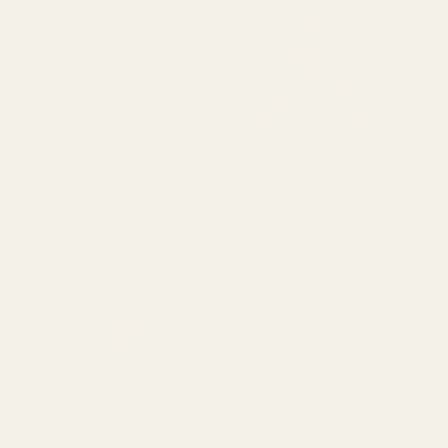
Alvarez P.
Verifierad köpare
★
★
★
★
★
för 4 månader sedan
"Jag har använt Creed
Aventus i flera år, men det
här är den närmaste dupe
Anne E.
jag har hittat, och till en
Verifierad köpare
★
★
★
★
★
bråkdel av priset.
för 4 månader sedan
Kombinationen av ananas
och vanilj sitter helt rätt."
"Produkten kom fram fint.
Parfymen var inte trasig,
Pineapple Smoke...
läckte inte och var i gott
Aventus - No. 288
skick. Doften är perfekt
och luktade inte illa. Jag
älskar den, hög kvalitet."
★
★
★
★
★
Alina M
för 5 månader sedan