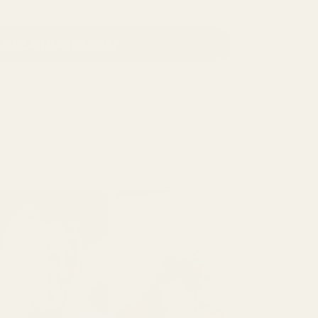
NDLA NU
129,99 kr
ige
inom 5 arbetsdagar. Inga tullavgifter.
iskfritt.
köparna använder vår pengarna-tillbaka-