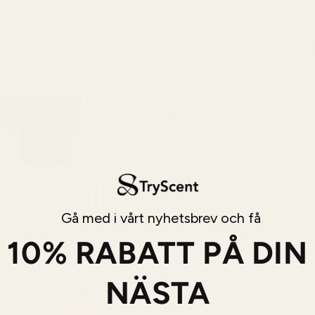
Toppnoter
Grape
En fri
sval ö
Mellannoter
Laven
Gå med i vårt nyhetsbrev och få
Ett a
mjuk 
10% RABATT PÅ DIN
Basnoter
Ceder
NÄSTA
En dju