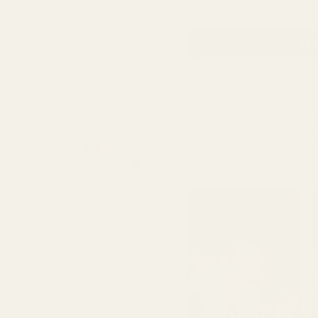
HA
60 dagars
pengarna-
Levereras till
Sver
tillbaka-garanti
Prova i 60 dagar, r
Färre än 0,5 % av 
garanti.