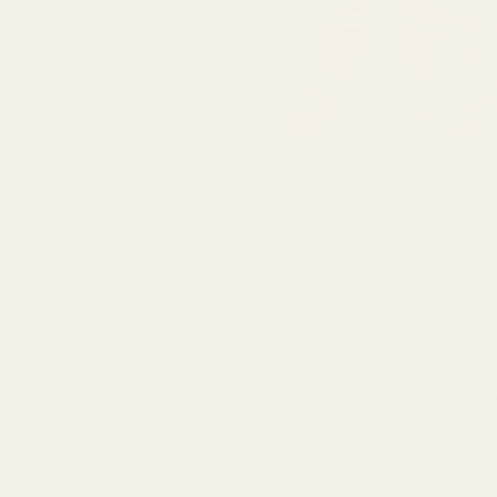
Description
Why are your perfum
Is it a perfumed wat
How long does the p
What does 19-21% p