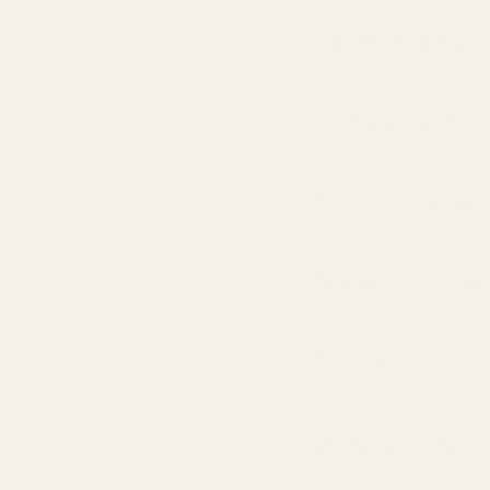
Parfymkoncentratio
Mer olja = längre hållbarhet
Håller 8–12 timmar
Håller längre än de flesta 
90% billigare än des
Utan att kompromissa med 
Exakt samma doft so
Skapad med samma doftac
Skickas inom 24 ti
Inget väntande i butik
Djurförsöksfri formu
Rena ingredienser, säkra f