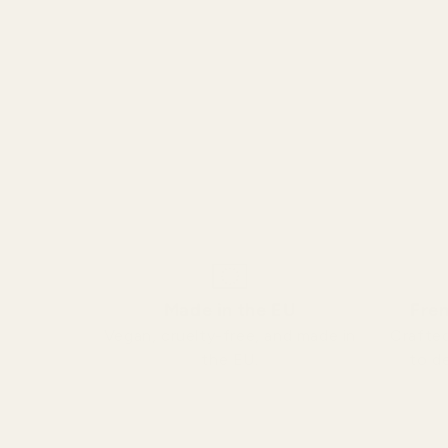
Made in the EU
Fren
Vegan, cruelty-free, and made in
Crafted
the EU.
to de