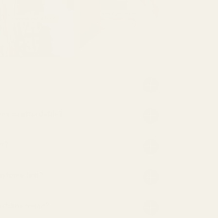
es so affordable?
er?
erfume last?
erfume mean?