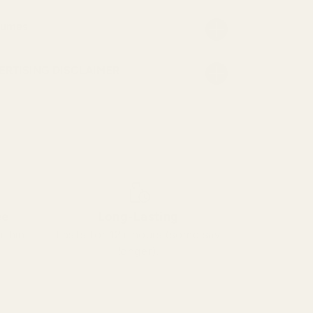
fumes
RTISING DISCLAIMER
ee
Long-Lasting
ithin
Lasts for 12+ hours (some say
longer).