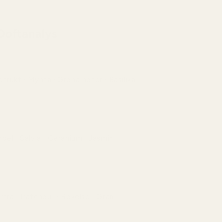
Doftanalys
frukt · Mynta · Gröna noter · Basilika
sk och livlig öppning med sprudlande citrus och
rtighet som ger omedelbar klarhet.
del · Salvia · Geranium · Jasmin
romatiskt och balanserat hjärta som kombinerar
blomighet med elegant grön struktur.
trä · Patchouli · Rökelse · Gran
p och maskulin avslutning där torra träslag och