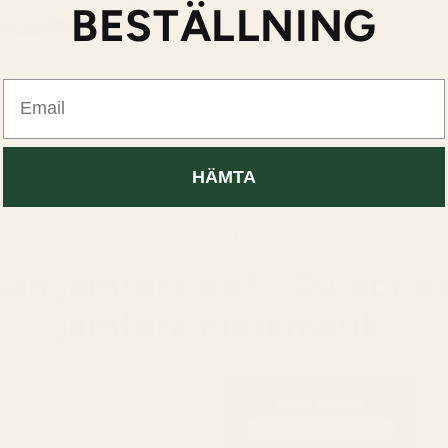
lätt r
BESTÄLLNING
intryc
Email
HÄMTA
Oss vs. original
kan jämföra doft. Du bör o
jämföra matematik.
Våra dofter
19-21% koncentration