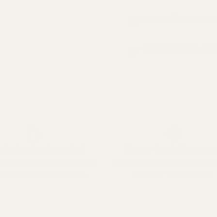
Compositions of Per
COMPARATIVE ADVE
ch Quality Standard
Money-Back Guarant
 with the same attention
We accept products back w
tail as designer brands.
60 days for a refund.