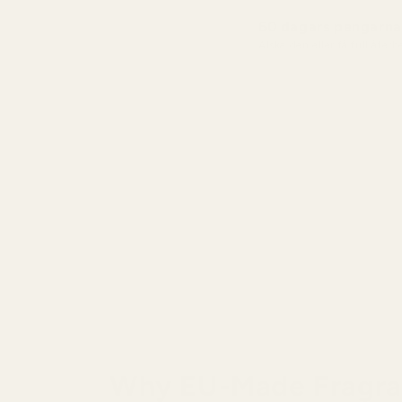
60 dagars pengarna-
Älska den eller få full åter
Why EU-Made Fragra