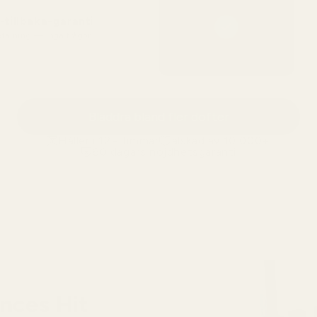
tillbaka-garanti
betalning — inga frågor
Bläddra bland fler dofter
Håller i 12+ timmar
älskad av 10 000+
60 dagars nöjdhetsgaranti
nces Hit