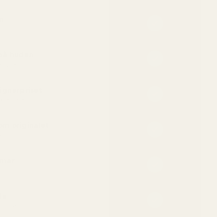
n
 på huden
designer-EDT
ignerpriset
kvaliteten
m originalet
kord
mmar
la
ör huden