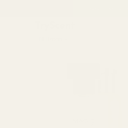
till
Tillbaka till skolan
innehåll
Hitta din
Till Honom
Till Henne